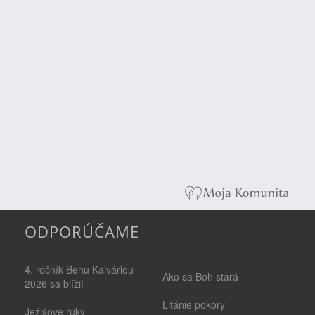
ODPORÚČAME
4. ročník Behu Kalváriou
Ako sa Boh stará
2026 sa blíži!
Litánie pokory
Ježišove ruky