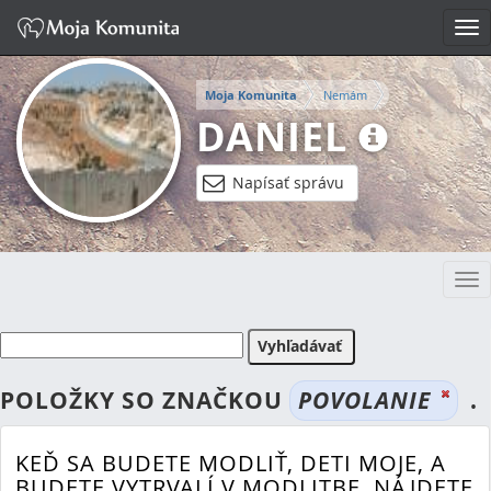
Tog
nav
Moja Komunita
Nemám
DANIEL
Napísať správu
Tog
nav
POLOŽKY SO ZNAČKOU
POVOLANIE
.
KEĎ SA BUDETE MODLIŤ, DETI MOJE, A
BUDETE VYTRVALÍ V MODLITBE, NÁJDETE