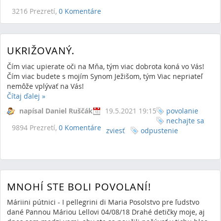
3216 Prezretí,
0 Komentáre
UKRIŽOVANÝ.
Čím viac upierate oči na Mňa, tým viac dobrota koná vo Vás!
Čím viac budete s mojím Synom Ježišom, tým Viac nepriateľ
nemôže vplývať na Vás!
Čítaj ďalej
»
napísal Daniel Ruščák
19.5.2021 19:15
povolanie
nechajte sa
9894 Prezretí,
0 Komentáre
zviesť
odpustenie
MNOHÍ STE BOLI POVOLANÍ!
Máriini pútnici - I pellegrini di Maria Posolstvo pre ľudstvo
dané Pannou Máriou Lellovi 04/08/18 Drahé detičky moje, aj