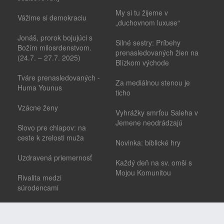
My si tu žijeme v
Vážime si demokraciu
„duchovnom luxuse“
Jonáš, prorok bojujúci s
Silné sestry: Príbehy
Božím milosrdenstvom.
prenasledovaných žien na
(24.7. – 27.7. 2025)
Blízkom východe
Tváre prenasledovaných -
Za mediálnou stenou je
Huma Younus
ticho
Vzácne ženy
Vyhrážky smrťou Saleha v
Jemene neodrádzajú
Slovo pre chlapov: na
ceste k zrelosti muža
Novinka: biblické hry
Uzdravená priemernosť
Každý deň na sv. omši s
Mojou Komunitou
Rivalita medzi
súrodencami