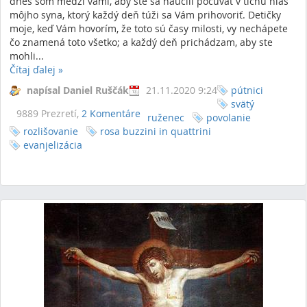
dnes som medzi vami, aby ste sa naučili počúvať v tichu hlas
môjho syna, ktorý každý deň túži sa Vám prihovoriť. Detičky
moje, keď Vám hovorím, že toto sú časy milosti, vy nechápete
čo znamená toto všetko; a každý deň prichádzam, aby ste
mohli...
Čítaj ďalej
»
napísal Daniel Ruščák
21.11.2020 9:24
pútnici
svätý
9889 Prezretí,
2 Komentáre
ruženec
povolanie
rozlišovanie
rosa buzzini in quattrini
evanjelizácia