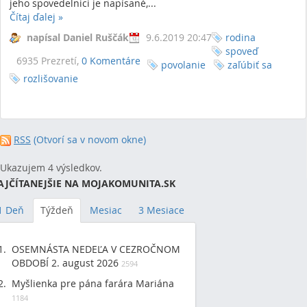
jeho spovedelnici je napísané,...
Čítaj ďalej
»
napísal Daniel Ruščák
9.6.2019 20:47
rodina
spoveď
6935 Prezretí,
0 Komentáre
povolanie
zaľúbiť sa
rozlišovanie
RSS
(Otvorí sa v novom okne)
Ukazujem 4 výsledkov.
AJČÍTANEJŠIE NA MOJAKOMUNITA.SK
1 Deň
Týždeň
Mesiac
3 Mesiace
OSEMNÁSTA NEDEĽA V CEZROČNOM
OBDOBÍ 2. august 2026
2594
Myšlienka pre pána farára Mariána
1184