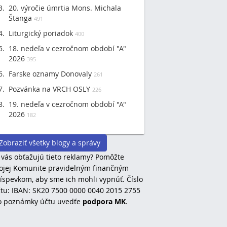
20. výročie úmrtia Mons. Michala
Štanga
491
Liturgický poriadok
400
18. nedeľa v cezročnom období "A"
2026
395
Farske oznamy Donovaly
261
Pozvánka na VRCH OSLY
226
19. nedeľa v cezročnom období "A"
2026
182
Zobraziť všetky blogy a správy
 vás obťažujú tieto reklamy? Pomôžte
jej Komunite pravidelným finančným
íspevkom, aby sme ich mohli vypnúť. Číslo
tu: IBAN: SK20 7500 0000 0040 2015 2755
o poznámky účtu uvedťe
podpora MK
.