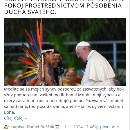
POKOJ PROSTREDNÍCTVOM PÔSOBENIA
DUCHA SVÄTÉHO.
Modlite sa za mojich synov pastierov, za zasvätených, aby boli
vždy podporovaní vašimi modlitbami! Mnohí moji synovia a
dcéry zasvätení trpia a potrebujú pomoc. Pozývam vás modliť
sa nad nimi, bez posudzovania, aby zostali vždy verní volaniu
Boha.
Čítaj ďalej
»
napísal Daniel Ruščák
11.11.2024 17:46
povolanie