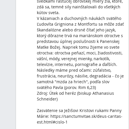
V kázaniach a duchovných náukách svätého Ľud
Grigniona z Montfortu sa môže zdať škandalóz
čítať jeho jazyk, ktorý dôrazne trvá na mariánsk
predstavou úplnej poslušnosti k Panenskej Mat
Napriek tomu žijeme vo svete otroctva: otroctva
žiadostivosti, vášní, módy, verejnej mienky, narkot
internetu, pornografie a ďaľších. Následky má
zúfalstvo, frustrácia, neurózy, násilie, degradácia
samotná "mzda za hriech", podľa slov svätého P
Rim 6,23)
Zdroj: Útek od heréz (biskup Athanasius Schnei
Zasvätenie sa Ježišovi Kristovi rukami Panny Má
https://sanctumvitae.sk/deus-caritas-est.html#c
Zuzana
>
Guest [Farnosť Ilava]
Farnosť Ilava
02. 07. 2026, 18:43
Satanisti a slobodomurári
Všimli ste si tie typy ľudí, ktorí vás ráno pozdra
celý deň nadávajú? Pri mene Božom sa im ježia v
modlitbe majú negatívne reakcie? Ich reči sú pln