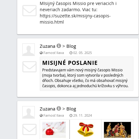
zapojiť do tejto milej aktivity, modlitby a pobožnosti. Ako
tak existuje aj zlo a to od pádu anjelov v raji. Koľko zla a
všetko sa dá dosiahnuť, keď človek robí zlo, že môže aj z
môžete prečítať na webe suzette.sk či v magazíne Suzet
Zuzana
>
Blog
Farnosť Ilava
22. 08. 2024
DRUHÉ ČÍSLO MAGAZÍNU SUZET
(STIAHNUTIE ZADARMO)
Vítam vás v druhom čísle časopisu Suzette - Magazín ko
katolíčky, ktorý sa zameriava na Pannu Máriu. V posled
stretávam s názormi viacerých ľudí aj na Slovensku, ktor
ctia Pannu Máriu, dokonca ju nazývajú nejakou falošnou
inými pochybnými menami. Je to ozajstná urážka tejto pr
ktorú si vybral sám Pán Boh, aby priviedla na svet Mesiá
Zuzana
>
Blog
Farnosť Ilava
08. 05. 2024