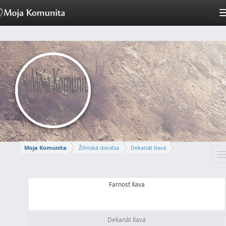
Moja Komunita
Žilinská diecéza
Dekanát Ilava
T
FARNOSŤ ILAVA
n
Farnosť Ilava
Dekanát Ilava