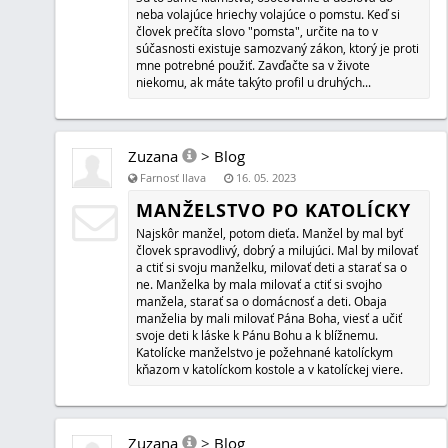
ONLINE KURZ KATECHIZMUS S 
Chceš spoznať katolícku vieru? V Koho to vlastne katolíci
zmysel života? Ježiš Kristus ti dá zmysel života i večný živ
Môžeš Ho spoznať aj prostredníctvom tohoto kurzu.
Zuzana
>
Blog
Farnosť Ilava
16. 12. 2022
MOJA ONLINE MISIA - KATOLÍCK
ČÍTANIE A SVÄTÉ PÍSMO
V súčasnosti je úcta k Bohu a svätým silno potlačovaná 
skôr človek, ako niekto, kto je na poprednom mieste pr
snaha o uverejňovanie každodenného katolíckeho čítan
človeka k väčšej láske k Ježišovi Kristovi, Panne Márii, 
vrátiť ich na to správne miesto v hodnotách človeka, to j
miesto v živote.