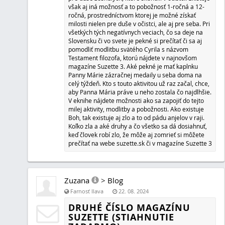
Zuzana
>
Blog
Farnosť Ilava
28. 06. 2023
KATOLÍCKA HUDBA - AKO SA
PRIHOVORIŤ PÁNU BOHU
Dobrá hudba dokáže človeku zdvihnúť náladu či spríje
ťažkosti. Z vlastnej skúsenosti viem, že je to pre mňa najl
samozrejme okrem čítania zaujímavých textov. Katolíck
tou najlepšou možnosťou, lebo okrem počúvania príjemn
možné prostredníctvom dobrých textov hovoriť priamo k
človek nemá na mysli práve tie najvhodnejšie slová. Mo
hudbou sú hlavne muzikály, z ktorých niekoľko nájdete aj
stránke. Okrem toho sú tu aj modlitby, žalmy, litánie a in
Zuzana
>
Blog
Farnosť Ilava
16. 06. 2023
MOBING A BOSSING - POZNÁTE 
Do súčasného zamestnania som nastúpila v roku 2014. 
ľudia tam neprijali, rovnako ako neprijali, keď som vstúpi
školy a získala certifikát. Neustále musím počúvať reči 
nemala žiť, že moja mamička oklamala môjho otca a t
sa nemala narodiť a že neexistujem a že treba so mnou 