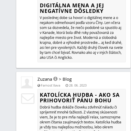
Farnosť Ilava
10. 04. 2023
NEPOUŽÍVAJME NÁSILIE NA PO
LGBTI
Posledné roky sa stretávam so slovným násilím. Dlho s
čo to všetko znamená. Je to ako obraz či rozbité zrkadlo, 
potrebné zložiť, dať do pôvodného stavu. Zbierate úlomk
kde patria. Tak to bolo aj s rôznymi skúsenosťami, ktoré
postupne zložila do obrazu, ktorý mi konečne dáva zmys
Zuzana
>
Blog
Farnosť Ilava
05. 04. 2023
AKO ĽUDIA NEPRIJALI, ŽE MA JE
KRISTUS ZAVOLAL...
Vzhľadom na vonkajšie okolnosti som nútená napísať ten
Vopred hovorím, že nemám rada a nepáči sa mi ohováran
sa, keď ma osočujú a uviesť veci na pravú mieru považu
nevyhnutné. Ak na mňa človek zaútočí a pritom nič o mne
hľadať si milencov a žiť ako pohan, musím zareagovať.