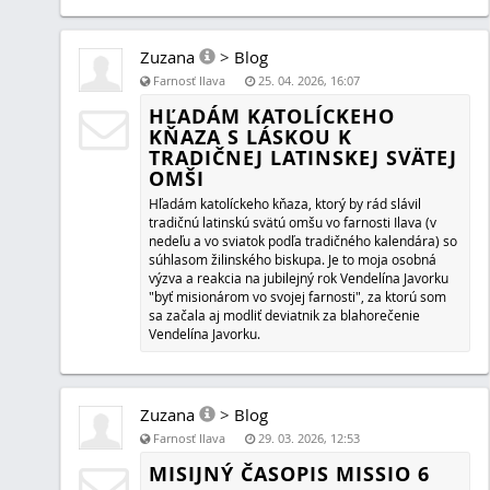
Trápi ma, čo sa deje na Slovensku so spoločnosťou, stre
malom meste, odkiaľ som, osoby, ktoré si žijú ako bezdo
na alkohole, na drogách či všeobecne na zlom živote; op
hovorí katechizmus.
Zuzana
>
Blog
Farnosť Ilava
25. 02. 2026, 17:06
KONTROLA VEKU NA INTERNET
Posledné mesiace som mala možnosť zachytiť správy z 
portálov, že je potrebné zaviesť na internet kontrolu veku
chce človek pripojiť na internet či sociálnu sieť, musí to u
prostredníctvom svojho občianskeho preukazu.
Zuzana
>
Blog
Farnosť Ilava
07. 01. 2026, 21:14
KRESŤANIA BEZ PROGRESIVIZMU
BUDÚCNOSŤ SLOVENSKA
Nedá mi, aby som sa nevyjadrila k jednej z tém, ktorá m