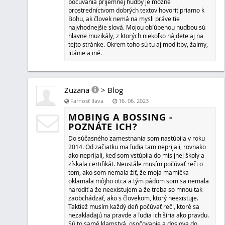
Zuzana
>
Blog
Farnosť Ilava
01. 04. 2023
SCHIZOFRÉNIA JE OBYČAJNÉ D
PÔSOBENIE
Schizofrénia je choroba, ktorú ako som sa dozvedela, m
počet obyvateľov Slovenska. Dokonca som sa dozvedela,
osoba zo zahraničia chce ukončiť svoj život eutanáziou p
chorobu. Už pracuje so psychológmi, ktorí jej túto eutan
Čo ju čaká po smrti? Zachráni ju Boh? Prečo sa ju nepokú
pred večnou smrťou, ktorá ju pravdepodobne po takomt
Zuzana
>
Blog
Farnosť Ilava
25. 03. 2023