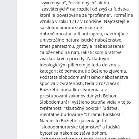
vyššieho stupňa vidia v tejto zvrátenosti "skuto
ľudstva, mentálne budovanie "chrámu ľudskosti
Božieho zjavenia je tu "slobodomurárske tajoms
bytosť sa nakoniec stáva bohom. Slobodomurárs
úplná anti-cirkev, kde sa všetky teologické a mo
katolíckej Cirkvi obracajú naruby. Slobodomurár
odsúdil pápež Klement XII. (+1740) v bule In em
apostolates specula (1738), potom nasledovala 
konštitúcia Providas Romanorum (1751) pápeža
XIV. (+1758). Najkomplexnejšie odsúdenie slob
bolo urobené v encyklike Humanum Genus z ro
pápeža Leva XIII. (+1903). Najnovšími súdmi Cirk
slobodomurárstve boli Deklarácia o slobodomu
združeniach (1983) schválená pápežom Jánom P
(+2005) a Ex Audientia Sanctissimi (2023) schv
Františkom, pričom zachováva odsúdenie slob
združení a opätovné potvrdenie zo strany Cirkvi,
majú zakázané pripojiť sa k slobodomurárstvu, 
vždy považovala slobodomurárske princípy za n
jej doktrínou.
Zdroj: Útek od heréz (biskup Athanasius Schnei