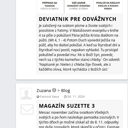
DIGITÁLNA MENA A JEJ NEGATÍ
DÔSLEDKY
V poslednej dobe sa hovorí o digitálnej mene a o neja
podľa vzoru Číny. Len včera som sa dozvedela, že niečo
spustilo aj v Kanade, ktorá bola dlhé roky považovaná za
miesto pre život. Moderná a slobodná krajina, dobré a 
prostredie... aj keď drahé, asi len pre vyvolených. Každý
svete by tam chcel bývať. Rovnako ako aj v iných štátoch
Anglicko.