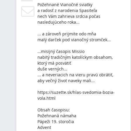
film o Chiare Lubichovej na CineLux -
https://cinelux.sk/programs/chiara_lubichova)
Zuzana
>
Blog
Farnosť Ilava
13. 06. 2025
VÝZVA PRE KATOLÍCKYCH KŇAZ
Vyzývam katolíckych kňazov k aktivite a to: žehnanie Sl
Sviatosťou Oltárnou v pravidelných intervaloch. Tých, kt
možnosť vykonávať exorcizmus, aj ku krátkej modlitbe 
Slovensku je kňazov toľko ako má deň minút? Neviem. Al
aspoň toľko, koľko má deň hodín a preto, prosím vás, že
Slovensko aspoň raz za hodinu. Ďakujem. Nech vám to 
odmení.
Zuzana
>
Guest [Farnosť Ilava]
Farnosť Ilava
02. 05. 2025
MIsijný časopis Missio pre veriacich i neveriac
Viac tu: https://suzette.sk/misijny-casopis-miss