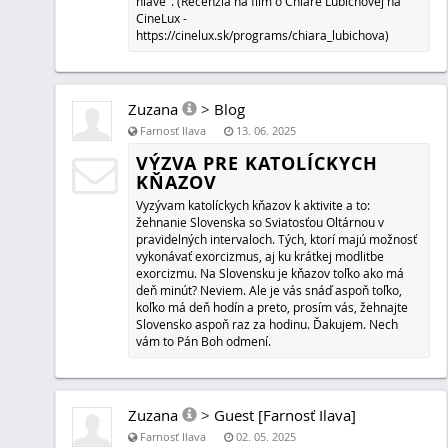
Je založený na svätom písme a živote svätých i posolstve
Matúšovom evanjeliu v knihe 4 sa píše o pokúšaní Pána J
diablom na púšti. (Mt 4, 1 - 4) Potom Duch vyviedol Ježiš
ho diabol pokúšal. A keď sa štyridsať dní a štyridsať nocí
vyhladol. Tu pristúpil pokušiteľ a povedal mu: 'Ak si Boží
nech sa z týchto kameňov stanú chleby.' On odvetil: 'Nap
z chleba žije človek, ale z každého slova, ktoré vychádza 
Zuzana
>
Blog
Farnosť Ilava
04. 11. 2024
MAGAZÍN SUZETTE 3
Mesiac november začína sviatkom Všetkých svätých a 
nasleduje pamiatka zosnulých. V týchto dňoch je možné z
11. odpustky pre duše zosnulých, ktoré skončili v očistci. 
iná možnosť a to pobožnosť 1-ročná a 12-ročná, prostre
je možné získať milosti nielen pre duše v očistci, ale aj p
všetkých tých negatívnych veciach, čo sa deje na Slovens
je pekné si prečítať či sa aj pomodliť modlitbu svätého C
Testament filozofa, ktorú nájdete v najnovšom magazíne
pekné je mať kaplnku Panny Márie zázračnej medaily u
celý týždeň. Kto s touto aktivitou už raz začal, chce, ab
práve u neho zostala čo najdlhšie. V eknihe nájdete mož