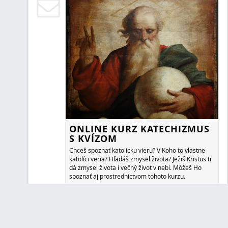
Zuzana
>
Blog
Farnosť Ilava
11. 07. 2022
ČO HOVORÍ SV. BENEDIKT O MO
Ak chceme niečo žiadať od mocných osôb, neodvažujeme
inak ako s pokorou a úctou. O koľko viac so všetkou poko
oddanosťou musíme prosiť Boha, Pána všetkých vecí. B
že nie pre mnohé slová budeme vypočutí, ale pre čistotu
skrúšenosť sĺz.
Zuzana
>
Blog
Farnosť Ilava
22. 05. 2022
O POSLUŠNOSTI, MLČANLIVOSTI
POKORE
Som skôr premýšľavý typ, rada čítam a robím si veci po
sa to každému páčiť. Ak sa dostanem do blízkosti knižni
či online obchodu s knihami, strávim tam vždy najmenej
pozerám novinky aj starinky. Hlavná téma je vždy infor
však človek potrebuje aj vypnúť a vtedy si povie, že by b
duchovne naplniť nejakým dobrým slovom.