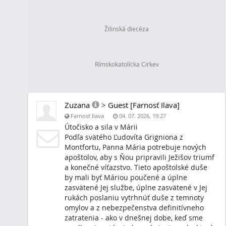
Žilinská diecéza
Rímskokatolícka Cirkev
Zuzana
>
Guest [Farnosť Ilava]
Farnosť Ilava
04. 07. 2026, 19:27
Útočisko a sila v Márii
Podľa svätého Ľudovíta Grigniona z Montfortu,
potrebuje nových apoštolov, aby s Ňou pripravili
triumf a konečné víťazstvo. Tieto apoštolské du
Máriou poučené a úplne zasvätené Jej službe, 
zasvätené v Jej rukách poslaniu vytrhnúť duše 
omylov a z nebezpečenstva definitívneho zatrat
dnešnej dobe, keď sme svedkami rastúcej obrov
zla, ktoré, zdá sa, temné sily nainštalovali do v
sveta.