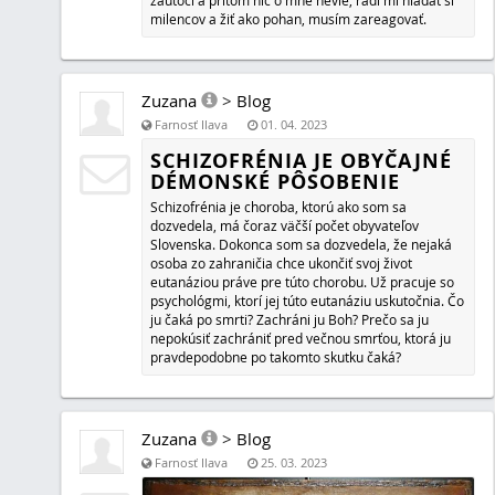
Zuzana
>
Blog
Farnosť Ilava
10. 09. 2022
OSLAVOVAŤ ŤA, CHCEM, PANE B
Oslavovať ťa budem, Pane, celým svojím srdcom a vyro
tvoje diela zázračné. (Ž 9, 2)