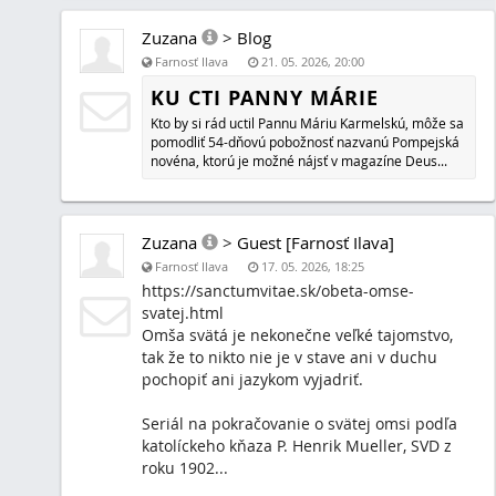
omšu vo farnosti Ilava (v nedeľu a vo sviatok podľa trad
kalendára) so súhlasom žilinského biskupa. Je to moja 
reakcia na jubilejný rok Vendelína Javorku "byť misionár
farnosti", za ktorú som sa začala aj modliť deviatnik za 
Vendelína Javorku.
Zuzana
>
Blog
Farnosť Ilava
29. 03. 2026, 12:53
MISIJNÝ ČASOPIS MISSIO 6
Posolstvá Božského Srdca Ježišovho, Matka ustavičnej 
životopis svätého Maximiliána Kolbeho, pápeži 17. storoč
sväté omše, biblické dejiny, kázeň o nepriateľoch v katolí
piesne, modlitby.
Zuzana
>
Blog
Farnosť Ilava
19. 03. 2026, 18:52
POVINNÁ NÁBOŽENSKÁ VÝCHO
KATOLÍCKA NA SLOVENSKU