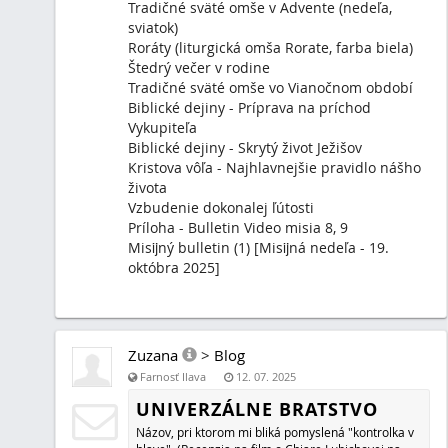
Zuzana
>
Blog
Farnosť Ilava
02. 05. 2025
MISIJNÉ POSLANIE
Predstavujem vám nový misijný časopis Missio (moja tvo
vytvorila v posledných dňoch. Obsahuje všetko, čo má o
misijný časopis, dokonca aj jednoduchú krížovku s výhro
Zuzana
>
Blog
Farnosť Ilava
29. 11. 2024
DEVIATNIK PRE ODVÁŽNYCH