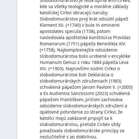
Zuzana
>
Blog
Farnosť Ilava
28. 06. 2026, 18:32
MISIJNÝ ČASOPIS MISSIO 7
https://sanctumvitae.sk/misijny-casopis-missio.html#mis
a 12 prisľúbení Božského Srdca Ježišovho, karmelitánsky
pápeži...
Zuzana
>
Blog
Farnosť Ilava
28. 05. 2026, 15:42
ŽENIE NÁS KRISTOVA LÁSKA (2 K
14)
Čo k tomu dodať? Ak aj vás, kliknite a čítajte ďalej...
Zuzana
>
Blog
Farnosť Ilava
21. 05. 2026, 20:00
KU CTI PANNY MÁRIE