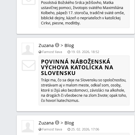
spôsobuje spravodlivý hnev. Je to téma progresivizmu a 
Slovensku.
Zuzana
>
Guest [Farnosť Ilava]
Farnosť Ilava
25. 12. 2025
Požehnané Vianočné sviatky
a radosť z narodenia Spasiteľa
nech Vám zahrieva srdcia počas nasledujúceho 
... a zároveň prijmite odo mňa
malý darček pod vianočný stromček...
...misijný časopis Missio
nabitý tradičným katolíckym obsahom,
ktorý má posvätiť
duše verných...
... a neveriacich na vieru pravú obrátiť,
aby večný život naveky mali...
https://suzette.sk/hlas-svedomia-bozia-vola.htm