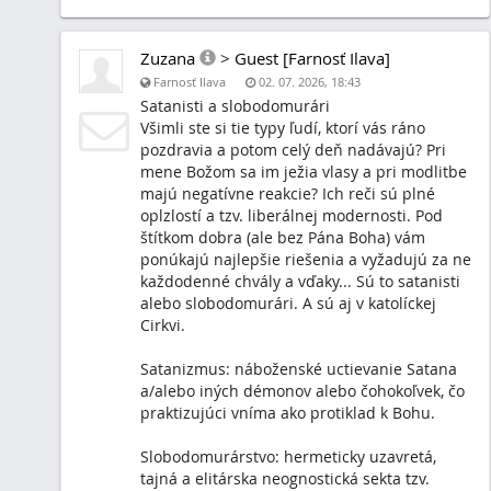
tzv. liberálnej modernosti. Pod štítkom dobra (
Boha) vám ponúkajú najlepšie riešenia a vyžad
každodenné chvály a vďaky... Sú to satanisti ale
slobodomurári. A sú aj v katolíckej Cirkvi.
Satanizmus: náboženské uctievanie Satana a/al
démonov alebo čohokoľvek, čo praktizujúci vní
protiklad k Bohu.
Slobodomurárstvo: hermeticky uzavretá, tajná a 
neognostická sekta tzv. "vyvolených", "osvietený
"zasvätených" na rozdiel od zvyšku ľudstva, ktor
považované za "profánne". Formálne vzniklo v r
Londýne. Najčastejšie sa slobodomurárstvo ma
dobročinnosťou a filantropiou, navrhujúce univ
naturalistické náboženstvo, zmes panteizmu, g
"sebaspasenia" založeného na naturalistickom 
zväzkov krvi a prírody. Základným ideologickým 
teda deizmus, kategorické odmietnutie Božieho 
Podstata slobodomurárskeho náboženstva spoč
zvrátenosti, teda v rozvracaní Božského poriadk
v prestupovaní zákonov daných Bohom. Slobod