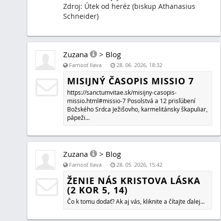
Kto by si rád uctil Pannu Máriu Karmelskú, môže sa pom
pobožnosť nazvanú Pompejská novéna, ktorú je možné n
magazíne Deus...
Zuzana
>
Guest [Farnosť Ilava]
Farnosť Ilava
17. 05. 2026, 18:25
https://sanctumvitae.sk/obeta-omse-svatej.html
Omša svätá je nekonečne veľké tajomstvo, tak že
je v stave ani v duchu pochopiť ani jazykom vyja
Seriál na pokračovanie o svätej omsi podľa kato
P. Henrik Mueller, SVD z roku 1902...
Zuzana
>
Blog
Farnosť Ilava
25. 04. 2026, 16:07
HĽADÁM KATOLÍCKEHO KŇAZA 
K TRADIČNEJ LATINSKEJ SVÄTEJ
Hľadám katolíckeho kňaza, ktorý by rád slávil tradičnú la