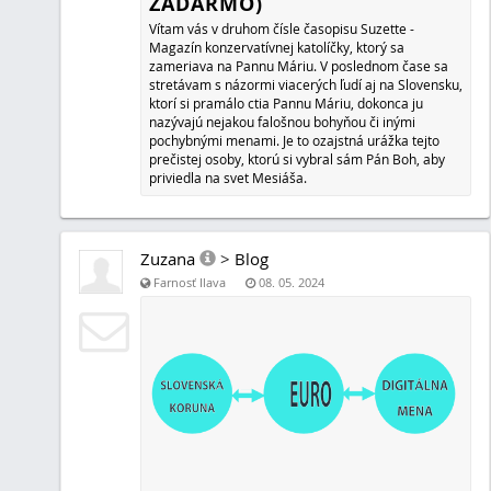
zaobchádzať, ako s človekom, ktorý neexistuje. Taktiež
deň počúvať reči, ktoré sa nezakladajú na pravde a ľudia 
pravdu. Sú to samé klamstvá, osočovanie a doslova do 
hriechy volajúce o pomstu. Keď si človek prečíta slovo "
na to v súčasnosti existuje samozvaný zákon, ktorý je pr
potrebné použiť. Zavďačte sa v živote niekomu, ak máte t
druhých...
Zuzana
>
Blog
Farnosť Ilava
16. 05. 2023
MANŽELSTVO PO KATOLÍCKY
Najskôr manžel, potom dieťa. Manžel by mal byť človek s
dobrý a milujúci. Mal by milovať a ctiť si svoju manželku,
starať sa o ne. Manželka by mala milovať a ctiť si svojho
sa o domácnosť a deti. Obaja manželia by mali milovať P
a učiť svoje deti k láske k Pánu Bohu a k blížnemu. Kato
je požehnané katolíckym kňazom v katolíckom kostole a v
viere.
Zuzana
>
Blog