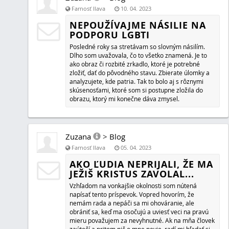
Marcela
>
Blog
Farnosť Ilava
02. 11. 2022
MODLITBA ZA TEBA
Volám do neba... Pýtam sa... a čakám odpoveď. Si tak ďa
aj blízko...