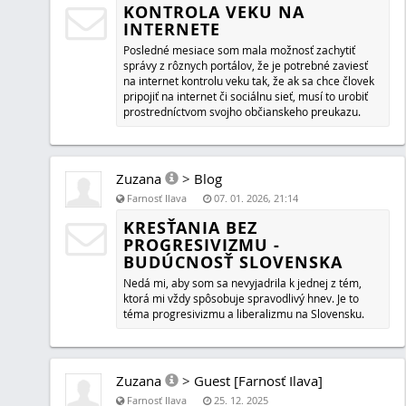
Obsah časopisu:
Požehnaná námaha
Pápeži 19. storočia
Advent
Tradičné sväté omše v Advente (nedeľa, sviatok)
Roráty (liturgická omša Rorate, farba biela)
Štedrý večer v rodine
Tradičné sväté omše vo Vianočnom období
Biblické dejiny - Príprava na príchod Vykupiteľa
Biblické dejiny - Skrytý život Ježišov
Kristova vôľa - Najhlavnejšie pravidlo nášho živ
Vzbudenie dokonalej ľútosti
Príloha - Bulletin Video misia 8, 9
Misĳný bulletin (1) [Misĳná nedeľa - 19. októbra
Zuzana
>
Blog
Farnosť Ilava
12. 07. 2025
UNIVERZÁLNE BRATSTVO
Názov, pri ktorom mi bliká pomyslená "kontrolka v hlave