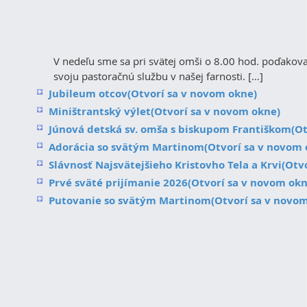
V nedeľu sme sa pri svätej omši o 8.00 hod. poďakov
svoju pastoračnú službu v našej farnosti. […]
Jubileum otcov
(Otvorí sa v novom okne)
Miništrantský výlet
(Otvorí sa v novom okne)
Júnová detská sv. omša s biskupom Františkom
(O
Adorácia so svätým Martinom
(Otvorí sa v novom 
Slávnosť Najsvätejšieho Kristovho Tela a Krvi
(Otv
Prvé sväté prijímanie 2026
(Otvorí sa v novom okn
Putovanie so svätým Martinom
(Otvorí sa v novo