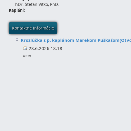
ThDr. Štefan Vitko, PhD.
Kapláni:
Kontaktné informácie
Rrozlúčka s p. kaplánom Marekom Puškašom
(Otv
28.6.2026 18:18
user