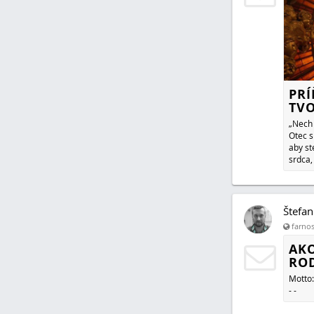
PRÍ
TVO
„Nech 
Otec s
aby st
srdca, 
Štefan
farnos
AKO
ROD
Motto: 
- -