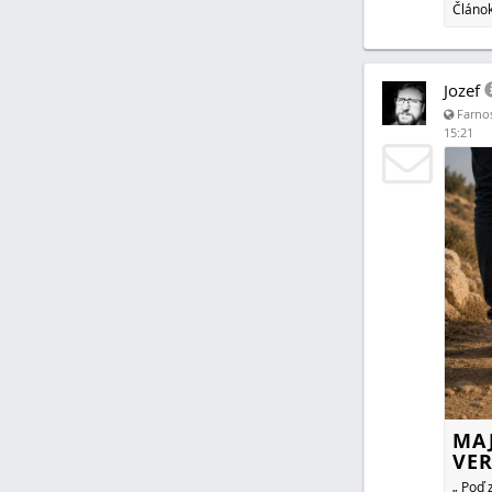
Článok
Jozef
Farnos
15:21
MAJ
VER
„ Poď