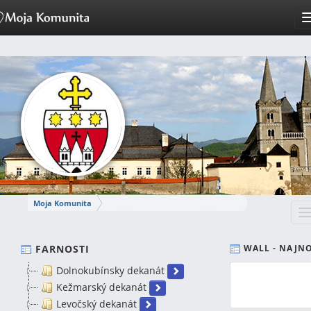
Moja Komunita
T
SPIŠSKÁ DIECÉZA
n
FARNOSTI
WALL - NAJN
Dolnokubínsky dekanát
Kežmarský dekanát
Levočský dekanát