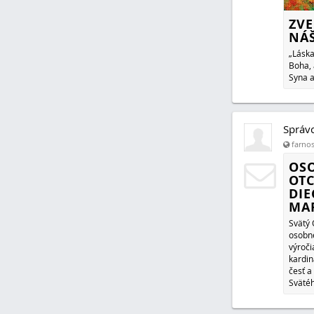
ZVE
NÁ
„Láska
Boha, 
Syna a
Správ
farnos
OSO
OTC
DIE
MA
Svätý 
osobné
výroči
kardin
česť a
Svätéh