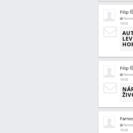
Filip
farnos
19:55
AUT
LE
HO
Filip
farnos
19:50
NÁ
ŽIV
Farno
farnos
19:20