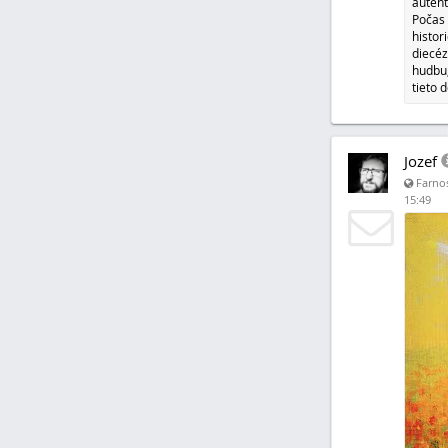
autent
Počas 
histor
diecéz
hudbu,
tieto 
Jozef
Farnos
15:49