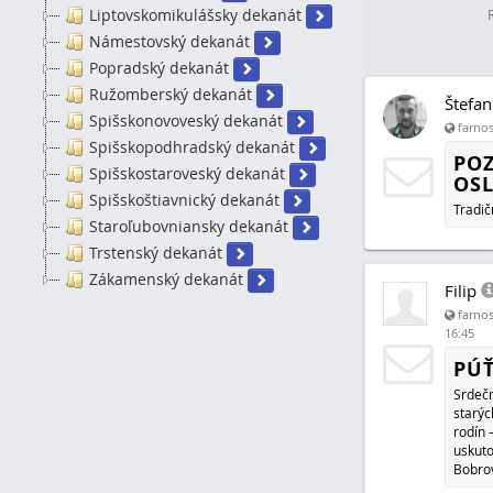
Liptovskomikulášsky dekanát
Námestovský dekanát
Popradský dekanát
Ružomberský dekanát
Štefan
Spišskonovoveský dekanát
farnos
Spišskopodhradský dekanát
PO
Spišskostaroveský dekanát
OSL
Spišskoštiavnický dekanát
Tradič
Staroľubovniansky dekanát
Trstenský dekanát
Zákamenský dekanát
Filip
farnos
16:45
PÚŤ
Srdečn
starýc
rodín 
uskuto
Bobrov