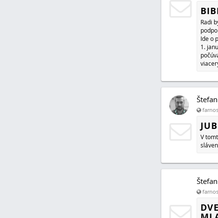
BIB
Radi b
podpor
Ide o 
1. jan
počúva
viacer
Štefan
farnos
JUB
V tomt
sláven
Štefan
farnos
DVE
ML