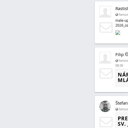
Rastis
farnos
male-up
2026_oz
Filip
farnos
08:30
NÁ
MLÁ
Štefan
farnos
PRE
SV.