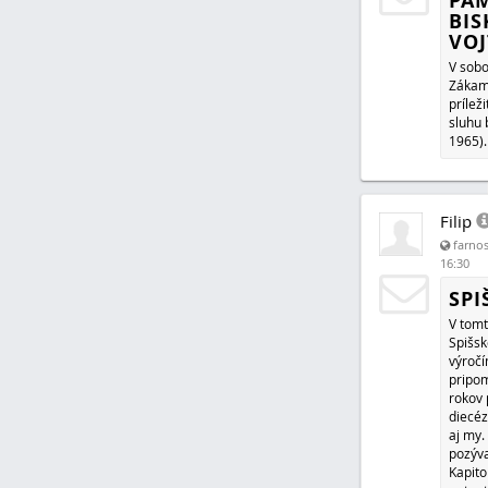
PA
BIS
VOJ
V sobo
Zákam
prílež
sluhu 
1965).
Filip
farnos
16:30
SPI
V tomt
Spišsk
výročí
pripom
rokov 
diecéz
aj my. 
pozýva
Kapito