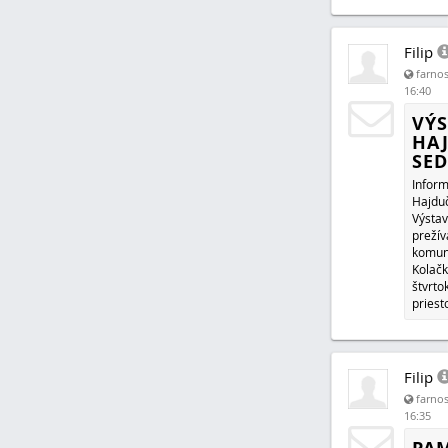
Filip
farnos
16:40
VÝ
HAJ
SED
Inform
Hajduč
Výstav
prežív
komun
Kolačk
štvrto
priest
Filip
farnos
16:35