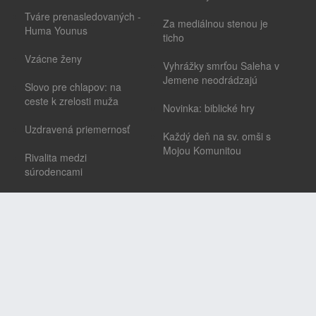
Tváre prenasledovaných -
Za mediálnou stenou je
Huma Younus
ticho
Vzácne ženy
Vyhrážky smrťou Saleha v
Jemene neodrádzajú
Slovo pre chlapov: na
ceste k zrelosti muža
Novinka: biblické hry
Uzdravená priemernosť
Každý deň na sv. omši s
Mojou Komunitou
Rivalita medzi
súrodencami