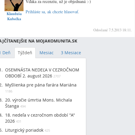
Vďaka za recenziu, už je objednaná :-)
Prihláste sa, ak chcete hlasovať.
Klauduša
Vrc
Kubečka
Odoslané 7.5.2013 18:11.
AJČÍTANEJŠIE NA MOJAKOMUNITA.SK
1 Deň
Týždeň
Mesiac
3 Mesiace
OSEMNÁSTA NEDEĽA V CEZROČNOM
OBDOBÍ 2. august 2026
2707
Myšlienka pre pána farára Mariána
1186
20. výročie úmrtia Mons. Michala
Štanga
494
18. nedeľa v cezročnom období "A"
2026
431
Liturgický poriadok
425