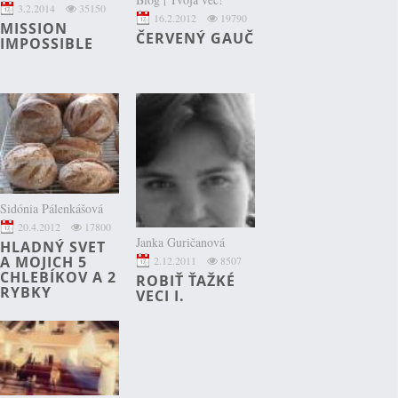
3.2.2014
35150
16.2.2012
19790
MISSION
ČERVENÝ GAUČ
IMPOSSIBLE
Sidónia Pálenkášová
20.4.2012
17800
Janka Guričanová
HLADNÝ SVET
A MOJICH 5
2.12.2011
8507
CHLEBÍKOV A 2
ROBIŤ ŤAŽKÉ
RYBKY
VECI I.