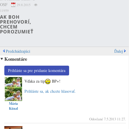
OSF
29.8.2015
11959
AK BOH
PREHOVORÍ,
CHCEM
POROZUMIEŤ
Predchádzajúci
Ďalej
Komentáre
Prihláste sa pre pridanie komentára
Vďaka za tip
BP+!
Prihláste sa, ak chcete hlasovať.
Vrc
Mária
Künzl
Odoslané 7.5.2013 11:27.