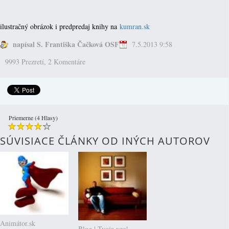
ilustračný obrázok i predpredaj knihy na
kumran.sk
napísal S. Františka Čačková OSF
7.5.2013 9:58
9993 Prezretí,
2 Komentáre
Priemerne (4 Hlasy)
SÚVISIACE ČLÁNKY OD INÝCH AUTOROV
Animátor.sk
Blog | Tvoja vec!