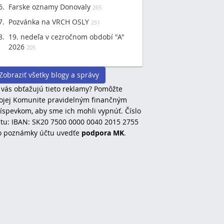
Farske oznamy Donovaly
265
Pozvánka na VRCH OSLY
251
19. nedeľa v cezročnom období "A"
2026
205
Zobraziť všetky blogy a správy
 vás obťažujú tieto reklamy? Pomôžte
jej Komunite pravidelným finančným
íspevkom, aby sme ich mohli vypnúť. Číslo
tu: IBAN: SK20 7500 0000 0040 2015 2755
o poznámky účtu uvedťe
podpora MK
.