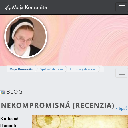
Tog
nav
Moja Komunita
Spišská diecéza
Trstenský dekanát
Tog
Farnosť Trstená
nav
S. FRANTIŠKA
BLOG
Napísať správu
NEKOMPROMISNÁ (RECENZIA)
« Späť
Kniha od
Hannah