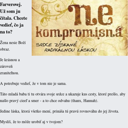
Farverovej.
Už som ju
čítala. Chcete
vedieť, čo ja
na to?
Žena nesie Boží
obraz.
Je krásnou a
zároveň
zraniteľnou.
A potrebuje vedieť, že v tom nie je sama.
Táto mladá baba ti tu otvára svoje srdce a ukazuje kus cesty, ktoré prešlo, aby
našlo pravý cieeľ a smer - a to chce odvahu (thanx, Hannah).
Jedine láska, ktorá všetko mení, prináša tú pravú rovnováhu do jej života.
Myslíš, že to môže urobiť aj v tvojom?