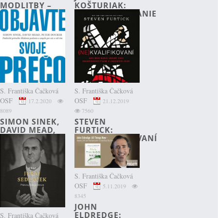
MODLITBY –
KOŠTURIAK:
VEDENÁ
ZJEDNODUŠOVANIE
SVÄTÝM
PRÁCE A
DUCHOM
ŽIVOTA
S. Františka Čačková
S. Františka Čačková
OSF
OSF
17.2.2020
21.12.2019
8089
7560
SIMON SINEK,
STEVEN
DAVID MEAD,
FURTICK:
PETER
(NE)KVALIFIKOVANÍ
DOCKER:
OBJAVTE SVOJE
PREČO
(RECENZIA)
S. Františka Čačková
OSF
5.11.2019
8345
JOHN
ELDREDGE:
S. Františka Čačková