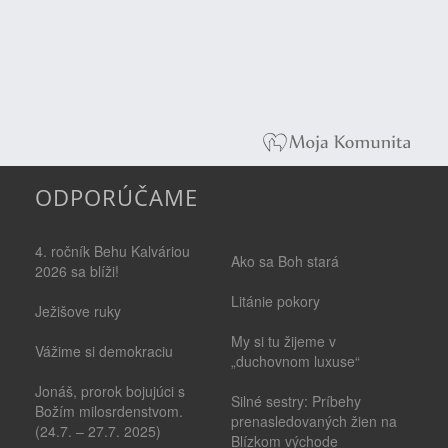
ODPORÚČAME
4. ročník Behu Kalváriou
Ako sa Boh stará
2026 sa blíži!
Litánie pokory
Ježišove ruky
My si tu žijeme v
Vážime si demokraciu
„duchovnom luxuse“
Jonáš, prorok bojujúci s
Silné sestry: Príbehy
Božím milosrdenstvom.
prenasledovaných žien na
(24.7. – 27.7. 2025)
Blízkom východe