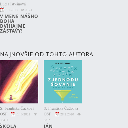
Lucia Ištvánová
3.1.2013
8121
V MENE NÁŠHO
BOHA
DVÍHAJME
ZÁSTAVY!
NAJNOVŠIE OD TOHTO AUTORA
S. Františka Čačková
S. Františka Čačková
OSF
OSF
5.10.2021
28.2.2020
38411
8615
ŠKOLA
JÁN