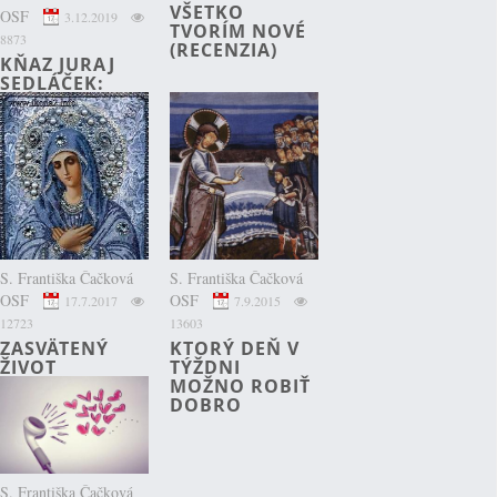
VŠETKO
OSF
3.12.2019
TVORÍM NOVÉ
8873
(RECENZIA)
KŇAZ JURAJ
SEDLÁČEK:
PRÍTOMNÝ
OTEC JE
DAROM
(RECENZIA)
S. Františka Čačková
S. Františka Čačková
OSF
OSF
17.7.2017
7.9.2015
12723
13603
ZASVÄTENÝ
KTORÝ DEŇ V
ŽIVOT
TÝŽDNI
MOŽNO ROBIŤ
DOBRO
S. Františka Čačková