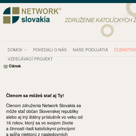
Prejsť k obsahu
Členstvo
DOMOV
POVEDALI O NÁS
NAŠE PODUJATIA
ČLENSTVO
VZDELÁVACÍ PROJEKT
Článok
Členom sa môžeš stať aj Ty!
Členom združenia Network Slovakia sa
môže stať občan Slovenskej republiky
alebo aj iný štátny príslušník vo veku od
16 rokov, ktorý sa vo svojom živote
a činnosti riadi katolíckymi princípmi
a spĺňa niektorú z nasledovných