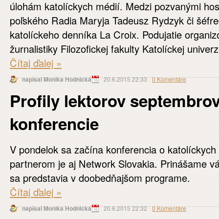
úlohám katolíckych médií. Medzi pozvanými hosť
poľského Radia Maryja Tadeusz Rydzyk či šéfre
katolíckeho denníka La Croix. Podujatie organiz
žurnalistiky Filozofickej fakulty Katolíckej unive
Čítaj ďalej
»
napísal Monika Hodnická
20.6.2015 22:33
0 Komentáre
Profily lektorov septembrov
konferencie
V pondelok sa začína konferencia o katolíckych 
partnerom je aj Network Slovakia. Prinášame vám 
sa predstavia v doobedňajšom programe.
Čítaj ďalej
»
napísal Monika Hodnická
20.6.2015 22:32
0 Komentáre