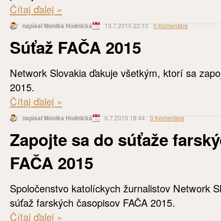
Čítaj ďalej
»
napísal Monika Hodnická
13.7.2015 22:10
0 Komentáre
Súťaž FAČA 2015
Network Slovakia ďakuje všetkým, ktorí sa zapo
2015.
Čítaj ďalej
»
napísal Monika Hodnická
6.7.2015 18:44
0 Komentáre
Zapojte sa do súťaže farsk
FAČA 2015
Spoločenstvo katolíckych žurnalistov Network Sl
súťaž farských časopisov FAČA 2015.
Čítaj ďalej
»