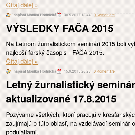
Čítaj ďalej
»
napísal Monika Hodnická
30.5.2017 18:44
0 Komentáre
VÝSLEDKY FAČA 2015
Na Letnom žurnalistickom seminári 2015 boli vy
najlepší farský časopis - FAČA 2015.
Čítaj ďalej
»
napísal Monika Hodnická
15.9.2015 20:23
0 Komentáre
Letný žurnalistický seminár
aktualizované 17.8.2015
Pozývame všetkých, ktorí pracujú v kresťanský
zaujímajú o túto oblasť, na vzdelávací seminár
podujatiami.