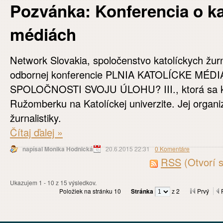
Pozvánka: Konferencia o ka
médiách
Network Slovakia, spoločenstvo katolíckych žurn
odbornej konferencie PLNIA KATOLÍCKE MÉD
SPOLOČNOSTI SVOJU ÚLOHU? III., ktorá sa ko
Ružomberku na Katolíckej univerzite. Jej organi
žurnalistiky.
Čítaj ďalej
»
napísal Monika Hodnická
20.6.2015 22:31
0 Komentáre
RSS
(Otvorí 
Ukazujem 1 - 10 z 15 výsledkov.
Položiek na stránku 10
Stránka
z 2
Prvý