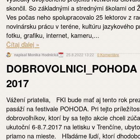
skončil. So základnými a strednými školami od Ž
Ves počas neho spolupracovalo 25 lektorov z r
novinársku prácu v teréne, kultúru jazykového pr
fotku, grafiku, internet, kameru,...
Čítaj ďalej
»
napísal Monika Hodnická
25.8.2022 13:22
0 Komentáre
DOBROVOLNICI_POHODA 
2017
Vážení priatelia, FKI bude mať aj tento rok p
pasáží na festivale POHODA. Pri tejto príležíto
dobrovoľníkov, ktorí by sa tejto akcie chceli zúč
ukutoční 6-8.7.2017 na letisku v Trenčíne, ubyt
priamo na mieste. Hľadáme ľudí, ktorí dhodobo 