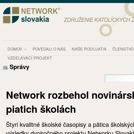
Prejsť k obsahu
Správy
DOMOV
POVEDALI O NÁS
NAŠE PODUJATIA
ČLENSTVO
VZDELÁVACÍ PROJEKT
Správy
Network rozbehol novinárs
piatich školách
Štyri kvalitné školské časopisy a pätica školských
výsledky dvojročného projektu Networku Slovaki