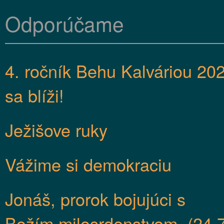
Odporúčame
4. ročník Behu Kalváriou 20
sa blíži!
Ježišove ruky
Vážime si demokraciu
Jonáš, prorok bojujúci s
Božím milosrdenstvom. (24.7