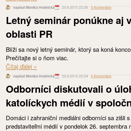
napísal Monika Hodnická
20.6.2015 22:36
0 Komentáre
Letný seminár ponúkne aj v
oblasti PR
Blíži sa nový letný seminár, ktorý sa koná kon
Prečítajte si o ňom viac.
Čítaj ďalej
»
napísal Monika Hodnická
20.6.2015 22:34
0 Komentáre
Odborníci diskutovali o úlo
katolíckych médií v spoločn
Domáci i zahraniční mediálni odborníci sa zišli s
predstaviteľmi médií v pondelok 26. septembra 