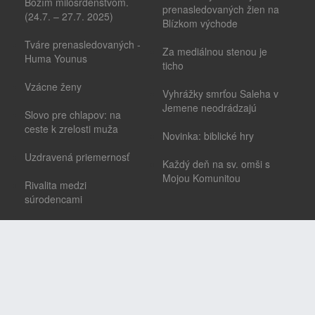
Božím milosrdenstvom.
prenasledovaných žien na
(24.7. – 27.7. 2025)
Blízkom východe
Tváre prenasledovaných -
Za mediálnou stenou je
Huma Younus
ticho
Vzácne ženy
Vyhrážky smrťou Saleha v
Jemene neodrádzajú
Slovo pre chlapov: na
ceste k zrelosti muža
Novinka: biblické hry
Uzdravená priemernosť
Každý deň na sv. omši s
Mojou Komunitou
Rivalita medzi
súrodencami