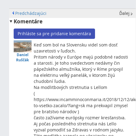
Predchádzajúci
Ďalej
Komentáre
Prihláste sa pre pridanie komentára
Keď som bol na Slovensku videl som dosť
uzavretosti v ľuďoch.
Daniel
Pritom národy v Európe majú podobné radosti
Ruščák
a starosti. Je toho svedectvom nedávny čin
pápežského almužníka, ktorý v Ríme pripojil
na elektrinu veľký panelák, v ktorom žijú
chudobní ľudia.
Na modlitbových stretnutia s Lellom
(
https://www.incamminoconmaria.it/2018/12/12/ak
to-vsetko-zacalo/?lang=sk ma prekvapil zmysel
pre bratstvo národov )
často zažívame európsky rozmer kresťanstva.
Aj počas posledného stretnutia nás Lello
vyzval pomodliť sa Zdravas v rodnom jazyku.
Táto modlitba zaznela po ukrajinsky, po