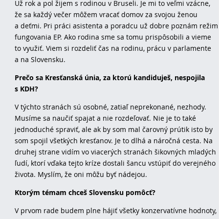
Už rok a pol žijem s rodinou v Bruseli. Je mi to veľmi vzácne,
že sa každý večer môžem vracať domov za svojou ženou
a deťmi. Pri práci asistenta a poradcu už dobre poznám režim
fungovania EP. Ako rodina sme sa tomu prispôsobili a vieme
to využiť. Viem si rozdeliť čas na rodinu, prácu v parlamente
a na Slovensku.
Prečo sa Kresťanská únia, za ktorú kandiduješ, nespojila
s KDH?
V týchto stranách sú osobné, zatiaľ neprekonané, nezhody.
Musíme sa naučiť spajat a nie rozdeľovať. Nie je to také
jednoduché spraviť, ale ak by som mal čarovný prútik isto by
som spojil všetkých kresťanov. Je to dlhá a náročná cesta. Na
druhej strane vidím vo viacerých stranách šikovných mladých
ľudí, ktorí vďaka tejto kríze dostali šancu vstúpiť do verejného
života. Myslím, že oni môžu byť nádejou.
Ktorým témam chceš Slovensku pomôcť?
V prvom rade budem plne hájiť všetky konzervatívne hodnoty,