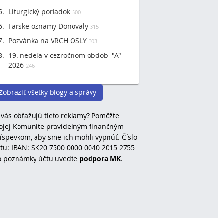
Liturgický poriadok
500
Farske oznamy Donovaly
315
Pozvánka na VRCH OSLY
303
19. nedeľa v cezročnom období "A"
2026
246
Zobraziť všetky blogy a správy
 vás obťažujú tieto reklamy? Pomôžte
jej Komunite pravidelným finančným
íspevkom, aby sme ich mohli vypnúť. Číslo
tu: IBAN: SK20 7500 0000 0040 2015 2755
o poznámky účtu uvedťe
podpora MK
.