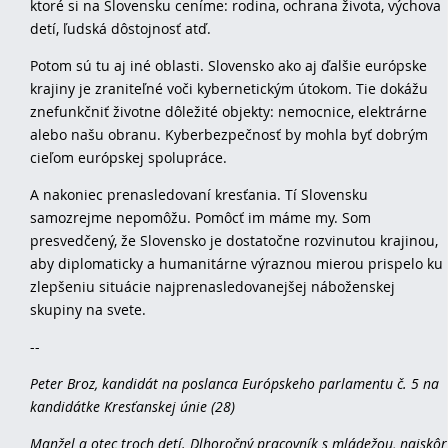
ktoré si na Slovensku ceníme: rodina, ochrana života, výchova
detí, ľudská dôstojnosť atď.
Potom sú tu aj iné oblasti. Slovensko ako aj ďalšie európske
krajiny je zraniteľné voči kybernetickým útokom. Tie dokážu
znefunkčniť životne dôležité objekty: nemocnice, elektrárne
alebo našu obranu. Kyberbezpečnosť by mohla byť dobrým
cieľom európskej spolupráce.
A nakoniec prenasledovaní kresťania. Tí Slovensku
samozrejme nepomôžu. Pomôcť im máme my. Som
presvedčený, že Slovensko je dostatočne rozvinutou krajinou,
aby diplomaticky a humanitárne výraznou mierou prispelo ku
zlepšeniu situácie najprenasledovanejšej náboženskej
skupiny na svete.
--
Peter Broz, kandidát na poslanca Európskeho parlamentu č. 5 na
kandidátke Kresťanskej únie (28)
Manžel a otec troch detí. Dlhoročný pracovník s mládežou, najskôr