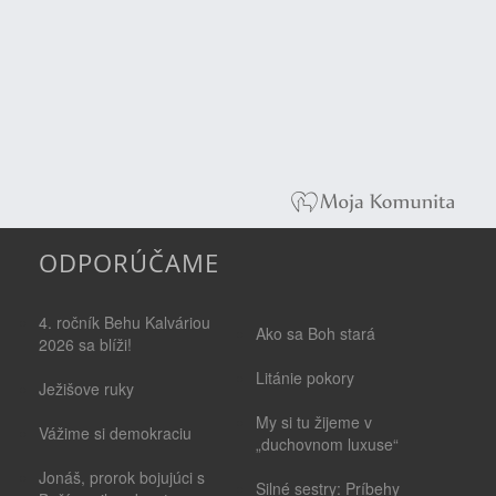
ODPORÚČAME
4. ročník Behu Kalváriou
Ako sa Boh stará
2026 sa blíži!
Litánie pokory
Ježišove ruky
My si tu žijeme v
Vážime si demokraciu
„duchovnom luxuse“
Jonáš, prorok bojujúci s
Silné sestry: Príbehy