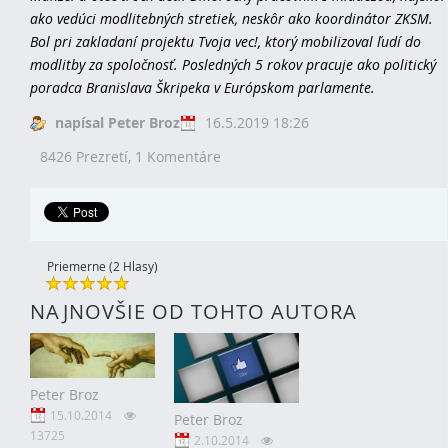
ako vedúci modlitebných stretiek, neskôr ako koordinátor ZKSM.
Bol pri zakladaní projektu Tvoja vec!, ktorý mobilizoval ľudí do
modlitby za spoločnosť. Posledných 5 rokov pracuje ako politický
poradca Branislava Škripeka v Európskom parlamente.
napísal Peter Broz
16.5.2019 18:26
8426 Prezretí,
1 Komentáre
Priemerne (2 Hlasy)
NAJNOVŠIE OD TOHTO AUTORA
Peter Broz
15.10.2014
Peter Broz
13725
2.10.2014