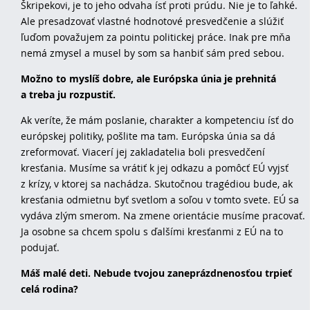
Škripekovi, je to jeho odvaha ísť proti prúdu. Nie je to ľahké.
Ale presadzovať vlastné hodnotové presvedčenie a slúžiť
ľuďom považujem za pointu politickej práce. Inak pre mňa
nemá zmysel a musel by som sa hanbiť sám pred sebou.
Možno to myslíš dobre, ale Európska únia je prehnitá
a treba ju rozpustiť.
Ak veríte, že mám poslanie, charakter a kompetenciu ísť do
európskej politiky, pošlite ma tam. Európska únia sa dá
zreformovať. Viacerí jej zakladatelia boli presvedčení
kresťania. Musíme sa vrátiť k jej odkazu a pomôcť EÚ vyjsť
z krízy, v ktorej sa nachádza. Skutočnou tragédiou bude, ak
kresťania odmietnu byť svetlom a soľou v tomto svete. EÚ sa
vydáva zlým smerom. Na zmene orientácie musíme pracovať.
Ja osobne sa chcem spolu s ďalšími kresťanmi z EÚ na to
podujať.
Máš malé deti. Nebude tvojou zaneprázdnenosťou trpieť
celá rodina?