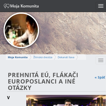
Tog
nav
Moja Komunita
Žilinská diecéza
Dekanát Ilava
Tog
Farnosť Nová Dubnica
nav
PETER
PREHNITÁ EÚ, FLÁKAČI
« Späť
EUROPOSLANCI A INÉ
Napísať správu
OTÁZKY
V