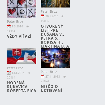
Peter Broz
30.1.2014
19056
Peter Broz
OTVORENÝ
1.3.2014
LIST PRE
14364
DUŠANA V.,
VŽDY VÍŤAZÍ
PETRA S.,
BORISA H.,
MARTINA B. A
MICHALA P.
Peter Broz
Peter Broz
13.1.2014
27.11.2013
26864
21994
HODENÁ
NIEČO O
RUKAVICA
UCTIEVANÍ
RÓBERTA FICA