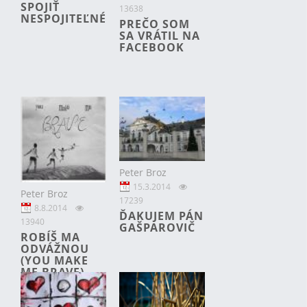
SPOJIŤ
13638
NESPOJITEĽNÉ
PREČO SOM
SA VRÁTIL NA
FACEBOOK
Peter Broz
15.3.2014
Peter Broz
17239
8.8.2014
ĎAKUJEM PÁN
13940
GAŠPAROVIČ
ROBÍŠ MA
ODVÁŽNOU
(YOU MAKE
ME BRAVE)