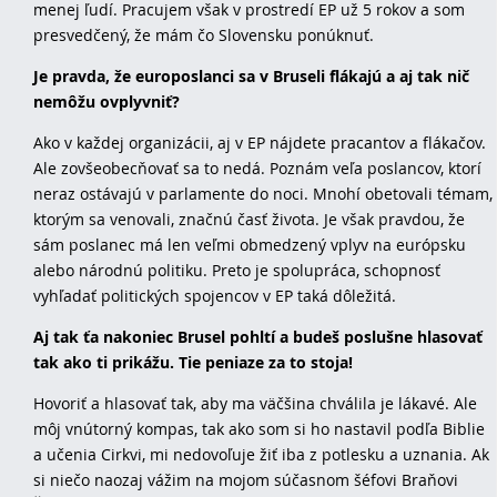
menej ľudí. Pracujem však v prostredí EP už 5 rokov a som
presvedčený, že mám čo Slovensku ponúknuť.
Je pravda, že europoslanci sa v Bruseli flákajú a aj tak nič
nemôžu ovplyvniť?
Ako v každej organizácii, aj v EP nájdete pracantov a flákačov.
Ale zovšeobecňovať sa to nedá. Poznám veľa poslancov, ktorí
neraz ostávajú v parlamente do noci. Mnohí obetovali témam,
ktorým sa venovali, značnú časť života. Je však pravdou, že
sám poslanec má len veľmi obmedzený vplyv na európsku
alebo národnú politiku. Preto je spolupráca, schopnosť
vyhľadať politických spojencov v EP taká dôležitá.
Aj tak ťa nakoniec Brusel pohltí a budeš poslušne hlasovať
tak ako ti prikážu. Tie peniaze za to stoja!
Hovoriť a hlasovať tak, aby ma väčšina chválila je lákavé. Ale
môj vnútorný kompas, tak ako som si ho nastavil podľa Biblie
a učenia Cirkvi, mi nedovoľuje žiť iba z potlesku a uznania. Ak
si niečo naozaj vážim na mojom súčasnom šéfovi Braňovi