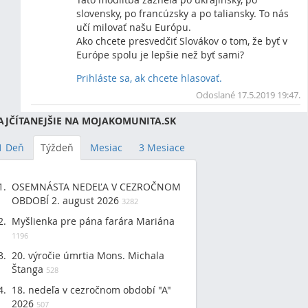
slovensky, po francúzsky a po taliansky. To nás
učí milovať našu Európu.
Ako chcete presvedčiť Slovákov o tom, že byť v
Európe spolu je lepšie než byť sami?
Prihláste sa, ak chcete hlasovať.
Vrc
Odoslané 17.5.2019 19:47.
AJČÍTANEJŠIE NA MOJAKOMUNITA.SK
1 Deň
Týždeň
Mesiac
3 Mesiace
OSEMNÁSTA NEDEĽA V CEZROČNOM
OBDOBÍ 2. august 2026
3282
Myšlienka pre pána farára Mariána
1196
20. výročie úmrtia Mons. Michala
Štanga
528
18. nedeľa v cezročnom období "A"
2026
507