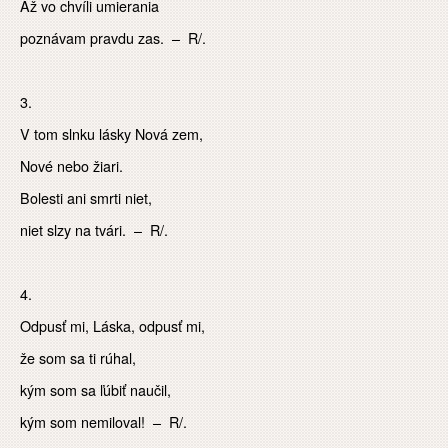
Až vo chvíli umierania
poznávam pravdu zas. – R/.
3.
V tom slnku lásky Nová zem,
Nové nebo žiari.
Bolesti ani smrti niet,
niet slzy na tvári. – R/.
4.
Odpusť mi, Láska, odpusť mi,
že som sa ti rúhal,
kým som sa ľúbiť naučil,
kým som nemiloval! – R/.