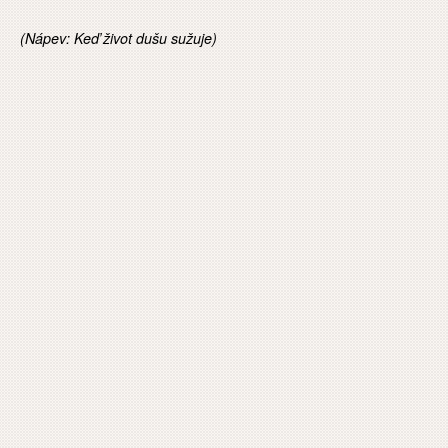
(Nápev: Keď život dušu sužuje)