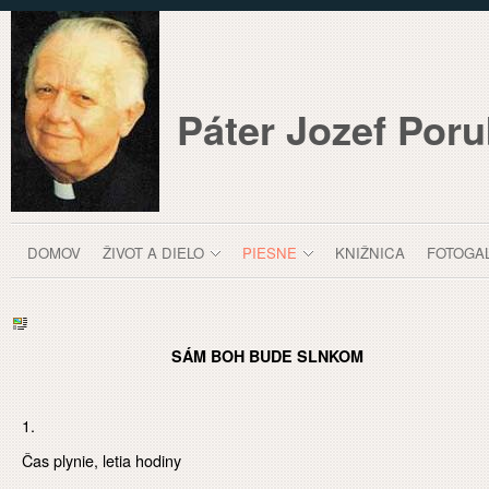
Prejsť k obsahu
Páter Jozef Por
Čas plynie, letia hodiny
DOMOV
ŽIVOT A DIELO
PIESNE
KNIŽNICA
FOTOGA
panely, lišty
SÁM BOH BUDE SLNKOM
Moja Komunita
Páter Jozef Porubčan SJ
Piesne
Čas plynie, letia hodiny
1.
Čas plynie, letia hodiny