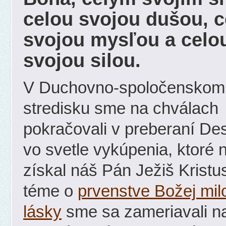
celou svojou dušou, c
svojou mysľou a celo
svojou silou.
V Duchovno-spoločenskom
stredisku sme na chválach
pokračovali v preberaní De
vo svetle vykúpenia, ktoré
získal náš Pán Ježiš Kristu
téme o
prvenstve Božej milo
lásky
sme sa zameriavali na