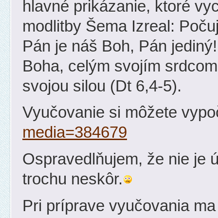
hlavné prikázanie, ktoré vy
modlitby Šema Izreal: Počuj,
Pán je náš Boh, Pán jediný!
Boha, celým svojím srdcom,
svojou silou (Dt 6,4-5).
Vyučovanie si môžete vypo
media=384679
Ospravedlňujem, že nie je ú
trochu neskôr.
Pri príprave vyučovania ma