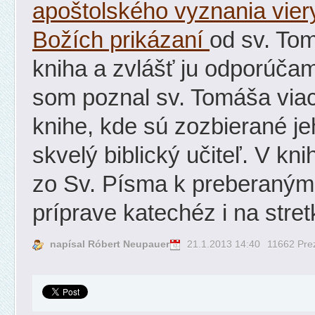
apoštolského vyznania vier
Božích prikázaní
od sv. To
kniha a zvlášť ju odporúča
som poznal sv. Tomáša viac a
knihe, kde sú zozbierané jeh
skvelý biblický učiteľ. V k
zo Sv. Písma k preberaným 
príprave katechéz i na stret
napísal Róbert Neupauer
21.1.2013 14:40
11662 Prez