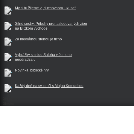
My si tu žijeme v „duchovnom luxuse“
Silné sestry: Príbehy prenasledovaných žien
na Blízkom východe
Za mediálnou stenou je ticho
Vyhrážky smrťou Saleha v Jemene
neodrádzajú
Novinka: biblické hry
Každý deň na sv. omši s Mojou Komunitou
$reklama
$footer