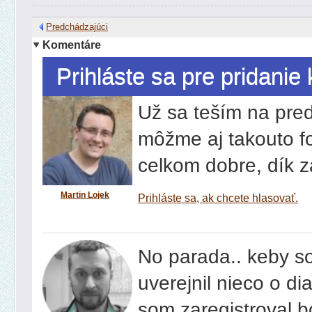
Predchádzajúci
Komentáre
Prihláste sa pre pridani
Už sa teším na pre
môžme aj takouto f
celkom dobre, dík za
Martin Lojek
Prihláste sa, ak chcete hlasovať.
No parada.. keby so
uverejnil nieco o dia
som zaregistroval b