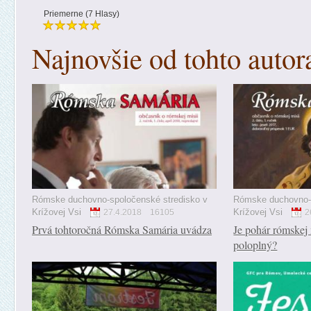
Priemerne (7 Hlasy)
Najnovšie od tohto autor
Rómske duchovno-spoločenské stredisko v
Rómske duchovno-s
Krížovej Vsi
Krížovej Vsi
27.4.2018
16105
2
Prvá tohtoročná Rómska Samária uvádza
Je pohár rómskej
poloplný?