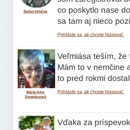
co poskytlo nase do
Štefan Hrbček
sa tam aj nieco pozi
Prihláste sa, ak chcete hlasovať.
Veľmiása teším, že 
Mám to v nemčine a
to pred rokmi dosta
Prihláste sa, ak chcete hlasovať.
Mária-Irma
Danieliszová
Vďaka za príspevok 