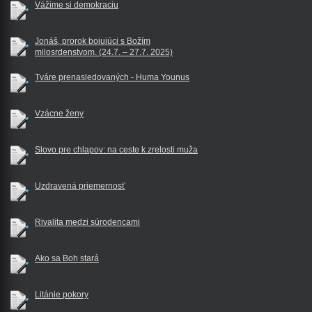
Vážime si demokraciu
Jonáš, prorok bojujúci s Božím
milosrdenstvom. (24.7. – 27.7. 2025)
Tváre prenasledovaných - Huma Younus
Vzácne ženy
Slovo pre chlapov: na ceste k zrelosti muža
Uzdravená priemernosť
Rivalita medzi súrodencami
Ako sa Boh stará
Litánie pokory