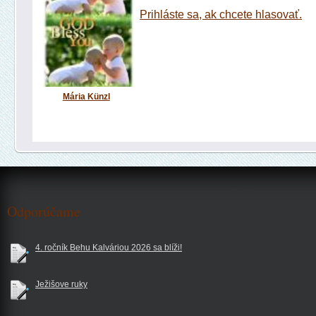
Prihláste sa, ak chcete hlasovať.
Mária Künzl
$reklama
Odporúčame
4. ročník Behu Kalváriou 2026 sa blíži!
Ježišove ruky