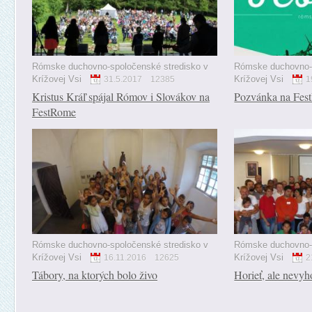
Rómske duchovno-spoločenské stredisko v
Rómske duchovno-s
Krížovej Vsi
Krížovej Vsi
31.5.2017
12385
1
Kristus Kráľ spájal Rómov i Slovákov na
Pozvánka na Fes
FestRome
Rómske duchovno-spoločenské stredisko v
Rómske duchovno-s
Krížovej Vsi
Krížovej Vsi
16.11.2016
12625
2
Tábory, na ktorých bolo živo
Horieť, ale nevyh