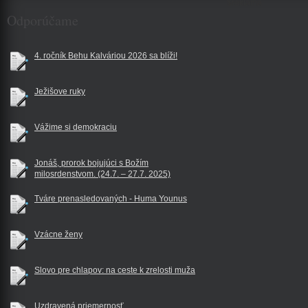
$reklama
Odporúčame
4. ročník Behu Kalváriou 2026 sa blíži!
Ježišove ruky
Vážime si demokraciu
Jonáš, prorok bojujúci s Božím
milosrdenstvom. (24.7. – 27.7. 2025)
Tváre prenasledovaných - Huma Younus
Vzácne ženy
Slovo pre chlapov: na ceste k zrelosti muža
Uzdravená priemernosť