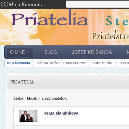
O MNE
BLOG
JOZEF KRIŠANDA
Moja Komunita
Spišská diecéza
farnosť Novoť
Štefan Hrbček
O mne
panely, lišty
PRIATELIA
Štefan Hrbček má 928 priateľov.
beata slaminkova