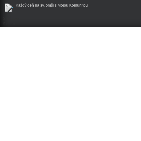
Každý deň na sv. omši s Mojou Komunitou
$reklama
$footer