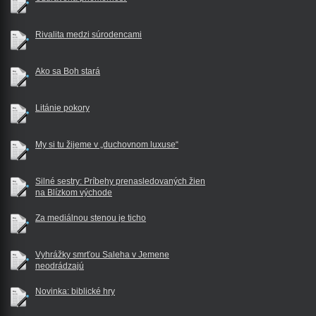
Rivalita medzi súrodencami
Ako sa Boh stará
Litánie pokory
My si tu žijeme v „duchovnom luxuse“
Silné sestry: Príbehy prenasledovaných žien
na Blízkom východe
Za mediálnou stenou je ticho
Vyhrážky smrťou Saleha v Jemene
neodrádzajú
Novinka: biblické hry