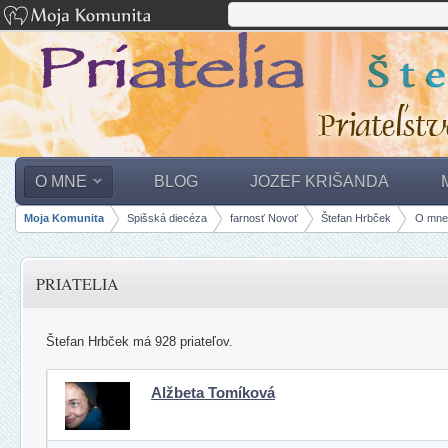
O MNE
BLOG
JOZEF KRIŠANDA
Moja Komunita
Spišská diecéza
farnosť Novoť
Štefan Hrbček
O mne
panely, lišty
PRIATELIA
Štefan Hrbček má 928 priateľov.
Alžbeta Tomíková