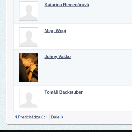
Katarína Remenárová
Megi Wegi
Johny Vaško
Tomáš Backstuber
Predchádzajúci
Ďalej