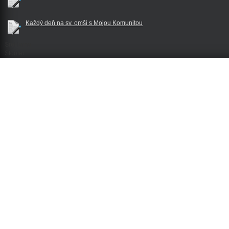
Každý deň na sv. omši s Mojou Komunitou
$reklama
$footer