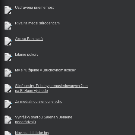
Uzdravená priemernosť
Rivalita medzi súrodencami
Ako sa Boh stará
Litánie pokory
My si tu žijeme v „duchovnom luxuse“
Silné sestry: Príbehy prenasledovaných žien
na Blízkom východe
Za mediálnou stenou je ticho
Vyhrážky smrťou Saleha v Jemene
neodrádzajú
Novinka: biblické hry