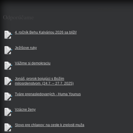
$reklama
Odporúčame
4. ročník Behu Kalváriou 2026 sa blíži!
Ježišove ruky
Vážime si demokraciu
Jonáš, prorok bojujúci s Božím
milosrdenstvom. (24.7. – 27.7. 2025)
Tváre prenasledovaných - Huma Younus
Vzácne ženy
Slovo pre chlapov: na ceste k zrelosti muža