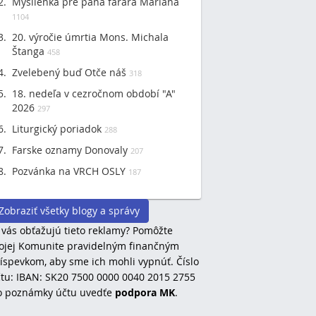
Myšlienka pre pána farára Mariána
1104
20. výročie úmrtia Mons. Michala
Štanga
458
Zvelebený buď Otče náš
318
18. nedeľa v cezročnom období "A"
2026
297
Liturgický poriadok
288
Farske oznamy Donovaly
207
Pozvánka na VRCH OSLY
187
Zobraziť všetky blogy a správy
 vás obťažujú tieto reklamy? Pomôžte
jej Komunite pravidelným finančným
íspevkom, aby sme ich mohli vypnúť. Číslo
tu: IBAN: SK20 7500 0000 0040 2015 2755
o poznámky účtu uvedťe
podpora MK
.