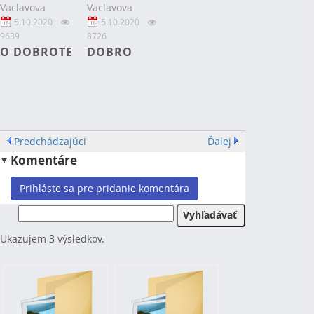
Vaclavova
Vaclavova
5.10.2020
5.10.2020
9639
8726
O DOBROTE
DOBRO
Predchádzajúci
Ďalej
Komentáre
Prihláste sa pre pridanie komentára
Ukazujem 3 výsledkov.