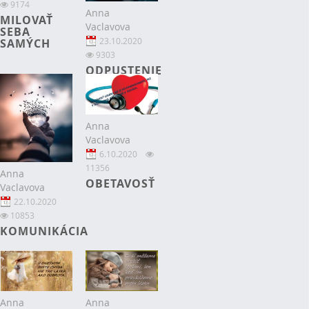
9174
Anna
MILOVAŤ
Vaclavova
SEBA
23.10.2020
SAMÝCH
9303
ODPUSTENIE
Anna
Vaclavova
6.10.2020
11356
Anna
OBETAVOSŤ
Vaclavova
22.10.2020
10853
KOMUNIKÁCIA
Anna
Anna