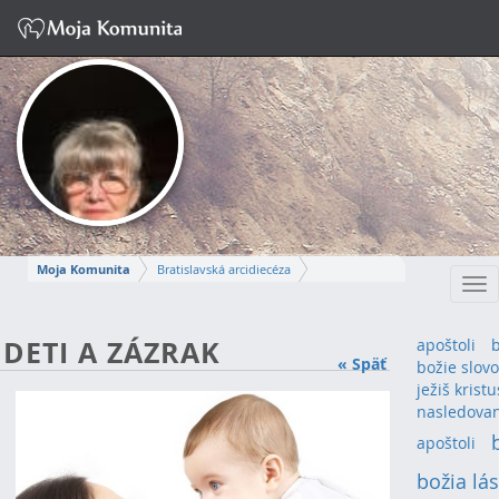
Moja Komunita
Bratislavská arcidiecéza
Tog
Dekanát Bratislava-Sever
farnosť Bratislava-Dúbravka
nav
ANNA
DETI A ZÁZRAK
apoštoli
« Späť
božie slovo
Napísať správu
ježiš kristu
nasledova
apoštoli
(3)
božia lá