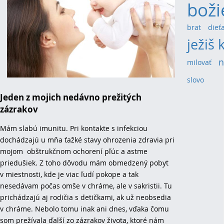
boži
brat
(3)
dieť
ježiš 
n
milovať
(4)
slovo
(3)
Jeden z mojich nedávno prežitých
zázrakov
Mám slabú imunitu. Pri kontakte s infekciou
dochádzajú u mňa ťažké stavy ohrozenia zdravia pri
mojom obštrukčnom ochorení pľúc a astme
priedušiek. Z toho dôvodu mám obmedzený pobyt
v miestnosti, kde je viac ľudí pokope a tak
nesedávam počas omše v chráme, ale v sakristii. Tu
prichádzajú aj rodičia s detičkami, ak už neobsedia
v chráme. Nebolo tomu inak ani dnes, vďaka čomu
som prežívala ďalší zo zázrakov života, ktoré nám