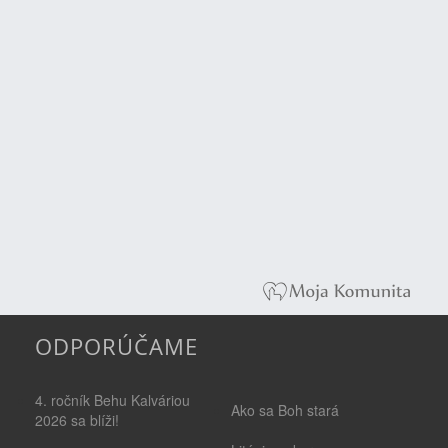
ODPORÚČAME
4. ročník Behu Kalváriou
Ako sa Boh stará
2026 sa blíži!