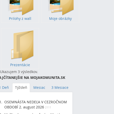
Prilohy z wall
Moje obrázky
Prezentácie
Ukazujem 3 výsledkov.
AJČÍTANEJŠIE NA MOJAKOMUNITA.SK
1 Deň
Týždeň
Mesiac
3 Mesiace
OSEMNÁSTA NEDEĽA V CEZROČNOM
OBDOBÍ 2. august 2026
2111