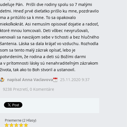
udeľuje Pán. Prišli dve rodiny spolu so 7 malými
deťmi. Hneď prvé dieťatko prišlo ku mne, pozdravilo
ma a pritúlilo sa k mne. To sa opakovalo
niekoľkokrát. Asi nemusím opisovať dojatie a radosť,
ktoré mnou lomcovali. Deti vôbec nevyrušovali,
venovali sa navzájom sebe v tichosti a bez hlučného
šantenia. Láska sa dala krájať vo vzduchu. Rozhodla
som sa tento malý zázrak opísať, lebo je
potvrdením, že rodina a deti sú Božími darmi
a v prítomnosti lásky sú nenahraditeľným zázrakom
života, tak ako to Boh stvoril a ustanovil.
napísal Anna Vaclavova
25.11.2020 9:37
9238 Prezretí,
0 Komentáre
Priemerne (2 Hlasy)