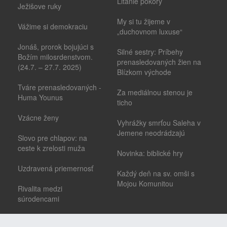
Litánie pokory
Ježišove ruky
My si tu žijeme v
Vážime si demokraciu
„duchovnom luxuse“
Jonáš, prorok bojujúci s
Silné sestry: Príbehy
Božím milosrdenstvom.
prenasledovaných žien na
(24.7. – 27.7. 2025)
Blízkom východe
Tváre prenasledovaných -
Za mediálnou stenou je
Huma Younus
ticho
Vzácne ženy
Vyhrážky smrťou Saleha v
Jemene neodrádzajú
Slovo pre chlapov: na
ceste k zrelosti muža
Novinka: biblické hry
Uzdravená priemernosť
Každý deň na sv. omši s
Mojou Komunitou
Rivalita medzi
súrodencami