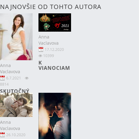
NAJNOVŠIE OD TOHTO AUTORA
Anna
Vaclavova
17.12.2020
10399
K
Anna
VIANOCIAM
Vaclavova
6.7.2021
8814
SKUTOČNÝ
PRÍBEH 3
Anna
Vaclavova
26.10.2020