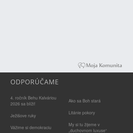
ODPORÚČAME
4. ročník Behu Kalváriou
Ako sa Boh stará
2026 sa blíži!
Litánie pokory
Ježišove ruky
My si tu žijeme v
Vážime si demokraciu
„duchovnom luxuse“