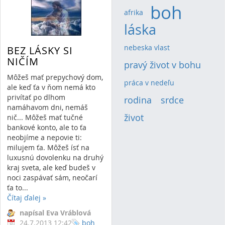
boh
(5)
afrika
(1)
láska
(4)
nebeska vlast
(1)
BEZ LÁSKY SI
NIČÍM
pravý život v bohu
(2)
Môžeš mať prepychový dom,
práca v nedeľu
(1)
ale keď ťa v ňom nemá kto
privítať po dlhom
rodina
(2)
srdce
(2)
namáhavom dni, nemáš
život
(2)
nič... Môžeš mať tučné
bankové konto, ale to ťa
neobjíme a nepovie ti:
milujem ťa. Môžeš ísť na
luxusnú dovolenku na druhý
kraj sveta, ale keď budeš v
noci zaspávať sám, neočarí
ťa to...
Čítaj ďalej
»
napísal Eva Vráblová
24.7.2013 12:42
boh