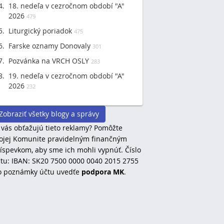
18. nedeľa v cezročnom období "A"
2026
479
Liturgický poriadok
475
Farske oznamy Donovaly
301
Pozvánka na VRCH OSLY
283
19. nedeľa v cezročnom období "A"
2026
232
Zobraziť všetky blogy a správy
 vás obťažujú tieto reklamy? Pomôžte
jej Komunite pravidelným finančným
íspevkom, aby sme ich mohli vypnúť. Číslo
tu: IBAN: SK20 7500 0000 0040 2015 2755
o poznámky účtu uvedťe
podpora MK
.