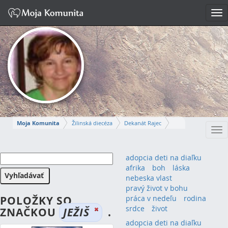
Tog
nav
Moja Komunita
Žilinská diecéza
Dekanát Rajec
Tog
Farnosť Rajecká Lesná
nav
EVA
adopcia deti na diaľku
afrika
boh
láska
Napísať správu
nebeska vlast
pravý život v bohu
POLOŽKY SO
práca v nedeľu
rodina
srdce
život
ZNAČKOU
JEŽIŠ
.
adopcia deti na diaľku
(1)