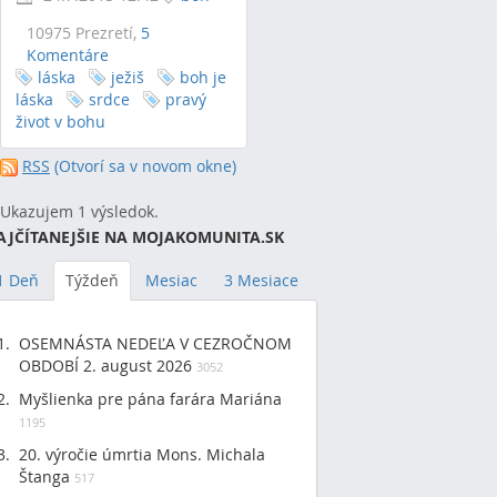
10975 Prezretí,
5
Komentáre
láska
ježiš
boh je
láska
srdce
pravý
život v bohu
RSS
(Otvorí sa v novom okne)
Ukazujem 1 výsledok.
AJČÍTANEJŠIE NA MOJAKOMUNITA.SK
1 Deň
Týždeň
Mesiac
3 Mesiace
OSEMNÁSTA NEDEĽA V CEZROČNOM
OBDOBÍ 2. august 2026
3052
Myšlienka pre pána farára Mariána
1195
20. výročie úmrtia Mons. Michala
Štanga
517