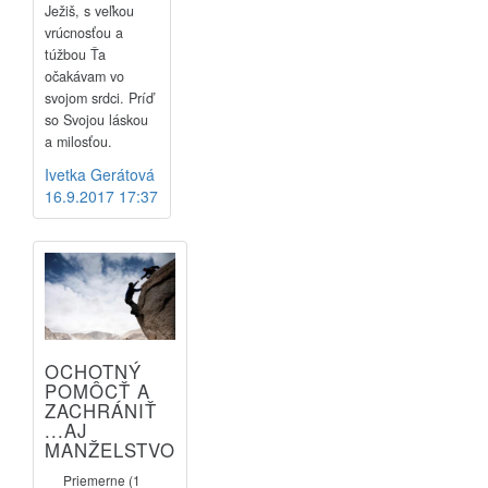
Ježiš, s veľkou
vrúcnosťou a
túžbou Ťa
očakávam vo
svojom srdci. Príď
so Svojou láskou
a milosťou.
Ivetka Gerátová
16.9.2017 17:37
OCHOTNÝ
POMÔCŤ A
ZACHRÁNIŤ
...AJ
MANŽELSTVO
Priemerne (1