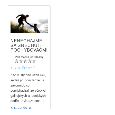
NENECHAJME
SA ZNECHUTIŤ
POCHYBOVAČMI
Priemerne (0 Hlasy)
16784 Prezretí
Keď v istý deň Ježiš učil,
sedeli pri ňom farizeji a
zákonníci, čo
poprichádzali zo všetkých
galilejských a judejských
dedín i z Jeruzalema; a...
Advent 2016
5.12.2016 13:26