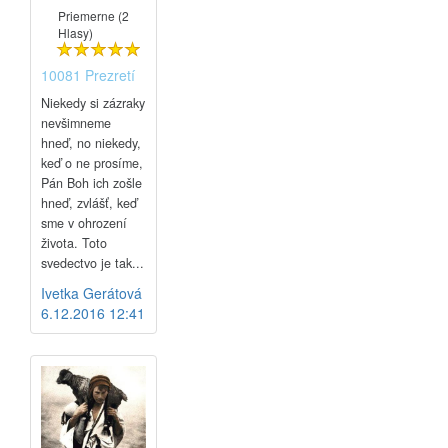
Priemerne (2
Hlasy)
10081 Prezretí
Niekedy si zázraky
nevšimneme
hneď, no niekedy,
keď o ne prosíme,
Pán Boh ich zošle
hneď, zvlášť, keď
sme v ohrození
života. Toto
svedectvo je tak...
Ivetka Gerátová
6.12.2016 12:41