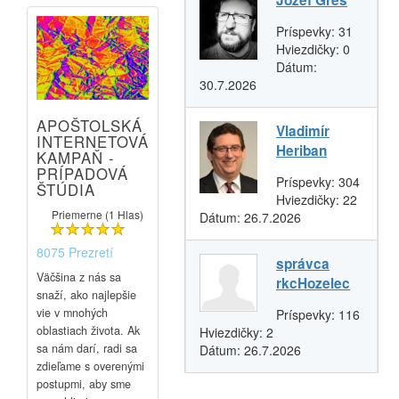
Príspevky:
31
Hviezdičky:
0
Dátum:
30.7.2026
APOŠTOLSKÁ
Vladimír
INTERNETOVÁ
Heriban
KAMPAŇ -
PRÍPADOVÁ
Príspevky:
304
ŠTÚDIA
Hviezdičky:
22
Priemerne (1 Hlas)
Dátum:
26.7.2026
8075 Prezretí
správca
Väčšina z nás sa
rkcHozelec
snaží, ako najlepšie
vie v mnohých
Príspevky:
116
oblastiach života. Ak
Hviezdičky:
2
sa nám darí, radi sa
Dátum:
26.7.2026
zdieľame s overenými
postupmi, aby sme