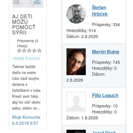
Štefan
Hrbček
AJ DETI
MÔŽU
Príspevky:
334
POMÔCŤ
Hviezdičky:
514
SÝRII
Dátum:
2.8.2026
Priemerne (0
Hlasy)
Martin Bujna
16588 Prezretí
Príspevky:
745
Takmer každé
Hviezdičky:
0
dieťa na svete
Dátum:
trávi časť svojho
2.8.2026
detstva s
farbičkami v ruke.
Filip Lopuch
Kreslí svet taký,
aký ho vidí okolo
Príspevky:
10
seba, alebo vo...
Hviezdičky:
0
Moja Komunita
Dátum:
1.8.2026
6.6.2018 9:57
Jozef Greš