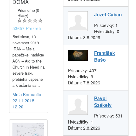
DOMA
Priemerne (0
Jozef Caban
Hlasy)
Príspevky:
1
53657 Prezretí
Hviezdičky:
0
Bratislava, 13.
Dátum:
8.8.2026
november 2018
IRAK – Misia
František
pápežskej nadácie
Bašo
ACN – Aid to the
Church in Need na
Príspevky:
407
severe Iraku
Hviezdičky:
9
prebieha úspešne
Dátum:
7.8.2026
a kresťania sa...
Moja Komunita
Pavol
22.11.2018
Székely
12:20
Príspevky:
531
Hviezdičky:
1
Dátum:
2.8.2026