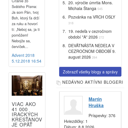
Čítanie zo
20. výročie úmrtia Mons.
Svätého Písma:
Michala Štanga
545
Ja som Pán, tvoj
Pozvánka na VRCH OSLY
Boh, ktorý ťa drží
318
za ruku a hovorí
ti: „Neboj sa, ja ti
19. nedeľa v cezročnom
pomôžem!
období "A" 2026
272
Nebojže sa,
DEVÄTNÁSTA NEDEĽA V
červíček...
CEZROČNOM OBDOBÍ 9.
Advent 2018
august 2026
264
5.12.2018 16:54
Zobraziť všetky blogy a správy
NEDÁVNO AKTÍVNI BLOGERI
Martin
VIAC AKO
Hruška
41 000
IRACKÝCH
Príspevky:
376
KRESŤANOV
Hviezdičky:
1
JE OPÄŤ
Dátum:
8.8.2026