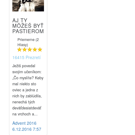
AJ TY
MÔŽEŠ BYŤ
PASTIEROM
Priemerne (2
Hlasy)
16415 Prezretí
Ježiš povedal
svojim učeníkom:
„Čo myslíte? Keby
mal niekto sto
oviec a jedna z
nich by zablúdila,
nenechá tých
deväťdesiatdeväť
na vrchoch a...
Advent 2016
6.12.2016 7:57