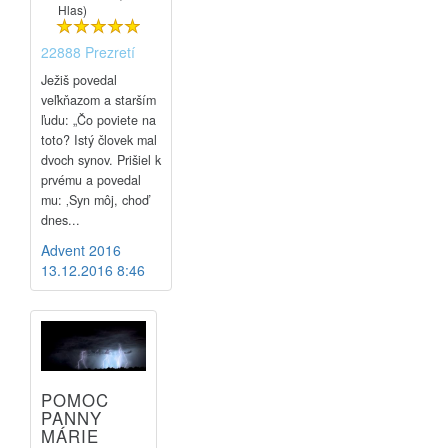
Hlas)
22888 Prezretí
Ježiš povedal
veľkňazom a starším
ľudu: „Čo poviete na
toto? Istý človek mal
dvoch synov. Prišiel k
prvému a povedal
mu: ‚Syn môj, choď
dnes...
Advent 2016
13.12.2016 8:46
POMOC
PANNY
MÁRIE