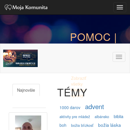
Toggl
POMOC |
BLOG
Toggl
Zobraziť
všetky
TÉMY
blogy a
Najnovšie
správy
Najčítanejšie
advent
1000 darov
biblia
aktivity pre mládež
albánsko
božia láska
boh
božia blízkosť