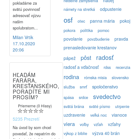
nádej
nedeľné zamyslenia
pokladáme za
odpustenie
svätú povinnosť
námety na stretká
adresovať výzvu
osf
panna mária
pokoj
otec
našim
spolubratom...
pokora
politika
pomoc
Milan Vrtík
povolanie
pravda
povzbudenie
17.10.2020
prenasledovanie krestanov
20:06
radosť
pôst
pápež
radosť a vďačnosť
rdss
recenzia
HĽADÁM
rodina
rómska misia
slovensko
FARÁRA,
KRESŤANSKÉHO,
spoločenstvo
služba
smrť
PORADÍTE MI
svedectvo
PROSÍM?
spása
srdce
Priemerne (0 Hlasy)
svätá brána
sväté písmo
utrpenie
uzdravenie
vianoce
veľká noc
5235 Prezretí
viera
vzťahy
voľby
vzťah
Na úvod by som chcel
výzva 40 brán
výkop z biblie
povedať, že nepatrím do