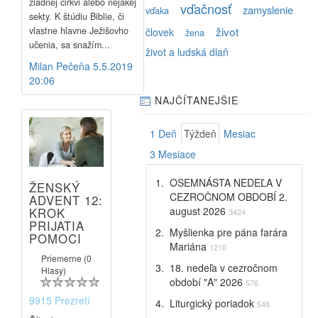
žiadnej cirkvi alebo nejakej
vďačnosť
zamyslenie
vďaka
sekty. K štúdiu Biblie, či
život
vlastne hlavne Ježišovho
človek
žena
učenia, sa snažím...
život a ludská dlaň
Milan Pečeňa
5.5.2019
20:06
NAJČÍTANEJŠIE
1 Deň
Týždeň
Mesiac
3 Mesiace
OSEMNÁSTA NEDEĽA V
ŽENSKÝ
CEZROČNOM OBDOBÍ 2.
ADVENT 12:
august 2026
KROK
3424
PRIJATIA
Myšlienka pre pána farára
POMOCI
Mariána
1210
Priemerne (0
18. nedeľa v cezročnom
Hlasy)
období "A" 2026
576
9915 Prezretí
Liturgický poriadok
548