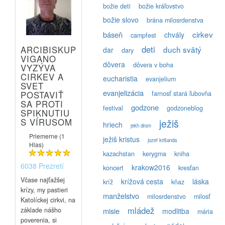
božie deti
božie kráľovstvo
božie slovo
brána milosrdenstva
cirkev
báseň
chvály
campfest
deti
ARCIBISKUP
duch svätý
dar
dary
VIGANO
dôvera
dôvera v boha
VYZÝVA
CIRKEV A
eucharistia
evanjelium
SVET
evanjelizácia
POSTAVIŤ
farnosť stará ľubovňa
SA PROTI
godzone
festival
godzoneblog
SPIKNUTIU
S VÍRUSOM
ježiš
hriech
jekh drom
Priemerne (1
ježiš kristus
jozef krišanda
Hlas)
kazachstan
kerygma
kniha
6038 Prezretí
krakow2016
koncert
kresťan
Včase najťažšej
krížová cesta
láska
kríž
kňaz
krízy, my pastieri
manželstvo
milosrdenstvo
milosť
Katolíckej cirkvi, na
mládež
základe nášho
misie
modlitba
mária
poverenia, si