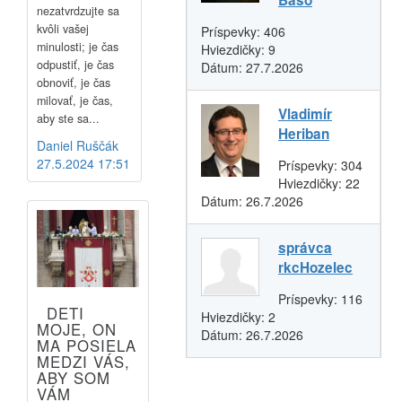
nezatvrdzujte sa
kvôli vašej
Príspevky:
406
minulosti; je čas
Hviezdičky:
9
odpustiť, je čas
Dátum:
27.7.2026
obnoviť, je čas
milovať, je čas,
Vladimír
aby ste sa...
Heriban
Daniel Ruščák
27.5.2024 17:51
Príspevky:
304
Hviezdičky:
22
Dátum:
26.7.2026
správca
rkcHozelec
Príspevky:
116
DETI
Hviezdičky:
2
MOJE, ON
Dátum:
26.7.2026
MA POSIELA
MEDZI VÁS,
ABY SOM
VÁM