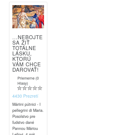
...NEBOJTE
SA ŽIŤ
TOTÁLNE
LÁSKU,
KTORÚ
VÁM CHCE
DAROVAŤ!
Priemerne (0
Hlasy)
4430 Prezretí
Máriini pútnici - I
pellegrini di Maria.
Posolstvo pre
ľudstvo dané
Pannou Máriou
Lellovi, 4 máj