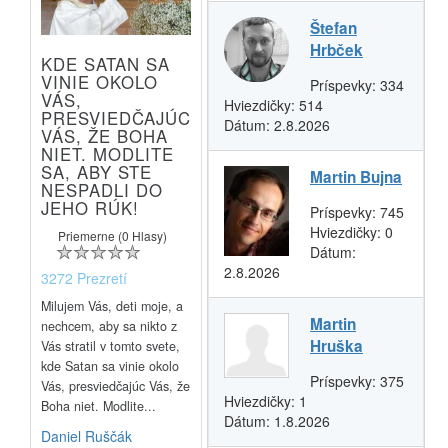
Štefan
Hrbček
KDE SATAN SA
VINIE OKOLO
Príspevky:
334
VÁS,
Hviezdičky:
514
PRESVIEDČAJÚC
Dátum:
2.8.2026
VÁS, ŽE BOHA
NIET. MODLITE
SA, ABY STE
Martin Bujna
NESPADLI DO
JEHO RÚK!
Príspevky:
745
Hviezdičky:
0
Priemerne (0 Hlasy)
Dátum:
2.8.2026
3272 Prezretí
Milujem Vás, deti moje, a
Martin
nechcem, aby sa nikto z
Hruška
Vás stratil v tomto svete,
kde Satan sa vinie okolo
Príspevky:
375
Vás, presviedčajúc Vás, že
Hviezdičky:
1
Boha niet. Modlite...
Dátum:
1.8.2026
Daniel Ruščák