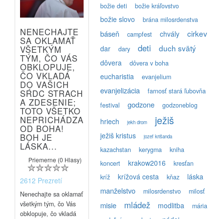
božie deti
božie kráľovstvo
božie slovo
brána milosrdenstva
NENECHAJTE
cirkev
báseň
chvály
campfest
SA OKLAMAŤ
deti
duch svätý
dar
VŠETKÝM
dary
TÝM, ČO VÁS
dôvera
dôvera v boha
OBKLOPUJE,
ČO VKLADÁ
eucharistia
evanjelium
DO VAŠICH
evanjelizácia
farnosť stará ľubovňa
SŔDC STRACH
A ZDESENIE;
godzone
festival
godzoneblog
TOTO VŠETKO
ježiš
NEPRICHÁDZA
hriech
jekh drom
OD BOHA!
ježiš kristus
BOH JE
jozef krišanda
LÁSKA...
kazachstan
kerygma
kniha
Priemerne (0 Hlasy)
krakow2016
koncert
kresťan
krížová cesta
láska
kríž
kňaz
2612 Prezretí
manželstvo
milosrdenstvo
milosť
Nenechajte sa oklamať
mládež
všetkým tým, čo Vás
misie
modlitba
mária
obklopuje, čo vkladá