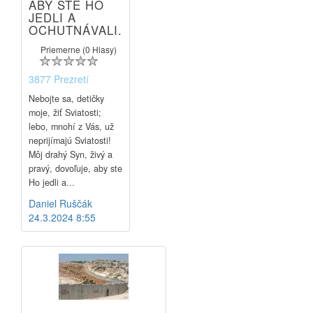
ABY STE HO
JEDLI A
OCHUTNÁVALI.
Priemerne (0 Hlasy)
3877 Prezretí
Nebojte sa, detičky
moje, žiť Sviatosti;
lebo, mnohí z Vás, už
neprijímajú Sviatosti!
Môj drahý Syn, živý a
pravý, dovoľuje, aby ste
Ho jedli a...
Daniel Ruščák
24.3.2024 8:55