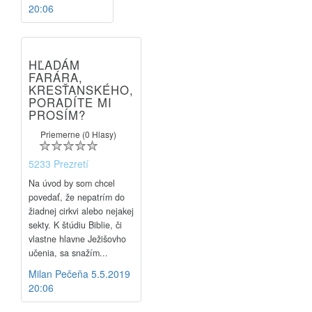
20:06
HĽADÁM
FARÁRA,
KRESŤANSKÉHO,
PORADÍTE MI
PROSÍM?
Priemerne (0 Hlasy)
5233 Prezretí
Na úvod by som chcel
povedať, že nepatrím do
žiadnej cirkvi alebo nejakej
sekty. K štúdiu Biblie, či
vlastne hlavne Ježišovho
učenia, sa snažím...
Milan Pečeňa
5.5.2019
20:06