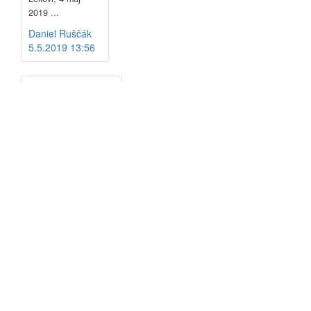
2019 ...
Daniel Ruščák
5.5.2019 13:56
3. MÁJA SA
NA GODZONE
KONFERENCII
OPÄŤ
ZJEDNOTÍ
GENERÁCIA,
KTOREJ IDE
O BOŽIE
KRÁĽOVSTVO
Priemerne (1 Hlas)
1890461 Prezretí