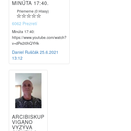
MINÚTA 17:40.
Priemerne (0 Hlasy)
6062 Prezretí
Minúta 17:40:
https://www.youtube.com/watch?
v=dPe2i0hQYHk
Daniel Ruščák
25.6.2021
13:12
ARCIBISKUP
VIGANO
VYZÝVA