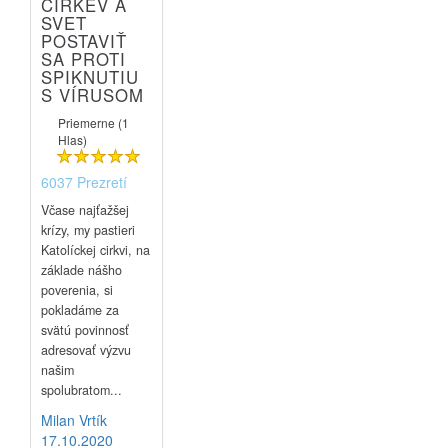
CIRKEV A
SVET
POSTAVIŤ
SA PROTI
SPIKNUTIU
S VÍRUSOM
Priemerne (1
Hlas)
6037 Prezretí
Včase najťažšej
krízy, my pastieri
Katolíckej cirkvi, na
základe nášho
poverenia, si
pokladáme za
svätú povinnosť
adresovať výzvu
našim
spolubratom...
Milan Vrtík
17.10.2020