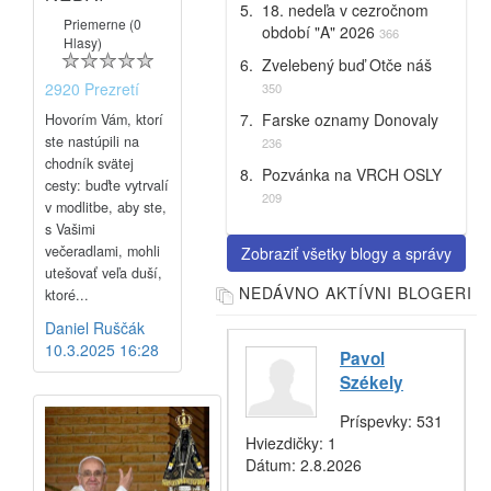
18. nedeľa v cezročnom
Priemerne (0
období "A" 2026
366
Hlasy)
Zvelebený buď Otče náš
2920 Prezretí
350
Farske oznamy Donovaly
Hovorím Vám, ktorí
ste nastúpili na
236
chodník svätej
Pozvánka na VRCH OSLY
cesty: buďte vytrvalí
209
v modlitbe, aby ste,
s Vašimi
večeradlami, mohli
Zobraziť všetky blogy a správy
utešovať veľa duší,
NEDÁVNO AKTÍVNI BLOGERI
ktoré...
Daniel Ruščák
10.3.2025 16:28
Pavol
Székely
Príspevky:
531
Hviezdičky:
1
Dátum:
2.8.2026