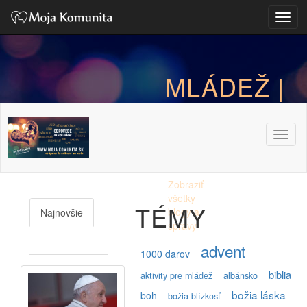
Toggl
MLÁDEŽ |
BLOG
Toggl
Zobraziť
všetky
TÉMY
blogy a
Najnovšie
správy
Najčítanejšie
advent
1000 darov
biblia
aktivity pre mládež
albánsko
božia láska
boh
božia blízkosť