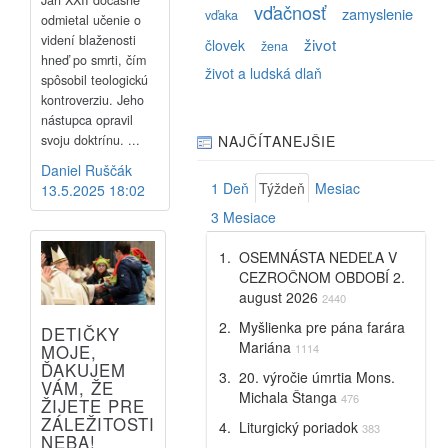
vďačnosť
zamyslenie
vďaka
odmietal učenie o
videní blaženosti
život
človek
žena
hneď po smrti, čím
život a ludská dlaň
spôsobil teologickú
kontroverziu. Jeho
nástupca opravil
svoju doktrínu. ...
NAJČÍTANEJŠIE
Daniel Ruščák
1 Deň
Týždeň
Mesiac
13.5.2025 18:02
3 Mesiace
OSEMNÁSTA NEDEĽA V
CEZROČNOM OBDOBÍ 2.
august 2026
2440
Myšlienka pre pána farára
DETIČKY
Mariána
MOJE,
1114
ĎAKUJEM
20. výročie úmrtia Mons.
VÁM, ŽE
Michala Štanga
476
ŽIJETE PRE
ZÁLEŽITOSTI
Liturgický poriadok
383
NEBA!