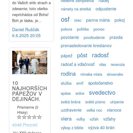
nádej
nedeľné zamyslenia
do Vašich sŕdc strach a
odpustenie
zdesenie; toto všetko
námety na stretká
neprichádza od Boha!
osf
panna mária
pokoj
otec
Boh je láska, je...
pokora
politika
pomoc
Daniel Ruščák
6.6.2025 20:05
povolanie
pravda
povzbudenie
prenasledovanie krestanov
radosť
pôst
pápež
radosť a vďačnosť
rdss
recenzia
rodina
rómska misia
slovensko
10
spoločenstvo
služba
smrť
NAJHORŠÍCH
svedectvo
PÁPEŽOV V
spása
srdce
DEJINÁCH.
svätá brána
sväté písmo
utrpenie
Priemerne (0
uzdravenie
vianoce
veľká noc
Hlasy)
viera
vzťahy
voľby
vzťah
4048 Prezretí
výzva 40 brán
výkop z biblie
Ján XXII dočasne