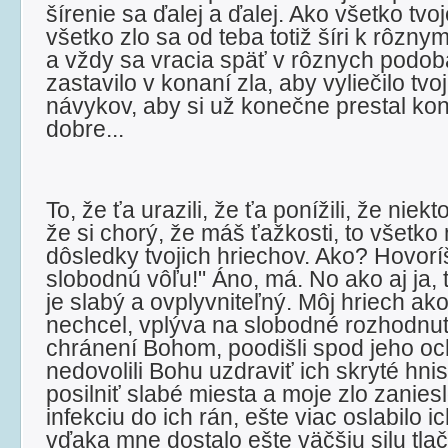
šírenie sa ďalej a ďalej. Ako všetko tvoj
všetko zlo sa od teba totiž šíri k rôzn
a vždy sa vracia späť v rôznych podob
zastavilo v konaní zla, aby vyliečilo tv
návykov, aby si už konečne prestal kona
dobre...
To, že ťa urazili, že ťa ponížili, že niekt
že si chorý, že máš ťažkosti, to všetko
dôsledky tvojich hriechov. Ako? Hovor
slobodnú vôľu!" Áno, má. No ako aj ja, 
je slabý a ovplyvniteľný. Môj hriech a
nechcel, vplýva na slobodné rozhodnutia
chránení Bohom, poodišli spod jeho oc
nedovolili Bohu uzdraviť ich skryté hni
posilniť slabé miesta a moje zlo zanies
infekciu do ich rán, ešte viac oslabilo ic
vďaka mne dostalo ešte väčšiu silu tlač