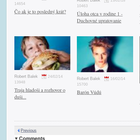
Robert Balek
13/02/18
14654
10463
Čo ak je to posledný krát?
Úloha otca v rodine 1 -
Duchovné upratovanie
Robert Balek
24/02/14
Robert Balek
16/02/14
13948
15700
Traja hladoši a rozhovor o
Barón Vúdú
duši...
Previous
Comments