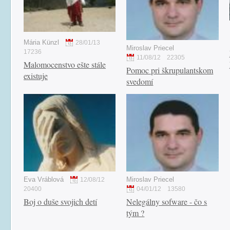
Mária Künzl
28/01/13
Miroslav Priecel
17236
11/08/12
22305
Malomocenstvo ešte stále
Pomoc pri škrupulantskom
existuje
svedomí
Eva Vráblová
Miroslav Priecel
12/08/12
20400
04/01/12
13580
Boj o duše svojich detí
Nelegálny sofware - čo s
tým ?