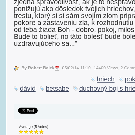
zjedná spravodlivosť, ak je to nespravo
ponižujú ako dôsledok tvojich hriechov
trestu, ktorý si si sám svojím zlom pripra
pokore a zastaveniu zla, k rozhodnutiu 
od teba žiada Boh - dobro, pokoj, milo
Bude to bolieť, no táto bolesť bude bol
uzdravujúceho sa..."
By Robert Balek
05/02/14 11:10
14400 Views,
2 Com
hriech
pok
dávid
betsabe
duchovný boj s hr
Average (5 Votes)