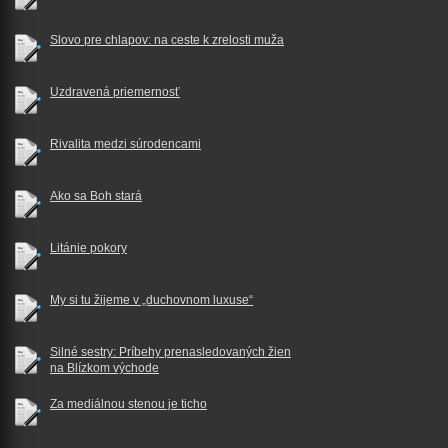
Slovo pre chlapov: na ceste k zrelosti muža
Uzdravená priemernosť
Rivalita medzi súrodencami
Ako sa Boh stará
Litánie pokory
My si tu žijeme v „duchovnom luxuse“
Silné sestry: Príbehy prenasledovaných žien
na Blízkom východe
Za mediálnou stenou je ticho