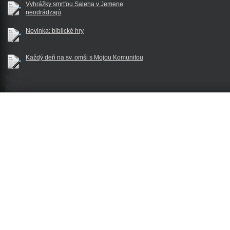
Vyhrážky smrťou Saleha v Jemene
neodrádzajú
Novinka: biblické hry
Každý deň na sv. omši s Mojou Komunitou
$reklama
$footer