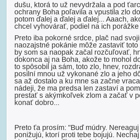
dušu, ktorá to už nevydržala a pod ťa
ochrany Boha poľavila a vpustila zlo d
potom ďalej a ďalej a ďalej... Aaach, 
chcel vyhovárať, podiel na ich porážke
Preto iba pokorné srdce, plač nad svoj
naozajstné pokánie môže zastaviť toto š
by som sa naopak začal rozčuľovať, h
dokonca aj na Boha, akože to mohol dov
to spôsobil ja sám, toto zlo, hnev, roz
posilní mnou už vykonané zlo a jeho d
sa až dostalo a ku mne sa začne vracať
nádeji, že ma predsa len zastaví a po
prestať s akýmkoľvek zlom a začať v po
konať dobro...
Preto ťa prosím: "Buď múdry. Nereaguj n
ponižujú, ktorí proti tebe bojujú. Nechaj