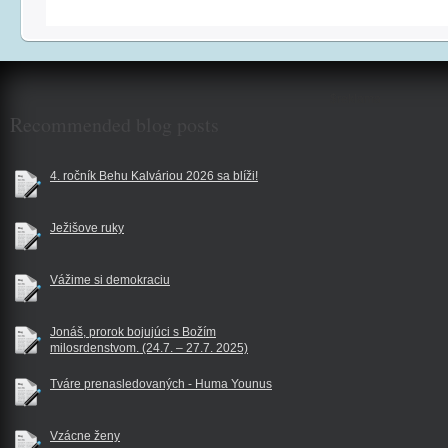
$reklama
Recommended blog posts
4. ročník Behu Kalváriou 2026 sa blíži!
Ježišove ruky
Vážime si demokraciu
Jonáš, prorok bojujúci s Božím
milosrdenstvom. (24.7. – 27.7. 2025)
Tváre prenasledovaných - Huma Younus
Vzácne ženy