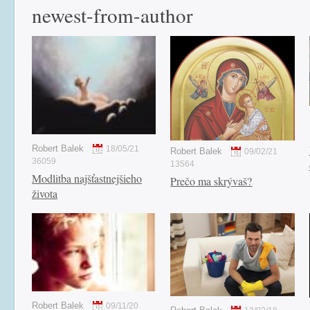
newest-from-author
Robert Balek
18/05/21
Robert Balek
09/02/21
36059
13564
Modlitba najšťastnejšieho
Prečo ma skrývaš?
života
Robert Balek
09/11/20