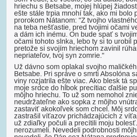
hriechu s Betsabe, mojej hlúpej žiadostiv
ešte stále trpia mnohí tak, ako mi bol
prorokom Nátanom: "Z tvojho vlastné
na teba nešťastie, pred tvojimi očami
a dám ich inému. On bude spať s tvoji
očami tohoto slnka, lebo ty si to urobil 
pretože si svojím hriechom zavinil rúh
nepriateľov, tvoj syn zomrie."
Už dávno som oplakal svojho maličké
Betsabe. Pri správe o smrti Absolóna s
viny rozjatrila ešte viac. Ako blesk tá 
moje srdce do hĺbok precítiac ďalšie p
môjho hriechu. To už som nemohol znie
neudržateľne ako sopka z môjho vnútra
zastaviť akokoľvek som chcel. Môj srdc
zastrašil víťazov prichádzajúcich z ví
už zdiaľky počuli a precítili moju bolesť.
nerozumeli. Nevedeli podrobnosti môjh