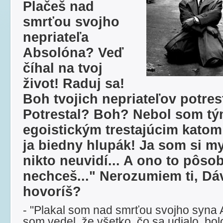
Plačeš nad
smrťou svojho
nepriateľa
Absolóna? Veď
číhal na tvoj
život! Raduj sa!
Boh tvojich nepriateľov potres
Potrestal? Boh? Nebol som t
egoistickým trestajúcim katom
ja biedny hlupák! Ja som si mys
nikto neuvidí... A ono to pôsob
nechceš..." Nerozumiem ti, Dáv
hovoríš?
- "Plakal som nad smrťou svojho syna 
som vedel, že všetko, čo sa udialo, b