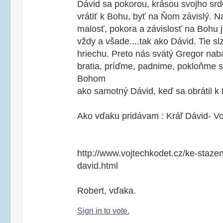
Dávid sa pokorou, krásou svojho srd
vrátiť k Bohu, byť na Ňom závislý. 
malosť, pokora a závislosť na Bohu j
vždy a všade....tak ako Dávid. Tie s
hriechu. Preto nás svätý Gregor nab
bratia, príďme, padnime, pokloňme 
Bohom
ako samotný Dávid, keď sa obrátil k
Ako vďaku pridávam : Kráľ Dávid- Vo
http://www.vojtechkodet.cz/ke-stazen
david.html
Robert, vďaka.
Sign in to vote.