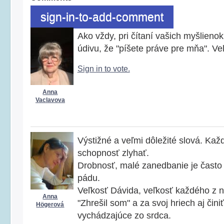
sign-in-to-add-comment
Ako vždy, pri čítaní vašich myšlieno
údivu, že "píšete práve pre mňa". Ve
Sign in to vote.
Anna
Vaclavova
Výstižné a veľmi dôležité slová. Kaž
schopnosť zlyhať.
Drobnosť, malé zanedbanie je často
pádu.
Veľkosť Dávida, veľkosť každého z ná
Anna
"Zhrešil som" a za svoj hriech aj čini
Högerová
vychádzajúce zo srdca.