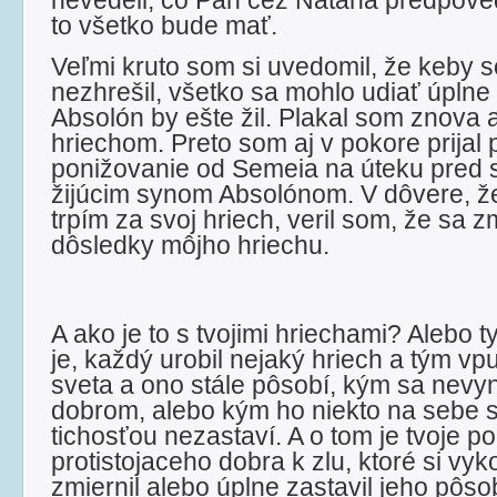
nevedeli, čo Pán cez Nátana predpove
to všetko bude mať.
Veľmi kruto som si uvedomil, že keby 
nezhrešil, všetko sa mohlo udiať úplne
Absolón by ešte žil. Plakal som znova
hriechom. Preto som aj v pokore prijal 
ponižovanie od Semeia na úteku pred s
žijúcim synom Absolónom. V dôvere, že
trpím za svoj hriech, veril som, že sa z
dôsledky môjho hriechu.
A ako je to s tvojimi hriechami? Alebo ty
je, každý urobil nejaký hriech a tým vpus
sveta a ono stále pôsobí, kým sa nevyni
dobrom, alebo kým ho niekto na sebe 
tichosťou nezastaví. A o tom je tvoje p
protistojaceho dobra k zlu, ktoré si vyko
zmiernil alebo úplne zastavil jeho pôso