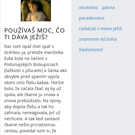
otcovstvo
(1)
panna
(1)
poradenstvo
(1)
rozkázať v mene ježiš
(1)
POUŽÍVAŠ MOC, ČO
TI DÁVA JEŽIŠ?
znamenie od boha
(1)
Raz som opäť išiel spať s
žiadostivosť
(1)
dcérkou ja, pretože manželka
Evka bola na liečení v
Podunajských Biskupiciach
(ťažkosti s pľúcami) a Sárka ako
obvykle pred spaním vypila
skoro celú fľašu kakaa. Horšie
bolo, že začala čkať. Aj by už
spala, ale čkanie ju znova a
znova prebúdzalo. Na výzvy,
aby dopila fľašu a tak ho
zahnala, nereagovala, piť už
nechcela. A tak keď zastaviť
čkanie nešlo prirodzenou
cestou, povedal som si, že