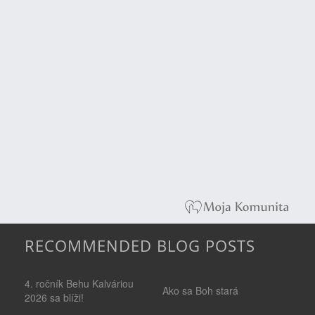
RECOMMENDED BLOG POSTS
4. ročník Behu Kalváriou
Ako sa Boh stará
2026 sa blíži!