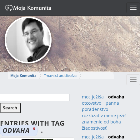
Tog
nav
Moja Komunita
Trnavská arcidiecéza
Tog
Dekanát Piešťany
Farnosť sv. Cyrila a Metoda Piešťany
nav
STEFAN PATRIK
moc ježiša
odvaha
otcovstvo
panna
Napísať správu
poradenstvo
rozkázať v mene ježiš
ENTRIES WITH TAG
znamenie od boha
žiadostivosť
ODVAHA
.
moc ježiša
(1)
odvaha
(1)