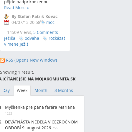
pôjde nadprirodzenou.
Read More
»
By Stefan Patrik Kovac
04/07/13 20:58
moc
14509 Views,
5 Comments
ježiša
odvaha
rozkázať
v mene ježiš
RSS
(Opens New Window)
Showing 1 result.
AJČÍTANEJŠIE NA MOJAKOMUNITA.SK
1 Day
Week
Month
3 Months
Myšlienka pre pána farára Mariána
1233
DEVÄTNÁSTA NEDEĽA V CEZROČNOM
OBDOBÍ 9. august 2026
756