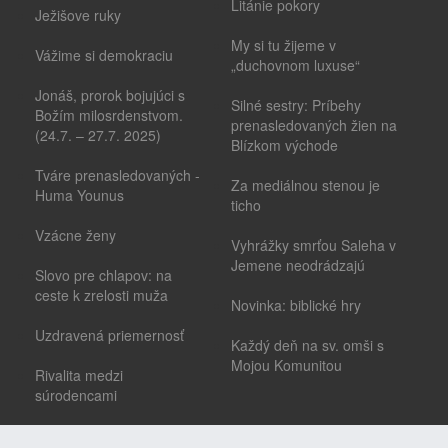
Litánie pokory
Ježišove ruky
My si tu žijeme v
Vážime si demokraciu
„duchovnom luxuse“
Jonáš, prorok bojujúci s
Silné sestry: Príbehy
Božím milosrdenstvom.
prenasledovaných žien na
(24.7. – 27.7. 2025)
Blízkom východe
Tváre prenasledovaných -
Za mediálnou stenou je
Huma Younus
ticho
Vzácne ženy
Vyhrážky smrťou Saleha v
Jemene neodrádzajú
Slovo pre chlapov: na
ceste k zrelosti muža
Novinka: biblické hry
Uzdravená priemernosť
Každý deň na sv. omši s
Mojou Komunitou
Rivalita medzi
súrodencami