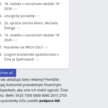
18. nedeľa v cezročnom období "A"
2026
665
Liturgický poriadok
615
20. výročie úmrtia Mons. Michala
Štanga
572
19. nedeľa v cezročnom období "A"
2026
358
Pozvánka na VRCH OSLY
348
Lingine kresťanské spoločenstvo v
Číne je špehované
163
show-all
 vás obťažujú tieto reklamy? Pomôžte
jej Komunite pravidelným finančným
íspevkom, aby sme ich mohli vypnúť. Číslo
tu: IBAN: SK20 7500 0000 0040 2015 2755
o poznámky účtu uvedťe
podpora MK
.