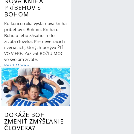
NOVÁ KNIHA
PRÍBEHOV S
BOHOM
Ku koncu roka vyšla nová kniha
príbehov s Bohom. Kniha o
Bohu a jeho zásahoch do
života človeka. Pre neveriacich
i veriacich, ktorých pozýva ŽIŤ
VO VIERE. Zažívať BOŽIU MOC
vo svojom živote.
Read More
»
By Stefan Patrik Kovac
03/01/15 12:27
1 Comment
DOKÁŽE BOH
ZMENIŤ ZMÝŠĽANIE
ČLOVEKA?