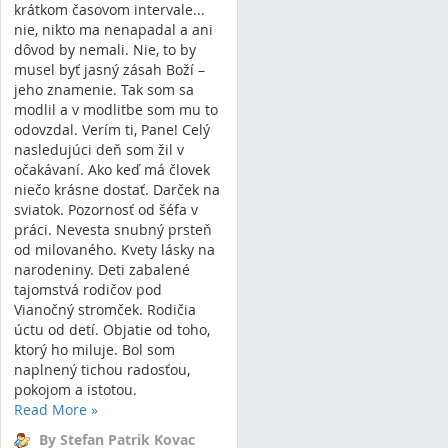
krátkom časovom intervale...
nie, nikto ma nenapadal a ani
dôvod by nemali. Nie, to by
musel byť jasný zásah Boží –
jeho znamenie. Tak som sa
modlil a v modlitbe som mu to
odovzdal. Verím ti, Pane! Celý
nasledujúci deň som žil v
očakávaní. Ako keď má človek
niečo krásne dostať. Darček na
sviatok. Pozornosť od šéfa v
práci. Nevesta snubný prsteň
od milovaného. Kvety lásky na
narodeniny. Deti zabalené
tajomstvá rodičov pod
Vianočný stromček. Rodičia
úctu od detí. Objatie od toho,
ktorý ho miluje. Bol som
naplnený tichou radosťou,
pokojom a istotou.
Read More
»
By Stefan Patrik Kovac