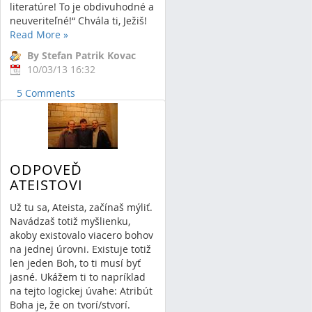
literatúre! To je obdivuhodné a
neuveriteľné!“ Chvála ti, Ježiš!
Read More
»
By Stefan Patrik Kovac
10/03/13 16:32
5 Comments
ODPOVEĎ
ATEISTOVI
Už tu sa, Ateista, začínaš mýliť.
Navádzaš totiž myšlienku,
akoby existovalo viacero bohov
na jednej úrovni. Existuje totiž
len jeden Boh, to ti musí byť
jasné. Ukážem ti to napríklad
na tejto logickej úvahe: Atribút
Boha je, že on tvorí/stvorí.