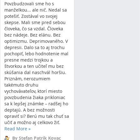
Povzbudzovali sme ho s
manželkou... ale nič. Nedal sa
potešiť. Zostával vo svojej
skepse. Mali sme pred sebou
človeka, čo sa vzdal. Človeka
bez nádeje. Bez elánu. Bez
optimizmu. Deprimovaného. V
depresii. Dalo sa to aj trochu
pochopiť, lebo hodnotenie mal
presne medzi trojkou a
štvorkou a ten učiteľ mu bez
skúšania dal naschvál horšiu.
Priznám, nerozumiem
takémuto druhu
vychovávateľov, ktorí miesto
povzbudenia žiaka prikloniac
sa k lepšej známke – radšej ho
deptajú. A bez možnosti
opraviť si? Berú mu tak chuť sa
učiť a možno aj celkovo žiť.
Read More
»
By Stefan Patrik Kovac