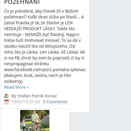
POŽEHNANÍ
Čo je potrebné, aby človek žil v Božom
požehnaní? Koľkí dnes túžia po šťastí... A
zatiaľ Pravda je tá, že šťastie je LEN
VEDĽAJŠÍ PRODUKT LÁSKY. Takže kto
nemiluje - NEMôŽE byť šťastný. Najprv
treba ľudí motivovať milovať. To sa dá v
skutku naučiť iba od Milujúceho. Od
toho, kto je Láska. Len Láska. Až Láska: Ak
si na FB, chcel by som ťa poprosiť, či by si
nespropagoval stránku
www.facebook.com/jezis.pomaha.spkovac
(ďakujem, brat, sestra, nech je Pán
oslávený).
Read More
»
By Stefan Patrik Kovac
15/01/13 21:33
5 Comments