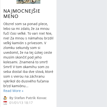
NAJMOCNEJŠIE
MENO
Obzrel som sa ponad plece,
lebo sa mi zdalo, že za mnou
fučí čosi veľké. To vari nie! Nie,
nie! Za mnou s námahou brzdil
veľký kamión s prívesom. V
zlomku sekundy som si
uvedomil, že na tej úzkej ceste
musím skončiť pod jeho
kolesami. Znamená to smrť!
Smrť! V tom okamihu som zo
seba dostal iba dve slová, ktoré
som s vierou na záchranu
vykríkol do dusivého fučania
bŕzd kamiónu...
Read More
»
By Stefan Patrik Kovac
01/01/13 18:17