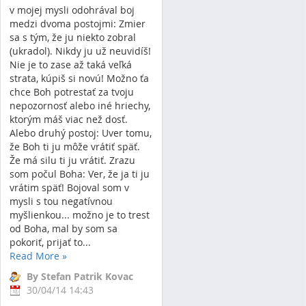
v mojej mysli odohrával boj
medzi dvoma postojmi: Zmier
sa s tým, že ju niekto zobral
(ukradol). Nikdy ju už neuvidíš!
Nie je to zase až taká veľká
strata, kúpiš si novú! Možno ťa
chce Boh potrestať za tvoju
nepozornosť alebo iné hriechy,
ktorým máš viac než dosť.
Alebo druhý postoj: Uver tomu,
že Boh ti ju môže vrátiť späť.
Že má silu ti ju vrátiť. Zrazu
som počul Boha: Ver, že ja ti ju
vrátim späť! Bojoval som v
mysli s tou negatívnou
myšlienkou... možno je to trest
od Boha, mal by som sa
pokoriť, prijať to...
Read More
»
By Stefan Patrik Kovac
30/04/14 14:43