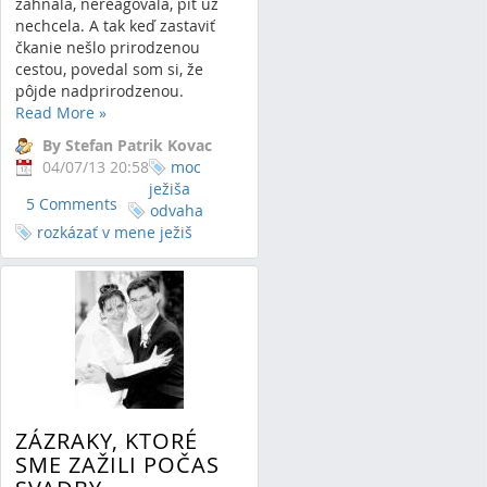
zahnala, nereagovala, piť už
nechcela. A tak keď zastaviť
čkanie nešlo prirodzenou
cestou, povedal som si, že
pôjde nadprirodzenou.
Read More
»
By Stefan Patrik Kovac
04/07/13 20:58
moc
ježiša
5 Comments
odvaha
rozkázať v mene ježiš
ZÁZRAKY, KTORÉ
SME ZAŽILI POČAS