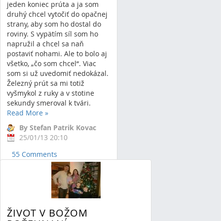
jeden koniec prúta a ja som
druhý chcel vytočiť do opačnej
strany, aby som ho dostal do
roviny. S vypätím síl som ho
napružil a chcel sa naň
postaviť nohami. Ale to bolo aj
všetko, „čo som chcel“. Viac
som si už uvedomiť nedokázal.
Železný prút sa mi totiž
vyšmykol z ruky a v stotine
sekundy smeroval k tvári.
Read More
»
By Stefan Patrik Kovac
25/01/13 20:10
55 Comments
ŽIVOT V BOŽOM