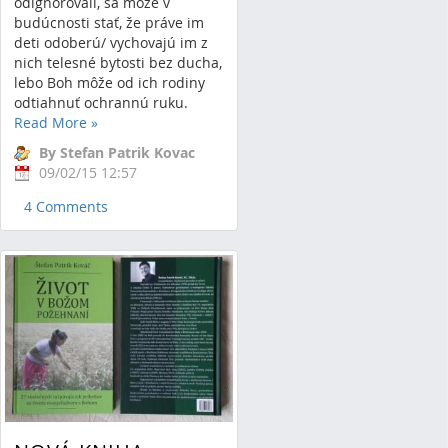
odignorovali, sa môže v
budúcnosti stať, že práve im
deti odoberú/ vychovajú im z
nich telesné bytosti bez ducha,
lebo Boh môže od ich rodiny
odtiahnuť ochrannú ruku.
Read More
»
By Stefan Patrik Kovac
09/02/15 12:57
4 Comments