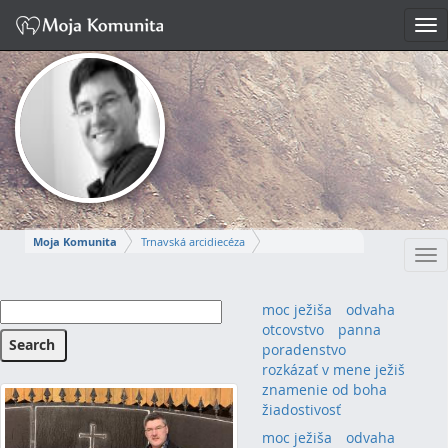
Tog
nav
Moja Komunita
Trnavská arcidiecéza
Tog
Dekanát Piešťany
Farnosť sv. Cyrila a Metoda Piešťany
nav
STEFAN PATRIK
moc ježiša
odvaha
otcovstvo
panna
Napísať správu
poradenstvo
rozkázať v mene ježiš
znamenie od boha
žiadostivosť
moc ježiša
(1)
odvaha
(1)