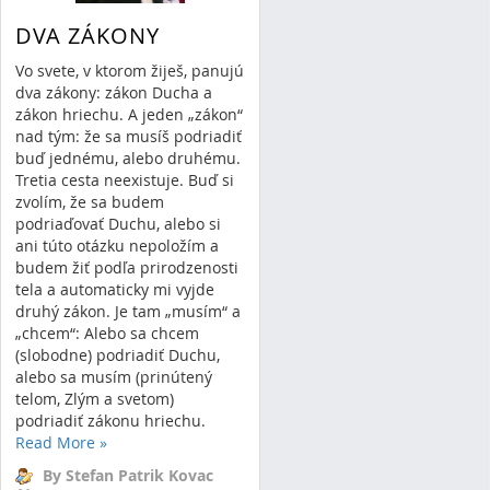
DVA ZÁKONY
Vo svete, v ktorom žiješ, panujú
dva zákony: zákon Ducha a
zákon hriechu. A jeden „zákon“
nad tým: že sa musíš podriadiť
buď jednému, alebo druhému.
Tretia cesta neexistuje. Buď si
zvolím, že sa budem
podriaďovať Duchu, alebo si
ani túto otázku nepoložím a
budem žiť podľa prirodzenosti
tela a automaticky mi vyjde
druhý zákon. Je tam „musím“ a
„chcem“: Alebo sa chcem
(slobodne) podriadiť Duchu,
alebo sa musím (prinútený
telom, Zlým a svetom)
podriadiť zákonu hriechu.
Read More
»
By Stefan Patrik Kovac