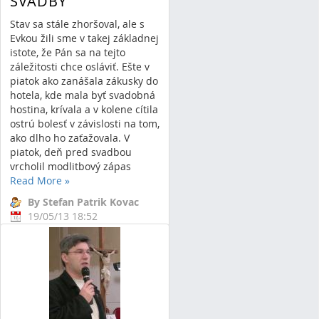
SVADBY
Stav sa stále zhoršoval, ale s
Evkou žili sme v takej základnej
istote, že Pán sa na tejto
záležitosti chce osláviť. Ešte v
piatok ako zanášala zákusky do
hotela, kde mala byť svadobná
hostina, krívala a v kolene cítila
ostrú bolesť v závislosti na tom,
ako dlho ho zaťažovala. V
piatok, deň pred svadbou
vrcholil modlitbový zápas
Read More
»
By Stefan Patrik Kovac
19/05/13 18:52
11 Comments