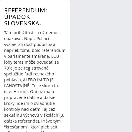
02/08/15 20:15
znamenie
REFERENDUM:
od boha
4 Comments
ÚPADOK
SLOVENSKA.
Táto príležitosť sa už nemusí
opakovať. Napr. Poliaci
vyzbierali dosť podpisov a
napriek tomu bolo referendum
v parlamente zmarené. LGBT
loby teraz môže povedať, že
79% je za registrované
spolužitie ľudí rovnakého
pohlavia, ALEBO IM TO JE
ĽAHOSTAJNÉ. To je skoro to
isté. Hrozné. Oni už majú
pripravené ďalšie a ďalšie
kroky: ide im o ovládnutie
kontroly nad deťmi: aj cez
sexuálnu výchovu v školách (3.
otázka referenda). Práve tým
"kresťanom", ktorí plebiscit