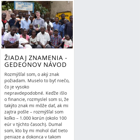
1 Comment
otcovstvo
poradenstvo
ŽIADAJ ZNAMENIA -
GEDEONOV NÁVOD
Rozmýšľal som, o aký znak
požiadam. Muselo to byť niečo,
čo je vysoko
nepravdepodobné. Keďže išlo
o financie, rozmyslel som si, že
takýto znak mi môže dať, ak mi
zajtra pošle – rozmýšľal som
koľko – 1.000 korún (okolo 100
eúr v týchto časoch). Dumal
som, kto by mi mohol dať tieto
peniaze a dokonca v takom