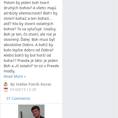
Potom by jeden boh tvoril
druhých bohov? A všetci majú
atribúty všemocnosti? Boh1 by
stvoril boha2 a ten boha3...
atď? Kto by stvoril ostatných
bohov? To sa vylučuje. Uvažuj.
Boh je ten, čo stvorí, ale nie je
stvorený. Ďalej: Boh musí byť
absolútne Dobro. A boh2 by
bolo lepšie dobro od Dobra?
Alebo boh5 by bol horší od
boha1? Pravda je táto: je jeden
Boh a „tí ostatní“ to sú v Pravde
modly.
Read More
»
By Stefan Patrik Kovac
01/03/13 12:20
57 Comments