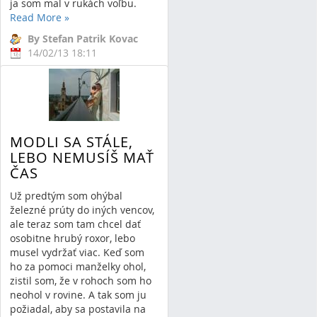
ja som mal v rukách voľbu.
Read More
»
By Stefan Patrik Kovac
14/02/13 18:11
24 Comments
MODLI SA STÁLE,
LEBO NEMUSÍŠ MAŤ
ČAS
Už predtým som ohýbal
železné prúty do iných vencov,
ale teraz som tam chcel dať
osobitne hrubý roxor, lebo
musel vydržať viac. Keď som
ho za pomoci manželky ohol,
zistil som, že v rohoch som ho
neohol v rovine. A tak som ju
požiadal, aby sa postavila na