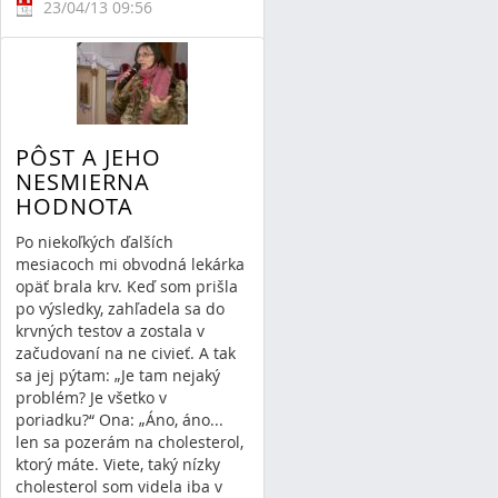
23/04/13 09:56
6 Comments
PÔST A JEHO
NESMIERNA
HODNOTA
Po niekoľkých ďalších
mesiacoch mi obvodná lekárka
opäť brala krv. Keď som prišla
po výsledky, zahľadela sa do
krvných testov a zostala v
začudovaní na ne civieť. A tak
sa jej pýtam: „Je tam nejaký
problém? Je všetko v
poriadku?“ Ona: „Áno, áno...
len sa pozerám na cholesterol,
ktorý máte. Viete, taký nízky
cholesterol som videla iba v