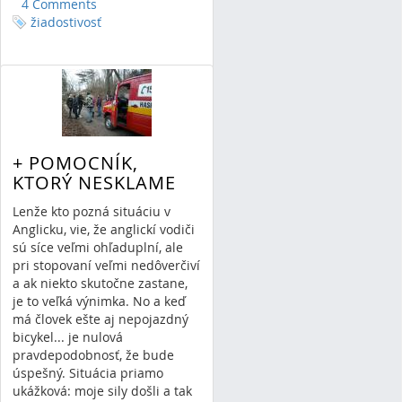
4 Comments
žiadostivosť
+ POMOCNÍK,
KTORÝ NESKLAME
Lenže kto pozná situáciu v
Anglicku, vie, že anglickí vodiči
sú síce veľmi ohľaduplní, ale
pri stopovaní veľmi nedôverčiví
a ak niekto skutočne zastane,
je to veľká výnimka. No a keď
má človek ešte aj nepojazdný
bicykel... je nulová
pravdepodobnosť, že bude
úspešný. Situácia priamo
ukážková: moje sily došli a tak