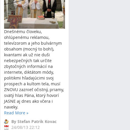
Dnešnému človeku,
ohlúpenému reklamou,
televízorom a jeho bulvárnym
obsahom (mocný to boh!),
kvantami ak už nie duši
nebezpečných tak určite
zbytočných informácií na
internete, diktátom módy,
politikmi hľadajúcimi svoj
prospech a kultom tela, musí
ZNOVU zaznieť očistný, priamy,
svätý hlas Pána, ktorý hovorí
JASNE aj dnes ako včera i
naveky.
Read More
»
By Stefan Patrik Kovac
24/08/13 22:12