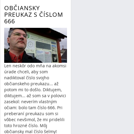
16/09/14 12:56
OBČIANSKY
7 Comments
PREUKAZ S ČÍSLOM
666
Len neskôr odo mňa na akomsi
úrade chceli, aby som
nadiktoval číslo svojho
občianskeho preukazu... až
potom mi to došlo. Diktujem,
diktujem... až som sa v polovici
zasekol: neverím vlastným
očiam: bolo tam číslo 666. Pri
preberaní preukazu som si
vôbec nevšimol, že mi pridelili
toto hrozné číslo. Môj
občiansky mal číslo šelmy!