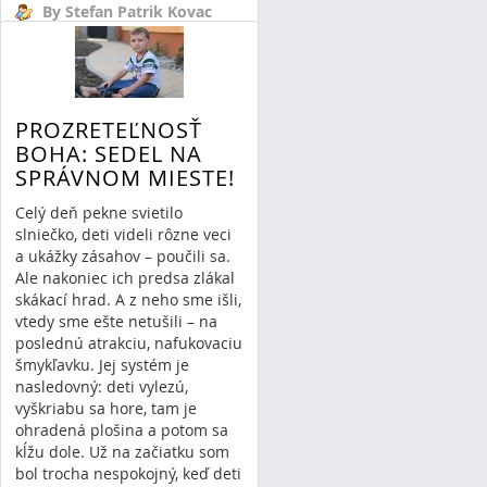
By Stefan Patrik Kovac
24/11/13 15:58
37 Comments
PROZRETEĽNOSŤ
BOHA: SEDEL NA
SPRÁVNOM MIESTE!
Celý deň pekne svietilo
slniečko, deti videli rôzne veci
a ukážky zásahov – poučili sa.
Ale nakoniec ich predsa zlákal
skákací hrad. A z neho sme išli,
vtedy sme ešte netušili – na
poslednú atrakciu, nafukovaciu
šmykľavku. Jej systém je
nasledovný: deti vylezú,
vyškriabu sa hore, tam je
ohradená plošina a potom sa
kĺžu dole. Už na začiatku som
bol trocha nespokojný, keď deti