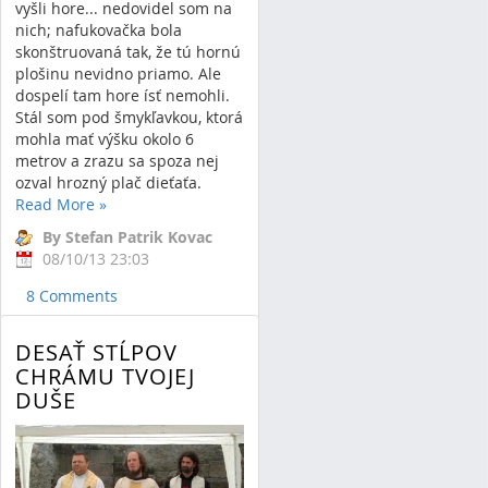
vyšli hore... nedovidel som na
nich; nafukovačka bola
skonštruovaná tak, že tú hornú
plošinu nevidno priamo. Ale
dospelí tam hore ísť nemohli.
Stál som pod šmykľavkou, ktorá
mohla mať výšku okolo 6
metrov a zrazu sa spoza nej
ozval hrozný plač dieťaťa.
Read More
»
By Stefan Patrik Kovac
08/10/13 23:03
8 Comments
DESAŤ STĹPOV
CHRÁMU TVOJEJ
DUŠE