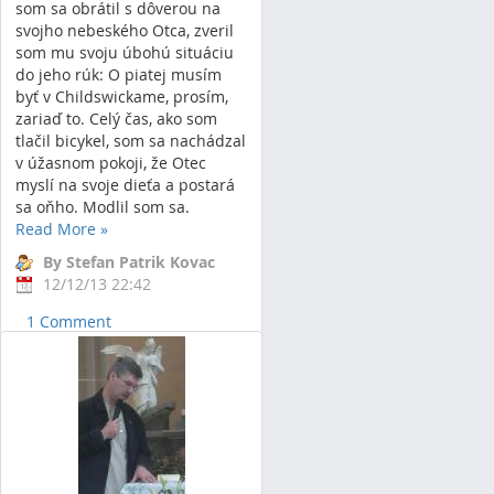
som sa obrátil s dôverou na
svojho nebeského Otca, zveril
som mu svoju úbohú situáciu
do jeho rúk: O piatej musím
byť v Childswickame, prosím,
zariaď to. Celý čas, ako som
tlačil bicykel, som sa nachádzal
v úžasnom pokoji, že Otec
myslí na svoje dieťa a postará
sa oňho. Modlil som sa.
Read More
»
By Stefan Patrik Kovac
12/12/13 22:42
1 Comment