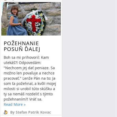
30/11/14 16:49
2 Comments
POŽEHNANIE
POSUŇ ĎALEJ
Boh sa mi prihovoril: Kam
utekáš?! Odpovedám:
"Nechcem jej dať peniaze. Sa
možno len povaľuje a nechce
pracovať." Lenže Pán na to: Ja
som ťa požehnal, a kvôli mojej
milosti si urobil túto skúšku a
ty sa nemáš rozdeliť s týmto
požehnaním?! Vráť sa.
Read More
»
By Stefan Patrik Kovac