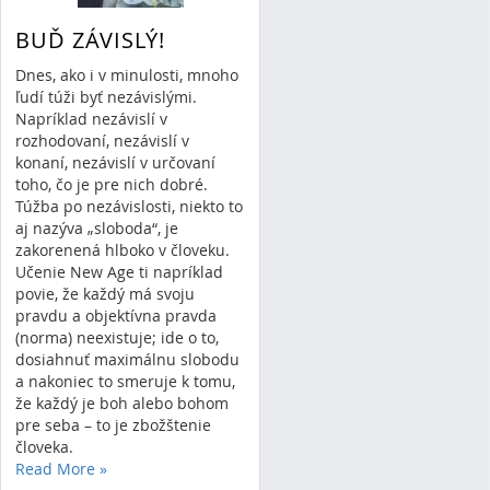
BUĎ ZÁVISLÝ!
Dnes, ako i v minulosti, mnoho
ľudí túži byť nezávislými.
Napríklad nezávislí v
rozhodovaní, nezávislí v
konaní, nezávislí v určovaní
toho, čo je pre nich dobré.
Túžba po nezávislosti, niekto to
aj nazýva „sloboda“, je
zakorenená hlboko v človeku.
Učenie New Age ti napríklad
povie, že každý má svoju
pravdu a objektívna pravda
(norma) neexistuje; ide o to,
dosiahnuť maximálnu slobodu
a nakoniec to smeruje k tomu,
že každý je boh alebo bohom
pre seba – to je zbožštenie
človeka.
Read More
»