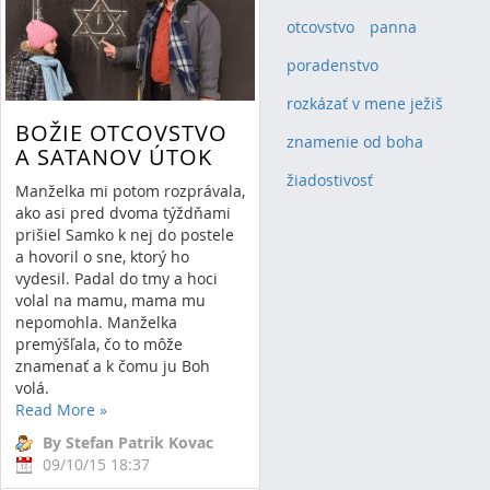
otcovstvo
(1)
panna
(1)
poradenstvo
(1)
rozkázať v mene ježiš
(1)
BOŽIE OTCOVSTVO
znamenie od boha
(1)
A SATANOV ÚTOK
žiadostivosť
(1)
Manželka mi potom rozprávala,
ako asi pred dvoma týždňami
prišiel Samko k nej do postele
a hovoril o sne, ktorý ho
vydesil. Padal do tmy a hoci
volal na mamu, mama mu
nepomohla. Manželka
premýšľala, čo to môže
znamenať a k čomu ju Boh
volá.
Read More
»
By Stefan Patrik Kovac
09/10/15 18:37