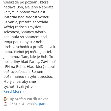
všelikade po poznaní, ktoré
nedáva Boh, ale jeho Nepriateľ.
Za tým je potom závislosť.
Zvíťazila nad žiadostivosťou
užívania, pretože sa vzdala
každej radosti zmyslov.
Telesnosť, Satanov nástroj,
odsunula so Satanom pod
svoju pätu, aby si z neho
urobila schodík a priblížila sa k
nebu. Nebo! Jej méta. Jej cieľ.
Jej domov. Tam, kde je Boh. To
bol jediný hlad Panny. Závislosť
LEN na Bohu. Hlad, ktorý nebol
pažravosťou, ale Bohom
požehnanou nevyhnutnosťou,
ktorý chce, aby sme
vychutnávali jeho.
Read More
»
By Stefan Patrik Kovac
15/01/14 12:33
panna