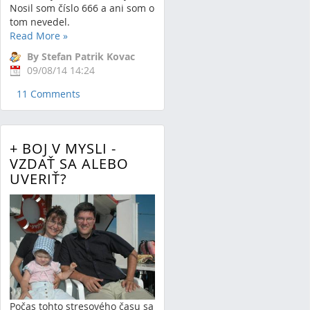
Nosil som číslo 666 a ani som o
tom nevedel.
Read More
»
By Stefan Patrik Kovac
09/08/14 14:24
11 Comments
+ BOJ V MYSLI -
VZDAŤ SA ALEBO
UVERIŤ?
Počas tohto stresového času sa