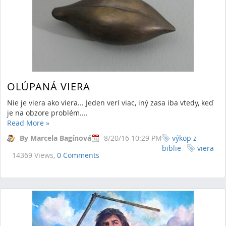
OLÚPANÁ VIERA
Nie je viera ako viera... Jeden verí viac, iný zasa iba vtedy, keď
je na obzore problém....
Read More
»
By Marcela Bagínová
8/20/16 10:29 PM
výkop z
biblie
viera
14369 Views,
0 Comments