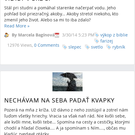
Stál pri studni a pomáhal starenke načerpať vodu. Jeho
pohľad bol priezračný, akoby... Akoby stretol niekoho, kto
zmenil jeho život. Alebo sa mi to iba zdalo?
Read More
»
By Marcela Bagínová
3/30/14 5:23 PM
výkop z biblie
farizej
12976 Views,
0 Comments
slepec
svetlo
rybník
NECHÁVAM NA SEBA PADAŤ KVAPKY
Pozerá na mňa z kríža. Už dávno z neho zostúpil a zotrel nám
ľuďom všetky hriechy. Vracia sa však naň rád. Nie kvôli sebe,
ale kvôli mne, kvôli tebe... Spomína na cesty a cestičky, ktorými
chodil a hľadal človeka.... A ja spomínam s Ním...., občas mu
kladúc zvedavé otázky.