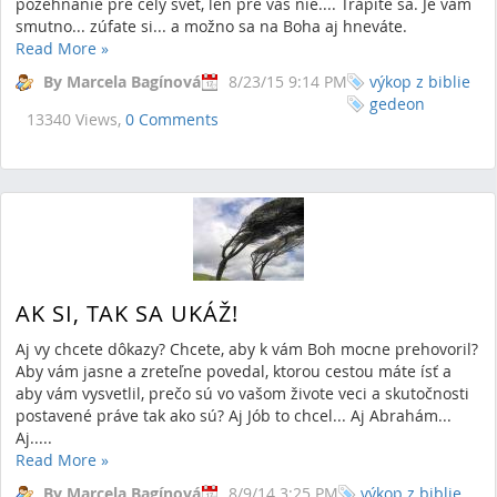
požehnanie pre celý svet, len pre vás nie.... Trápite sa. Je vám
smutno... zúfate si... a možno sa na Boha aj hneváte.
Read More
»
By Marcela Bagínová
8/23/15 9:14 PM
výkop z biblie
gedeon
13340 Views,
0 Comments
AK SI, TAK SA UKÁŽ!
Aj vy chcete dôkazy? Chcete, aby k vám Boh mocne prehovoril?
Aby vám jasne a zreteľne povedal, ktorou cestou máte ísť a
aby vám vysvetlil, prečo sú vo vašom živote veci a skutočnosti
postavené práve tak ako sú? Aj Jób to chcel... Aj Abrahám...
Aj.....
Read More
»
By Marcela Bagínová
8/9/14 3:25 PM
výkop z biblie