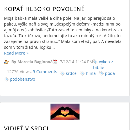
KOPAŤ HLBOKO POVOLENÉ
Moja babka mala veľké a dlhé pole. Na jar, opierajúc sa o
palicu, vyšla naň a svojim „dospelým deťom“ (medzi nimi bol
aj môj otec) zahlásila: „Tuto zasadíte zemiaky a na konci zasa
fazuľu. Tú kríčkovú, nedomotajte to ako minulý rok. A žito, to
zasejeme na pravú stranu...“ Mala som vtedy päť. A nevidela
som v tom žiadnu logiku...
Read More
»
By Marcela Bagínová
7/12/14 11:24 PM
výkop z
biblie
12776 Views,
5 Comments
srdce
hlina
pôda
podobenstvo
VIDIEŤ V SRDCI