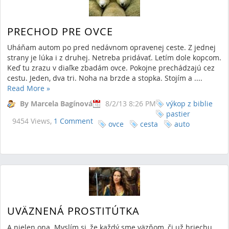
PRECHOD PRE OVCE
Uháňam autom po pred nedávnom opravenej ceste. Z jednej
strany je lúka i z druhej. Netreba pridávať. Letím dole kopcom.
Keď tu zrazu v diaľke zbadám ovce. Pokojne prechádzajú cez
cestu. Jeden, dva tri. Noha na brzde a stopka. Stojím a ....
Read More
»
By Marcela Bagínová
8/2/13 8:26 PM
výkop z biblie
pastier
9454 Views,
1 Comment
ovce
cesta
auto
UVÄZNENÁ PROSTITÚTKA
A nielen ona. Myslím si, že každý sme väzňom, či už hriechu,