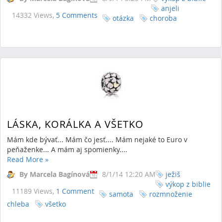
anjeli
14332 Views,
5 Comments
otázka
choroba
LÁSKA, KORÁLKA A VŠETKO
Mám kde bývať... Mám čo jesť.... Mám nejaké to Euro v
peňaženke... A mám aj spomienky....
Read More
»
By Marcela Bagínová
8/1/14 12:20 AM
ježiš
výkop z biblie
11189 Views,
1 Comment
samota
rozmnoženie
chleba
všetko