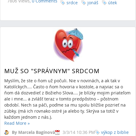
7806 Views,
0 Comments
srdce
jonáš
útek
MUŽ SO "SPRÁVNYM" SRDCOM
Myslím, že ste o ňom už počuli. Nie v novinách, a ak tak v
Katolíckych.... Často o ňom hovoria v kostole, a najviac sa o
ňom dá dozvedieť z Božieho Slova.... Je blízky mojim priateľom
ale i mne... a zvlášť teraz v tomto predpôstno – pôstnom
období. Nech sa páči, poďme sa mu spolu bližšie pozrieť na
zúbky. (má ich rovnako ostré ja alebo ty. Skrýva sa totiž v
každom jednom z nás.).
Read More
»
By Marcela Bagínová
3/3/14 10:36 PM
výkop z biblie