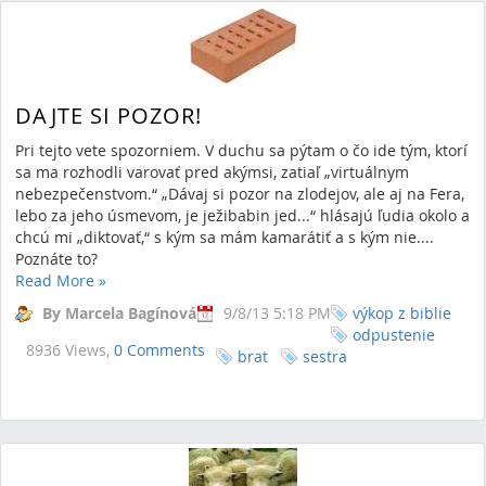
DAJTE SI POZOR!
Pri tejto vete spozorniem. V duchu sa pýtam o čo ide tým, ktorí
sa ma rozhodli varovať pred akýmsi, zatiaľ „virtuálnym
nebezpečenstvom.“ „Dávaj si pozor na zlodejov, ale aj na Fera,
lebo za jeho úsmevom, je ježibabin jed...“ hlásajú ľudia okolo a
chcú mi „diktovať,“ s kým sa mám kamarátiť a s kým nie....
Poznáte to?
Read More
»
By Marcela Bagínová
9/8/13 5:18 PM
výkop z biblie
odpustenie
8936 Views,
0 Comments
brat
sestra