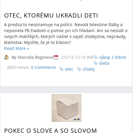
OTEC, KTORÉMU UKRADLI DETI
A predsa to neoznamuje na polícii. Nevolá televízne štáby a
neposiela FB žiadosti o pomoc pri ich hľadaní. Ani sa nesúdi o
svojich maličkých, ktorých našiel v zajatí zlodejstva, nepravdy,
klamstva. Myslíte, že je to blázon?
Read More
»
By Marcela Bagínová
2/2/14 12:18 AM
výkop z biblie
dieťa
8803 Views,
6 Comments
otec
zlodej
POKEC O SLOVE A SO SLOVOM