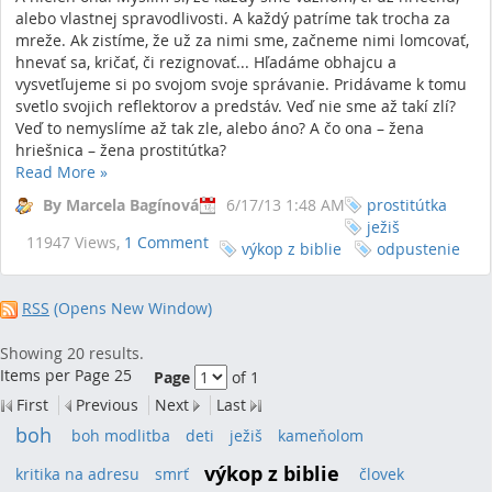
alebo vlastnej spravodlivosti. A každý patríme tak trocha za
mreže. Ak zistíme, že už za nimi sme, začneme nimi lomcovať,
hnevať sa, kričať, či rezignovať... Hľadáme obhajcu a
vysvetľujeme si po svojom svoje správanie. Pridávame k tomu
svetlo svojich reflektorov a predstáv. Veď nie sme až takí zlí?
Veď to nemyslíme až tak zle, alebo áno? A čo ona – žena
hriešnica – žena prostitútka?
Read More
»
By Marcela Bagínová
6/17/13 1:48 AM
prostitútka
ježiš
11947 Views,
1 Comment
výkop z biblie
odpustenie
RSS
(Opens New Window)
Showing 20 results.
Items per Page 25
Page
of 1
First
Previous
Next
Last
boh
(24)
boh modlitba
(7)
deti
(14)
ježiš
(9)
kameňolom
(7)
výkop z biblie
(20)
kritika na adresu
(9)
smrť
(11)
človek
(8)