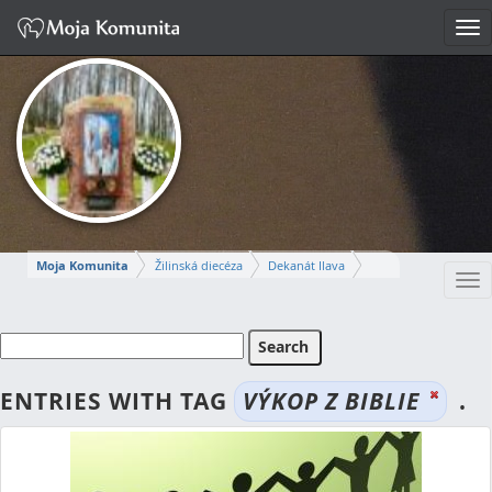
Tog
nav
Moja Komunita
Žilinská diecéza
Dekanát Ilava
Tog
Farnosť Ilava
nav
MARCELA
ENTRIES WITH TAG
VÝKOP Z BIBLIE
.
Napísať správu