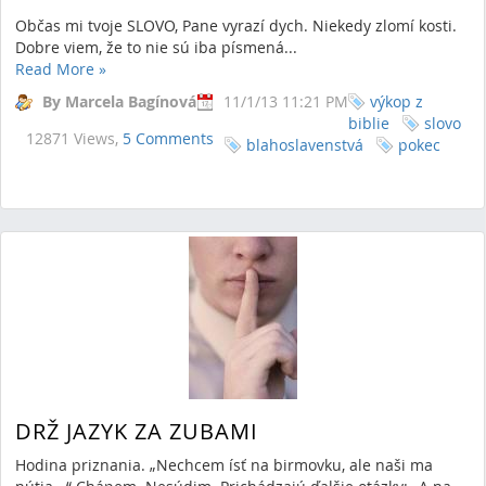
Občas mi tvoje SLOVO, Pane vyrazí dych. Niekedy zlomí kosti.
Dobre viem, že to nie sú iba písmená...
Read More
»
By Marcela Bagínová
11/1/13 11:21 PM
výkop z
biblie
slovo
12871 Views,
5 Comments
blahoslavenstvá
pokec
DRŽ JAZYK ZA ZUBAMI
Hodina priznania. „Nechcem ísť na birmovku, ale naši ma