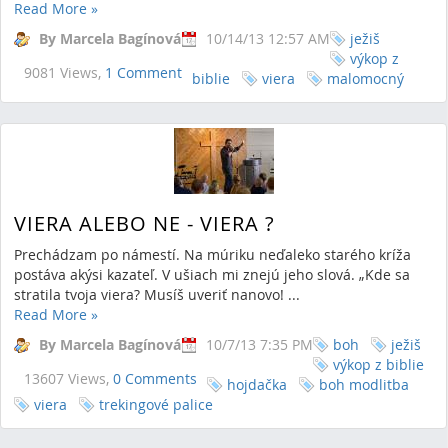
Read More
»
By Marcela Bagínová
10/14/13 12:57 AM
ježiš
výkop z
9081 Views,
1 Comment
biblie
viera
malomocný
VIERA ALEBO NE - VIERA ?
Prechádzam po námestí. Na múriku neďaleko starého kríža
postáva akýsi kazateľ. V ušiach mi znejú jeho slová. „Kde sa
stratila tvoja viera? Musíš uveriť nanovo! ...
Read More
»
By Marcela Bagínová
10/7/13 7:35 PM
boh
ježiš
výkop z biblie
13607 Views,
0 Comments
hojdačka
boh modlitba
viera
trekingové palice