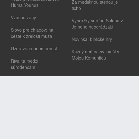
Za mediálnou stenou je
Huma Younus
ticho
Vzácne ženy
Vyhrážky smrťou Saleha v
Jemene neodrádzajú
Slovo pre chlapov: na
ceste k zrelosti muža
Novinka: biblické hry
Uzdravená priemernosť
Každý deň na sv. omši s
Mojou Komunitou
Rivalita medzi
súrodencami