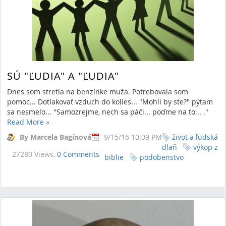
SÚ "ĽUDIA" A "ĽUDIA"
Dnes som stretla na benzínke muža. Potrebovala som
pomoc... Dotlakovať vzduch do kolies... "Mohli by ste?" pýtam
sa nesmelo... "Samozrejme, nech sa páči... poďme na to... ."
Read More
»
By Marcela Bagínová
9/15/16 10:09 PM
život a ľudská
dlaň
výkop z
27280 Views,
0 Comments
biblie
podobenstvo