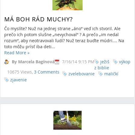
MÁ BOH RÁD MUCHY?
Čo myslíte? Nuž na jednej strane „áno“ veď ich stvoril. Ale
prečo ich potom slušne „nevychoval“ ? A prečo „im nedal
rozum“, aby neotravovali ľudí? Nuž teraz buďte múdri.... Na
toto môžu prísť iba deti...
Read More
»
By Marcela Bagínová
7/16/14 9:15 PM
ježiš
výkop
z biblie
10675 Views,
3 Comments
zvelebovanie
maličkí
zjavenie