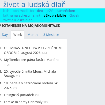
život a ľudská dlaň
(78)
boh
boh modlitba
deti
ježiš
kameňolom
kritika na adresu
smrť
výkop z biblie
človek
život a ľudská dlaň
AJČÍTANEJŠIE NA MOJAKOMUNITA.SK
1 Day
Week
Month
3 Mesiace
OSEMNÁSTA NEDEĽA V CEZROČNOM
OBDOBÍ 2. august 2026
3261
Myšlienka pre pána farára Mariána
1196
20. výročie úmrtia Mons. Michala
Štanga
528
18. nedeľa v cezročnom období "A"
2026
503
Liturgický poriadok
495
Farske oznamy Donovaly
313