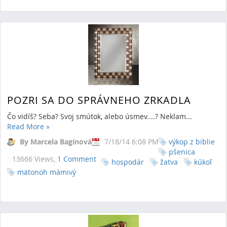
POZRI SA DO SPRÁVNEHO ZRKADLA
Čo vidíš? Seba? Svoj smútok, alebo úsmev....? Neklam...
Read More
»
By Marcela Bagínová
7/18/14 6:08 PM
výkop z biblie
pšenica
13666 Views,
1 Comment
hospodár
žatva
kúkoľ
mätonoh mámivý