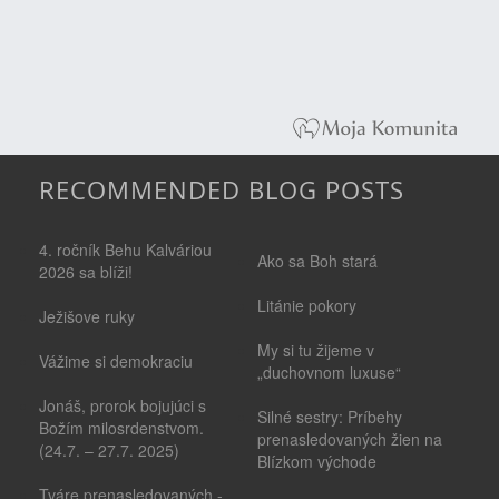
RECOMMENDED BLOG POSTS
4. ročník Behu Kalváriou
Ako sa Boh stará
2026 sa blíži!
Litánie pokory
Ježišove ruky
My si tu žijeme v
Vážime si demokraciu
„duchovnom luxuse“
Jonáš, prorok bojujúci s
Silné sestry: Príbehy
Božím milosrdenstvom.
prenasledovaných žien na
(24.7. – 27.7. 2025)
Blízkom východe
Tváre prenasledovaných -