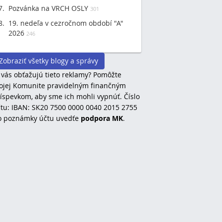
Pozvánka na VRCH OSLY
301
19. nedeľa v cezročnom období "A"
2026
246
Zobraziť všetky blogy a správy
 vás obťažujú tieto reklamy? Pomôžte
jej Komunite pravidelným finančným
íspevkom, aby sme ich mohli vypnúť. Číslo
tu: IBAN: SK20 7500 0000 0040 2015 2755
o poznámky účtu uvedťe
podpora MK
.