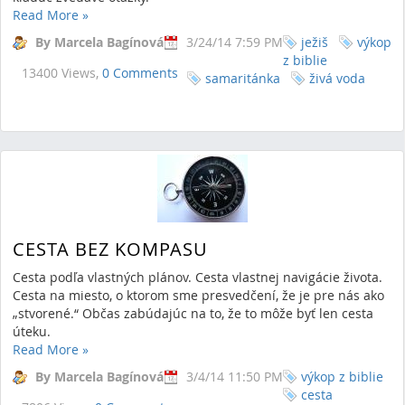
Read More
»
By Marcela Bagínová
3/24/14 7:59 PM
ježiš
výkop
z biblie
13400 Views,
0 Comments
samaritánka
živá voda
CESTA BEZ KOMPASU
Cesta podľa vlastných plánov. Cesta vlastnej navigácie života.
Cesta na miesto, o ktorom sme presvedčení, že je pre nás ako
„stvorené.“ Občas zabúdajúc na to, že to môže byť len cesta
úteku.
Read More
»
By Marcela Bagínová
3/4/14 11:50 PM
výkop z biblie
cesta