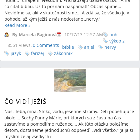
nútia...“ Chápem. Nesúdim. Prichádzajú ďalšie otázky: „A na
čo čítať bibliu. Už to poznám naspamäť!“ Občas spíme...
Nevidíme sa, akí v skutočnosti sme... A zdá sa, že všetko je v
pohode, až kým Ježiš z nás nedostane „nervy.“
Read More
»
By Marcela Bagínová
10/17/13 12:57 AM
boh
výkop z
8561 Views,
0 Comments
biblie
anjel
nervy
jazyk
farizej
zákonník
ČO VIDÍ JEŽIŠ
Nás. Teba, mňa. Slnko, vodu, jesenné stromy. Deti pobehujúce
okolo.... Sochy Panny Márie, pri ktorých sa z času na čas
zastavíme a pomodlíme ruženec.... Ak túto otázku položíme
deťom, dostaneme jednoduchú odpoveď: „Vidí všetko.“ (a ja si
myslím že aj všetkých)