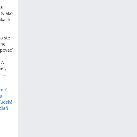
ša
 ty ako
rukách
Čo ste
ine
dpoveď.
. A
eť,
....
mrť
 a
ľudská
dlaň