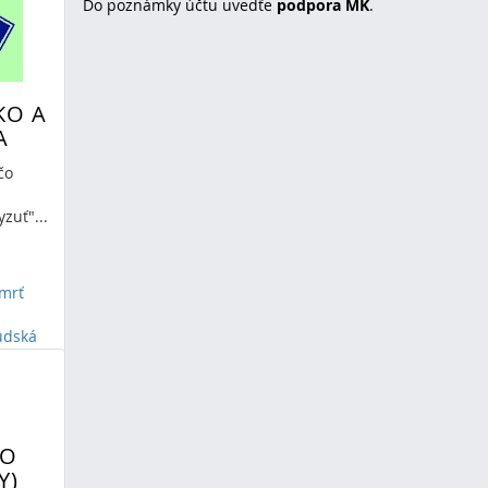
Do poznámky účtu uvedťe
podpora MK
.
KO A
A
čo
zuť"...
mrť
udská
laň
HO
Y)