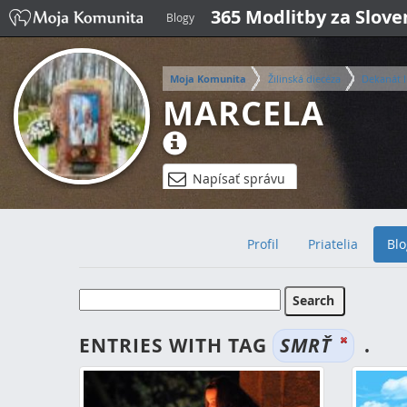
365 Modlitby za Slov
Blogy
Moja Komunita
Žilinská diecéza
Dekanát I
MARCELA
Napísať správu
Profil
Priatelia
Blo
ENTRIES WITH TAG
SMRŤ
.