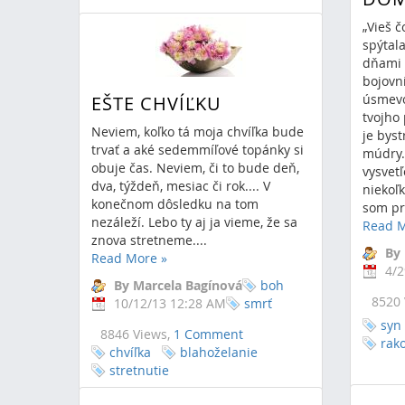
„Vieš 
spýtal
dňami 
bojovní
úsmevo
EŠTE CHVÍĽKU
tvojho 
Neviem, koľko tá moja chvíľka bude
je byst
trvať a aké sedemmíľové topánky si
múdry..
obuje čas. Neviem, či to bude deň,
vysvetľ
dva, týždeň, mesiac či rok.... V
niekoľk
konečnom dôsledku na tom
som pre
nezáleží. Lebo ty aj ja vieme, že sa
Read 
znova stretneme....
By
Read More
»
4/2
By Marcela Bagínová
boh
8520 
10/12/13 12:28 AM
smrť
syn
8846 Views,
1 Comment
rak
chvíľka
blahoželanie
stretnutie