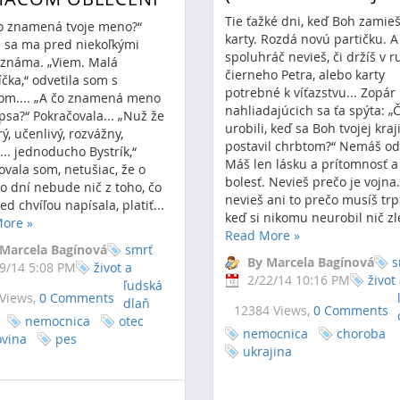
Tie ťažké dni, keď Boh zamie
čo znamená tvoje meno?“
karty. Rozdá novú partičku. A
a sa ma pred niekoľkými
spoluhráč nevieš, či držíš v 
známa. „Viem. Malá
čierneho Petra, alebo karty
čka,“ odvetila som s
potrebné k víťazstvu... Zopár
m.... „A čo znamená meno
nahliadajúcich sa ťa spýta: „
psa?“ Pokračovala... „Nuž že
urobili, keď sa Boh tvojej kraj
rý, učenlivý, rozvážny,
postavil chrbtom?“ Nemáš o
.. jednoducho Bystrík,“
Máš len lásku a prítomnosť a
ovala som, netušiac, že o
bolesť. Nevieš prečo je vojna
o dní nebude nič z toho, čo
nevieš ani to prečo musíš trpi
d chvíľou napísala, platiť...
keď si nikomu neurobil nič zlé
More
»
Read More
»
 Marcela Bagínová
smrť
By Marcela Bagínová
s
9/14 5:08 PM
život a
2/22/14 10:16 PM
život
ľudská
Views,
0 Comments
dlaň
12384 Views,
0 Comments
nemocnica
otec
nemocnica
choroba
ovina
pes
ukrajina