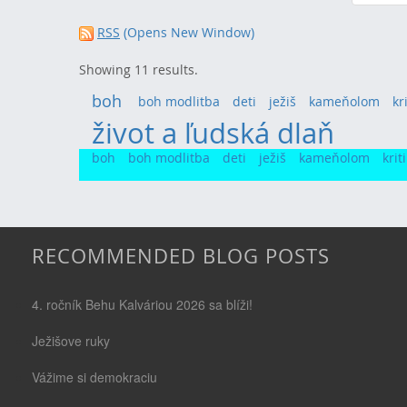
RSS
(Opens New Window)
Showing 11 results.
boh
(24)
boh modlitba
(7)
deti
(14)
ježiš
(9)
kameňolom
(7)
kr
život a ľudská dlaň
(78)
boh
boh modlitba
deti
ježiš
kameňolom
krit
RECOMMENDED BLOG POSTS
4. ročník Behu Kalváriou 2026 sa blíži!
Ježišove ruky
Vážime si demokraciu