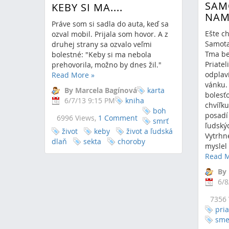
SAM
KEBY SI MA....
NAM
Práve som si sadla do auta, keď sa
Ešte ch
ozval mobil. Prijala som hovor. A z
Samota,
druhej strany sa ozvalo veľmi
Tma be
bolestné: "Keby si ma nebola
Priatel
prehovorila, možno by dnes žil."
odplav
Read More
»
vánku.
By Marcela Bagínová
karta
bolesťo
6/7/13 9:15 PM
kniha
chvíľk
boh
posadí
6996 Views,
1 Comment
smrť
ľudský
život
keby
život a ľudská
Vytrhne
dlaň
sekta
choroby
myslel 
Read 
By
6/8
7356 
pria
sme