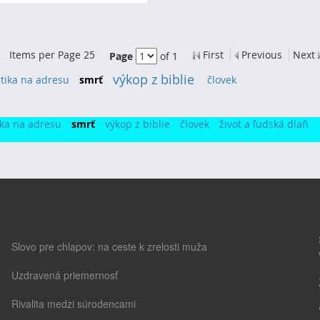
Items per Page 25
First
Previous
Next
Page
of 1
výkop z biblie
(20)
itika na adresu
(9)
smrť
(11)
človek
(8)
ika na adresu
smrť
výkop z biblie
človek
život a ľudská dlaň
Slovo pre chlapov: na ceste k zrelosti muža
Uzdravená priemernosť
Rivalita medzi súrodencami