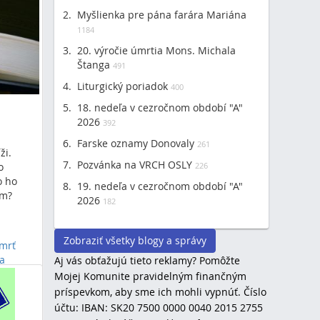
Myšlienka pre pána farára Mariána
1184
20. výročie úmrtia Mons. Michala
Štanga
491
Liturgický poriadok
400
18. nedeľa v cezročnom období "A"
2026
392
Farske oznamy Donovaly
261
ži.
Pozvánka na VRCH OSLY
o
226
o ho
19. nedeľa v cezročnom období "A"
ím?
2026
182
Zobraziť všetky blogy a správy
mrť
 a
Aj vás obťažujú tieto reklamy? Pomôžte
ľudská
Mojej Komunite pravidelným finančným
dlaň
príspevkom, aby sme ich mohli vypnúť. Číslo
účtu: IBAN: SK20 7500 0000 0040 2015 2755