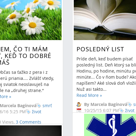
IEM, ČO TI MÁM
POSLEDNÝ LIST
Ť, KEĎ TO DOBRÉ
Príde deň, keď budem písať
MÁŠ
posledný list. Deň ktorý sa blí
Hodinu, po hodine, minútu p
bčas sa ťažko z pera i z
minúte... Čo v ňom bude? Ak
erú priania.... Zvlášť vtedy,
napíšem? Aké slová doň vlož
j sviatok neoslavuješ na
Nuž asi takto...
le na „druhej strane.“
Read More
»
More
»
By Marcela Bagínová
s
 Marcela Bagínová
smrť
10/25/15 6:07 PM
život
6/16 5:25 PM
život
13946 Views,
2 Comments
 Views,
3 Comments
t a ľudská dlaň
zamyslenia
list
dectvo
panna mária