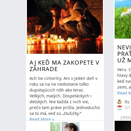
NEV
PRA
UŽ 
AJ KEĎ MA ZAKOPETE V
ZÁHRADE
Veru. O
hlavy d
Ach tie cintoríny. Ani v jeden deň v
keď svo
roku sa na ne nedostane toľko
zemi, a
dupotajúcich nôh ako teraz.
Read 
Veľkých, malých. Dospeláckych i
detských. Nie každá z nich vie,
By
prečo tam práve prišla. Jednoducho
2/1
sa to má, veď sú „Dušičky.“
29950
Read More
»
živo
By Marcela Bagínová
smrť
sve