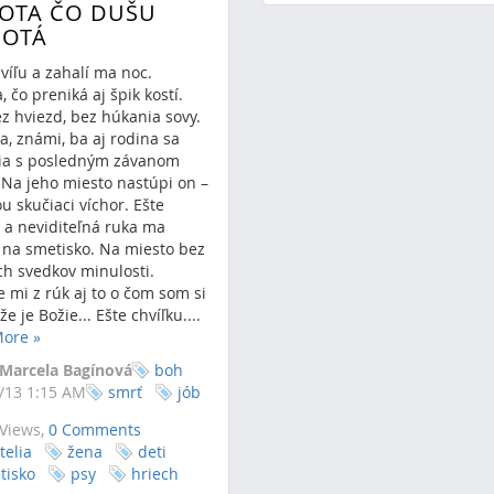
OTA ČO DUŠU
OTÁ
víľu a zahalí ma noc.
 čo preniká aj špik kostí.
z hviezd, bez húkania sovy.
ia, známi, ba aj rodina sa
ia s posledným závanom
 Na jeho miesto nastúpi on –
u skučiaci víchor. Ešte
u a neviditeľná ruka ma
 na smetisko. Na miesto bez
ch svedkov minulosti.
 mi z rúk aj to o čom som si
že je Božie... Ešte chvíľku....
More
»
 Marcela Bagínová
boh
/13 1:15 AM
smrť
jób
Views,
0 Comments
telia
žena
deti
tisko
psy
hriech