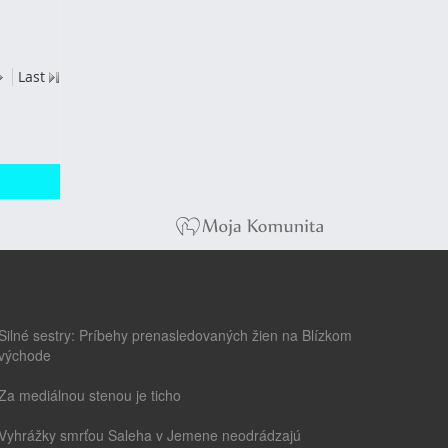
Last
Silné sestry: Príbehy prenasledovaných žien na Blízkom
východe
Za mediálnou stenou je ticho
Vyhrážky smrťou Saleha v Jemene neodrádzajú