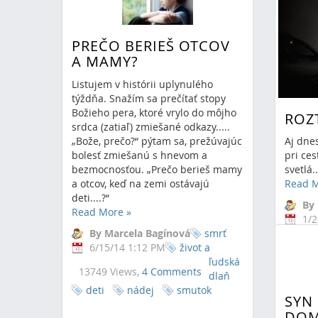
11/1/18 11:54 PM
život a
ote
ľudská
14375 Views,
0 Comments
dlaň
PREČO BERIEŠ OTCOV
dušičky
svätí
A MAMY?
Listujem v histórii uplynulého
týždňa. Snažím sa prečítať stopy
Božieho pera, ktoré vrylo do môjho
ROZT
srdca (zatiaľ) zmiešané odkazy.....
„Bože, prečo?“ pýtam sa, prežúvajúc
Aj dne
bolesť zmiešanú s hnevom a
pri ces
bezmocnosťou. „Prečo berieš mamy
svetlá
a otcov, keď na zemi ostávajú
Read 
deti....?“
By
Read More
»
1/2
By Marcela Bagínová
smrť
12467
6/15/14 1:12 PM
život a
ľudská
ľudská
13749 Views,
4 Comments
dlaň
deti
nádej
smutok
SYN
DOM