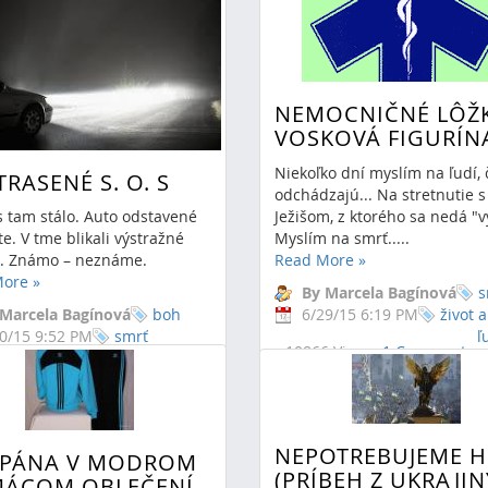
c
modlitba
NEMOCNIČNÉ LÔŽ
VOSKOVÁ FIGURÍN
Niekoľko dní myslím na ľudí, 
RASENÉ S. O. S
odchádzajú... Na stretnutie s
Ježišom, z ktorého sa nedá "vy
s tam stálo. Auto odstavené
Myslím na smrť.....
te. V tme blikali výstražné
Read More
»
... Známo – neznáme.
More
»
By Marcela Bagínová
s
6/29/15 6:19 PM
život a
 Marcela Bagínová
boh
ľ
0/15 9:52 PM
smrť
10866 Views,
1 Comment
d
život
 Views,
1 Comment
skúsenosť
nemocnica
a
 dlaň
cesta
otec
NEPOTREBUJEME 
 PÁNA V MODROM
(PRÍBEH Z UKRAJIN
ÁCOM OBLEČENÍ