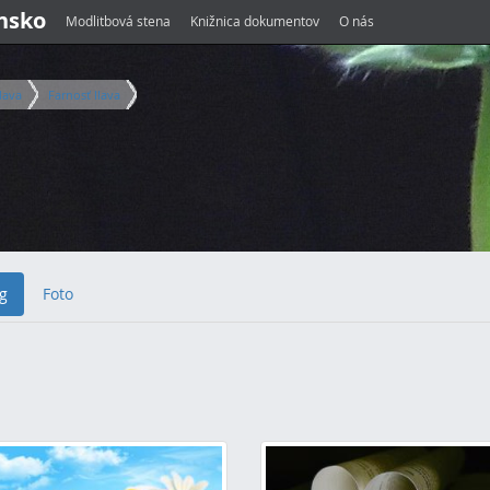
ensko
Modlitbová stena
Knižnica dokumentov
O nás
lava
Farnosť Ilava
g
Foto