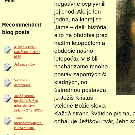
Foto
negatívne ovplyvnili
jej chod. Ale je len
jedna, na ktorej sa
Recommended
„láme – delí“ história,
blog posts
a to na obdobie pred
naším letopočtom a
4. ročník Behu
obdobie nášho
Kalváriou 2026 sa
blíži!
letopočtu. V Biblii
Ježišove ruky
nachádzame mnoho
postáv záporných či
Vážime si
kladných, no
demokraciu
ústrednou postavou
Jonáš, prorok
je Ježiš Kristus –
bojujúci s Božím
vtelené Božie slovo.
milosrdenstvom.
(24.7. – 27.7. 2025)
Každá strana Svätého písma, 
Tváre
odhaľuje Ježišovu tvár, Jeho s
prenasledovaných -
Huma Younus