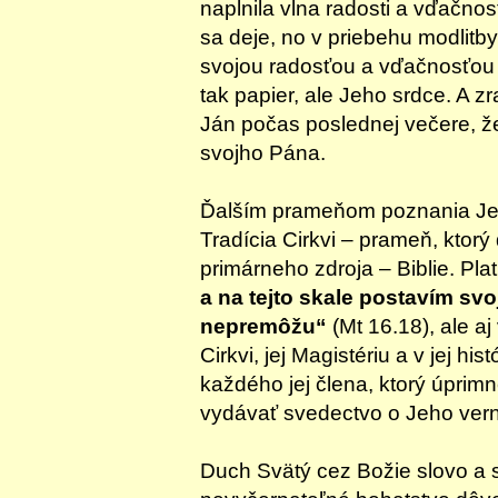
naplnila vlna radosti a vďačnos
sa deje, no v priebehu modlitby
svojou radosťou a vďačnosťou 
tak papier, ale Jeho srdce. A z
Ján počas poslednej večere, ž
svojho Pána.
Ďalším prameňom poznania Ježi
Tradícia Cirkvi – prameň, ktor
primárneho zdroja – Biblie. Plat
a na tejto skale postavím svo
nepremôžu“
(Mt 16.18), ale aj
Cirkvi, jej Magistériu a v jej histór
každého jej člena, ktorý úprim
vydávať svedectvo o Jeho vern
Duch Svätý cez Božie slovo a 