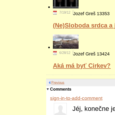
7/19/12
Jozef Greš
13353
(Ne)Sloboda srdca a 
6/28/12
Jozef Greš
13424
Aká má byť Cirkev?
Previous
Comments
sign-in-to-add-comment
Jéj, konečne j