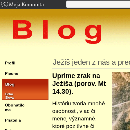
Ježiš jeden z nás a pre
Profil
Piesne
Uprime zrak na
Ježiša (porov. Mt
Blog
14.30).
Echo
Slova
Históriu tvoria mnohé
Obohatilo
ma
osobnosti, viac či
menej významné,
Priatelia
ktoré pozitívne či