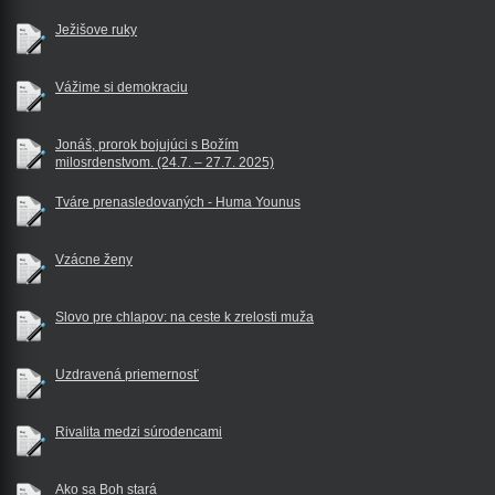
Ježišove ruky
Vážime si demokraciu
Jonáš, prorok bojujúci s Božím
milosrdenstvom. (24.7. – 27.7. 2025)
Tváre prenasledovaných - Huma Younus
Vzácne ženy
Slovo pre chlapov: na ceste k zrelosti muža
Uzdravená priemernosť
Rivalita medzi súrodencami
Ako sa Boh stará