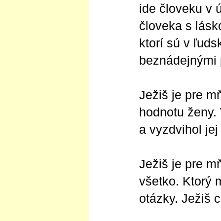
ide človeku v ú
človeka s lásk
ktorí sú v ľud
beznádejnými 
Ježiš je pre m
hodnotu ženy. 
a vyzdvihol je
Ježiš je pre m
všetko. Ktorý
otázky. Ježiš 