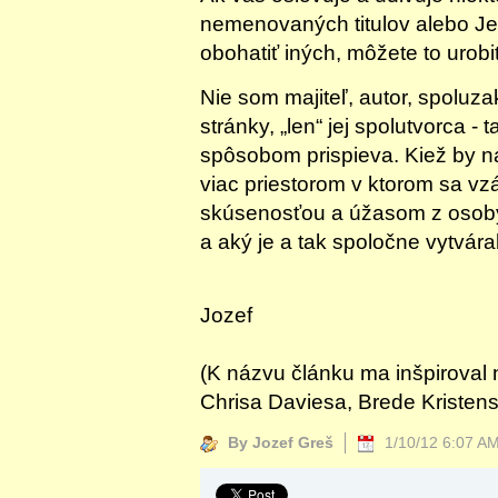
nemenovaných titulov alebo Je
obohatiť iných, môžete to urobiť 
Nie som majiteľ, autor, spoluzak
stránky, „len“ jej spolutvorca -
spôsobom prispieva. Kiež by na
viac priestorom v ktorom sa 
skúsenosťou a úžasom z osoby J
a aký je a tak spoločne vytvára
Jozef
(K názvu článku ma inšpiroval 
Chrisa Daviesa, Brede Kristen
By Jozef Greš
1/10/12 6:07 A