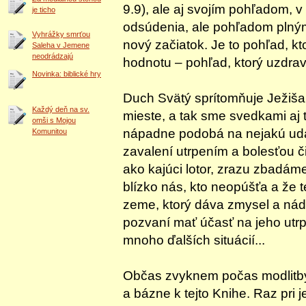
9.9), ale aj svojím pohľadom, v
je ticho
odsúdenia, ale pohľadom plným
Vyhrážky smrťou
nový začiatok. Je to pohľad, k
Saleha v Jemene
neodrádzajú
hodnotu – pohľad, ktorý uzdra
Novinka: biblické hry
Duch Svätý sprítomňuje Ježiša
Každý deň na sv.
mieste, a tak sme svedkami aj 
omši s Mojou
nápadne podobá na nejakú udal
Komunitou
zavalení utrpením a bolesťou či
ako kajúci lotor, zrazu zbadáme
blízko nás, kto neopúšťa a že t
zeme, ktorý dáva zmysel a nád
pozvaní mať účasť na jeho utrp
mnoho ďalších situácií...
Občas zvyknem počas modlitby 
a bázne k tejto Knihe. Raz pr