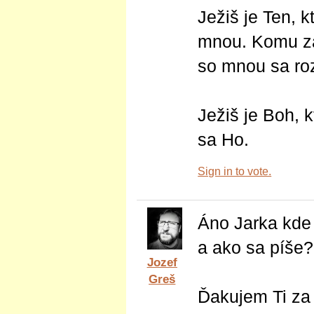
Ježiš je Ten, k
mnou. Komu zá
so mnou sa ro
Ježiš je Boh, 
sa Ho.
Sign in to vote.
Áno Jarka kde 
a ako sa píše?
Jozef
Greš
Ďakujem Ti za 