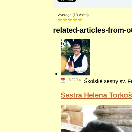
Average (10 Votes)
related-articles-from-o
2/22/14
Školské sestry sv. F
Sestra Helena Torko