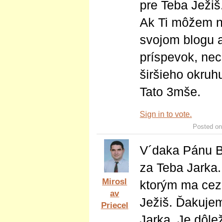
pre Teba Ježiš.
Ak Ti môžem na
svojom blogu 
príspevok, nec
širšieho okruh
Tato 3mše.
Sign in to vote.
Posted on
V´daka Pánu B
za Teba Jarka
Mirosl
ktorým ma cez
av
Ježiš. Ďakujem
Priecel
Jarka. Je dôlež