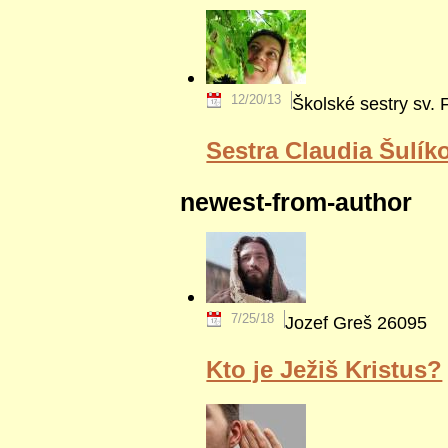
12/20/13
Školské sestry sv. 
Sestra Claudia Šulík
newest-from-author
7/25/18
Jozef Greš
26095
Kto je Ježiš Kristus?