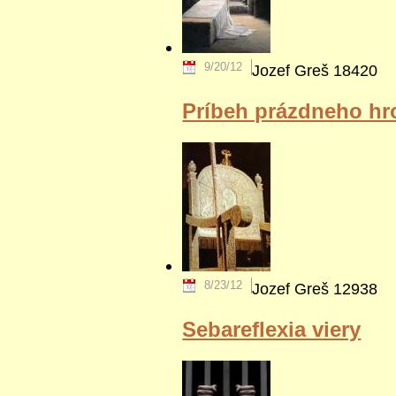
9/20/12
Jozef Greš
18420
Príbeh prázdneho h
8/23/12
Jozef Greš
12938
Sebareflexia viery