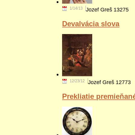
1/14/13
Jozef Greš
13275
Devalvácia slova
12/23/12
Jozef Greš
12773
Prekliatie premieňan