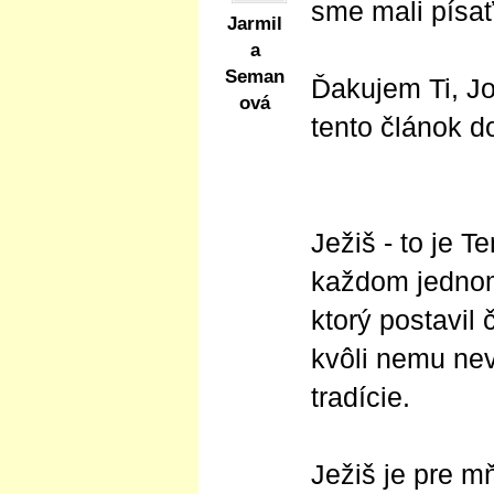
sme mali písa
Jarmil
a
Seman
Ďakujem Ti, Jo
ová
tento článok d
Ježiš - to je T
každom jednom 
ktorý postavil 
kvôli nemu nev
tradície.
Ježiš je pre m