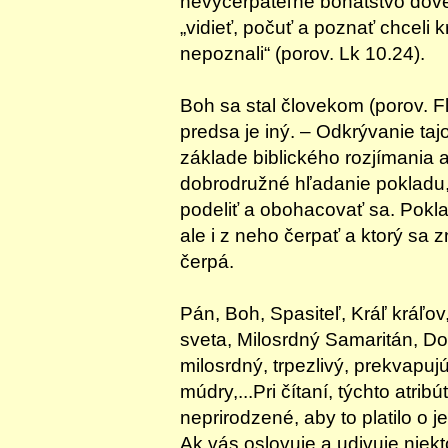
nevyčerpateľné bohatstvo dôv
„vidieť, počuť a poznať chceli kr
nepoznali“ (porov. Lk 10.24).
Boh sa stal človekom (porov. Flp
predsa je iný. – Odkrývanie ta
základe biblického rozjímania a
dobrodružné hľadanie pokladu
podeliť a obohacovať sa. Pokl
ale i z neho čerpať a ktorý sa 
čerpá.
Pán, Boh, Spasiteľ, Kráľ kráľov
sveta, Milosrdný Samaritán, Dob
milosrdný, trpezlivý, prekvapuj
múdry,...Pri čítaní, týchto atr
neprirodzené, aby to platilo o j
Ak vás oslovuje a udivuje niek