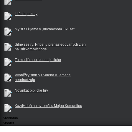
Litánie pokory
My si tu žijeme v „duchovnom luxuse“
Silné sestry: Príbehy prenasledovaných žien
na Blízkom východe
Za mediálnou stenou je ticho
Vyhrážky smrťou Saleha v Jemene
neodrádzajú
Novinka: biblické hry
Každý deň na sv. omši s Mojou Komunitou
$reklama
$footer