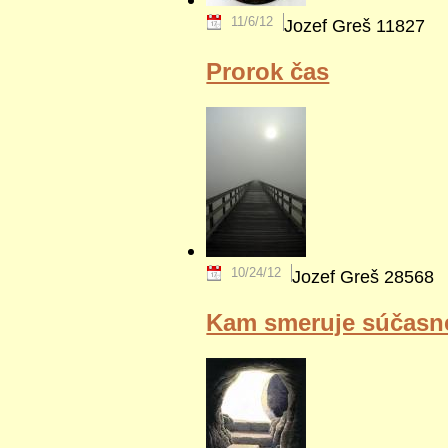
11/6/12
Jozef Greš
11827
Prorok čas
10/24/12
Jozef Greš
28568
Kam smeruje súčasn