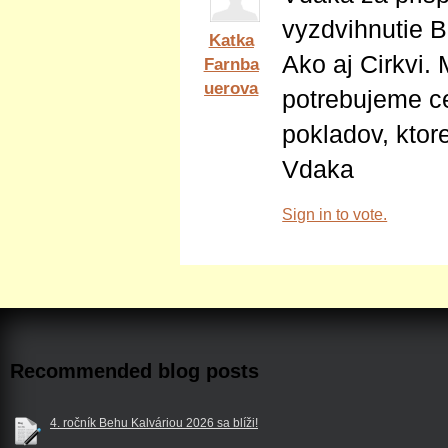
vyzdvihnutie Bi
Katka
Ako aj Cirkvi. 
Farnba
uerova
potrebujeme ce
pokladov, kto
Vdaka
Sign in to vote.
Recommended blog posts
4. ročník Behu Kalváriou 2026 sa blíži!