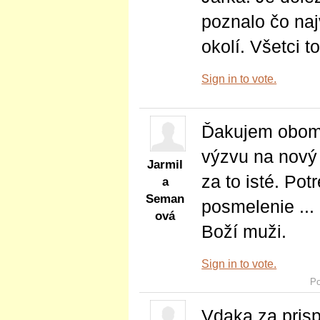
poznalo čo naj
okolí. Všetci t
Sign in to vote.
Ďakujem obom 
výzvu na nový 
Jarmil
za to isté. Po
a
Seman
posmelenie ...
ová
Boží muži.
Sign in to vote.
Po
Vdaka za prisp