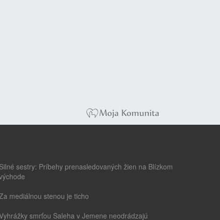
Silné sestry: Príbehy prenasledovaných žien na Blízkom
východe
Za mediálnou stenou je ticho
Vyhrážky smrťou Saleha v Jemene neodrádzajú