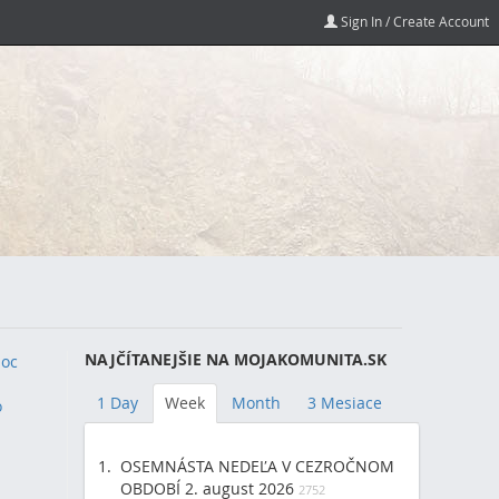
Sign In / Create Account
NAJČÍTANEJŠIE NA MOJAKOMUNITA.SK
oc
1 Day
Week
Month
3 Mesiace
o
OSEMNÁSTA NEDEĽA V CEZROČNOM
OBDOBÍ 2. august 2026
2)
2752