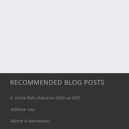
RECOMMENDED BLOG POSTS
4. ročník Behu Kalváriou 2026 sa blíži!
Ježišove ruky
Vážime si demokraciu