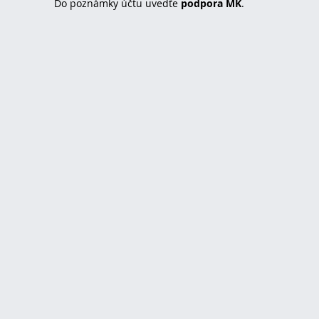
Do poznámky účtu uvedťe
podpora MK
.