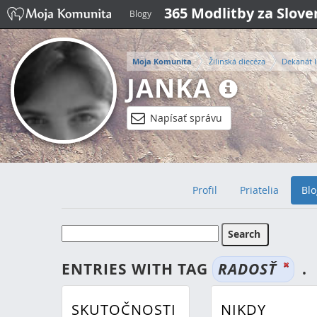
365 Modlitby za Slov
Blogy
Moja Komunita
Žilinská diecéza
Dekanát I
JANKA
Napísať správu
Profil
Priatelia
Blo
ENTRIES WITH TAG
RADOSŤ
.
SKUTOČNOSTI
NIKDY