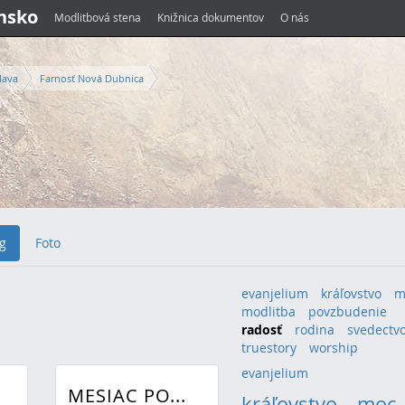
ensko
Modlitbová stena
Knižnica dokumentov
O nás
lava
Farnosť Nová Dubnica
g
Foto
evanjelium
kráľovstvo
m
modlitba
povzbudenie
radosť
rodina
svedectv
truestory
worship
evanjelium
(1)
MESIAC PO...
kráľovstvo
(2)
moc
(