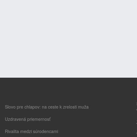
Slovo pre chlapov: na ceste k zrelosti muža
Uzdravená priemernosť
Rivalita medzi súrodencami