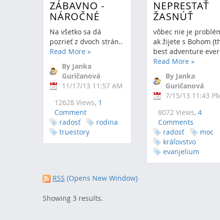
ZÁBAVNO -
NEPRESTAŤ
NÁROČNÉ
ŽASNÚŤ
Na všetko sa dá
vôbec nie je problé
pozrieť z dvoch strán..
ak žijete s Bohom (t
Read More
»
best adventure ever!
Read More
»
By Janka
Guričanová
By Janka
11/17/13 11:57 AM
Guričanová
7/15/13 11:43 P
12628 Views,
1
Comment
8072 Views,
4
radosť
rodina
Comments
truestory
radosť
moc
kráľovstvo
evanjelium
RSS
(Opens New Window)
Showing 3 results.