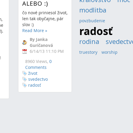
ALEBO :)
modlitba
(2)
čo nové priniesol život,
len tak obyčajne, pár
m,
povzbudenie
(1)
slov :)
he
(3)
radosť
Read More
»
).
By Janka
rodina
(2)
svedectv
Guričanová
6/14/13 11:10 PM
truestory
(1)
worship
(1)
M
8960 Views,
0
Comments
život
svedectvo
radosť