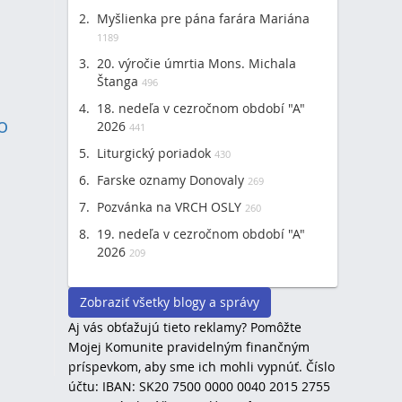
Myšlienka pre pána farára Mariána
1189
20. výročie úmrtia Mons. Michala
Štanga
496
18. nedeľa v cezročnom období "A"
o
(2)
2026
441
Liturgický poriadok
430
Farske oznamy Donovaly
269
Pozvánka na VRCH OSLY
260
19. nedeľa v cezročnom období "A"
2026
209
Zobraziť všetky blogy a správy
Aj vás obťažujú tieto reklamy? Pomôžte
Mojej Komunite pravidelným finančným
príspevkom, aby sme ich mohli vypnúť. Číslo
účtu: IBAN: SK20 7500 0000 0040 2015 2755