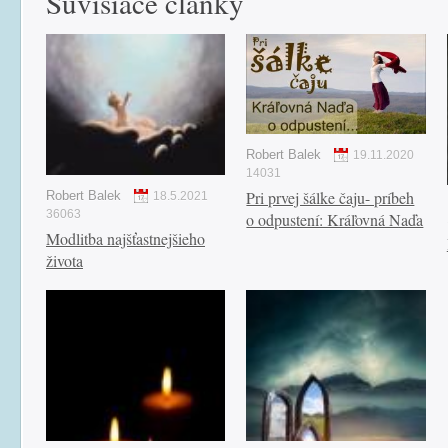
Súvisiace články
Robert Balek
19.11.2020
14031
Pri prvej šálke čaju- príbeh
Robert Balek
18.5.2021
36063
o odpustení: Kráľovná Naďa
Modlitba najšťastnejšieho
života