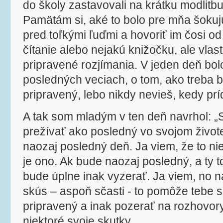
do školy zastavovali na krátku modlitb
Pamätám si, aké to bolo pre mňa šokujú
pred toľkými ľuďmi a hovoriť im čosi od 
čítanie alebo nejakú knižočku, ale vla
pripravené rozjímania. V jeden deň bol
posledných veciach, o tom, ako treba b
pripravený, lebo nikdy nevieš, kedy pr
A tak som mladým v ten deň navrhol: „
prežívať ako posledný vo svojom život
naozaj posledný deň. Ja viem, že to nie 
je ono. Ak bude naozaj posledný, a ty t
bude úplne inak vyzerať. Ja viem, no 
skús – aspoň sčasti - to pomôže tebe
pripravený a inak pozerať na rozhovor
niektoré svoje skutky.