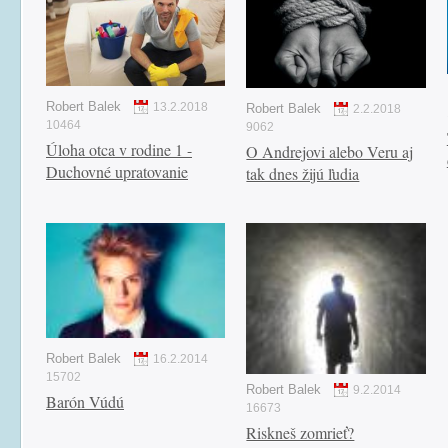
Robert Balek
13.2.2018
Robert Balek
2.2.2018
10464
9062
Úloha otca v rodine 1 -
O Andrejovi alebo Veru aj
Duchovné upratovanie
tak dnes žijú ľudia
Robert Balek
16.2.2014
15702
Robert Balek
9.2.2014
Barón Vúdú
16673
Riskneš zomrieť?