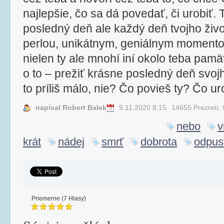
najlepšie, čo sa dá povedať, či urobiť. 
posledný deň ale každý deň tvojho živ
perlou, unikátnym, geniálnym momento
nielen ty ale mnohí iní okolo teba pamä
o to – prežiť krásne posledný deň svojh
to príliš málo, nie? Čo povieš ty? Čo u
napísal Robert Balek
9.11.2020 8:15
14655 Prezretí,
nebo
v
krát
nádej
smrť
dobrota
odpus
Priemerne (7 Hlasy)