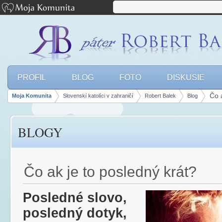
PROFIL
BLOG
FOTO
DISKUSIE
Čo a
Moja Komunita
Slovenskí katolíci v zahraničí
Robert Balek
Blog
panely, lišty
BLOGY
Čo ak je to posledný krát?
Posledné slovo,
posledný dotyk,