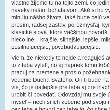
vlastne žijeme tu na tejto zemi, čo jed
naveky naším bohatstvom. Aké si ho v
minútu nášho života, také bude celú ve
prosím, radšej zastav, porozmýšľaj, ký
klasické slová, ktoré väčšinou hovoríš
niečo iné – krajšie, silnejšie, lepšie, mil
posilňujúcejšie, povzbudzujúcejšie.
Viem, že niekedy to nejde a reaguješ a
to z teba vyletí, no aj napriek tomu krô
pracuj na premene a pros o požehnanie
vedenie Ducha Svätého. On ti bude na
vie, čo je najlepšie pre teba aj pre in
urobiť či povedať. Odovzdaj mu svoje ú
myseľ – nech si ich zoberie pod svoju
cez teba a hovorí cez teba to, čo chce 