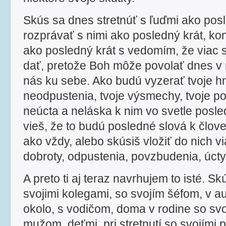
Skús sa dnes stretnúť s ľuďmi ako posl
rozprávať s nimi ako posledný krát, ko
ako posledný krát s vedomím, že viac 
dať, pretože Boh môže povolať dnes v
nás ku sebe. Ako budú vyzerať tvoje hn
neodpustenia, tvoje výsmechy, tvoje po
neúcta a neláska k nim vo svetle posl
vieš, že to budú posledné slová k člove
ako vždy, alebo skúsiš vložiť do nich v
dobroty, odpustenia, povzbudenia, úcty
A preto ti aj teraz navrhujem to isté. Sk
svojimi kolegami, so svojím šéfom, v a
okolo, s vodičom, doma v rodine so sv
mužom, deťmi, pri stretnutí so svojími p