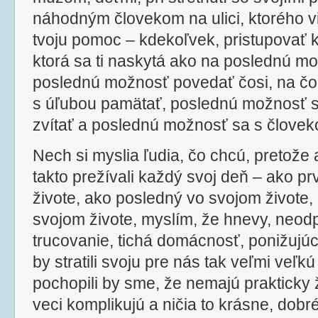
náhodným človekom na ulici, ktorého vi
tvoju pomoc – kdekoľvek, pristupovať k 
ktorá sa ti naskytá ako na poslednú m
poslednú možnosť povedať čosi, na čo 
s úľubou pamätať, poslednú možnosť 
zvítať a poslednú možnosť sa s človeko
Nech si myslia ľudia, čo chcú, pretože
takto prežívali každý svoj deň – ako p
živote, ako posledný vo svojom živote,
svojom živote, myslím, že hnevy, neod
trucovanie, tichá domácnosť, ponižujúc
by stratili svoju pre nás tak veľmi veľkú
pochopili by sme, že nemajú prakticky 
veci komplikujú a ničia to krásne, dobr