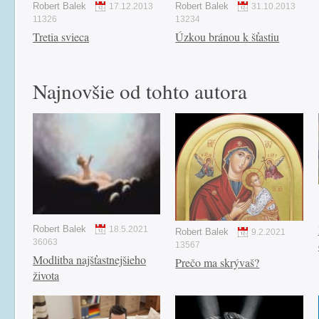
Robert Balek
Robert Balek
17.12.2013
31.10.2013
11326
13234
Tretia svieca
Úzkou bránou k šťastiu
Najnovšie od tohto autora
Robert Balek
18.5.2021
Robert Balek
9.2.2021
36063
13567
Modlitba najšťastnejšieho
Prečo ma skrývaš?
života