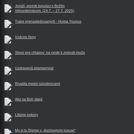
Jonáš, prorok bojujúci s Božím
milosrdenstvom. (24.7. – 27.7. 2025)
Tváre prenasledovaných - Huma Younus
Vzácne ženy
Slovo pre chlapov: na ceste k zrelosti muža
Uzdravená priemernosť
Rivalita medzi súrodencami
Ako sa Boh stará
Litánie pokory
My si tu žijeme v „duchovnom luxuse“