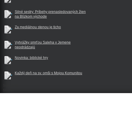
Silné sestry: Príbehy prenasledovaných žien
na Blízkom východe
Za mediálnou stenou je ticho
Vyhrážky smrťou Saleha v Jemene
neodrádzajú
Novinka: biblické hry
Každý deň na sv. omši s Mojou Komunitou
$reklama
$footer