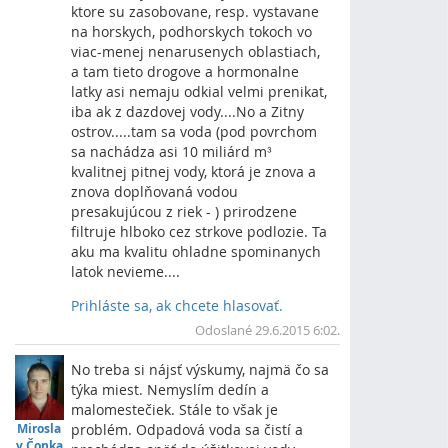
ktore su zasobovane, resp. vystavane
na horskych, podhorskych tokoch vo
viac-menej nenarusenych oblastiach,
a tam tieto drogove a hormonalne
latky asi nemaju odkial velmi prenikat,
iba ak z dazdovej vody....No a Zitny
ostrov.....tam sa voda (pod povrchom
sa nachádza asi 10 miliárd m³
kvalitnej pitnej vody, ktorá je znova a
znova doplňovaná vodou
presakujúcou z riek - ) prirodzene
filtruje hlboko cez strkove podlozie. Ta
aku ma kvalitu ohladne spominanych
latok nevieme....
Prihláste sa, ak chcete hlasovať.
Vrch
Odoslané 29.6.2015 6:02.
No treba si nájsť výskumy, najmä čo sa
týka miest. Nemyslím dedín a
malomestečiek. Stále to však je
Mirosla
problém. Odpadová voda sa čistí a
v Čonka