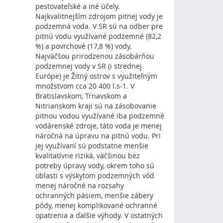
pestovateľské a iné účely.
Najkvalitnejším zdrojom pitnej vody je
podzemná voda. V SR sú na odber pre
pitnú vodu využívané podzemné (82,2
%) a povrchové (17,8 %) vody.
Najväčšou prirodzenou zásobárňou
podzemnej vody v SR (i strednej
Európe) je Žitný ostrov s využiteľným
množstvom cca 20 400 l.s-1. V
Bratislavskom, Trnavskom a
Nitrianskom kraji sú na zásobovanie
pitnou vodou využívané iba podzemné
vodárenské zdroje, táto voda je menej
náročná na úpravu na pitnú vodu. Pri
jej využívaní sú podstatne menšie
kvalitatívne riziká, väčšinou bez
potreby úpravy vody, okrem toho sú
oblasti s výskytom podzemných vôd
menej náročné na rozsahy
ochranných pásiem, menšie zábery
pôdy, menej komplikované ochranné
opatrenia a ďalšie výhody. V ostatných