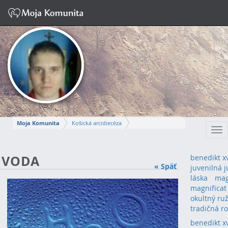
Moja Komunita
Košická arcidiecéza
Tog
Dekanát Košice-stred
farnosť Košice – Dóm sv. Alžbety
nav
MIROSLAV
VODA
benedikt x
« Späť
juvenilná j
Napísať správu
láska
mag
magnificat
okultný ru
tradičná r
benedikt x