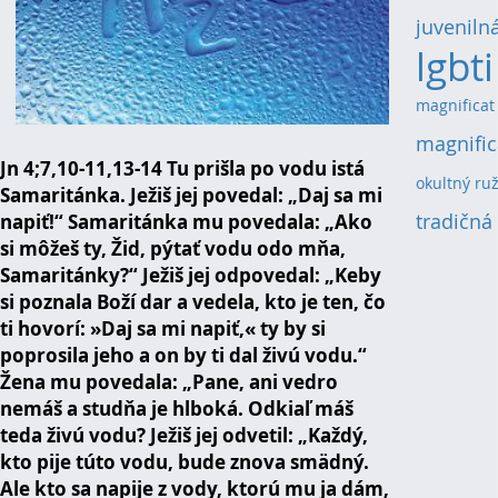
juvenilná
lgbti
magnificat
magnific
Jn 4;7,10-11,13-14 Tu prišla po vodu istá
okultný ru
Samaritánka. Ježiš jej povedal: „Daj sa mi
tradičná
napiť!“ Samaritánka mu povedala: „Ako
si môžeš ty, Žid, pýtať vodu odo mňa,
Samaritánky?“ Ježiš jej odpovedal: „Keby
si poznala Boží dar a vedela, kto je ten, čo
ti hovorí: »Daj sa mi napiť,« ty by si
poprosila jeho a on by ti dal živú vodu.“
Žena mu povedala: „Pane, ani vedro
nemáš a studňa je hlboká. Odkiaľ máš
teda živú vodu? Ježiš jej odvetil: „Každý,
kto pije túto vodu, bude znova smädný.
Ale kto sa napije z vody, ktorú mu ja dám,