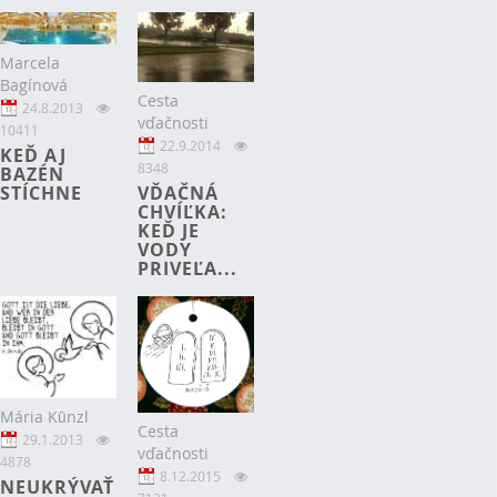
Marcela
Bagínová
Cesta
24.8.2013
vďačnosti
10411
22.9.2014
KEĎ AJ
8348
BAZÉN
VĎAČNÁ
STÍCHNE
CHVÍĽKA:
KEĎ JE
VODY
PRIVEĽA...
Mária Künzl
Cesta
29.1.2013
vďačnosti
4878
8.12.2015
NEUKRÝVAŤ