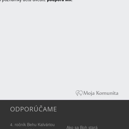
ODPORÚČAME
4. ročník Behu Kalváriou
Ako sa Boh stará