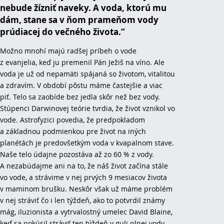
nebude žízniť naveky. A voda, ktorú mu
dám, stane sa v ňom prameňom vody
prúdiacej do večného života.“
Možno mnohí majú radšej príbeh o vode
z evanjelia, keď ju premenil Pán Ježiš na víno. Ale
voda je už od nepamäti spájaná so životom, vitalitou
a zdravím. V období pôstu máme častejšie a viac
piť. Telo sa zaobíde bez jedla skôr než bez vody.
Stúpenci Darwinovej teórie tvrdia, že život vznikol vo
vode. Astrofyzici povedia, že predpokladom
a základnou podmienkou pre život na iných
planétách je predovšetkým voda v kvapalnom stave.
Naše telo údajne pozostáva až zo 60 % z vody.
A nezabúdajme ani na to, že náš život začína stále
vo vode, a strávime v nej prvých 9 mesiacov života
v maminom brušku. Neskôr však už máme problém
v nej stráviť čo i len týždeň, ako to potvrdil známy
mág, iluzionista a vytrvalostný umelec David Blaine,
keď sa pokúsil stráviť ten týždeň v guli plnej vody.