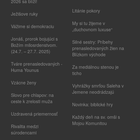
2026 sa blíži!
Litánie pokory
Ježišove ruky
My si tu žijeme v
Vážime si demokraciu
„duchovnom luxuse“
Jonáš, prorok bojujúci s
Silné sestry: Príbehy
Božím milosrdenstvom.
prenasledovaných žien na
(24.7. – 27.7. 2025)
Blízkom východe
Tváre prenasledovaných -
Za mediálnou stenou je
Huma Younus
ticho
Vzácne ženy
Vyhrážky smrťou Saleha v
Jemene neodrádzajú
Slovo pre chlapov: na
ceste k zrelosti muža
Novinka: biblické hry
Uzdravená priemernosť
Každý deň na sv. omši s
Mojou Komunitou
Rivalita medzi
súrodencami