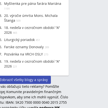
Myšlienka pre pána farára Mariána
1191
20. výročie úmrtia Mons. Michala
Štanga
509
18. nedeľa v cezročnom období "A"
2026
465
Liturgický poriadok
451
Farske oznamy Donovaly
289
Pozvánka na VRCH OSLY
273
19. nedeľa v cezročnom období "A"
2026
221
Zobraziť všetky blogy a správy
 vás obťažujú tieto reklamy? Pomôžte
jej Komunite pravidelným finančným
íspevkom, aby sme ich mohli vypnúť. Číslo
tu: IBAN: SK20 7500 0000 0040 2015 2755
o poznámky účtu uvedťe
podpora MK
.