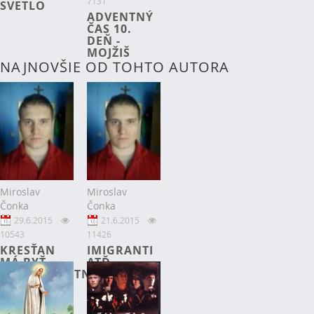
7131
SVETLO
ADVENTNÝ
ČAS 10.
DEŇ -
MOJŽIŠ
NAJNOVŠIE OD TOHTO AUTORA
Miroslav
Miroslav
Čonka
Čonka
29.6.2015
21.6.2015
10543
11426
KRESŤAN
IMIGRANTI
MÁ BYŤ
ATĎ.
NETOLERANTNÝ