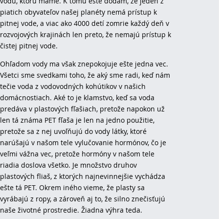
vodu, ktorú máme. K tomu ešte dodám, že jeden z
piatich obyvateľov našej planéty nemá prístup k
pitnej vode, a viac ako 4000 detí zomrie každý deň v
rozvojových krajinách len preto, že nemajú prístup k
čistej pitnej vode.
Ohľadom vody ma však znepokojuje ešte jedna vec.
Všetci sme svedkami toho, že aký sme radi, keď nám
tečie voda z vodovodných kohútikov v našich
domácnostiach. Aké to je klamstvo, keď sa voda
predáva v plastových fľašiach, pretože napokon už
len tá známa PET fľaša je len na jedno použitie,
pretože sa z nej uvoľňujú do vody látky, ktoré
narúšajú v našom tele vylučovanie hormónov, čo je
veľmi vážna vec, pretože hormóny v našom tele
riadia doslova všetko. Je množstvo druhov
plastových fliaš, z ktorých najnevinnejšie vychádza
ešte tá PET. Okrem iného vieme, že plasty sa
vyrábajú z ropy, a zároveň aj to, že silno znečisťujú
naše životné prostredie. Žiadna výhra teda.