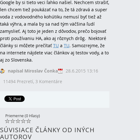
Google by si tieto veci ľahko našiel. Nechcem strašiť,
len chcem tiež poukázať na to, že tá zdravá a super
voda z vodovodného kohútiku nemusí byť tiež až
taká výhra, a mala by sa nad tým väčšina ľudí
zamyslieť. Aj toto je jeden z dôvodov, prečo bojovať
proti používaniu HA, ako aj rôznych drôg. Niektoré
články si môžete prečítať
TU
a
TU
. Samozrejme, že
na internete nájdete viac článkov aj testov vody, a to
aj zo Slovenska.
napísal Miroslav Čonka
28.6.2015 13:16
11494 Prezretí,
3 Komentáre
Priemerne (0 Hlasy)
SÚVISIACE ČLÁNKY OD INÝCH
AUTOROV