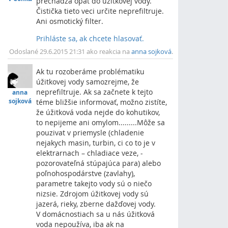
prechádza opäť do úžitkovej vody.
Čistička tieto veci určite neprefiltruje.
Ani osmotický filter.
Prihláste sa, ak chcete hlasovať.
Vrch
Odoslané 29.6.2015 21:31 ako reakcia na
anna sojková
.
Ak tu rozoberáme problématiku
úžitkovej vody samozrejme, že
neprefiltruje. Ak sa začnete k tejto
anna
sojková
téme bližšie informovať, možno zistíte,
že úžitková voda nejde do kohutikov,
to nepijeme ani omylom.........Môže sa
pouzivat v priemysle (chladenie
nejakych masin, turbin, ci co to je v
elektrarnach – chladiace veze, -
pozorovateľná stúpajúca para) alebo
poľnohospodárstve (zavlahy),
parametre takejto vody sú o niečo
nizsie. Zdrojom úžitkovej vody sú
jazerá, rieky, zberne dažďovej vody.
V domácnostiach sa u nás úžitková
voda nepoužíva, iba ak na