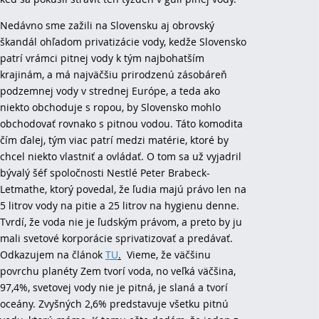
Nedávno sme zažili na Slovensku aj obrovský
škandál ohľadom privatizácie vody, kedže Slovensko
patrí vrámci pitnej vody k tým najbohatším
krajinám, a má najväčšiu prirodzenú zásobáreň
podzemnej vody v strednej Európe, a teda ako
niekto obchoduje s ropou, by Slovensko mohlo
obchodovať rovnako s pitnou vodou. Táto komodita
čím ďalej, tým viac patrí medzi matérie, ktoré by
chcel niekto vlastniť a ovládať. O tom sa už vyjadril
bývalý šéf spoločnosti Nestlé Peter Brabeck-
Letmathe, ktorý povedal, že ľudia majú právo len na
5 litrov vody na pitie a 25 litrov na hygienu denne.
Tvrdí, že voda nie je ľudským právom, a preto by ju
mali svetové korporácie sprivatizovať a predávať.
Odkazujem na článok
TU
.
Vieme, že väčšinu
povrchu planéty Zem tvorí voda, no veľká väčšina,
97,4%, svetovej vody nie je pitná, je slaná a tvorí
oceány. Zvyšných 2,6% predstavuje všetku pitnú