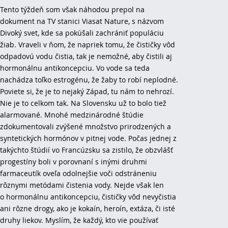
Tento týždeň som však náhodou prepol na
dokument na TV stanici Viasat Nature, s názvom
Divoký svet, kde sa pokúšali zachrániť populáciu
žiab. Vraveli v ňom, že napriek tomu, že čističky vôd
odpadovú vodu čistia, tak je nemožné, aby čistili aj
hormonálnu antikoncepciu. Vo vode sa teda
nachádza toľko estrogénu, že žaby to robí neplodné.
Poviete si, že je to nejaký Západ, tu nám to nehrozí.
Nie je to celkom tak. Na Slovensku už to bolo tiež
alarmované. Mnohé medzinárodné štúdie
zdokumentovali zvýšené množstvo prirodzených a
syntetických hormónov v pitnej vode. Počas jednej z
takýchto štúdií vo Francúzsku sa zistilo, že obzvlášť
progestíny boli v porovnaní s inými druhmi
farmaceutík oveľa odolnejšie voči odstráneniu
rôznymi metódami čistenia vody. Nejde však len
o hormonálnu antikoncepciu, čističky vôd nevyčistia
ani rôzne drogy, ako je kokaín, heroín, extáza, či isté
druhy liekov. Myslím, že každý, kto vie používať