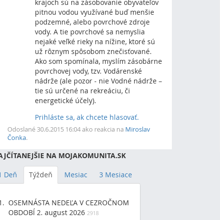
krajoch sú na zásobovanie obyvateľov
pitnou vodou využívané buď menšie
podzemné, alebo povrchové zdroje
vody. A tie povrchové sa nemyslia
nejaké veľké rieky na nížine, ktoré sú
už rôznym spôsobom znečisťované.
Ako som spomínala, myslím zásobárne
povrchovej vody, tzv. Vodárenské
nádrže (ale pozor - nie Vodné nádrže –
tie sú určené na rekreáciu, či
energetické účely).
Prihláste sa, ak chcete hlasovať.
Vrch
Odoslané 30.6.2015 16:04 ako reakcia na
Miroslav
Čonka
.
AJČÍTANEJŠIE NA MOJAKOMUNITA.SK
1 Deň
Týždeň
Mesiac
3 Mesiace
OSEMNÁSTA NEDEĽA V CEZROČNOM
OBDOBÍ 2. august 2026
2918