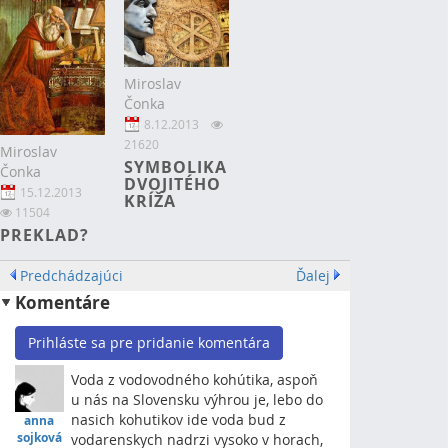
Miroslav
Čonka
8.12.2013
21620
Miroslav
SYMBOLIKA
Čonka
DVOJITÉHO
15.12.2013
KRÍŽA
11504
PREKLAD?
Predchádzajúci
Ďalej
Komentáre
Prihláste sa pre pridanie komentára
Voda z vodovodného kohútika, aspoň
u nás na Slovensku výhrou je, lebo do
nasich kohutikov ide voda bud z
anna
sojková
vodarenskych nadrzi vysoko v horach,