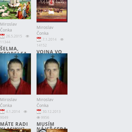
Miroslav
Miroslav
Čonka
Čonka
26.5.2015
7.1.2014
11344
14152
ŠELMA,
VOJNA VO
KTOREJ SA
VENDEE
ZAHOJILA
SMRTEĽNÁ
RANA
Miroslav
Miroslav
Čonka
Čonka
4.1.2014
30.12.2013
9049
9956
MÁTE RADI
MUSÍM
KLASIKU?
NÁJSŤ SEBA