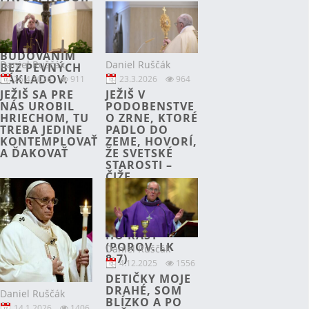
SA
STAVENISKA;
VARUJE SKÔR
PRED
BUDOVANÍM
Daniel Ruščák
Daniel Ruščák
BEZ PEVNÝCH
ZÁKLADOV.
26.4.2026
911
23.3.2026
964
JEŽIŠ SA PRE
JEŽIŠ V
NÁS UROBIL
PODOBENSTVE
HRIECHOM, TU
O ZRNE, KTORÉ
TREBA JEDINE
PADLO DO
KONTEMPLOVAŤ
ZEME, HOVORÍ,
A ĎAKOVAŤ
ŽE SVETSKÉ
STAROSTI –
ČIŽE
SVETSKOSŤ –
UDÚŠAJÚ
BOŽIE SLOVO,
NENECHAJÚ
HO RÁSŤ
(POROV. LK
Daniel Ruščák
8,7)
4.12.2025
1556
DETIČKY MOJE
DRAHÉ, SOM
Daniel Ruščák
BLÍZKO A PO
14.1.2026
1406