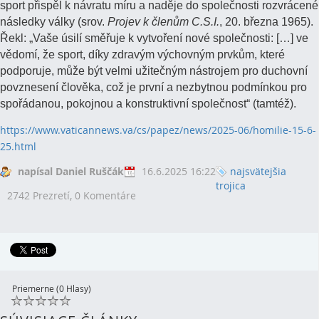
sport přispěl k návratu míru a naděje do společnosti rozvrácené
následky války (srov.
Projev k členům C.S.I.
, 20. března 1965).
Řekl: „Vaše úsilí směřuje k vytvoření nové společnosti: […] ve
vědomí, že sport, díky zdravým výchovným prvkům, které
podporuje, může být velmi užitečným nástrojem pro duchovní
povznesení člověka, což je první a nezbytnou podmínkou pro
spořádanou, pokojnou a konstruktivní společnost“ (tamtéž).
https://www.vaticannews.va/cs/papez/news/2025-06/homilie-15-6-
25.html
napísal Daniel Ruščák
16.6.2025 16:22
najsvätejšia
trojica
2742 Prezretí,
0 Komentáre
Priemerne (0 Hlasy)