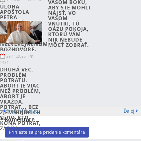
VAŠOM BOKU,
ÚLOHA
ABY STE MOHLI
APOŠTOLA
NÁJSŤ, VO
PETRA –
VAŠOM
KATECHÉZA
VNÚTRI, TÚ
PÁPEŽA
OÁZU POKOJA,
FRANTIŠKA V
KTORÚ VÁM
DOTERAZ
NIK NEBUDE
NEZVEREJNENOM
MÔCŤ ZOBRAŤ.
ROZHOVORE.
Daniel Ruščák
29.11.2025
1431
DRUHÁ VEC,
PROBLÉM
POTRATU.
ABORT JE VIAC
NEŽ PROBLÉM,
ABORT JE
VRAŽDA.
POTRAT... BEZ
Predchádzajúci
Ďalej
ZJEMŇUJÚCICH
SLOV: KTO
Komentáre
KONÁ POTRAT,
ZABÍJA.
Prihláste sa pre pridanie komentára