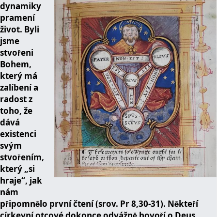
dynamiky
pramení
život. Byli
jsme
stvořeni
Bohem,
který má
zalíbení a
radost z
toho, že
dává
existenci
svým
stvořením,
který „si
hraje“, jak
nám
připomnělo první čtení (srov. Pr 8,30-31). Někteří
církevní otcové dokonce odvážně hovoří o Deus