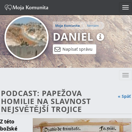
Tog
nav
Moja Komunita
Nemám
DANIEL
Napísať správu
Tog
nav
PODCAST: PAPEŽOVA
« Späť
HOMILIE NA SLAVNOST
NEJSVĚTĚJŠÍ TROJICE
Z této
božské