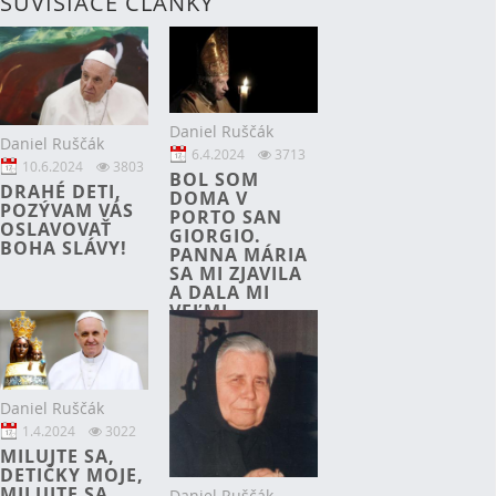
SÚVISIACE ČLÁNKY
Daniel Ruščák
Daniel Ruščák
6.4.2024
3713
10.6.2024
3803
BOL SOM
DRAHÉ DETI,
DOMA V
POZÝVAM VÁS
PORTO SAN
OSLAVOVAŤ
GIORGIO.
BOHA SLÁVY!
PANNA MÁRIA
SA MI ZJAVILA
A DALA MI
VEĽMI
ZVLÁŠTNE
POSOLSTVO,
KTORÉ JE
ZAČIATKOM
NOVEJ CESTY S
Daniel Ruščák
MÁRIOU...
1.4.2024
3022
MILUJTE SA,
DETIČKY MOJE,
MILUJTE SA
Daniel Ruščák