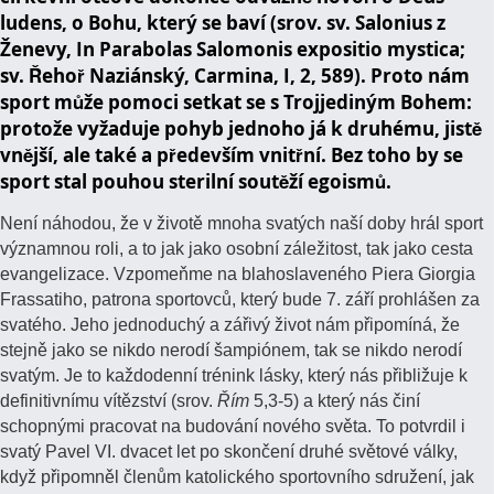
ludens, o Bohu, který se baví (srov. sv. Salonius z
Ženevy, In Parabolas Salomonis expositio mystica;
sv. Řehoř Naziánský, Carmina, I, 2, 589). Proto nám
sport může pomoci setkat se s Trojjediným Bohem:
protože vyžaduje pohyb jednoho já k druhému, jistě
vnější, ale také a především vnitřní. Bez toho by se
sport stal pouhou sterilní soutěží egoismů.
Není náhodou, že v životě mnoha svatých naší doby hrál sport
významnou roli, a to jak jako osobní záležitost, tak jako cesta
evangelizace. Vzpomeňme na blahoslaveného Piera Giorgia
Frassatiho, patrona sportovců, který bude 7. září prohlášen za
svatého. Jeho jednoduchý a zářivý život nám připomíná, že
stejně jako se nikdo nerodí šampiónem, tak se nikdo nerodí
svatým. Je to každodenní trénink lásky, který nás přibližuje k
definitivnímu vítězství (srov.
Řím
5,3-5) a který nás činí
schopnými pracovat na budování nového světa. To potvrdil i
svatý Pavel VI. dvacet let po skončení druhé světové války,
když připomněl členům katolického sportovního sdružení, jak