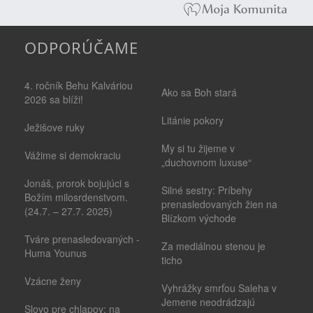
ODPORÚČAME
4. ročník Behu Kalváriou
Ako sa Boh stará
2026 sa blíži!
Litánie pokory
Ježišove ruky
My si tu žijeme v
Vážime si demokraciu
„duchovnom luxuse“
Jonáš, prorok bojujúci s
Silné sestry: Príbehy
Božím milosrdenstvom.
prenasledovaných žien na
(24.7. – 27.7. 2025)
Blízkom východe
Tváre prenasledovaných -
Za mediálnou stenou je
Huma Younus
ticho
Vzácne ženy
Vyhrážky smrťou Saleha v
Jemene neodrádzajú
Slovo pre chlapov: na