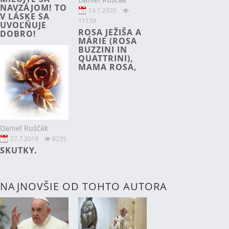
NAVZÁJOM! TO
14.1.2020
V LÁSKE SA
11139
UVOĽŇUJE
ROSA JEŽIŠA A
DOBRO!
MÁRIE (ROSA
BUZZINI IN
QUATTRINI),
MAMA ROSA,
Daniel Ruščák
27.7.2019
8235
SKUTKY.
NAJNOVŠIE OD TOHTO AUTORA