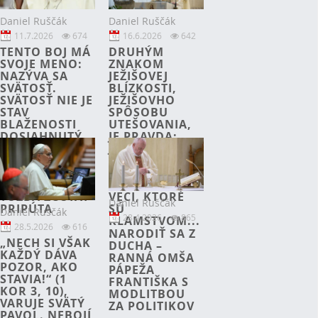
Daniel Ruščák
Daniel Ruščák
11.7.2026
674
16.6.2026
642
TENTO BOJ MÁ
DRUHÝM
SVOJE MENO:
ZNAKOM
NAZÝVA SA
JEŽIŠOVEJ
SVÄTOSŤ.
BLÍZKOSTI,
SVÄTOSŤ NIE JE
JEŽIŠOVHO
STAV
SPÔSOBU
BLAŽENOSTI
UTEŠOVANIA,
DOSIAHNUTÝ
JE PRAVDA:
RAZ A NAVŽDY,
JEŽIŠ JE
JE TO SKÔR
PRAVDIVÝ.
NEUSTÁLA,
NEHOVORÍ
NEÚNAVNÁ
FORMÁLNE
TÚŽBA ZOSTAŤ
VECI, KTORÉ
Daniel Ruščák
PRIPÚTA
SÚ
Daniel Ruščák
28.4.2026
865
KLAMSTVOM...
28.5.2026
616
.
NARODIŤ SA Z
„NECH SI VŠAK
DUCHA –
KAŽDÝ DÁVA
RANNÁ OMŠA
POZOR, AKO
PÁPEŽA
STAVIA!“ (1
FRANTIŠKA S
KOR 3, 10),
MODLITBOU
VARUJE SVÄTÝ
ZA POLITIKOV
PAVOL. NEBOJÍ