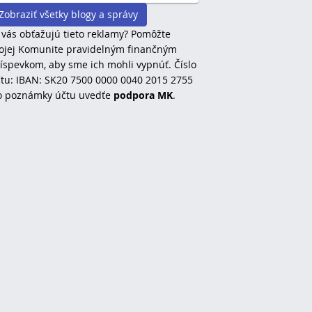
Zobraziť všetky blogy a správy
 vás obťažujú tieto reklamy? Pomôžte
jej Komunite pravidelným finančným
íspevkom, aby sme ich mohli vypnúť. Číslo
tu: IBAN: SK20 7500 0000 0040 2015 2755
o poznámky účtu uvedťe
podpora MK
.