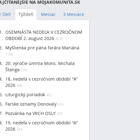
AJČÍTANEJŠIE NA MOJAKOMUNITA.SK
1 Deň
Týždeň
Mesiac
3 Mesiace
OSEMNÁSTA NEDEĽA V CEZROČNOM
OBDOBÍ 2. august 2026
3233
Myšlienka pre pána farára Mariána
1196
20. výročie úmrtia Mons. Michala
Štanga
524
18. nedeľa v cezročnom období "A"
2026
499
Liturgický poriadok
491
Farske oznamy Donovaly
310
Pozvánka na VRCH OSLY
297
19. nedeľa v cezročnom období "A"
2026
244