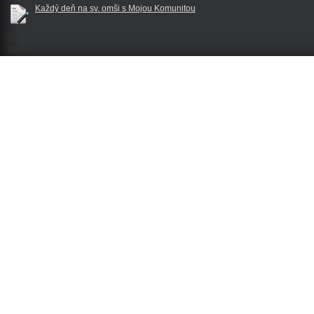
Každý deň na sv. omši s Mojou Komunitou
$reklama
$footer