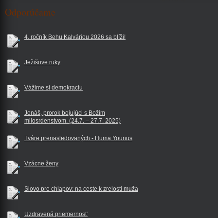
Odporúčame
4. ročník Behu Kalváriou 2026 sa blíži!
Ježišove ruky
Vážime si demokraciu
Jonáš, prorok bojujúci s Božím
milosrdenstvom. (24.7. – 27.7. 2025)
Tváre prenasledovaných - Huma Younus
Vzácne ženy
Slovo pre chlapov: na ceste k zrelosti muža
Uzdravená priemernosť