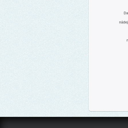
Da
nádej
$reklama