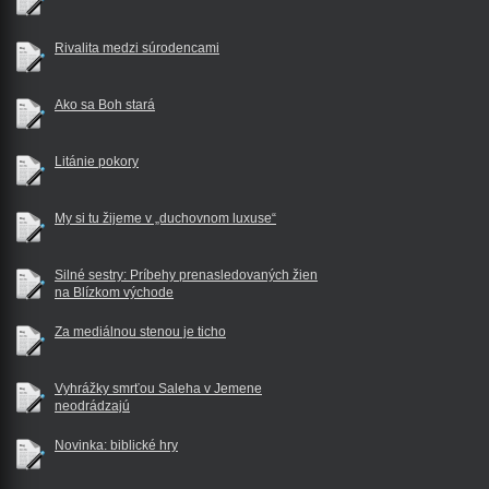
Rivalita medzi súrodencami
Ako sa Boh stará
Litánie pokory
My si tu žijeme v „duchovnom luxuse“
Silné sestry: Príbehy prenasledovaných žien
na Blízkom východe
Za mediálnou stenou je ticho
Vyhrážky smrťou Saleha v Jemene
neodrádzajú
Novinka: biblické hry