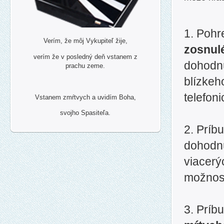
1. Pohr
Verím, že môj Vykupiteľ žije,
zosnul
verím že v posledný deň vstanem z
dohodnú
prachu zeme.
blízkeh
telefoni
Vstanem zmŕtvych a uvidím Boha,
svojho Spasiteľa.
2. Príb
dohodnú
viacerý
možnost
3. Príb