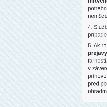
mŕtve
potrebn
nemôze
4. Služ
prípade
5. Ak r
prejav
farnost
v záver
príhovo
pred po
obradmi