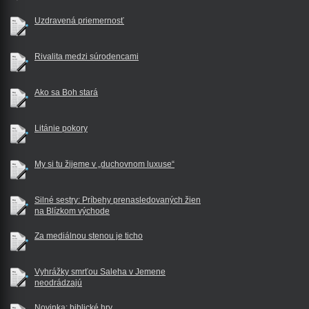
Uzdravená priemernosť
Rivalita medzi súrodencami
Ako sa Boh stará
Litánie pokory
My si tu žijeme v „duchovnom luxuse“
Silné sestry: Príbehy prenasledovaných žien
na Blízkom východe
Za mediálnou stenou je ticho
Vyhrážky smrťou Saleha v Jemene
neodrádzajú
Novinka: biblické hry