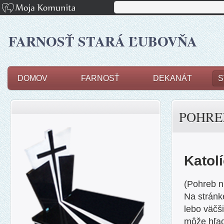
FARNOSŤ STARÁ ĽUBOVŇA
DOMOV
FARNOSŤ
DEKANÁT
S
POHRE
Katol
(Pohreb ni
Na stránk
lebo väčš
môže hľad