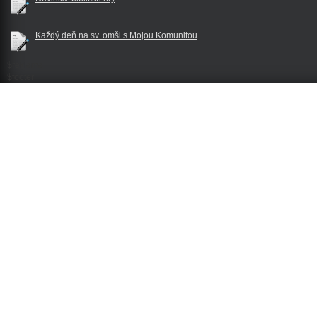
Každý deň na sv. omši s Mojou Komunitou
$reklama
$footer