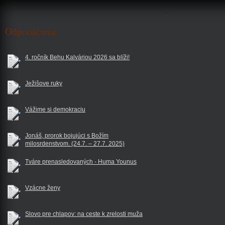
$reklama
Odporúčame
4. ročník Behu Kalváriou 2026 sa blíži!
Ježišove ruky
Vážime si demokraciu
Jonáš, prorok bojujúci s Božím
milosrdenstvom. (24.7. – 27.7. 2025)
Tváre prenasledovaných - Huma Younus
Vzácne ženy
Slovo pre chlapov: na ceste k zrelosti muža