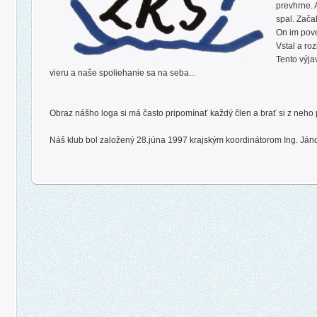
prevhrne. A
spal. Zača
On im pove
Vstal a roz
Tento výja
vieru a naše spoliehanie sa na seba...
Obraz nášho loga si má často pripomínať každý člen a brať si z neho
Náš klub bol založený 28.júna 1997 krajským koordinátorom Ing. Já