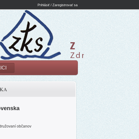
Prihlásiť / Zaregistrovať sa
ICI
SKA
ovenska
družovaní občanov