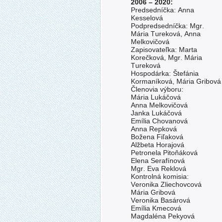
2006 – 2020:
Predsedníčka: Anna
Kesselová
Podpredsedníčka: Mgr.
Mária Tureková, Anna
Melkovičová
Zapisovateľka: Marta
Korečková, Mgr. Mária
Tureková
Hospodárka: Štefánia
Kormaníková, Mária Gribová
Členovia výboru:
Mária Lukáčová
Anna Melkovičová
Janka Lukáčová
Emília Chovanová
Anna Repková
Božena Fiľaková
Alžbeta Horajová
Petronela Pitoňáková
Elena Serafínová
Mgr. Eva Reklová
Kontrolná komisia:
Veronika Zliechovcová
Mária Gribová
Veronika Basárová
Emília Kmecová
Magdaléna Pekyová