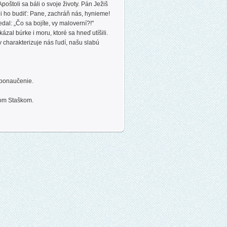
poštoli sa báli o svoje životy. Pán Ježiš
li ho budiť: Pane, zachráň nás, hynieme!
dal: „Čo sa bojíte, vy maloverní?!"
kázal búrke i moru, ktoré sa hneď utíšili.
v charakterizuje nás ľudí, našu slabú
 ponaučenie.
nom Staškom.