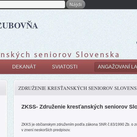
ĽUBOVŇA
DEKANÁT
SVIATOSTI
ANGAŽOVANÍ LA
ZDRUŽENIE KRESŤANSKÝCH SENIOROV SLOVEN
ZKSS- Združenie kresťanských seniorov Sl
ZKKS je občianskym združením podľa zákona SNR č.83/1990 Zb. o z
v znení neskorších predpisov.