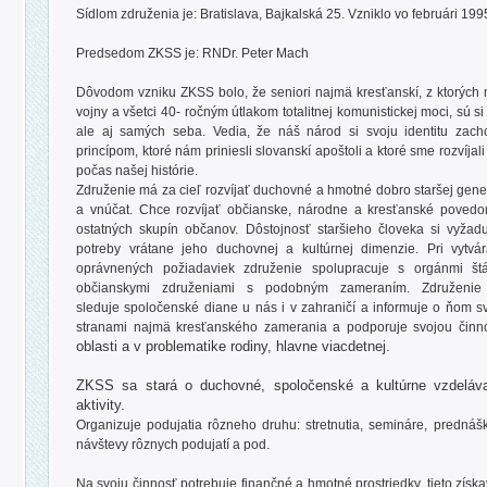
Sídlom združenia je: Bratislava, Bajkalská 25. Vzniklo vo februári 199
Predsedom ZKSS je: RNDr. Peter Mach
Dôvodom vzniku ZKSS bolo, že seniori najmä kresťanskí, z ktorých mn
vojny a všetci 40- ročným útlakom totalitnej komunistickej moci, sú 
ale aj samých seba. Vedia, že náš národ si svoju identitu zach
princípom, ktoré nám priniesli slovanskí apoštoli a ktoré sme rozvíj
počas našej histórie.
Združenie má za cieľ rozvíjať duchovné a hmotné dobro staršej generá
a vnúčat. Chce rozvíjať občianske, národne a kresťanské povedo
ostatných skupín občanov. Dôstojnosť staršieho človeka si vyžad
potreby vrátane jeho duchovnej a kultúrnej dimenzie. Pri vytv
oprávnených požiadaviek združenie spolupracuje s orgánmi št
občianskymi združeniami s podobným zameraním. Združenie n
sleduje spoločenské diane u nás i v zahraničí a informuje o ňom svo
stranami najmä kresťanského zamerania a podporuje svojou činn
oblasti a v problematike rodiny, hlavne viacdetnej.
ZKSS sa stará o duchovné, spoločenské a kultúrne vzdeláva
aktivity.
Organizuje podujatia rôzneho druhu: stretnutia, semináre, prednášk
návštevy rôznych podujatí a pod.
Na svoju činnosť potrebuje finančné a hmotné prostriedky, tieto získ