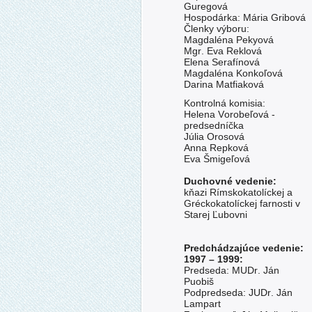
Guregová
Hospodárka: Mária Gribová
Členky výboru:
Magdaléna Pekyová
Mgr. Eva Reklová
Elena Serafínová
Magdaléna Konkoľová
Darina Matfiaková
Kontrolná komisia:
Helena Vorobeľová -
predsedníčka
Júlia Orosová
Anna Repková
Eva Šmigeľová
Duchovné vedenie:
kňazi Rímskokatolíckej a
Gréckokatolíckej farnosti v
Starej Ľubovni
Predchádzajúce vedenie:
1997 – 1999:
Predseda: MUDr. Ján
Puobiš
Podpredseda: JUDr. Ján
Lampart