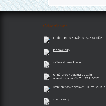
Odporúčame
4. ročník Behu Kalváriou 2026 sa blíži!
Ježišove ruky
Vážime si demokraciu
Jonáš, prorok bojujúci s Božím
milosrdenstvom. (24.7. – 27.7. 2025)
Tváre prenasledovaných - Huma Younus
Vzácne ženy