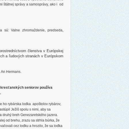
mi štátnej správy a samosprávy, ako i od
a sú: Valne zhromaždenie, predseda,
prostredníctvom členstva v Európskej
ských a ľudových stranách v Európskom
a An Hermans.
 kresťanských seniorov používa
.
e ho rybárska loďka apoštolov rybárov,
astúpil Ježiš spolu s nimi, aby sa
na druhý breh Genezaretského jazera.
alej od brehu, zrazu sa strhla búrka, že
evaľovali cez loďku a hrozilo, že sa loďka