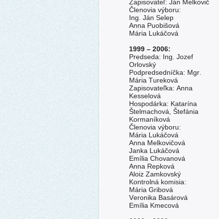
Zapisovateľ: Ján Melkovič
Členovia výboru:
Ing. Ján Selep
Anna Puobišová
Mária Lukáčová
1999 – 2006:
Predseda: Ing. Jozef
Orlovský
Podpredsedníčka: Mgr.
Mária Tureková
Zapisovateľka: Anna
Kesselová
Hospodárka: Katarína
Štelmachová, Štefánia
Kormaníková
Členovia výboru:
Mária Lukáčová
Anna Melkovičová
Janka Lukáčová
Emília Chovanová
Anna Repková
Aloiz Zamkovský
Kontrolná komisia:
Mária Gribová
Veronika Basárová
Emília Kmecová