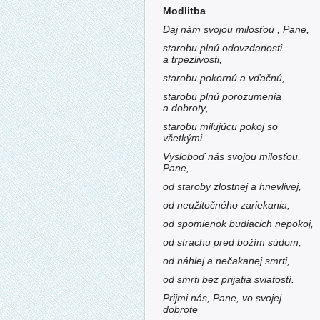
Modlitba
Daj nám svojou milosťou , Pane,
starobu plnú odovzdanosti
a trpezlivosti,
starobu pokornú a vďačnú,
starobu plnú porozumenia
a dobroty,
starobu milujúcu pokoj so
všetkými.
Vysloboď nás svojou milosťou,
Pane,
od staroby zlostnej a hnevlivej,
od neužitočného zariekania,
od spomienok budiacich nepokoj,
od strachu pred božím súdom,
od náhlej a nečakanej smrti,
od smrti bez prijatia sviatostí.
Prijmi nás, Pane, vo svojej
dobrote