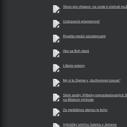
Slovo pre chlapov: na ceste k zrelosti mu
Uzdravená priemernosť
Rivalita medzi súrodencami
Ako sa Boh stará
Litánie pokory
My si tu žijeme v „duchovnom luxuse“
Silné sestry: Príbehy prenasledovaných ž
na Blízkom východe
Za mediálnou stenou je ticho
Vyhrážky smrťou Saleha v Jemene