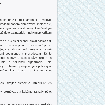
5.
ohí prežili, prešli útrapami 2. svetovej
si vedomí potreby obrodzovať spoločnosť,
oval tým, že zostal verný kresťanským
ali až doteraz, napriek mnohým prekážkam
cie, nielen súčasnej, ale aj našich deti
mie členov a pritom rešpektovať práva
uje, aby jeho úroveň pokrývala životné
áraní podmienok a presadzovaní týchto
átnej správy a samosprávy, ako aj s
ie je politickou organizáciou, ale
jich členov. Spolupracuje s politickými
snaženie najmä v sociálnej
osťou ich
nie svojich členov a usmerňuje ich
y, poznávacie a kultúrne zájazdy, púte,
ava z menšej časti z vyberania členského