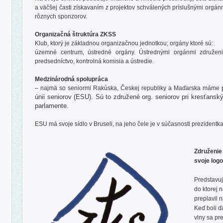
a väčšej časti získavaním z projektov schválených príslušnými orgán
rôznych sponzorov.
Organizačná štruktúra ZKSS
Klub, ktorý je základnou organizačnou jednotkou; orgány ktoré sú:
územné centrum, ústredné orgány. Ústrednými orgánmi združeni
predsedníctvo, kontrolná komisia a ústredie.
Medzinárodná spolupráca
– najmä so seniormi Rakúska, Českej republiky a Maďarska máme
únii seniorov (ESU). Sú to združené org. seniorov pri kresťan
parlamente.
ESU má svoje sídlo v Bruseli, na jeho čele je
v súčasnosti
prezidentk
Združenie
svoje logo
Predstavuj
do ktorej n
preplavil 
Keď boli ď
vlny sa pr