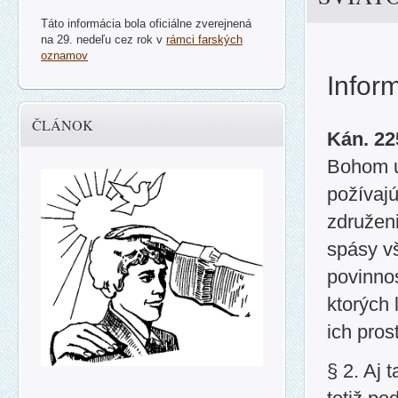
Táto informácia bola oficiálne zverejnená
na 29. nedeľu cez rok v
rámci farských
oznamov
Inform
ČLÁNOK
Kán. 2
Bohom u
požívajú
združen
spásy vš
povinnos
ktorých 
ich pros
§ 2. Aj 