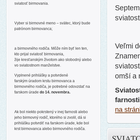
sviatosť birmovania.
Septemb
sviatos
Vyber si birmovné meno – svätec, ktorý
bude
patrónom birmovanca;
Veľmi d
a birmovného rodiča. Môže ním byť len ten,
kto prijal sviatosť birmovania,
Znamená
žije
kresťanským životom ako slobodný alebo
sviatos
vo sviatostnom manželstve.
omší a n
Vyplnené prihlášky a potvrdené
farským
úradom krstu birmovanca a
birmovného rodiča, je potrebné odovzdať na
Sviatos
farskom úrade
do 14. novembra.
farnost
na strá
Ak bol
niekto pokrstený v inej farnosti alebo
jeho birmovný rodič, ktorého si zvolil, dá si
prihlášku potvrdiť na farskom
úrade, kde bol
krst birmovanca alebo birmovného rodiča.
SVIAT