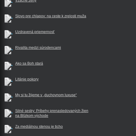
Vzácne ženy
Slovo pre chlapov: na ceste k zrelosti muža
Uzdravená priemernosť
Rivalita medzi súrodencami
Ako sa Boh stará
Litánie pokory
My si tu žijeme v „duchovnom luxuse“
Silné sestry: Príbehy prenasledovaných žien
na Blízkom východe
Za mediálnou stenou je ticho