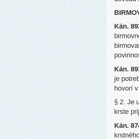
BIRMOV
Kán. 8
birmovné
birmova
povinnos
Kán. 8
je potr
hovorí v
§ 2. Je 
krste pr
Kán. 8
krstného