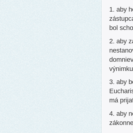
1. aby h
zástupca
bol scho
2. aby z
nestanov
domniev
výnimku
3. aby b
Eucharis
má prija
4. aby n
zákonne