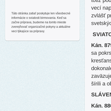
totiž po
vecí nap
Táto stránka zatiaľ poskytuje len všeobecné
zvlášť p
informácie o sviatosti birmovania. Keď sa
svetskýc
začne príprava, budeme na tomto mieste
zverejňovať organizačné pokyny a aktuálne
veci týkajúce sa prípravy.
SVIAT
Kán. 8
sa pokrs
kresťan
dokonale
zaväzuj
šírili a 
SLÁVE
Kán. 8