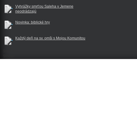
Vyhrážky smrťou Saleha v Jemene
neodrádzajú
Novinka: biblické hry
Každý deň na sv. omši s Mojou Komunitou
$reklama
$footer