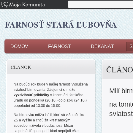
FARNOSŤ STARÁ ĽUBOVŇA
DOMOV
FARNOSŤ
DEKANÁT
S
ČLÁNOK
ČLÁN
Na budúci rok bude v našej farnosti vyslúžená
Milí bir
sviatosť birmovania. Záujemci si môžu
vyzdvihnúť prihlášky
v kancelárii farského
úradu od pondelka (20.10.) do piatku (24.10.)
na tomt
popoludní od 13.30 do 15.00.
sviatos
Na birmovku
môžu ísť tí, ktorí sú v 8. ročníku
ZŠ a vyššie a chcú žiť kresťanským
spôsobom života v budúcnosti. Môžu
sa
prihlásiť aj dospelí, ktorí neprijali ešte