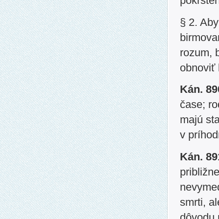
pokrsten
§ 2. Aby
birmovan
rozum, 
obnoviť 
Kán. 8
čase; ro
majú sta
v príhod
Kán. 8
približn
nevymed
smrti, 
dôvodu 