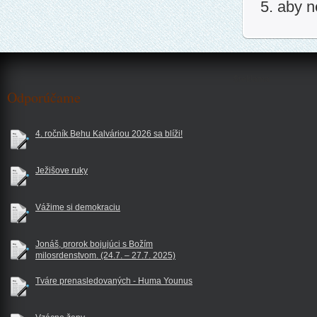
5. aby 
$reklama
Odporúčame
4. ročník Behu Kalváriou 2026 sa blíži!
Ježišove ruky
Vážime si demokraciu
Jonáš, prorok bojujúci s Božím
milosrdenstvom. (24.7. – 27.7. 2025)
Tváre prenasledovaných - Huma Younus