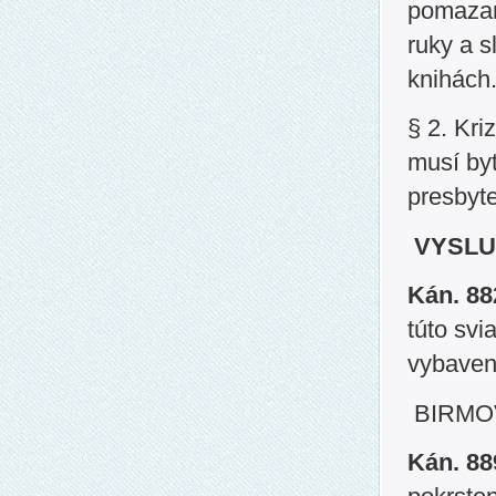
pomazan
ruky a s
knihách
§ 2. Kri
musí byť
presbyte
VYSLU
Kán. 8
túto svi
vybaven
BIRMO
Kán. 8