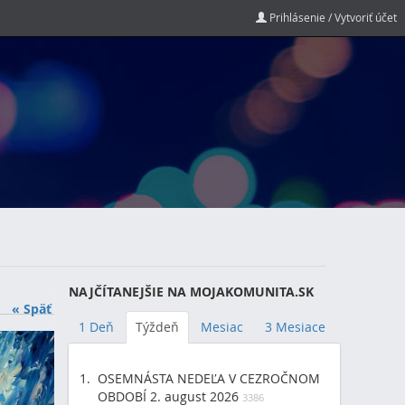
Prihlásenie / Vytvoriť účet
NAJČÍTANEJŠIE NA MOJAKOMUNITA.SK
« Späť
1 Deň
Týždeň
Mesiac
3 Mesiace
OSEMNÁSTA NEDEĽA V CEZROČNOM
OBDOBÍ 2. august 2026
3386