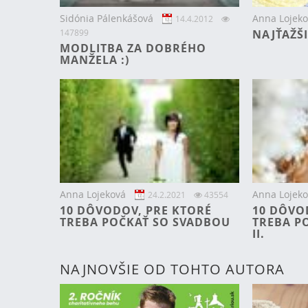
Sidónia Pálenkášová
Anna Lojeko
14.4.2012
147899
NAJŤAŽŠ
MODLITBA ZA DOBRÉHO
MANŽELA :)
Anna Lojeková
Anna Lojeko
24.2.2021
43554
10 DÔVODOV, PRE KTORÉ
10 DÔVO
TREBA POČKAŤ SO SVADBOU
TREBA P
II.
NAJNOVŠIE OD TOHTO AUTORA