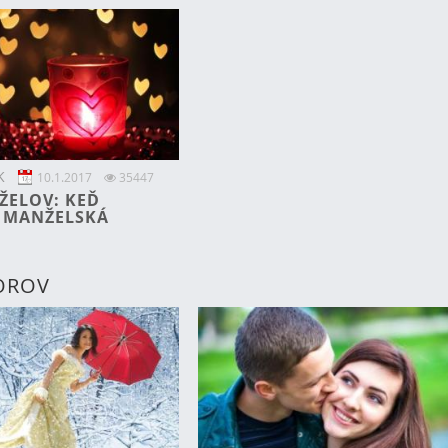
K
10.1.2017
35447
ŽELOV: KEĎ
 MANŽELSKÁ
TOROV