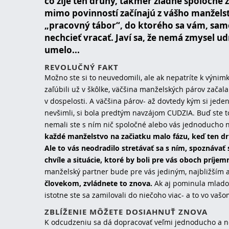
čo žije ten druhý, takmer žiadne spoločné z
mimo povinností začínajú z vášho manželst
„pracovný tábor“, do ktorého sa vám, sam
nechcieť vracať. Javí sa, že nemá zmysel ud
umelo...
REVOLUČNÝ FAKT
Možno ste si to neuvedomili, ale ak nepatríte k výnim
zaľúbili už v škôlke, väčšina manželských párov začala
v dospelosti. A väčšina párov- až dovtedy kým si jed
nevšimli, si bola predtým navzájom CUDZIA. Buď ste 
nemali ste s ním nič spoločné alebo vás jednoducho n
každé manželstvo na začiatku malo fázu, keď ten d
Ale to vás neodradilo stretávať sa s ním, spoznávať
chvíle a situácie, ktoré by boli pre vás oboch príjem
manželský partner bude pre vás jediným, najbližším 
človekom, zvládnete to znova.
Ak aj pominula mlados
istotne ste sa zamilovali do niečoho viac- a to vo vašom
ZBLÍŽENIE MÔŽETE DOSIAHNUŤ ZNOVA
K odcudzeniu sa dá dopracovať veľmi jednoducho a n