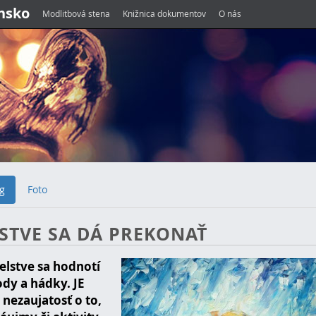
ensko
Modlitbová stena
Knižnica dokumentov
O nás
g
Foto
STVE SA DÁ PREKONAŤ
lstve sa hodnotí
dy a hádky. JE
ezaujatosť o to,