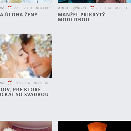
vá
Anna Lojeková
22.11.2018
49387
23.6.2014
68518
IA ÚLOHA ŽENY
MANŽEL PRIKRYTÝ
MODLITBOU
vá
18.8.2014
26136
DOV, PRE KTORÉ
OČKAŤ SO SVADBOU