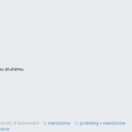
tomu druhému
ezretí,
0 Komentáre
manželstvo
problémy v manželstve
zenie