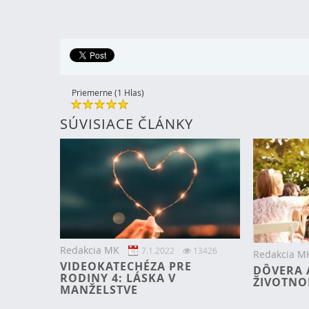
Priemerne (1 Hlas)
SÚVISIACE ČLÁNKY
Redakcia MK
7.1.2022
13426
Redakcia M
VIDEOKATECHÉZA PRE
DÔVERA 
RODINY 4: LÁSKA V
ŽIVOTNO
MANŽELSTVE