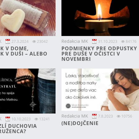
K
Redakcia MK
27.3.2024
23042
31.10.2023
84176
K V DOME,
PODMIENKY PRE ODPUSTKY
K V DUŠI – ALEBO
PRE DUŠE V OČISTCI V
?
NOVEMBRI
Redakcia MK
7.8.2023
10756
K
10.10.2023
13241
(NE)DOJČENIE
ZLÍ DUCHOVIA
RUŽENCA?