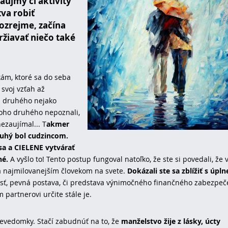
áujmy či aktivity
va robiť
ozrejme, začína
ržiavať niečo také
kám, ktoré sa do seba
 svoj vzťah až
en druhého nejako
toho druhého nepoznali,
ezaujímal... T
akmer
ruhý bol cudzincom.
 sa a CIELENE vytvárať
né.
A vyšlo to! Tento postup fungoval natoľko, že ste si povedali, že 
a najmilovanejším človekom na svete.
Dokázali ste sa zblížiť s úpl
ť, pevná postava, či predstava výnimočného finančného zabezpeč
 partnerovi určite stále je.
evedomky. Stačí zabudnúť na to, že
manželstvo žije z lásky, úcty