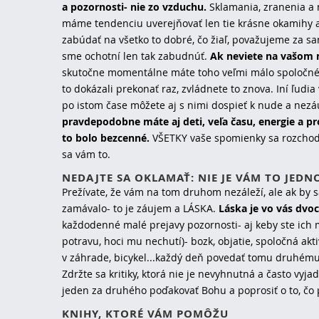
a pozornosti- nie zo vzduchu.
Sklamania, zranenia a 
máme tendenciu uverejňovať len tie krásne okamihy a
zabúdať na všetko to dobré, čo žiaľ, považujeme za s
sme ochotní len tak zabudnúť.
Ak neviete na vašom m
skutočne momentálne máte toho veľmi málo spoločného-
to dokázali prekonať raz, zvládnete to znova. Iní ľudi
po istom čase môžete aj s nimi dospieť k nude a nez
pravdepodobne máte aj deti, veľa času, energie a pr
to bolo bezcenné.
VŠETKY vaše spomienky sa rozchodo
sa vám to.
NEDAJTE SA OKLAMAŤ: NIE JE VÁM TO JEDN
Prežívate, že vám na tom druhom nezáleží, ale ak by sa
zamávalo- to je záujem a LÁSKA.
Láska je vo vás dvoc
každodenné malé prejavy pozornosti- aj keby ste ich m
potravu, hoci mu nechutí)- bozk, objatie, spoločná akt
v záhrade, bicykel...každý deň povedať tomu druhému
Zdržte sa kritiky, ktorá nie je nevyhnutná a často vyja
jeden za druhého poďakovať Bohu a poprosiť o to, čo
KNIHY, KTORÉ VÁM POMÔŽU