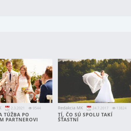
K
Redakcia MK
2.3.2021
9544
24.7.2017
13824
A TÚŽBA PO
TÍ, ČO SÚ SPOLU TAKÍ
M PARTNEROVI
ŠŤASTNÍ