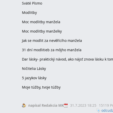
Sväté Písmo
Modlitby
Moc modlitby manžela
Moc modlitby manželky
Jak se modlit za nevěřícího manžela
31 dní modlitieb za môjho manžela
Dar lásky- praktický návod, ako nájsť znova lásku k 
Ničitelia Lásky
5 jazykov lásky
Moje túžby, tvoje túžby
napísal Redakcia MK
31.7.2023 18:25
15119 Pr
odcud