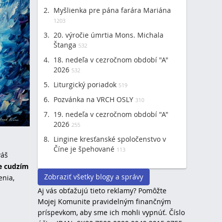
Myšlienka pre pána farára Mariána
1203
20. výročie úmrtia Mons. Michala
Štanga
532
18. nedeľa v cezročnom období "A"
2026
532
Liturgický poriadok
519
Pozvánka na VRCH OSLY
310
19. nedeľa v cezročnom období "A"
2026
255
Lingine kresťanské spoločenstvo v
Číne je špehované
113
váš
ne cudzím
Zobraziť všetky blogy a správy
enia,
Aj vás obťažujú tieto reklamy? Pomôžte
Mojej Komunite pravidelným finančným
príspevkom, aby sme ich mohli vypnúť. Číslo