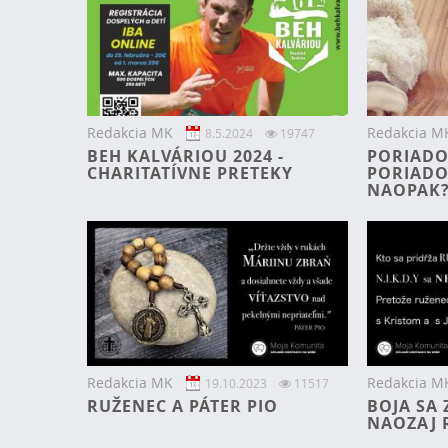
Redakcia MK
Redakcia M
8.5.2024
19747
BEH KALVÁRIOU 2024 -
PORIADO
CHARITATÍVNE PRETEKY
PORIADO
NAOPAK
Redakcia MK
Redakcia M
19.10.2023
11517
RUŽENEC A PÁTER PIO
BOJA SA 
NAOZAJ 