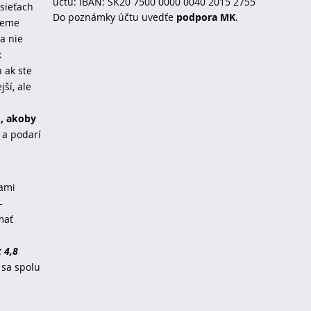
účtu: IBAN: SK20 7500 0000 0040 2015 2755
sieťach
Do poznámky účtu uvedťe
podpora MK
.
neme
a nie
k
 ak ste
ší, ale
o, akoby
 a podarí
vami
-
mať
 4,8
 sa spolu