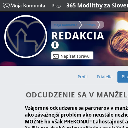
365 Modlitby za Slov
Blogy
Moja Komunita
Nemám
REDAKCIA
Napísať správu
Profil
Priatelia
Blo
ODCUDZENIE SA V MANŽEL
Vzájomné odcudzenie sa partnerov v manže
ako závažnejší problém ako neustále nezho
MOŽNÉ ho však PREKONAŤ! Ľahostajnosť a n