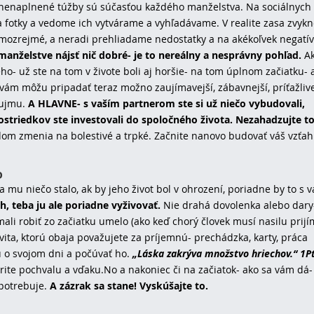
nenaplnené túžby sú súčasťou každého manželstva. Na sociálnych 
 fotky a vedome ich vytvárame a vyhľadávame. V realite zasa zvyk
amozrejmé, a neradi prehliadame nedostatky a na akékoľvek negatív
anželstve nájsť nič dobré- je to nereálny a nesprávny pohľad.
A
 už ste na tom v živote boli aj horšie- na tom úplnom začiatku- a
a vám môžu pripadať teraz možno zaujímavejší, zábavnejší, príťažlivej
áujmu.
A HLAVNE- s vaším partnerom ste si už niečo vybudovali,
ostriedkov ste investovali do spoločného života. Nezahadzujte t
m zmenia na bolestivé a trpké. Začnite nanovo budovať váš vzťah
O
 mu niečo stalo, ak by jeho život bol v ohrození, poriadne by to s 
h, teba ju ale poriadne vyživovať.
Nie drahá dovolenka alebo dary
ali robiť zo začiatku umelo (ako keď chorý človek musí nasilu prijí
ivita, ktorú obaja považujete za príjemnú- prechádzka, karty, práca
 o svojom dni a počúvať ho.
„Láska zakrýva množstvo hriechov.“ 1Pt
drite pochvalu a vďaku.
No a nakoniec či na začiatok- ako sa vám dá-
 potrebuje.
A zázrak sa stane! Vyskúšajte to.