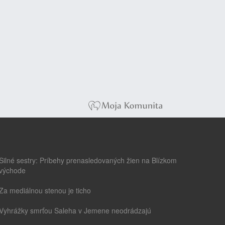
Silné sestry: Príbehy prenasledovaných žien na Blízkom
východe
Za mediálnou stenou je ticho
Vyhrážky smrťou Saleha v Jemene neodrádzajú