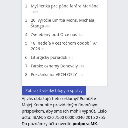
Myšlienka pre pána farára Mariána
1109
20. výročie úmrtia Mons. Michala
Štanga
464
Zvelebený buď Otče náš
322
18. nedeľa v cezročnom období "A"
2026
313
Liturgický poriadok
312
Farske oznamy Donovaly
214
Pozvánka na VRCH OSLY
194
Zobraziť všetky blogy a správy
Aj vás obťažujú tieto reklamy? Pomôžte
Mojej Komunite pravidelným finančným
príspevkom, aby sme ich mohli vypnúť. Číslo
účtu: IBAN: SK20 7500 0000 0040 2015 2755
Do poznámky účtu uvedťe
podpora MK
.