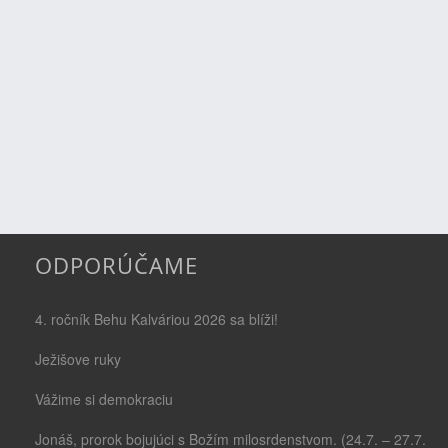
ODPORÚČAME
4. ročník Behu Kalváriou 2026 sa blíži!
Ježišove ruky
Vážime si demokraciu
Jonáš, prorok bojujúci s Božím milosrdenstvom. (24.7. – 27.7.