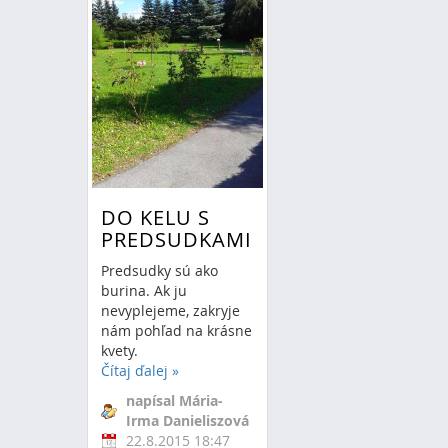
DO KELU S
PREDSUDKAMI
Predsudky sú ako
burina. Ak ju
nevyplejeme, zakryje
nám pohľad na krásne
kvety.
Čítaj ďalej
»
napísal Mária-
Irma Danieliszová
22.8.2015 18:47