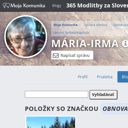
365 Modlitby za Slov
Blogy
Moja Komunita
Spišská diecéza
Spišskop
farnosť Spišská Kapitula
MÁRIA-IRMA
Napísať správu
Profil
Priatelia
Blo
POLOŽKY SO ZNAČKOU
OBNOV