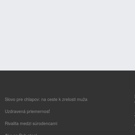
Slovo pre chlapov: na ceste k zrelosti muža
Uzdravená priemernosť
Rivalita medzi súrodencami