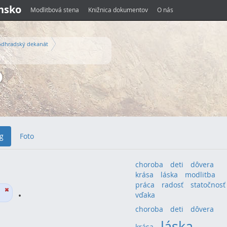
ensko
Modlitbová stena
Knižnica dokumentov
O nás
odhradský dekanát
g
Foto
choroba
deti
dôvera
krása
láska
modlitba
práca
radosť
statočnosť
A
.
vďaka
choroba
(4)
deti
(4)
dôvera
(4)
láska
(13)
krása
(4)