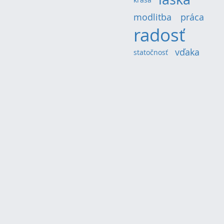
modlitba
(8)
práca
(5)
radosť
(20)
vďaka
(6)
statočnosť
(4)