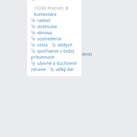
13249 Prezretí,
3
Komentáre
radosť
stretnutie
obnova
sústredenie
cesta
oddych
spočívanie v božej
RSS
(Otvorí sa v novom okne)
prítomnosti
uševné a duchovné
Ukazujem 1 výsledok.
zdravie
veľký dar