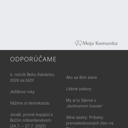
ODPORÚČAME
4. ročník Behu Kalváriou
Ako sa Boh stará
2026 sa blíži!
Litánie pokory
Ježišove ruky
My si tu žijeme v
Vážime si demokraciu
„duchovnom luxuse“
Jonáš, prorok bojujúci s
Silné sestry: Príbehy
Božím milosrdenstvom.
prenasledovaných žien na
(24.7. – 27.7. 2025)