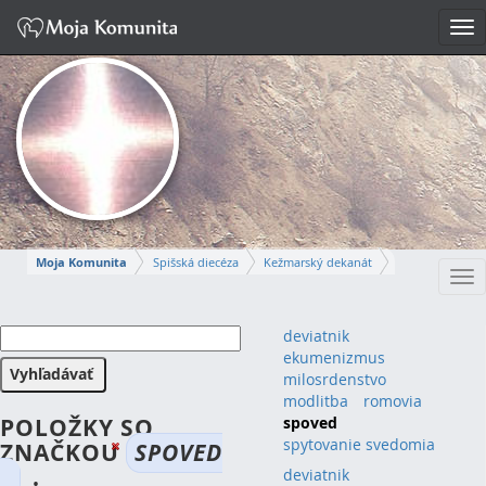
Tog
nav
Moja Komunita
Spišská diecéza
Kežmarský dekanát
Tog
farnosť Bušovce
nav
MARTIN
deviatnik
ekumenizmus
Napísať správu
milosrdenstvo
modlitba
romovia
POLOŽKY SO
spoved
spytovanie svedomia
ZNAČKOU
SPOVED
.
deviatnik
(1)