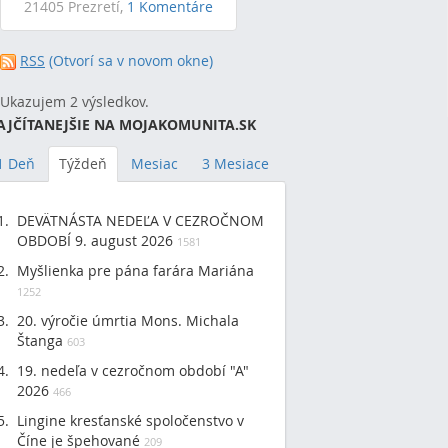
21405 Prezretí,
1 Komentáre
RSS
(Otvorí sa v novom okne)
Ukazujem 2 výsledkov.
AJČÍTANEJŠIE NA MOJAKOMUNITA.SK
1 Deň
Týždeň
Mesiac
3 Mesiace
DEVÄTNÁSTA NEDEĽA V CEZROČNOM
OBDOBÍ 9. august 2026
1581
Myšlienka pre pána farára Mariána
1252
20. výročie úmrtia Mons. Michala
Štanga
603
19. nedeľa v cezročnom období "A"
2026
466
Lingine kresťanské spoločenstvo v
Číne je špehované
209