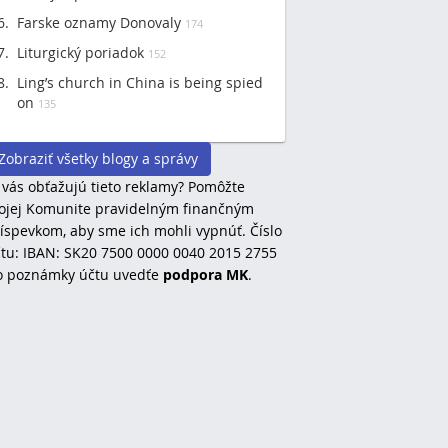
Farske oznamy Donovaly
174
Liturgický poriadok
152
Ling’s church in China is being spied
on
135
Zobraziť všetky blogy a správy
 vás obťažujú tieto reklamy? Pomôžte
jej Komunite pravidelným finančným
íspevkom, aby sme ich mohli vypnúť. Číslo
tu: IBAN: SK20 7500 0000 0040 2015 2755
o poznámky účtu uvedťe
podpora MK
.