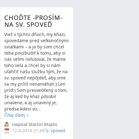
CHOĎTE -PROSÍM-
NA SV. SPOVEĎ
Vieš v týchto dňoch, my kňazi,
spovedáme pred veľkonočnými
sviatkami – a ja by som chcel
teba povzbudiť k tomu, aby si
nás veľmi neľutoval, že máme
toho veľa a chcel by si nám
uľahčiť našu službu tým, že na
sv. spoveď nepôjdeš, aby sme
sa my príliš nenamáhali:) Len
príď:) Som presvedčený o tom,
že aj keď by kňaz pôsobil
unavene, a aj unavený je,
predsa kdesi vo...
Čítaj ďalej
»
napísal Martin Majda
12.4.2014 21:49
spoved