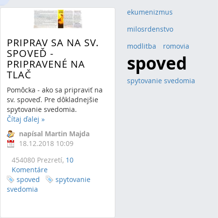
ekumenizmus
(1)
milosrdenstvo
(1)
PRIPRAV SA NA SV.
modlitba
(1)
romovia
(1)
SPOVEĎ -
(2)
spoved
PRIPRAVENÉ NA
TLAČ
spytovanie svedomia
(1)
Pomôcka - ako sa pripraviť na
sv. spoveď. Pre dôkladnejšie
spytovanie svedomia.
Čítaj ďalej
»
napísal Martin Majda
18.12.2018 10:09
454080 Prezretí,
10
Komentáre
spoved
spytovanie
svedomia