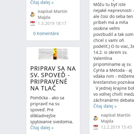
Čítaj ďalej
»
Môžu tu byť iste
nejaké nepresnosti 
napísal Martin
ale čosi do seba ten
Majda
príbeh má a mňa
1.3.2019 18:17
osobne veľmi
0 Komentáre
povzbudil a tak som
chcel s vami oň
podeliť.) O to viac, ž
14.2. si okrem sv.
Valentína
pripomíname aj sv.
PRIPRAV SA NA
Cyrila a Metoda - aj
SV. SPOVEĎ -
vďaka nim - môžem
PRIPRAVENÉ
kresťanstvo poznáva
NA TLAČ
V jednej krajine bo
vo voľnej chvíli med
Pomôcka - ako sa
záchranármi debata.
pripraviť na sv.
Čítaj ďalej
»
spoveď. Pre
napísal Martin
dôkladnejšie
Majda
spytovanie svedomia.
12.2.2019 15:45
Čítaj ďalej
»