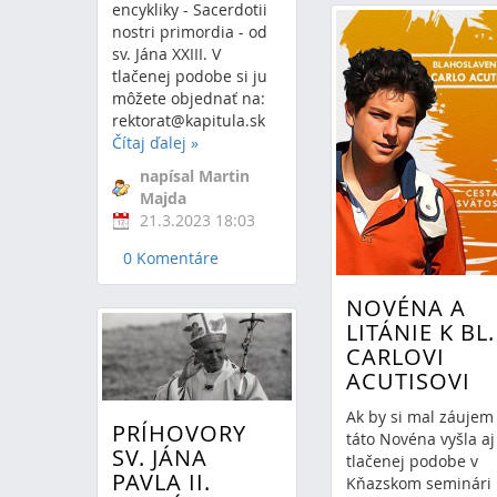
encykliky - Sacerdotii
nostri primordia - od
sv. Jána XXIII. V
tlačenej podobe si ju
môžete objednať na:
rektorat@kapitula.sk
Čítaj ďalej
»
napísal Martin
Majda
21.3.2023 18:03
0 Komentáre
NOVÉNA A
LITÁNIE K BL.
CARLOVI
ACUTISOVI
Ak by si mal záujem 
PRÍHOVORY
táto Novéna vyšla aj
SV. JÁNA
tlačenej podobe v
PAVLA II.
Kňazskom seminári