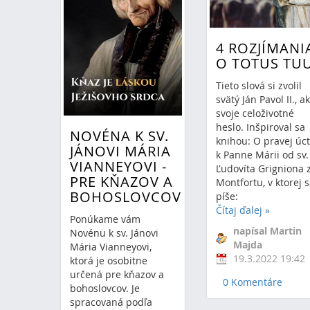
4 ROZJÍMANI
O TOTUS TU
Tieto slová si zvolil
svätý Ján Pavol II., a
svoje celoživotné
heslo. Inšpiroval sa
NOVÉNA K SV.
knihou: O pravej úc
JÁNOVI MÁRIA
k Panne Márii od sv.
VIANNEYOVI -
Ľudovíta Grigniona 
PRE KŇAZOV A
Montfortu, v ktorej 
BOHOSLOVCOV
píše:
Čítaj ďalej
»
Ponúkame vám
napísal Martin
Novénu k sv. Jánovi
Majda
Mária Vianneyovi,
19.3.2022 19:42
ktorá je osobitne
určená pre kňazov a
0 Komentáre
bohoslovcov. Je
spracovaná podľa