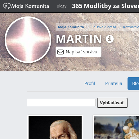
365 Modlitby za Slov
Blogy
Moja Komunita
Spišská diecéza
Kežmarsk
MARTIN
Napísať správu
Profil
Priatelia
Blo