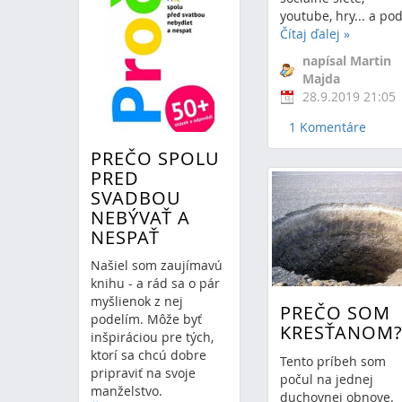
youtube, hry... a pod
Čítaj ďalej
»
napísal Martin
Majda
28.9.2019 21:05
1 Komentáre
PREČO SPOLU
PRED
SVADBOU
NEBÝVAŤ A
NESPAŤ
Našiel som zaujímavú
knihu - a rád sa o pár
myšlienok z nej
PREČO SOM
podelím. Môže byť
KRESŤANOM
inšpiráciou pre tých,
ktorí sa chcú dobre
Tento príbeh som
pripraviť na svoje
počul na jednej
manželstvo.
duchovnej obnove.