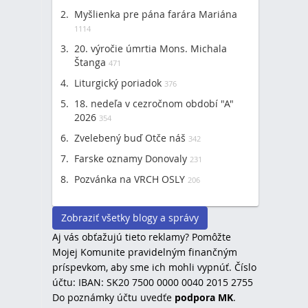
Myšlienka pre pána farára Mariána
1114
20. výročie úmrtia Mons. Michala
Štanga
471
Liturgický poriadok
376
18. nedeľa v cezročnom období "A"
2026
354
Zvelebený buď Otče náš
342
Farske oznamy Donovaly
231
Pozvánka na VRCH OSLY
206
Zobraziť všetky blogy a správy
Aj vás obťažujú tieto reklamy? Pomôžte
Mojej Komunite pravidelným finančným
príspevkom, aby sme ich mohli vypnúť. Číslo
účtu: IBAN: SK20 7500 0000 0040 2015 2755
Do poznámky účtu uvedťe
podpora MK
.