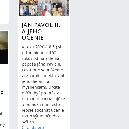
JÁN PAVOL II.
A JEHO
UČENIE
V roku 2020 (18.5.) si
pripomíname 100
rokov od narodenia
pápeža Jána Pavla II.
Postupne sa môžeme
zoznámiť s niektorými
jeho dielami a
myšlienkami. Určite
E
môžu byť pre nás v
mnohom obohacujúce
a pomôžu nám ešte
lepšie spoznať učenie
il
tohto výnimočného
svätca.
jný
Čítaj ďalej
»