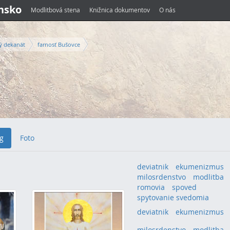
ensko
Modlitbová stena
Knižnica dokumentov
O nás
ý dekanát
farnosť Bušovce
g
Foto
deviatnik
ekumenizmus
milosrdenstvo
modlitba
romovia
spoved
spytovanie svedomia
deviatnik
(1)
ekumenizmus
(1
milosrdenstvo
(1)
modlitba
(1