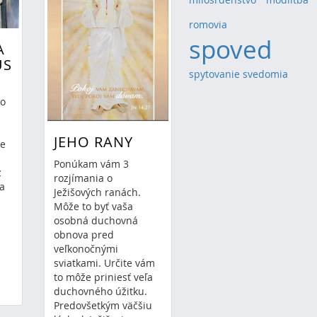
romovia
(1)
spoved
(2)
A
US
spytovanie svedomia
(1)
ko
JEHO RANY
te
Ponúkam vám 3
z
rozjímania o
sa
Ježišových ranách.
Môže to byť vaša
osobná duchovná
obnova pred
veľkonočnými
sviatkami. Určite vám
to môže priniesť veľa
duchovného úžitku.
Predovšetkým väčšiu