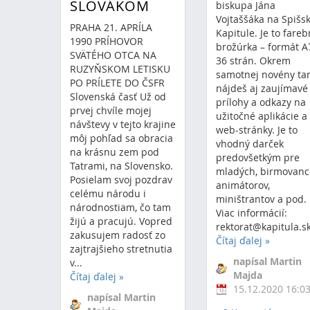
SLOVÁKOM
biskupa Jána
Vojtaššáka na Spišsk
PRAHA 21. APRÍLA
Kapitule. Je to fare
1990 PRÍHOVOR
brožúrka – formát A
SVÄTÉHO OTCA NA
36 strán. Okrem
RUZYŇSKOM LETISKU
samotnej novény t
PO PRÍLETE DO ČSFR
nájdeš aj zaujímavé
Slovenská časť Už od
prílohy a odkazy na
prvej chvíle mojej
užitočné aplikácie a
návštevy v tejto krajine
web-stránky. Je to
môj pohľad sa obracia
vhodný darček
na krásnu zem pod
predovšetkým pre
Tatrami, na Slovensko.
mladých, birmovanc
Posielam svoj pozdrav
animátorov,
celému národu i
miništrantov a pod.
národnostiam, čo tam
Viac informácií:
žijú a pracujú. Vopred
rektorat@kapitula.s
zakusujem radosť zo
Čítaj ďalej
»
zajtrajšieho stretnutia
napísal Martin
v...
Majda
Čítaj ďalej
»
15.12.2020 16:0
napísal Martin