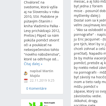
mesiac, a aj toto mô
Chváloreč na
byť jedna z foriem
svedomie, ktorá vyšla
misie - posunúť dob
aj na Slovensku v roku
myšlienky ďalej:)
2010, SSV. Podobne je
Dostal som sa k jed
pútavým čítaním i
veľmi zaujímavej kn
kniha Vladimíra Palka -
- "Ako sa oslobodiť 
Levy prichádzajú 2012,
pornografie" - napís
Prešov.) Pápež sa nám
ju Eric Jacquinet - (t
pokúša pomôcť otvoriť
pre tých, ktorí by si 
oči a poukázať na
chceli zohnať a celú
nebezpečenstvo tohto
prečítať). Napadlo m
"nového náboženstva",
že by mohla viacer
ktoré sa odtrhuje od...
pomôcť, pretože aj 
Čítaj ďalej
»
by niekto nebol závi
napísal Martin
na pornografii - mô
Majda
byť závislý na hoci
22.11.2019 9:25
inom a tieto rady m
môžu pomôcť v
0 Komentáre
zápase, ktorý so svo
závislosťou vedie.
/Alkohol, drogy,
sociálne siete,