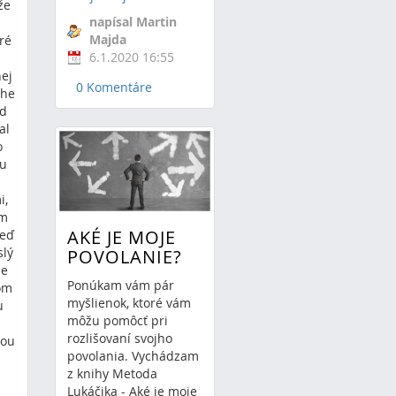
že
napísal Martin
Majda
ré
6.1.2020 16:55
nej
0 Komentáre
ihe
od
al
o
ju
i,
ým
AKÉ JE MOJE
keď
slý
POVOLANIE?
že
Ponúkam vám pár
čom
myšlienok, ktoré vám
u
môžu pomôcť pri
rozlišovaní svojho
jou
povolania. Vychádzam
z knihy Metoda
Lukáčika - Aké je moje