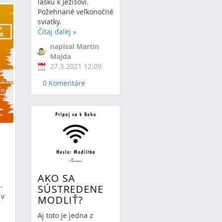
lásku k Ježišovi.
Požehnané veľkonočné
sviatky.
Čítaj ďalej
»
napísal Martin
Majda
27.3.2021 12:09
0 Komentáre
AKO SA
-
SÚSTREDENE
 v
MODLIŤ?
Aj toto je jedna z