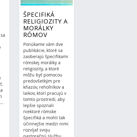
-
ŠPECIFIKÁ
RELIGIOZITY A
MORÁLKY
RÓMOV
 sa
Ponúkame vám dve
e
publikácie, ktoré sa
zaoberajú špecifikami
rómskej morálky a
religiozity, a ktoré
môžu byť pomocou
e
predovšetkým pre
ť.
kňazov, rehoľníkov a
la
laikov, ktorí pracujú v
zi
tomto prostredí, aby
..
lepšie spoznali
niektoré rómske
špecifiká a mohli tak
účinnejšie medzi nimi
rozvíjať svoju
pastoračnú službu.