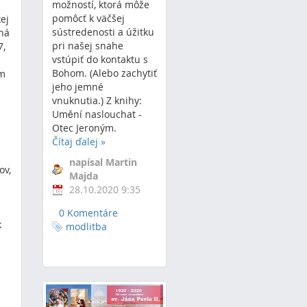
možností, ktorá môže
pomôcť k väčšej
ej
sústredenosti a úžitku
bná
pri našej snahe
7,
vstúpiť do kontaktu s
Bohom. (Alebo zachytiť
am
jeho jemné
vnuknutia.) Z knihy:
Umění naslouchat -
Otec Jeroným.
Čítaj ďalej
»
napísal Martin
ov,
Majda
28.10.2020 9:35
0 Komentáre
k
modlitba
3