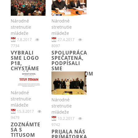
Národné
Národné
stretnutie
stretnutie
mládeže
mládeže
7.8.2017
27.4.2017
7734
8097
VYBRALI
SPOLUPRÁCA
SME LOGO
SPEČATENÁ,
P18,
PODPÍSALI
CHYSTÁME
SME
ODVÁŽNY
MEMORANDUM
ROK
Národné
stretnutie
Národné
mládeže
stretnutie
15.3.2017
mládeže
9479
10.2.2017
ZOZNÁMTE
9742
SA S
PRIJALA NÁS
TITUSOM
PRIMÁTORKA