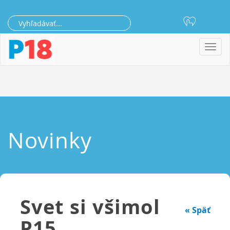
Toggl
navig
Novinky
Svet si všimol
« Späť
P15