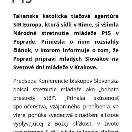
Talianska katolícka tlačová agentúra
SIR Europa, ktorá sídli v Ríme, si všimla
Národné stretnutie mládeže P15 v
Poprade. Priniesla o ňom rozsiahly
článok, v ktorom informuje o tom, že
Poprad pripraví mladých Slovákov na
Svetové dni mládeže v Krakove.
Predseda Konferencie biskupov Slovenska
opísal stretnutie mládeže ako „bohato
prestretý stôl“. „Prináša skúsenosť
spoločenstva, vzájomného prehĺbenia vo
viere, ponúka svedectvá o nadšení a istote
vyplývajúcej z Božej blízkosti v živote