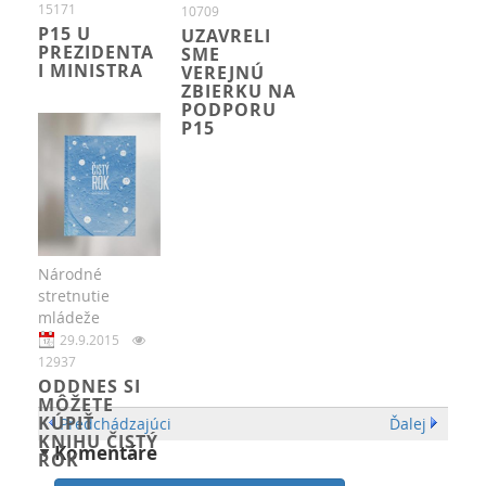
15171
10709
P15 U
UZAVRELI
PREZIDENTA
SME
I MINISTRA
VEREJNÚ
ZBIERKU NA
PODPORU
P15
Národné
stretnutie
mládeže
29.9.2015
12937
ODDNES SI
MÔŽETE
KÚPIŤ
Predchádzajúci
Ďalej
KNIHU ČISTÝ
Komentáre
ROK