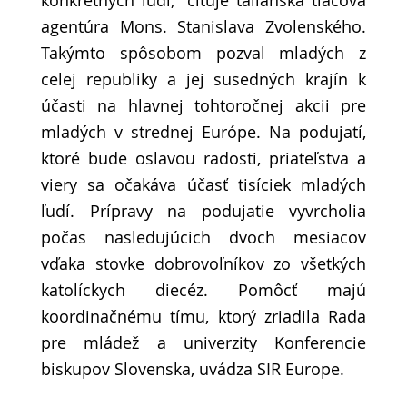
konkrétnych ľudí,“ cituje talianska tlačová
agentúra Mons. Stanislava Zvolenského.
Takýmto spôsobom pozval mladých z
celej republiky a jej susedných krajín k
účasti na hlavnej tohtoročnej akcii pre
mladých v strednej Európe. Na podujatí,
ktoré bude oslavou radosti, priateľstva a
viery sa očakáva účasť tisíciek mladých
ľudí. Prípravy na podujatie vyvrcholia
počas nasledujúcich dvoch mesiacov
vďaka stovke dobrovoľníkov zo všetkých
katolíckych diecéz. Pomôcť majú
koordinačnému tímu, ktorý zriadila Rada
pre mládež a univerzity Konferencie
biskupov Slovenska, uvádza SIR Europe.