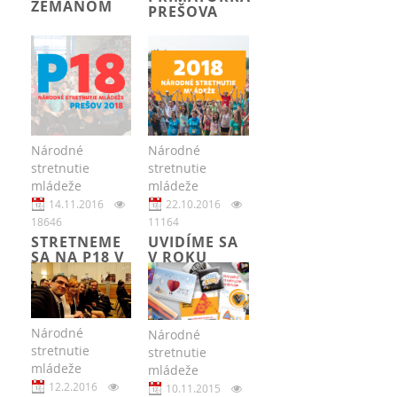
ZEMANOM
PREŠOVA
Národné
Národné
stretnutie
stretnutie
mládeže
mládeže
14.11.2016
22.10.2016
18646
11164
STRETNEME
UVIDÍME SA
SA NA P18 V
V ROKU
PREŠOVE
2018?
Národné
Národné
stretnutie
stretnutie
mládeže
mládeže
12.2.2016
10.11.2015