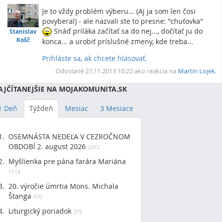
Je to vždy problém výberu... (Aj ja som len čosi
povyberal) - ale nazvali ste to presne: "chuťovka"
Snáď priláka začítať sa do nej..., dočítať ju do
Stanislav
Košč
konca... a urobiť príslušné zmeny, kde treba...
Prihláste sa, ak chcete hlasovať.
Rea
Vrc
Odoslané 27.11.2013 10:22 ako reakcia na
Martin Lojek
.
AJČÍTANEJŠIE NA MOJAKOMUNITA.SK
1 Deň
Týždeň
Mesiac
3 Mesiace
OSEMNÁSTA NEDEĽA V CEZROČNOM
OBDOBÍ 2. august 2026
2372
Myšlienka pre pána farára Mariána
1114
20. výročie úmrtia Mons. Michala
Štanga
470
Liturgický poriadok
375