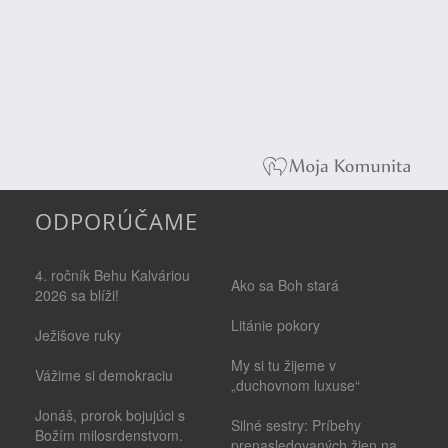
ODPORÚČAME
4. ročník Behu Kalváriou
Ako sa Boh stará
2026 sa blíži!
Litánie pokory
Ježišove ruky
My si tu žijeme v
Vážime si demokraciu
„duchovnom luxuse“
Jonáš, prorok bojujúci s
Silné sestry: Príbehy
Božím milosrdenstvom.
prenasledovaných žien na