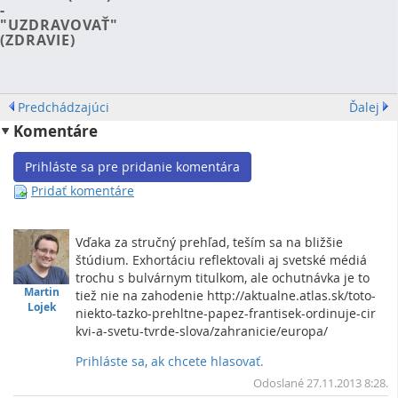
-
"UZDRAVOVAŤ"
(ZDRAVIE)
Predchádzajúci
Ďalej
Komentáre
Prihláste sa pre pridanie komentára
Pridať komentáre
Vďaka za stručný prehľad, teším sa na bližšie
štúdium. Exhortáciu reflektovali aj svetské médiá
trochu s bulvárnym titulkom, ale ochutnávka je to
Martin
tiež nie na zahodenie http://aktualne.atlas.sk/toto-
Lojek
niekto-tazko-prehltne-papez-frantisek-ordinuje-cir
­kvi-a-svetu-tvrde-slova/zahranicie/europa/
Prihláste sa, ak chcete hlasovať.
Rea
Vrc
Odoslané 27.11.2013 8:28.