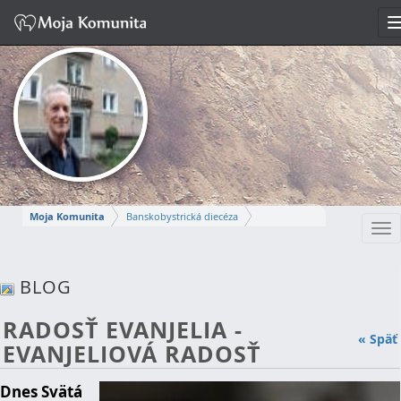
Moja Komunita
Banskobystrická diecéza
Tog
Dekanát Turčianske Teplice
farnosť Turčiansky Peter
nav
STANISLAV
BLOG
Napísať správu
RADOSŤ EVANJELIA -
« Späť
EVANJELIOVÁ RADOSŤ
Dnes Svätá