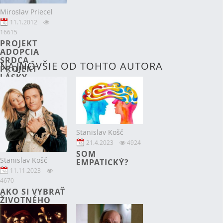
Miroslav Priecel
11.1.2012
16615
PROJEKT
ADOPCIA
SRDCA -
NAJNOVŠIE OD TOHTO AUTORA
PROJEKT
LÁSKY
Stanislav Košč
21.4.2023
4924
SOM
Stanislav Košč
EMPATICKÝ?
11.11.2023
4670
AKO SI VYBRAŤ
ŽIVOTNÉHO
PARTNERA –
ROZHOVOR S