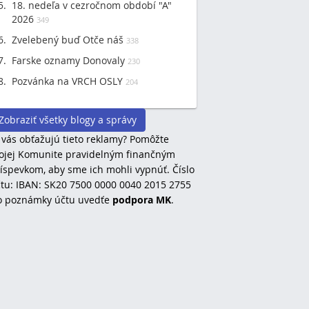
18. nedeľa v cezročnom období "A"
2026
349
Zvelebený buď Otče náš
338
Farske oznamy Donovaly
230
Pozvánka na VRCH OSLY
204
Zobraziť všetky blogy a správy
 vás obťažujú tieto reklamy? Pomôžte
jej Komunite pravidelným finančným
íspevkom, aby sme ich mohli vypnúť. Číslo
tu: IBAN: SK20 7500 0000 0040 2015 2755
o poznámky účtu uvedťe
podpora MK
.