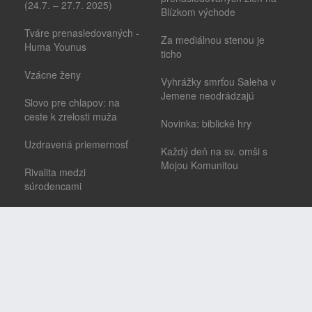
(24.7. – 27.7. 2025)
Blízkom východe
Tváre prenasledovaných -
Za mediálnou stenou je
Huma Younus
ticho
Vzácne ženy
Vyhrážky smrťou Saleha v
Jemene neodrádzajú
Slovo pre chlapov: na
ceste k zrelosti muža
Novinka: biblické hry
Uzdravená priemernosť
Každý deň na sv. omši s
Mojou Komunitou
Rivalita medzi
súrodencami