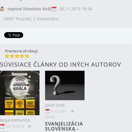
napísal Stanislav Košč
26.11.2013 18:34
18587 Prezretí,
2 Komentáre
Priemerne (8 Hlasy)
SÚVISIACE ČLÁNKY OD INÝCH AUTOROV
Jozef Greš
6.12.2011
56432
Moja Komunita
EVANJELIZÁCIA
24.10.2013
SLOVENSKA -
92141