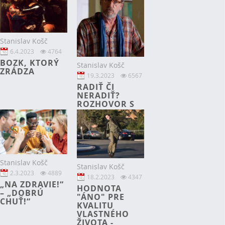
KATE
MCKEYOVOU
Stanislav Košč
6.4.2023
4764
BOZK, KTORÝ
Stanislav Košč
ZRÁDZA
19.3.2023
6567
RADIŤ ČI
NERADIŤ?
ROZHOVOR S
RICHARDOM Z
TEXASU
Stanislav Košč
Stanislav Košč
2.3.2023
4889
18.2.2023
4347
„NA ZDRAVIE!“
HODNOTA
– „DOBRÚ
"ÁNO" PRE
CHUŤ!“
KVALITU
VLASTNÉHO
ŽIVOTA -