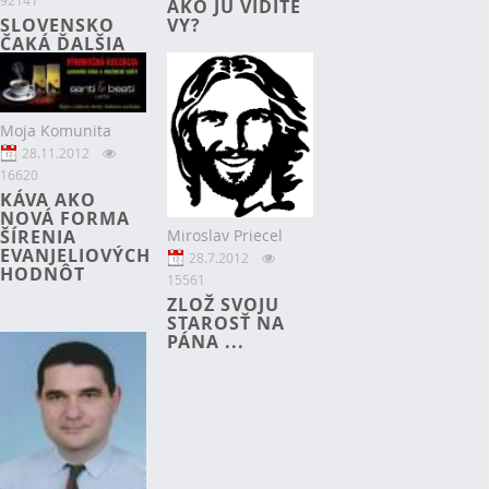
AKO JU VIDÍTE
SLOVENSKO
VY?
ČAKÁ ĎALŠIA
VLNA
EVANJELIZÁCIE
Moja Komunita
28.11.2012
16620
KÁVA AKO
NOVÁ FORMA
ŠÍRENIA
Miroslav Priecel
EVANJELIOVÝCH
28.7.2012
HODNÔT
15561
ZLOŽ SVOJU
STAROSŤ NA
PÁNA ...