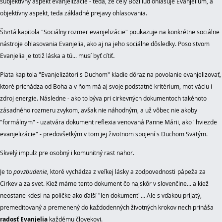
subjektívny aspekt evanjelizácie - teda, že celý Boží ľud ohlásuje Evanjelium, a
objektívny aspekt, teda základné prejavy ohlasovania.
Štvrtá kapitola "Sociálny rozmer evanjelizácie" poukazuje na konkrétne sociálne
nástroje ohlasovania Evanjelia, ako aj na jeho sociálne dôsledky. Posolstvom
.
Evanjelia je totiž láska a tú... musí byť cítiť
Piata kapitola "Evanjelizátori s Duchom" kladie dôraz na povolanie evanjelizovať,
ktoré prichádza od Boha a v ňom má aj svoje podstatné kritérium, motiváciu i
zdroj energie. Následne - ako to býva pri cirkevných dokumentoch takéhoto
zásadného rozmeru zvykom, avšak nie náhodným, a už vôbec nie akoby
"formálnym" - uzatvára dokument reflexia venovaná Panne Márii, ako "hviezde
evanjelizácie" - predovšetkým v tom jej životnom spojení s Duchom Svätým.
Skvelý impulz pre osobný i komunitný rast nahor.
Je to
povzbudenie
, ktoré vychádza z veľkej lásky a zodpovednosti
pápeža za
Cirkev a za svet.
Kiež máme tento dokument čo najskôr v slovenčine... a kiež
neostane kdesi na poličke ako ďalší "len dokument"... Ale s vďakou prijatý,
premeditovaný a premenený do každodenných životných krokov nech prináša
radosť Evanjelia
každému človekovi.