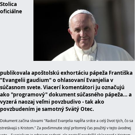
Stolica
oficiálne
publikovala apoštolskú exhortáciu pápeža Františka
"Evangelii gaudium" o ohlasovaní Evanjelia v
súčasnom svete. Viacerí komentátori ju označujú
ako "programový" dokument súčasného pápeža... a
vyzerá naozaj veľmi povzbudivo - tak ako
povzbudením je samotný Svätý Otec.
Dokument začína slovami "Radosť Evanjelia napĺňa srdce a celý život tých, čo sa
stretávajú s Kristom." Za povšimnu
tie stojí prítomný čas použitý v tejto úvodnej
vete... Evanjelium je zdrojom radosti, ale nestačí predošlá skúsenosť s Kristom,