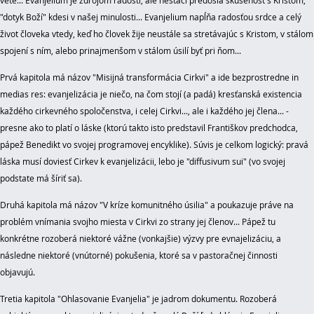
"dotyk Boží" kdesi v našej minulosti...
Evanjelium
napĺňa
radosťou srdce a celý
život človeka vtedy, keď ho človek žije neustále sa stretávajúc s Kristom, v stálom
spojení s ním, alebo prinajmenšom v stálom úsilí byť pri ňom...
Prvá kapitola má názov "Misijná transformácia Cirkvi" a ide bezprostredne in
medias res: evanjelizácia je niečo, na čom stojí (a padá) kresťanská existencia
každého cirkevného spoločenstva, i celej Cirkvi..., ale i každého jej člena... -
presne ako to platí o láske (ktorú takto isto predstavil Františkov predchodca,
pápež Benedikt vo svojej programovej encyklike). Súvis je celkom logický: pravá
láska musí doviesť Cirkev k evanjelizácii, lebo je "diffusivum sui" (vo svojej
podstate má šíriť sa).
Druhá kapitola má názov "V kríze komunitného úsilia" a poukazuje práve na
problém vnímania svojho miesta v Cirkvi zo strany jej členov... Pápež tu
konkrétne rozoberá niektoré vážne (vonkajšie) výzvy pre evnajelizáciu, a
následne niektoré (vnútorné) pokušenia, ktoré sa v pastoračnej činnosti
objavujú.
Tretia kapitola "Ohlasovanie Evanjelia" je jadrom dokumentu. Rozoberá