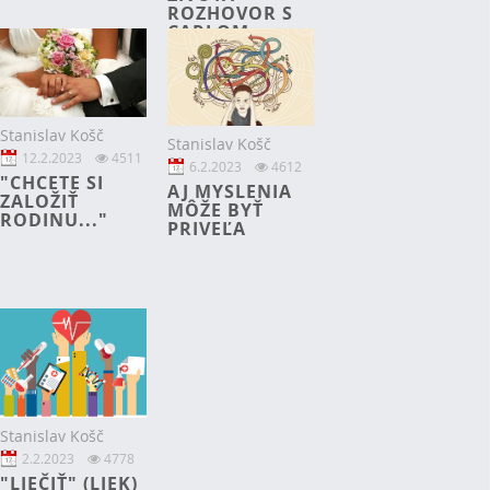
ROZHOVOR S
CARLOM
ALLANOM
Stanislav Košč
Stanislav Košč
12.2.2023
4511
6.2.2023
4612
"CHCETE SI
AJ MYSLENIA
ZALOŽIŤ
MÔŽE BYŤ
RODINU..."
PRIVEĽA
Stanislav Košč
2.2.2023
4778
"LIEČIŤ" (LIEK)