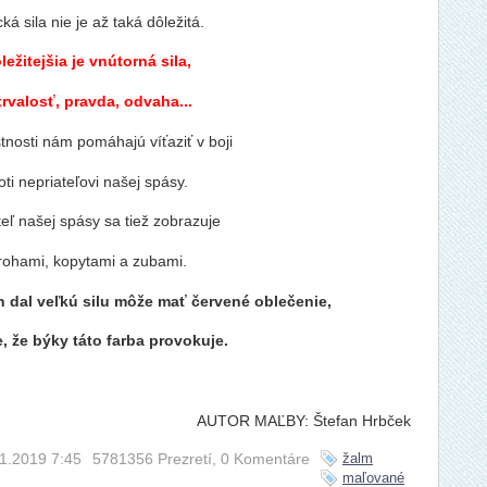
ká sila nie je až taká dôležitá.
ležitejšia je vnútorná sila,
trvalosť, pravda, odvaha...
stnosti nám pomáhajú víťaziť v boji
oti nepriateľovi našej spásy.
eľ našej spásy sa tiež zobrazuje
rohami, kopytami a zubami.
 dal veľkú silu môže mať červené oblečenie,
e, že býky táto farba provokuje.
AUTOR MAĽBY: Štefan Hrbček
žalm
.1.2019 7:45
5781356 Prezretí,
0 Komentáre
maľované