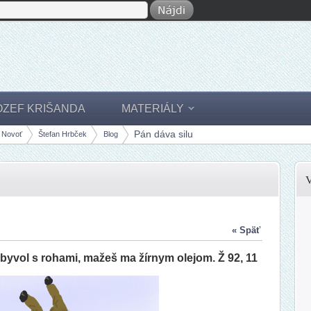
OZEF KRIŠANDA
MATERIÁLY
Pán dáva silu
ť Novoť
Štefan Hrbček
Blog
« Späť
byvol s rohami, mažeš ma žírnym olejom. Ž 92, 11