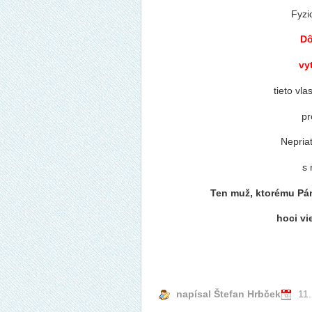
Fyzic
Dô
vy
tieto vla
pr
Nepriat
s 
Ten muž, ktorému Pán
hoci vi
napísal Štefan Hrbček
11