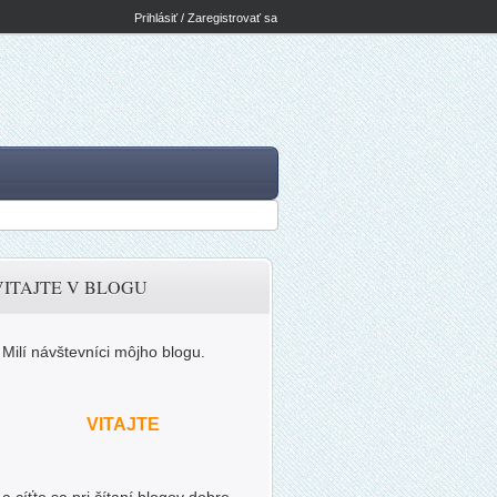
Prihlásiť / Zaregistrovať sa
VITAJTE V BLOGU
Milí návštevníci môjho blogu.
VITAJTE
a cíťte sa pri čítaní blogov dobre.