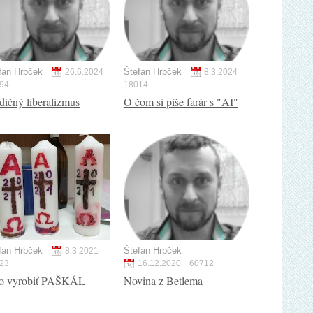
fan Hrbček
Štefan Hrbček
26.6.2024
8.3.2024
94
18014
dičný liberalizmus
O čom si píše farár s "AI"
fan Hrbček
Štefan Hrbček
8.3.2021
23
16.12.2020
60712
o vyrobiť PAŠKÁL
Novina z Betlema