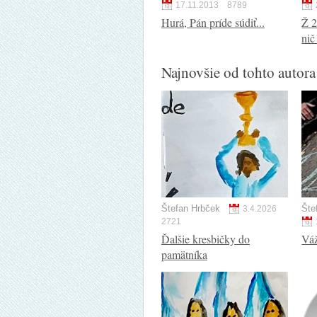
17.11.2013
8789
Hurá, Pán príde súdiť...
Ž 2
nič
Najnovšie od tohto autora
Štefan Hrbček
Šte
3.4.2026
2721
Ďalšie kresbičky do
Váž
pamätníka