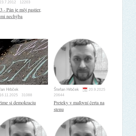
23.7.2012
12203
3 - Pán je môj pastier,
 mi nechýba
fan Hrbček
Štefan Hrbček
20.9.2025
16.11.2025
31088
20644
ime si demokraciu
Preteky v maľovní čerta na
stenu