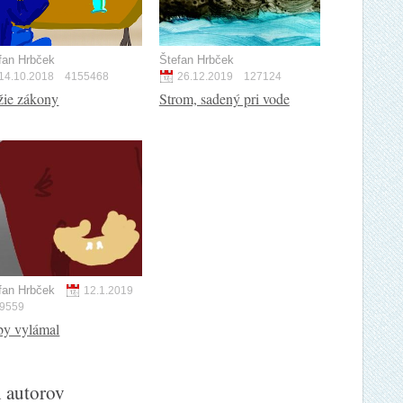
fan Hrbček
Štefan Hrbček
14.10.2018
4155468
26.12.2019
127124
žie zákony
Strom, sadený pri vode
fan Hrbček
12.1.2019
9559
by vylámal
h autorov