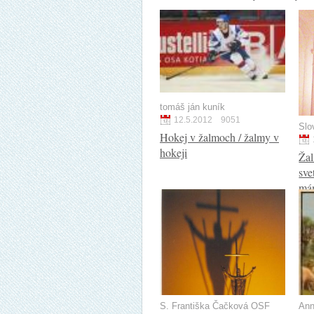
tomáš ján kuník
12.5.2012
9051
Slo
Hokej v žalmoch / žalmy v
hokeji
Žal
sve
má
S. Františka Čačková OSF
Ann