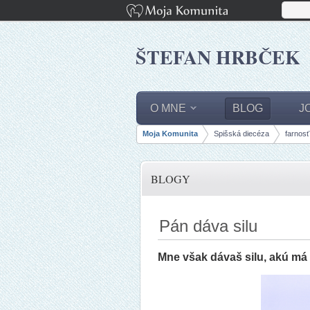
ŠTEFAN HRBČEK
O MNE
BLOG
J
Moja Komunita
Spišská diecéza
farnos
panely, lišty
BLOGY
Pán dáva silu
Mne však dávaš silu, akú má 