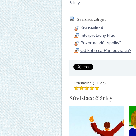
žalmy
Súvisiace zdroje:
Krv nevinná
Interpretačný kľúč
Pozor na zlé "spolky"
Od koho sa Pán odvracia?
Priemerne (1 Hlas)
Súvisiace články