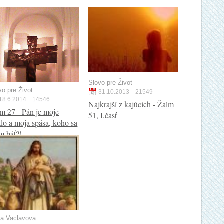
Slovo pre Život
vo pre Život
31.10.2013
21549
18.6.2014
14546
Najkrajší z kajúcich - Žalm
m 27 - Pán je moje
51, I.časť
tlo a moja spása, koho sa
m báť?!
a Vaclavova