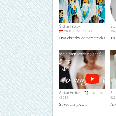
Štefan Hrbček
Šte
26.11.2024
12579
359
Dva obrázky do pamätníčka
Tra
Štefan Hrbček
Šte
3.10.2022
43516
625
Svadobná pieseň
Ak