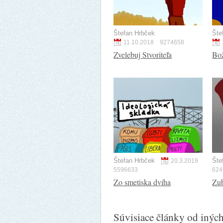
Štefan Hrbček
Šte
11.10.2018
9274658
Zvelebuj Stvoriteľa
Bo
Štefan Hrbček
Šte
20.3.2019
5596633
624
Zo smetiska dvíha
Zu
Súvisiace články od inýc