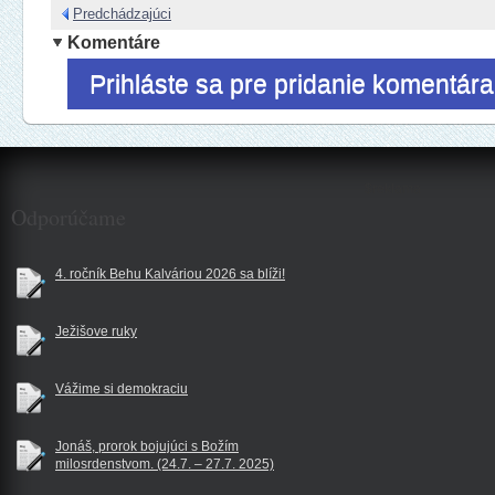
Predchádzajúci
Komentáre
Prihláste sa pre pridanie komentára
$reklama
Odporúčame
4. ročník Behu Kalváriou 2026 sa blíži!
Ježišove ruky
Vážime si demokraciu
Jonáš, prorok bojujúci s Božím
milosrdenstvom. (24.7. – 27.7. 2025)