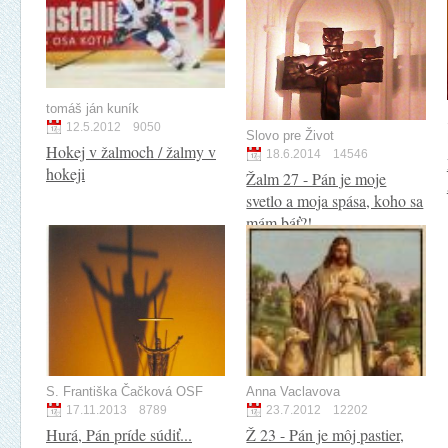
tomáš ján kuník
12.5.2012
9050
Slovo pre Život
Hokej v žalmoch / žalmy v
18.6.2014
14546
hokeji
Žalm 27 - Pán je moje
svetlo a moja spása, koho sa
mám báť?!
S. Františka Čačková OSF
Anna Vaclavova
17.11.2013
8789
23.7.2012
12202
Hurá, Pán príde súdiť...
Ž 23 - Pán je môj pastier,