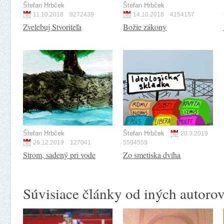
Štefan Hrbček
Štefan Hrbček
11.10.2018
9272439
14.10.2018
4154157
Zvelebuj Stvoriteľa
Božie zákony
Štefan Hrbček
Štefan Hrbček
20.3.2019
26.12.2019
127041
5594559
Strom, sadený pri vode
Zo smetiska dvíha
Súvisiace články od iných autoro