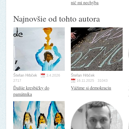
nič mi nechýba
Najnovšie od tohto autora
Štefan Hrbček
Štefan Hrbček
3.4.2026
2717
16.11.2025
31043
Ďalšie kresbičky do
Vážime si demokraciu
pamätníka