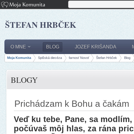
ŠTEFAN HRBČEK
O MNE
BLOG
JOZEF KRIŠANDA
Moja Komunita
Spišská diecéza
farnosť Novoť
Štefan Hrbček
Blog
panely, lišty
BLOGY
Prichádzam k Bohu a čakám
Veď ku tebe, Pane, sa modlím,
počúvaš môj hlas, za rána pri