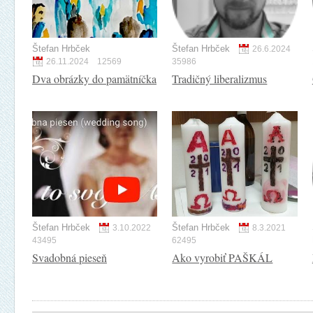
Štefan Hrbček
Štefan Hrbček
26.6.2024
26.11.2024
12569
35986
Dva obrázky do pamätníčka
Tradičný liberalizmus
Štefan Hrbček
Štefan Hrbček
3.10.2022
8.3.2021
43495
62495
Svadobná pieseň
Ako vyrobiť PAŠKÁL