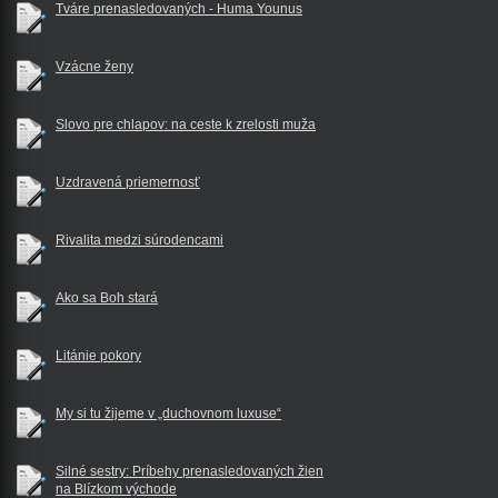
Tváre prenasledovaných - Huma Younus
Vzácne ženy
Slovo pre chlapov: na ceste k zrelosti muža
Uzdravená priemernosť
Rivalita medzi súrodencami
Ako sa Boh stará
Litánie pokory
My si tu žijeme v „duchovnom luxuse“
Silné sestry: Príbehy prenasledovaných žien
na Blízkom východe