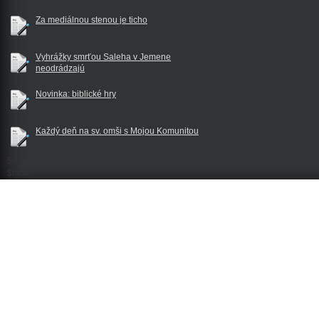
Za mediálnou stenou je ticho
Vyhrážky smrťou Saleha v Jemene
neodrádzajú
Novinka: biblické hry
Každý deň na sv. omši s Mojou Komunitou
$reklama
$footer