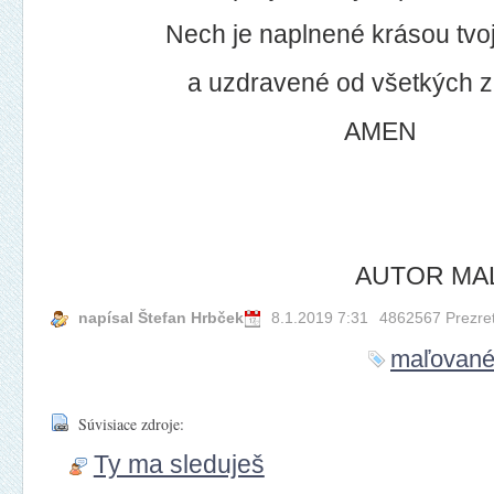
Nech je naplnené krásou tvoje
a uzdravené od všetkých z
AMEN
AUTOR MAĽB
napísal Štefan Hrbček
8.1.2019 7:31
4862567 Prezre
maľované
Súvisiace zdroje:
Ty ma sleduješ