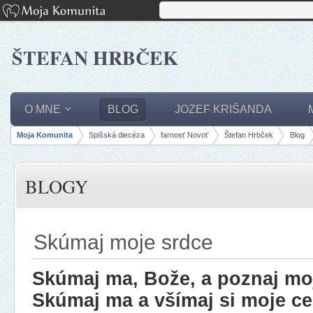
ŠTEFAN HRBČEK
O MNE
BLOG
JOZEF KRIŠANDA
Moja Komunita
Spišská diecéza
farnosť Novoť
Štefan Hrbček
Blog
panely, lišty
BLOGY
Skúmaj moje srdce
Skúmaj ma, Bože, a poznaj mo
Skúmaj ma a všímaj si moje ces