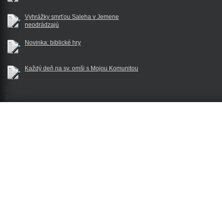
Vyhrážky smrťou Saleha v Jemene
neodrádzajú
Novinka: biblické hry
Každý deň na sv. omši s Mojou Komunitou
$reklama
$footer