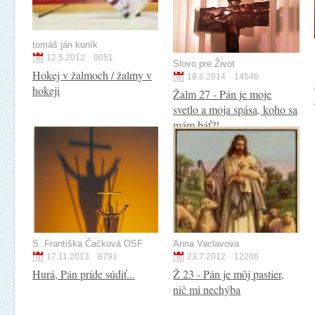
tomáš ján kuník
12.5.2012
9051
Slovo pre Život
Hokej v žalmoch / žalmy v
18.6.2014
14546
hokeji
Žalm 27 - Pán je moje
svetlo a moja spása, koho sa
mám báť?!
S. Františka Čačková OSF
Anna Vaclavova
17.11.2013
8791
23.7.2012
12206
Hurá, Pán príde súdiť...
Ž 23 - Pán je môj pastier,
nič mi nechýba