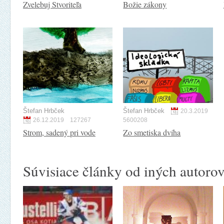
Zvelebuj Stvoriteľa
Božie zákony
Štefan Hrbček
Štefan Hrbček
20.3.2019
26.12.2019
127267
5600208
Strom, sadený pri vode
Zo smetiska dvíha
Súvisiace články od iných autoro