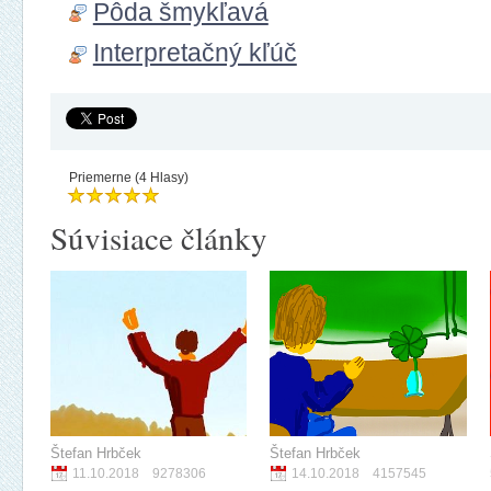
Pôda šmykľavá
Interpretačný kľúč
Priemerne (4 Hlasy)
Súvisiace články
Štefan Hrbček
Štefan Hrbček
11.10.2018
9278306
14.10.2018
4157545