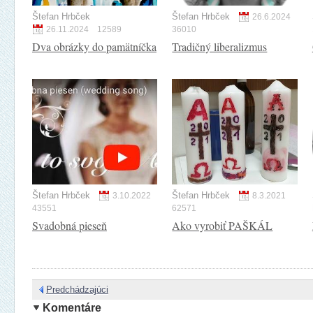
Štefan Hrbček
Štefan Hrbček
26.6.2024
26.11.2024
12589
36010
Dva obrázky do pamätníčka
Tradičný liberalizmus
Štefan Hrbček
Štefan Hrbček
3.10.2022
8.3.2021
43551
62571
Svadobná pieseň
Ako vyrobiť PAŠKÁL
Predchádzajúci
Komentáre