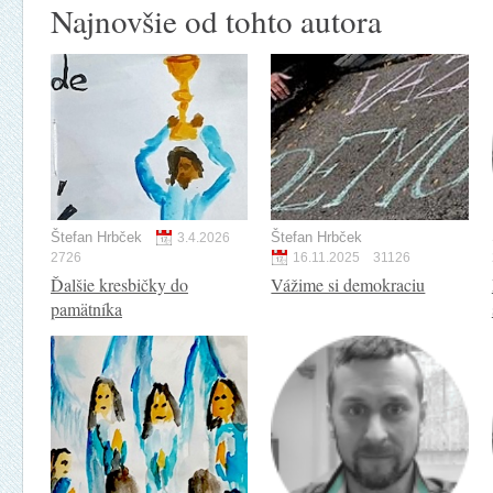
Najnovšie od tohto autora
Štefan Hrbček
Štefan Hrbček
3.4.2026
2726
16.11.2025
31126
Ďalšie kresbičky do
Vážime si demokraciu
pamätníka