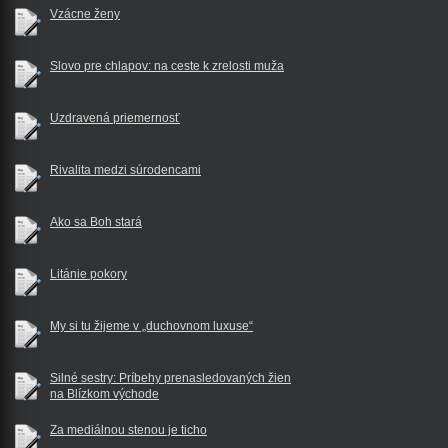
Vzácne ženy
Slovo pre chlapov: na ceste k zrelosti muža
Uzdravená priemernosť
Rivalita medzi súrodencami
Ako sa Boh stará
Litánie pokory
My si tu žijeme v „duchovnom luxuse“
Silné sestry: Príbehy prenasledovaných žien
na Blízkom východe
Za mediálnou stenou je ticho