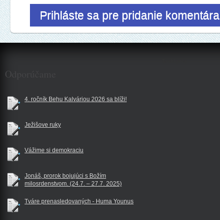
Prihláste sa pre pridanie komentára
$reklama
Odporúčame
4. ročník Behu Kalváriou 2026 sa blíži!
Ježišove ruky
Vážime si demokraciu
Jonáš, prorok bojujúci s Božím
milosrdenstvom. (24.7. – 27.7. 2025)
Tváre prenasledovaných - Huma Younus