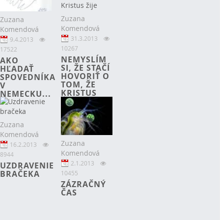
Zuzana
Zuzana
Komendová
Komendová
31.3.2013
9.4.2013
10267
17522
NEMYSLÍM
AKO
SI, ŽE STAČÍ
HĽADAŤ
HOVORIŤ O
SPOVEDNÍKA
TOM, ŽE
V
KRISTUS
NEMECKU...
ŽIJE
Zuzana
Komendová
Zuzana
16.2.2013
Komendová
8944
2.1.2013
UZDRAVENIE
BRAČEKA
10455
ZÁZRAČNÝ
ČAS