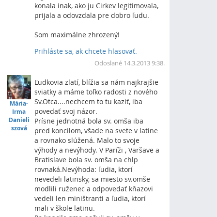
konala inak, ako ju Cirkev legitimovala,
prijala a odovzdala pre dobro ľudu.
Som maximálne zhrozený!
Prihláste sa, ak chcete hlasovať.
Vrch
Odoslané 14.3.2013 9:38.
Ľudkovia zlatí, blížia sa nám najkrajšie
sviatky a máme toľko radosti z nového
Sv.Otca....nechcem to tu kaziť, iba
Mária-
povedať svoj názor.
Irma
Danieli
Prísne jednotná bola sv. omša iba
szová
pred koncilom, všade na svete v latine
a rovnako slúžená. Malo to svoje
výhody a nevýhody. V Paríži , Varšave a
Bratislave bola sv. omša na chlp
rovnaká.Nevýhoda: ľudia, ktorí
nevedeli latinsky, sa miesto sv.omše
modlili ruženec a odpovedať kňazovi
vedeli len miništranti a ľudia, ktorí
mali v škole latinu.