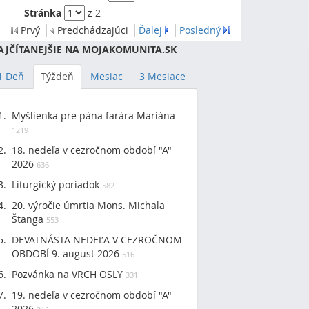
Stránka
z 2
Prvý
Predchádzajúci
Ďalej
Posledný
AJČÍTANEJŠIE NA MOJAKOMUNITA.SK
1 Deň
Týždeň
Mesiac
3 Mesiace
Myšlienka pre pána farára Mariána
1219
18. nedeľa v cezročnom období "A"
2026
636
Liturgický poriadok
582
20. výročie úmrtia Mons. Michala
Štanga
553
DEVÄTNÁSTA NEDEĽA V CEZROČNOM
OBDOBÍ 9. august 2026
516
Pozvánka na VRCH OSLY
331
19. nedeľa v cezročnom období "A"
2026