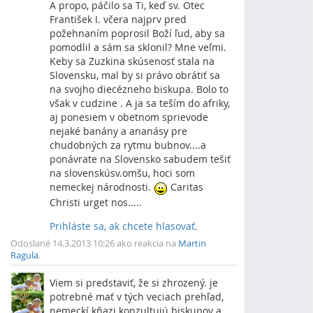
A propo, páčilo sa Ti, keď sv. Otec
František I. včera najprv pred
požehnaním poprosil Boží ľud, aby sa
pomodlil a sám sa sklonil? Mne veľmi.
Keby sa Zuzkina skúsenosť stala na
Slovensku, mal by si právo obrátiť sa
na svojho diecézneho biskupa. Bolo to
však v cudzine . A ja sa teším do afriky,
aj ponesiem v obetnom sprievode
nejaké banány a ananásy pre
chudobných za rytmu bubnov....a
ponávrate na Slovensko sabudem tešiť
na slovenskúsv.omšu, hoci som
nemeckej národnosti.
Caritas
Christi urget nos.....
Prihláste sa, ak chcete hlasovať.
Vrch
Odoslané 14.3.2013 10:26 ako reakcia na
Martin
Ragula
.
Viem si predstaviť, že si zhrozený. je
potrebné mať v tých veciach prehľad,
nemeckí kňazi konzultujú biskupov a