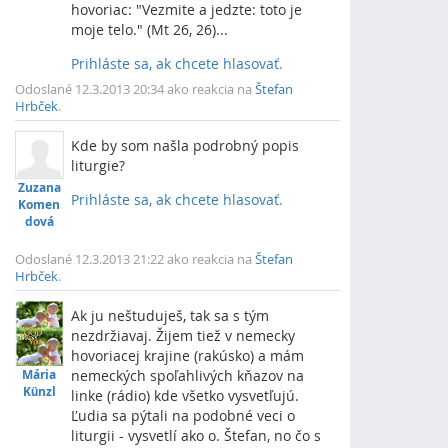
hovoriac: "Vezmite a jedzte: toto je
moje telo." (Mt 26, 26)...
Prihláste sa, ak chcete hlasovať.
Vrch
Odoslané 12.3.2013 20:34 ako reakcia na
Štefan
Hrbček
.
Kde by som našla podrobný popis
liturgie?
Zuzana
Prihláste sa, ak chcete hlasovať.
Komen
Vrch
dová
Odoslané 12.3.2013 21:22 ako reakcia na
Štefan
Hrbček
.
Ak ju neštuduješ, tak sa s tým
nezdržiavaj. Žijem tiež v nemecky
hovoriacej krajine (rakúsko) a mám
Mária
nemeckých spoľahlivých kňazov na
Künzl
linke (rádio) kde všetko vysvetľujú.
Ľudia sa pýtali na podobné veci o
liturgii - vysvetlí ako o. Štefan, no čo s