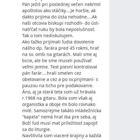
Pán Ježiš pri poslednej večeri nekŕmil
apoštolov ako vtáčiky....Je horšie, ak
dakto prijíma do ústa nehodne....Ak
naši otcovia biskupi rozhodli- do úst-
natŕčať ruku by bola neposlušnosť.
Tak o tom nediskutujem.
Ako ťažko prijímali ľudia dovolenie
nášho dp. farára pred 45 rokmi, hrať
na sv. omši na gitarách. Mali sme aj
bicie, ale tie sme museli používať
veľmi jemne. Text piesní kontroloval
pán farár....hrali smelen cez
obetovanie a cez a po sv.prijímaní- s
pauzou na ticho pre poďakovanie.
Áno, aj ja stará teta som už hrávala
r.1968 na gitaru. Bola som však aj
organistka a oboje mi bolo rovnako
milé. Samozrejme takáto mládežnícka
"kapela" nemá hrať iba pre seba, aj
Boží ľud musí mať príležitosť zapojiť
sa do liturgie.
Navštívila som viaceré krajiny a každá