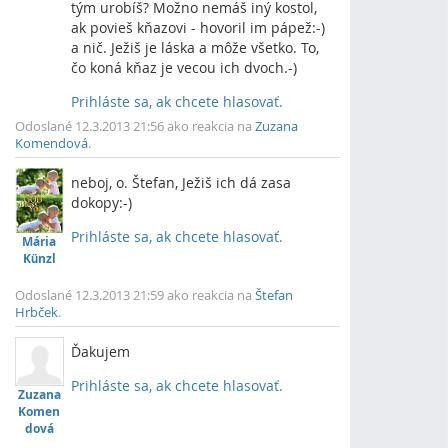
tým urobíš? Možno nemáš iný kostol,
ak povieš kňazovi - hovoril im pápež:-)
a nič. Ježiš je láska a môže všetko. To,
čo koná kňaz je vecou ich dvoch.-)
Prihláste sa, ak chcete hlasovať.
Vrch
Odoslané 12.3.2013 21:56 ako reakcia na
Zuzana
Komendová
.
neboj, o. Štefan, Ježiš ich dá zasa
dokopy:-)
Prihláste sa, ak chcete hlasovať.
Mária
Vrch
Künzl
Odoslané 12.3.2013 21:59 ako reakcia na
Štefan
Hrbček
.
Ďakujem
Prihláste sa, ak chcete hlasovať.
Zuzana
Vrch
Komen
dová