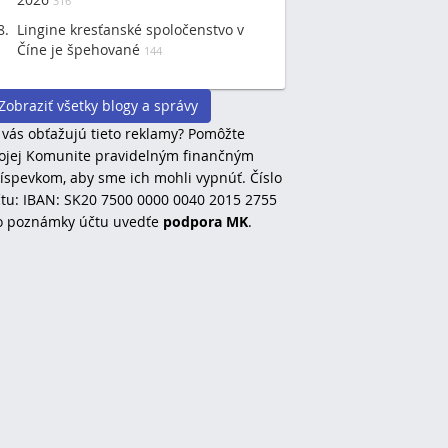
316
Lingine kresťanské spoločenstvo v
Číne je špehované
144
Zobraziť všetky blogy a správy
 vás obťažujú tieto reklamy? Pomôžte
jej Komunite pravidelným finančným
íspevkom, aby sme ich mohli vypnúť. Číslo
tu: IBAN: SK20 7500 0000 0040 2015 2755
o poznámky účtu uvedťe
podpora MK
.