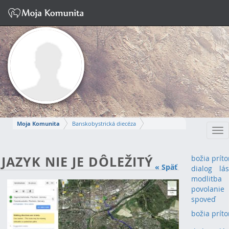
Moja Komunita
Banskobystrická diecéza
Tog
Dekanát Nová Baňa
farnosť Žarnovica
nav
ZUZANA
JAZYK NIE JE DÔLEŽITÝ
božia prít
« Späť
dialog
lá
Napísať správu
modlitba
povolanie
spoveď
božia prít