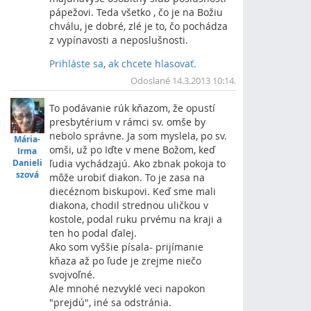
pápežovi. Teda všetko , čo je na Božiu
chválu, je dobré, zlé je to, čo pochádza
z vypínavosti a neposlušnosti.
Prihláste sa, ak chcete hlasovať.
Vrch
Odoslané 14.3.2013 10:14.
To podávanie rúk kňazom, že opustí
presbytérium v rámci sv. omše by
nebolo správne. Ja som myslela, po sv.
Mária-
omši, už po Iďte v mene Božom, keď
Irma
Danieli
ľudia vychádzajú. Ako zbnak pokoja to
szová
môže urobiť diakon. To je zasa na
diecéznom biskupovi. Keď sme mali
diakona, chodil strednou uličkou v
kostole, podal ruku prvému na kraji a
ten ho podal ďalej.
Ako som vyššie písala- prijímanie
kňaza až po ľude je zrejme niečo
svojvoľné.
Ale mnohé nezvyklé veci napokon
"prejdú", iné sa odstránia.