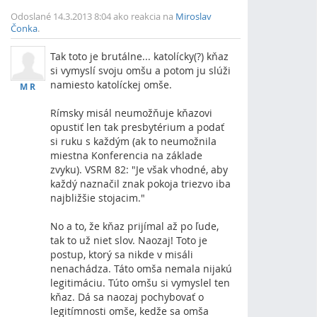
Vrch
Odoslané 14.3.2013 8:04 ako reakcia na
Miroslav
Čonka
.
Tak toto je brutálne... katolícky(?) kňaz
si vymyslí svoju omšu a potom ju slúži
namiesto katolíckej omše.
M R
Rímsky misál neumožňuje kňazovi
opustiť len tak presbytérium a podať
si ruku s každým (ak to neumožnila
miestna Konferencia na základe
zvyku). VSRM 82: "Je však vhodné, aby
každý naznačil znak pokoja triezvo iba
najbližšie stojacim."
No a to, že kňaz prijímal až po ľude,
tak to už niet slov. Naozaj! Toto je
postup, ktorý sa nikde v misáli
nenachádza. Táto omša nemala nijakú
legitimáciu. Túto omšu si vymyslel ten
kňaz. Dá sa naozaj pochybovať o
legitímnosti omše, kedže sa omša