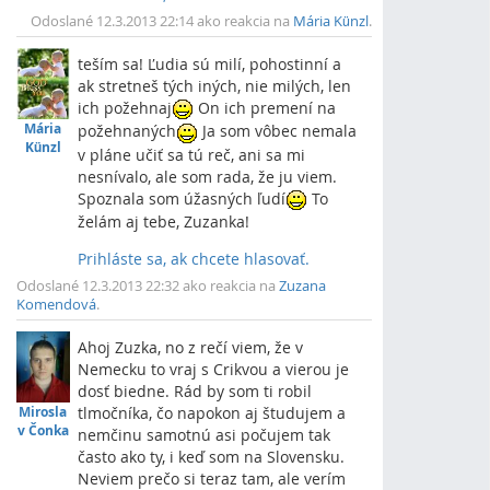
Vrch
Odoslané 12.3.2013 22:14 ako reakcia na
Mária Künzl
.
teším sa! Ľudia sú milí, pohostinní a
ak stretneš tých iných, nie milých, len
ich požehnaj
On ich premení na
Mária
požehnaných
Ja som vôbec nemala
Künzl
v pláne učiť sa tú reč, ani sa mi
nesnívalo, ale som rada, že ju viem.
Spoznala som úžasných ľudí
To
želám aj tebe, Zuzanka!
Prihláste sa, ak chcete hlasovať.
Vrch
Odoslané 12.3.2013 22:32 ako reakcia na
Zuzana
Komendová
.
Ahoj Zuzka, no z rečí viem, že v
Nemecku to vraj s Crikvou a vierou je
dosť biedne. Rád by som ti robil
Mirosla
tlmočníka, čo napokon aj študujem a
v Čonka
nemčinu samotnú asi počujem tak
často ako ty, i keď som na Slovensku.
Neviem prečo si teraz tam, ale verím