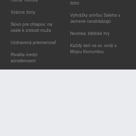
ticho
Vzácne ženy
Vyhrážky smrťou Saleha v
Jemene neodrádzajú
Slovo pre chlapov: na
ceste k zrelosti muža
Novinka: biblické hry
Uzdravená priemernosť
Každý deň na sv. omši s
Mojou Komunitou
Rivalita medzi
súrodencami