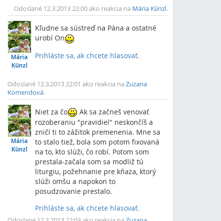
Odoslané 12.3.2013 22:00 ako reakcia na
Mária Künzl
.
Kľudne sa sústreď na Pána a ostatné
urobí On
Prihláste sa, ak chcete hlasovať.
Mária
Vrch
Künzl
Odoslané 12.3.2013 22:01 ako reakcia na
Zuzana
Komendová
.
Niet za čo
Ak sa začneš venovať
rozoberaniu "pravidiel" neskončíš a
zničí ti to zážitok premenenia. Mne sa
Mária
to stalo tiež, bola som potom fixovaná
Künzl
na to, kto slúži, čo robí. Potom som
prestala-začala som sa modliž tú
liturgiu, požehnanie pre kňaza, ktorý
slúži omšu a napokon to
posudzovanie prestalo.
Prihláste sa, ak chcete hlasovať.
Vrch
Odoslané 12.3.2013 22:03 ako reakcia na
Zuzana