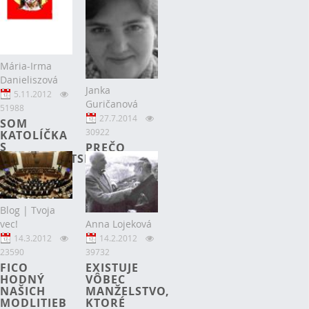
Mária-Irma
Danieliszová
Janka
5.11.2012
Guričanová
51988
27.7.2014
SOM
30922
KATOLÍČKA
S
PREČO
PROTESTANTSKÝM
HOVORIŤ O
SRDCOM
SVOJICH
POTREBÁCH
Blog | Tvoja
Anna Lojeková
vec!
14.2.2012
14.3.2012
39732
23590
EXISTUJE
FICO
VÔBEC
HODNÝ
MANŽELSTVO,
NAŠICH
KTORÉ
MODLITIEB