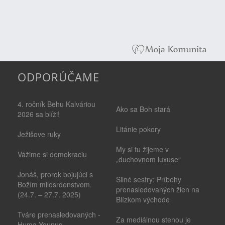
ODPORÚČAME
4. ročník Behu Kalváriou
Ako sa Boh stará
2026 sa blíži!
Litánie pokory
Ježišove ruky
My si tu žijeme v
Vážime si demokraciu
„duchovnom luxuse“
Jonáš, prorok bojujúci s
Silné sestry: Príbehy
Božím milosrdenstvom.
prenasledovaných žien na
(24.7. – 27.7. 2025)
Blízkom východe
Tváre prenasledovaných -
Za mediálnou stenou je
Huma Younus