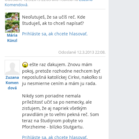
Komendová
.
Neoľutuješ, že sa učíš reč. Kde
študuješ, ak to chceš napísať?
Prihláste sa, ak chcete hlasovať.
Mária
Vrch
Künzl
Odoslané 12.3.2013 22:08.
ešte raz ďakujem. Znovu mám
pokoj, pretože rozhodne nechcem byť
neposlušná katolíckej Cirkvi, nakoľko si
Zuzana
Komen
ju nesmierne cením a mám ju rada.
dová
Nikdy som poriadne nemala
príležitosť učiť sa po nemecky, ale
zisťujem, že aj napriek všetkým
pravidlám je to veľmi pekná reč. Som
teraz na študijnom pobyte vo
Pforzheime - blízko Stutgartu.
Prihláste sa, ak chcete hlasovať.