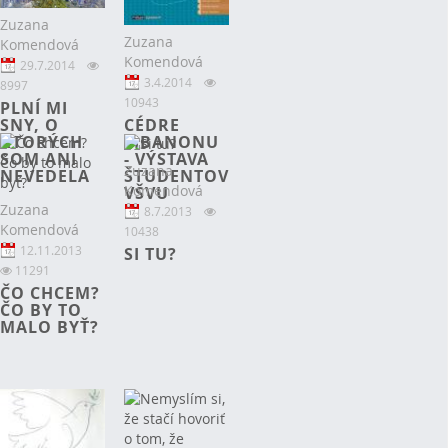
Zuzana
Zuzana
Komendová
Komendová
29.7.2014
3.4.2014
8997
10943
PLNÍ MI
SNY, O
CÉDRE
KTORÝCH
LIBANONU
SOM ANI
- VÝSTAVA
Zuzana
NEVEDELA
ŠTUDENTOV
Komendová
VŠVU
Zuzana
8.7.2013
Komendová
10438
12.11.2013
SI TU?
11291
ČO CHCEM?
ČO BY TO
MALO BYŤ?