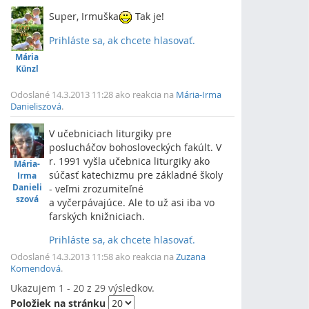
Super, Irmuška
Tak je!
Prihláste sa, ak chcete hlasovať.
Vrch
Mária
Künzl
Odoslané 14.3.2013 11:28 ako reakcia na
Mária-Irma
Danieliszová
.
V učebniciach liturgiky pre
poslucháčov bohosloveckých fakúlt. V
r. 1991 vyšla učebnica liturgiky ako
Mária-
súčasť katechizmu pre základné školy
Irma
Danieli
- veľmi zrozumiteľné
szová
a vyčerpávajúce. Ale to už asi iba vo
farských knižniciach.
Prihláste sa, ak chcete hlasovať.
Vrch
Odoslané 14.3.2013 11:58 ako reakcia na
Zuzana
Komendová
.
Ukazujem 1 - 20 z 29 výsledkov.
Položiek na stránku