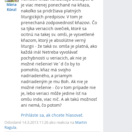
Mária
je viac menej ponechané na kňaza,
Künzl
nakoľko sa pridržiava platných
liturgických predpisov. V tom je
prenechaná zodpovednosť kňazovi. Čo
sa týka veriacich ovečiek, ktoré sa
ocitnú na takej sv. omši, je vysvetlené
kňazom, ktorý je absolútne verný
liturgii - že taká sv. omša je platná, ako
každá iná! Netreba vyvolávať
pochybnosti u veriacich, ak nie je
možné riešenie! Ve´d čo by to
pomohlo, kňaz má svojho
nadriadeného, a priamym
nadriadeným je mu Boh. Ak nie je
možné riešenie - čo v tom prípade nie
je, lebo veriaci môže jedine ísť na
omšu inde, viac nič. A ak takú možnosť
ani nemá, čo potom?
Prihláste sa, ak chcete hlasovať.
Vrch
Odoslané 14.3.2013 11:26 ako reakcia na
Martin
Ragula
.