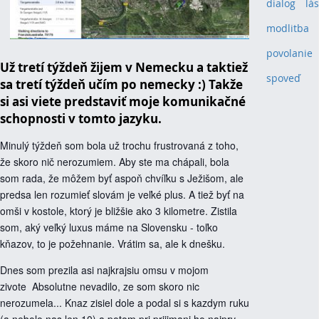
dialog
(1)
lá
modlitba
(1
povolanie
(
Už tretí týždeň žijem v Nemecku a taktiež
spoveď
(1)
sa tretí týždeň učím po nemecky :) Takže
si asi viete predstaviť moje komunikačné
schopnosti v tomto jazyku.
Minulý týždeň som bola už trochu frustrovaná z toho,
že skoro nič nerozumiem. Aby ste ma chápali, bola
som rada, že môžem byť aspoň chvíľku s Ježišom, ale
predsa len rozumieť slovám je veľké plus. A tiež byť na
omši v kostole, ktorý je bližšie ako 3 kilometre. Zistila
som, aký veľký luxus máme na Slovensku - toľko
kňazov, to je požehnanie. Vrátim sa, ale k dnešku.
Dnes som prezila asi najkrajsiu omsu v mojom
zivote Absolutne nevadilo, ze som skoro nic
nerozumela... Knaz zisiel dole a podal si s kazdym ruku