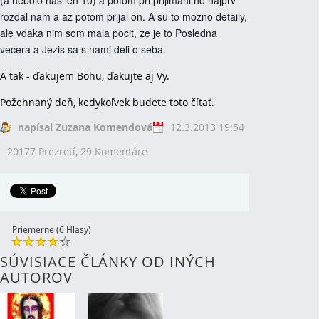
(a nebolo nas len 10) a potom pri prijimani ho najprv
rozdal nam a az potom prijal on. A su to mozno detaily,
ale vdaka nim som mala pocit, ze je to Posledna
vecera a Jezis sa s nami deli o seba.
A tak - ďakujem Bohu, ďakujte aj Vy.
Požehnaný deň, kedykoľvek budete toto čítať.
napísal Zuzana Komendová
12.3.2013 19:54
20177 Prezretí,
29 Komentáre
Priemerne (6 Hlasy)
SÚVISIACE ČLÁNKY OD INÝCH
AUTOROV