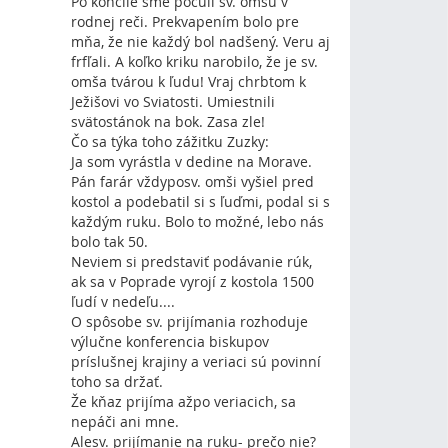
Po koncile sme počuli sv. omšu v
rodnej reči. Prekvapením bolo pre
mňa, že nie každý bol nadšený. Veru aj
frfľali. A koľko kriku narobilo, že je sv.
omša tvárou k ľudu! Vraj chrbtom k
Ježišovi vo Sviatosti. Umiestnili
svätostánok na bok. Zasa zle!
Čo sa týka toho zážitku Zuzky:
Ja som vyrástla v dedine na Morave.
Pán farár vždyposv. omši vyšiel pred
kostol a podebatil si s ľuďmi, podal si s
každým ruku. Bolo to možné, lebo nás
bolo tak 50.
Neviem si predstaviť podávanie rúk,
ak sa v Poprade vyrojí z kostola 1500
ľudí v nedeľu....
O spôsobe sv. prijímania rozhoduje
výlučne konferencia biskupov
príslušnej krajiny a veriaci sú povinní
toho sa držať.
Že kňaz prijíma ažpo veriacich, sa
nepáči ani mne.
Alesv. prijímanie na ruku- prečo nie?