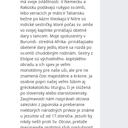
má svoje zvláštnosti. V Nemecku a
Rakúsku podávajú rukypo sv.omši,
lebo veriacich je málo.V Taliansku
bežne po kázni tlieskajú.V Nitre sú
indické sestričky, ktoré počas sv. omše
vo svojej kaplnke prinášajú obetné
dary s tancom. Moje spolusestry v
Burundi- stredná Afrika- prinášajúako
obetené dary jedlo, ktoré sa rozdá po
sv.omši chudobným rodinám. Sestry z
Etiópie sú východného- koptského-
obradu a ich spev je veľmi
monotónny pre naše uši, ale pre ne
znamená čosi majestátne a krásne. Ja
osobne popri našej veľmi ľúbim aj
gréckokatolícku liturgiu, či je slúžená
po slovensky alebo starosloviensky.
Zaujímavosti nám rozprávali otcovia
saleziáni z Japonska a preberanie
niektorých národných prvkov je známe
u jezuitov už od 17.storočia. Jezuiti by
nikdy nešli proti Sv. Otcovi, pretože
majúnavyše osobitný sľub poslušnosti