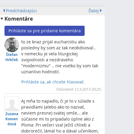
Predchádzajúci
Ďalej
Komentáre
Prihláste sa pre pridanie komentára
to ze knaz prijal eucharistiu ako
posledny by som az tak neobdivoval..
v nemecku je vela liturgickej
Štefan
svojvolnosti a nezdraveho
Hrbček
"modernizmu" .. nie vsetko by som tak
uznanlivo hodnotil.
Prihláste sa, ak chcete hlasovať.
Vrch
Odoslané 12.3.2013 20:25.
Aj mňa to napadlo, či je to v súlade s
pravidlami (alebo ako to nazvať,
neviem presne) svätej omše... ale
Zuzana
súčasne mi to pripadalo úplne ako z
Komen
dová
Písma: Pri večeri vzal Ježiš chlieb a
dobrorečil, lámal ho a dával učeníkom,