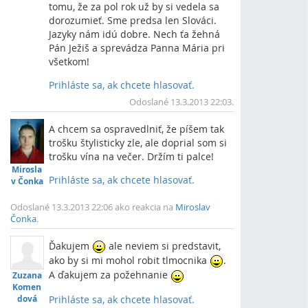
tomu, že za pol rok už by si vedela sa
dorozumieť. Sme predsa len Slováci.
Jazyky nám idú dobre. Nech ťa žehná
Pán Ježiš a sprevádza Panna Mária pri
všetkom!
Prihláste sa, ak chcete hlasovať.
Vrch
Odoslané 13.3.2013 22:03.
A chcem sa ospravedlniť, že píšem tak
trošku štylisticky zle, ale doprial som si
trošku vína na večer. Držím ti palce!
Mirosla
Prihláste sa, ak chcete hlasovať.
v Čonka
Vrch
Odoslané 13.3.2013 22:06 ako reakcia na
Miroslav
Čonka
.
Ďakujem
ale neviem si predstavit,
ako by si mi mohol robit tlmocnika
.
A ďakujem za požehnanie
Zuzana
Komen
dová
Prihláste sa, ak chcete hlasovať.