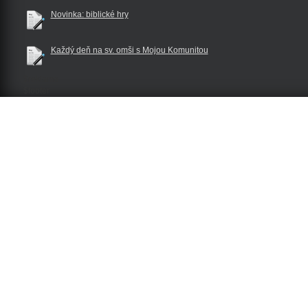
Novinka: biblické hry
Každý deň na sv. omši s Mojou Komunitou
$reklama
$footer