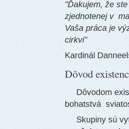
"Ďakujem, že ste
zjednotenej v ma
Vaša práca je vý
cirkvi"
Kardinál Danneels
Dôvod existenc
Dôvodom existen
bohatstvá sviatos
Skupiny sú vytvo