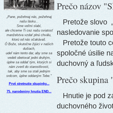
Prečo názov "S
„Pane, požehnaj nás, požehnaj
Pretože slovo „s
našu lásku...
Sme veľmi slabí,
nasledovanie spo
ale chceme Ti cez našu sviatosť
manželstva vzdať plnú chválu,
ktorú od nás očakávaš.
Pretože touto c
Ó Bože, skutočne žijúci v našich
dušiach,
spoločné úsilie 
udeľ nám tento dar, aby sme sa
vedeli obetovať jedni druhým,
duchovný a ľudsk
úplne sa oddať tým, ktorých si
nám zveril do starostlivosti,
tak, aby sme sa stali jedným
Prečo skupina 
srdcom, úplne oddaným Tebe."
Prvé stretnutie skupinky...
75. narodeniny hnutia END...
Hnutie je pod záš
duchovného život