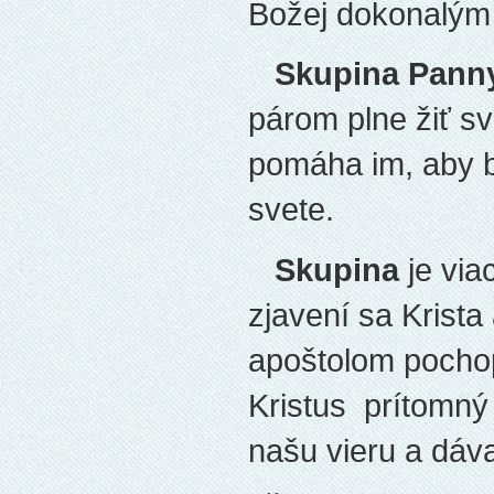
Božej dokonalým
Skupina Pann
párom plne žiť sv
pomáha im, aby b
svete.
Skupina
je via
zjavení sa Krist
apoštolom pocho
Kristus prítomný 
našu vieru a dáva 