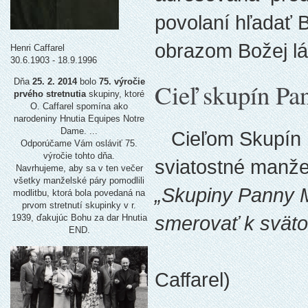
povolaní hľadať 
obrazom Božej lá
Henri Caffarel
30.6.1903 - 18.9.1996
Dňa
25. 2. 2014
bolo
75. výročie
Cieľ skupín Pa
prvého stretnutia
skupiny, ktoré
O. Caffarel spomína ako
narodeniny Hnutia Equipes Notre
Dame. ...
Cieľom Skupín P
Odporúčame Vám osláviť 75.
výročie tohto dňa.
sviatostné manže
Navrhujeme, aby sa v ten večer
všetky manželské páry pomodlili
„Skupiny Panny 
modlitbu, ktorá bola povedaná na
prvom stretnutí skupinky v r.
smerovať k svätos
1939, ďakujúc Bohu za dar Hnutia
END.
(
Caffarel)