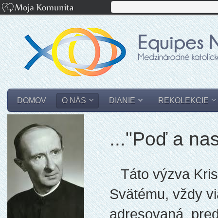
DOMOV
O NÁS
DIANIE
REKOLEKCIE
..."Poď a nas
Táto výzva Kris
Svätému, vždy via
adresovaná pred