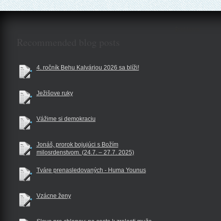
$reklama
Recommended blog posts
4. ročník Behu Kalváriou 2026 sa blíži!
Ježišove ruky
Vážime si demokraciu
Jonáš, prorok bojujúci s Božím
milosrdenstvom. (24.7. – 27.7. 2025)
Tváre prenasledovaných - Huma Younus
Vzácne ženy