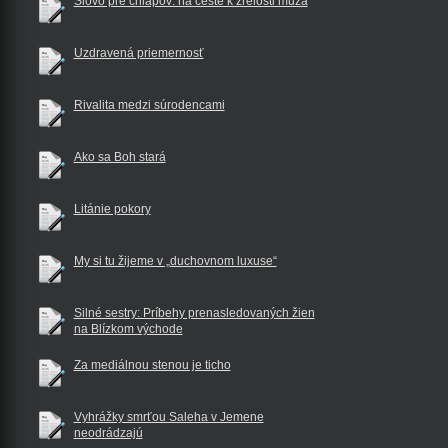
Slovo pre chlapov: na ceste k zrelosti muža
Uzdravená priemernosť
Rivalita medzi súrodencami
Ako sa Boh stará
Litánie pokory
My si tu žijeme v „duchovnom luxuse“
Silné sestry: Príbehy prenasledovaných žien
na Blízkom východe
Za mediálnou stenou je ticho
Vyhrážky smrťou Saleha v Jemene
neodrádzajú