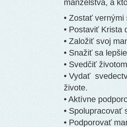
manželstva, a kt
• Zostať vernými
• Postaviť Krista 
• Založiť svoj ma
• Snažiť sa lepš
• Svedčiť životom
• Vydať svedectv
živote.
• Aktívne podpor
• Spolupracovať 
• Podporovať manž