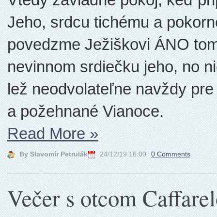
Jeho, srdcu tichému a poko
povedzme Ježiškovi ÁNO tomu
nevinnom srdiečku jeho, no nie
lež neodvolateľne navždy pr
a požehnané Vianoce.
Read More
»
By Slavomír Petrulák
24/12/19 16:00
0 Comments
Večer s otcom Caffare