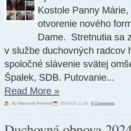
Kostole Panny Márie,
otvorenie nového for
Dame. Stretnutia sa z
v službe duchovných radcov h
spoločné slávenie svätej omše
Špalek, SDB. Putovanie...
Read More
»
By Slavomír Petrulák
28/09/24 11:49
0 Comments
Duchovná obnova 202