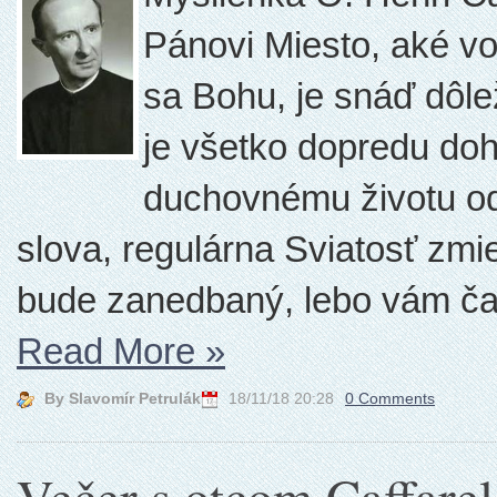
Pánovi Miesto, aké v
sa Bohu, je snáď dôle
je všetko dopredu do
duchovnému životu odp
slova, regulárna Sviatosť zmie
bude zanedbaný, lebo vám čas
Read More
»
By Slavomír Petrulák
18/11/18 20:28
0 Comments