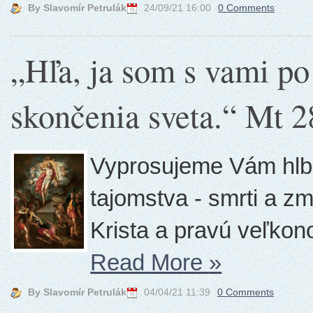
By Slavomír Petrulák
24/09/21 16:00
0 Comments
„Hľa, ja som s vami po
skončenia sveta.“ Mt 2
Vyprosujeme Vám hlb
tajomstva - smrti a z
Krista a pravú veľkon
Read More
»
By Slavomír Petrulák
04/04/21 11:39
0 Comments