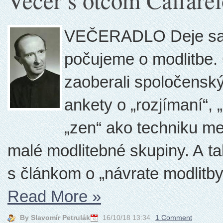
Večer s otcom Caffare
VEČERADLO Deje sa n
počujeme o modlitbe. 
zaoberali spoločenský
ankety o „rozjímaní“, 
„zen“ ako techniku me
malé modlitebné skupiny. A 
s článkom o „návrate modlitby“
Read More
»
By Slavomír Petrulák
16/10/18 13:34
1 Comment