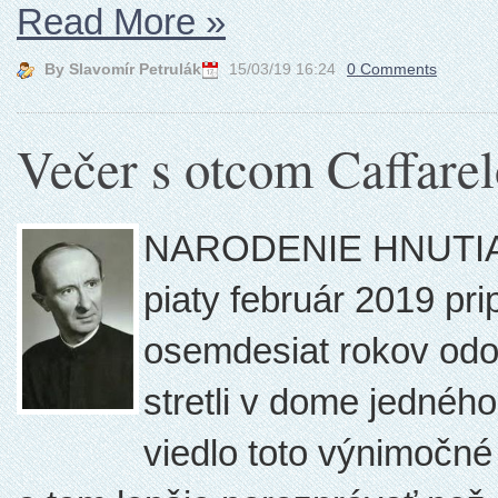
Read More
»
By Slavomír Petrulák
15/03/19 16:24
0 Comments
Večer s otcom Caffare
NARODENIE HNUTIA -
piaty február 2019 pr
osemdesiat rokov odo 
stretli v dome jednéh
viedlo toto výnimočné