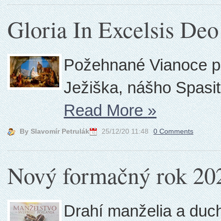
Gloria In Excelsis Deo
Požehnané Vianoce pln
Ježiška, nášho Spasit
Read More
»
By Slavomír Petrulák
25/12/20 11:48
0 Comments
Nový formačný rok 20
Drahí manželia a duc