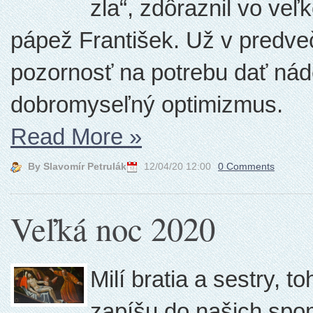
zla“, zdôraznil vo veľ
pápež František. Už v predvečer
pozornosť na potrebu dať náde
dobromyseľný optimizmus.
Read More
»
By Slavomír Petrulák
12/04/20 12:00
0 Comments
Veľká noc 2020
Milí bratia a sestry, 
zapíšu do našich spom