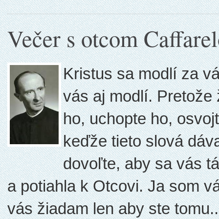
Večer s otcom Caffare
Kristus sa modlí za vá
vás aj modlí. Pretože 
ho, uchopte ho, osvojt
keďže tieto slová dáva
dovoľte, aby sa vás t
a potiahla k Otcovi. Ja som vá
vás žiadam len aby ste tomu..