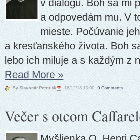
v dialógu. Boh sa mi 
a odpovedám mu. V t
mieste. Počúvanie jeh
a kresťanského života. Boh s
lebo ich miluje a s každým z n
Read More
»
By Slavomír Petrulák
18/12/18 16:00
0 Comments
Večer s otcom Caffare
Myšlienka O. Henri C