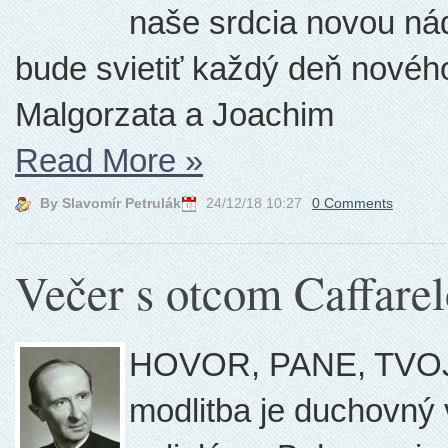
naše srdcia novou ná
bude svietiť každý deň nového
Malgorzata a Joachim
Read More
»
By Slavomír Petrulák
24/12/18 10:27
0 Comments
Večer s otcom Caffare
HOVOR, PANE, TVO
modlitba je duchovný 