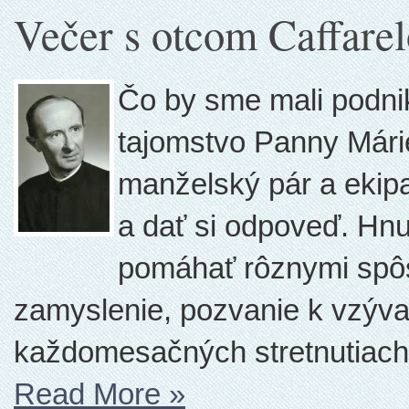
Večer s otcom Caffare
Čo by sme mali podnik
tajomstvo Panny Márie
manželský pár a ekip
a dať si odpoveď. Hnu
pomáhať rôznymi spôs
zamyslenie, pozvanie k vzýva
každomesačných stretnutiach,
Read More
»