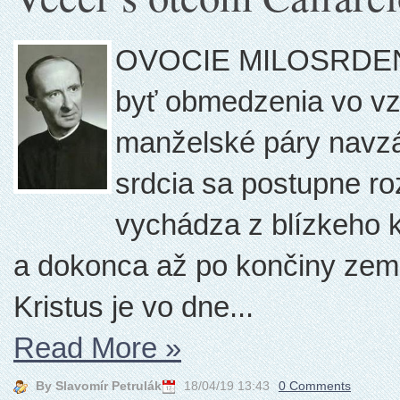
OVOCIE MILOSRDENS
byť obmedzenia vo vzá
manželské páry navzá
srdcia sa postupne roz
vychádza z blízkeho k
a dokonca až po končiny zeme.
Kristus je vo dne...
Read More
»
By Slavomír Petrulák
18/04/19 13:43
0 Comments