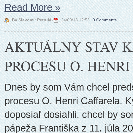
Read More
»
By Slavomír Petrulák
24/09/18 12:53
0 Comments
AKTUÁLNY STAV 
PROCESU O. HENR
Dnes by som Vám chcel preds
procesu O. Henri Caffarela. 
doposiaľ dosiahli, chcel by s
pápeža Františka z 11. júla 