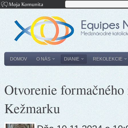
DOMOV
O NÁS
DIANIE
REKOLEKCIE
Otvorenie formačného 
Kežmarku