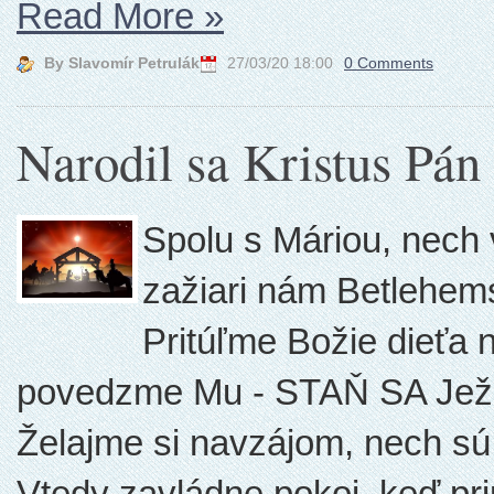
Read More
»
By Slavomír Petrulák
27/03/20 18:00
0 Comments
Narodil sa Kristus Pán
Spolu s Máriou, nech
zažiari nám Betlehem
Pritúľme Božie dieťa 
povedzme Mu - STAŇ SA Ježiš
Želajme si navzájom, nech s
Vtedy zavládne pokoj, keď pr