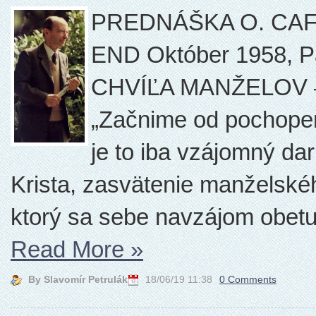
PREDNÁŠKA O. CA
END Október 1958, Pa
CHVÍĽA MANŽELOV
„Začnime od pochopen
je to iba vzájomný dar
Krista, zasvätenie manželskéh
ktorý sa sebe navzájom obetuje
Read More
»
By Slavomír Petrulák
18/06/19 11:38
0 Comments