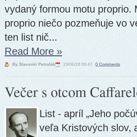
vydaný formou motu proprio. M
proprio niečo pozmeňuje vo ve
ten list nič...
Read More
»
By Slavomír Petrulák
19/06/18 09:47
0 Comments
Večer s otcom Caffare
List - apríl „Jeho po
veľa Kristových slov, 