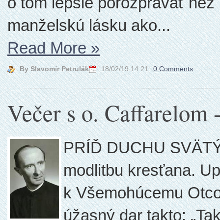
o tom lepšie porozprávať než
manželskú lásku ako...
Read More
»
By Slavomír Petrulák
18/02/19 14:21
0 Comments
Večer s o. Caffarelom 
PRÍĎ DUCHU SVÄTÝ T
modlitbu kresťana. Up
k Všemohúcemu Otcovi
úžasný dar takto: „Ta