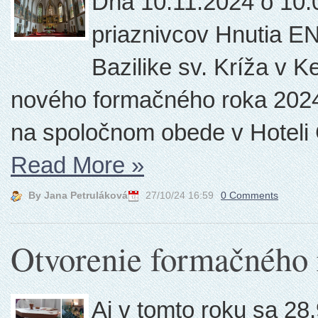
Dňa 10.11.2024 o 10:
priaznivcov Hnutia E
Bazilike sv. Kríža v 
nového formačného roka 2024 
na spoločnom obede v Hoteli
Read More
»
By Jana Petruláková
27/10/24 16:59
0 Comments
Otvorenie formačného
Aj v tomto roku sa 2