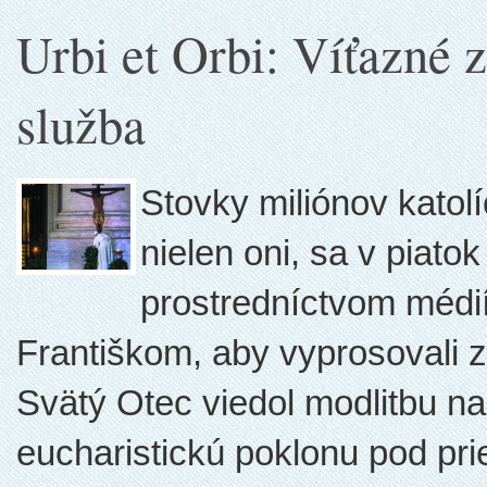
Urbi et Orbi: Víťazné z
služba
Stovky miliónov katol
nielen oni, sa v piatok
prostredníctvom médi
Františkom, aby vyprosovali 
Svätý Otec viedol modlitbu n
eucharistickú poklonu pod prie