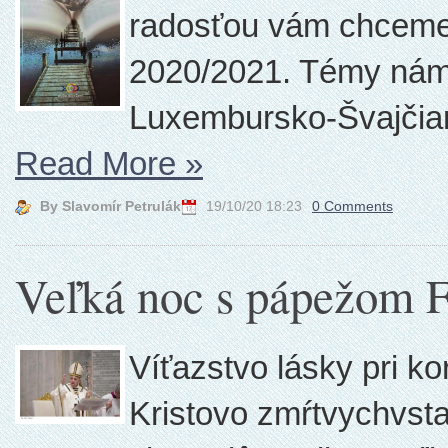
radosťou vám chceme 
2020/2021. Témy nám 
Luxembursko-Švajčia
Read More
»
By Slavomír Petrulák
19/10/20 18:23
0 Comments
Veľká noc s pápežom 
Víťazstvo lásky pri ko
Kristovo zmŕtvychvstan