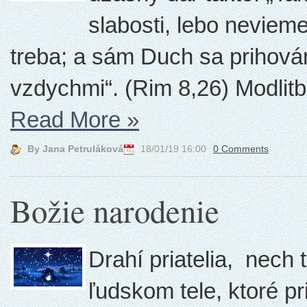
slabosti, lebo neviem
treba; a sám Duch sa prihová
vzdychmi“. (Rim 8,26) Modlit
Read More
»
By Jana Petruláková
18/01/19 16:00
0 Comments
Božie narodenie
Drahí priatelia, nech
ľudskom tele, ktoré p