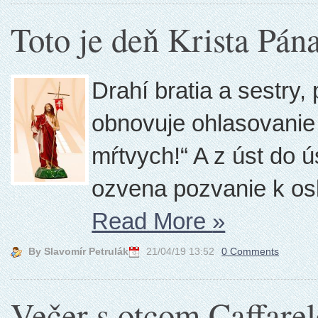
Toto je deň Krista Pána
Drahí bratia a sestry
obnovuje ohlasovanie 
mŕtvych!“ A z úst do ú
ozvena pozvanie k oslav
Read More
»
By Slavomír Petrulák
21/04/19 13:52
0 Comments
Večer s otcom Caffare