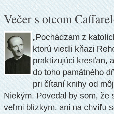
Večer s otcom Caffare
„Pochádzam z katolíck
ktorú viedli kňazi Re
praktizujúci kresťan, 
do toho pamätného dň
pri čítaní knihy od mô
Niekým. Povedal by som, že sa
veľmi blízkym, ani na chvíľu s