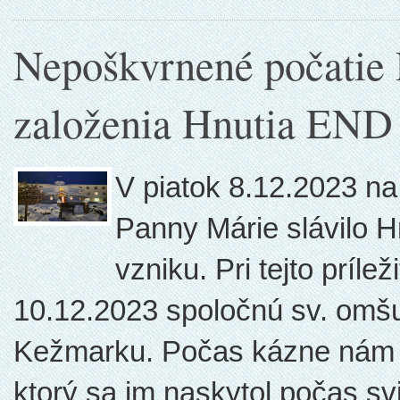
Nepoškvrnené počatie 
založenia Hnutia END
V piatok 8.12.2023 n
Panny Márie slávilo H
vzniku. Pri tejto prílež
10.12.2023 spoločnú sv. omšu 
Kežmarku. Počas kázne nám o. 
ktorý sa im naskytol počas sv