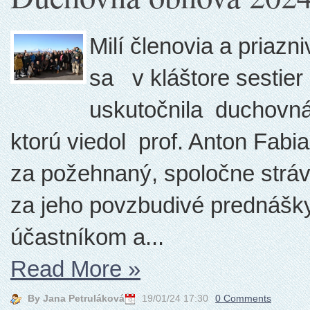
Milí členovia a priazn
sa v kláštore sestier
uskutočnila duchovná
ktorú viedol prof. Anton Fab
za požehnaný, spoločne stráv
za jeho povzbudivé prednášky 
účastníkom a...
Read More
»
By Jana Petruláková
19/01/24 17:30
0 Comments