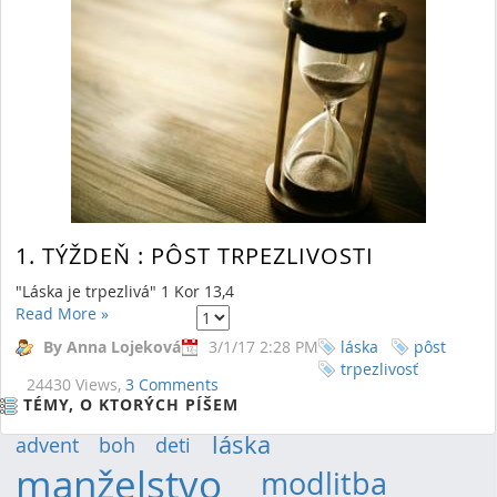
úspechu iných?", ich presvedčenie sa rýchlo zmení.
Read More
»
By Anna Lojeková
3/14/17 11:42 AM
pôst
dobroprajnosť
23226 Views,
0 Comments
RSS
(Opens New Window)
1. TÝŽDEŇ : PÔST TRPEZLIVOSTI
"Láska je trpezlivá" 1 Kor 13,4
Showing 12 results.
Read More
»
Items per Page 20
Page
of 1
First
Previous
Next
Last
By Anna Lojeková
3/1/17 2:28 PM
láska
pôst
trpezlivosť
24430 Views,
3 Comments
TÉMY, O KTORÝCH PÍŠEM
láska
(14)
advent
(9)
boh
(9)
deti
(12)
manželstvo
(30)
modlitba
(19)