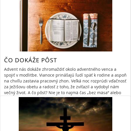
ČO DOKÁŽE PÔST
Advent nás dokáže zhromaždiť okolo adventného venca a
spojiť v modlitbe. Vianoce prinášajú ľudí späť k rodine a aspoň
na chvíľu zastavia pracovný zhon. Veľká noc rozprúdi vďačnosť
za Ježišovu obetu a radosť z toho, že zvíťazil a vydobyl nám
večný život. A čo pôst? Nie je to najmä čas „bez mäsa“ alebo
smutných piesní v kostole, zakázaných zábav a svadieb. Pôst
dokáže veľa, ak mu dáme šancu.
Read More
»
By Anna Lojeková
2/13/24 7:19 PM
pôst
28968 Views,
0 Comments