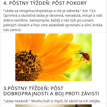
4. PÔSTNY TÝŽDEŇ: PÔST POKORY
"Láska sa nevypína,nevystatuje a nie je sebecká." Kor 13,4
Úprimná a skutočná láska je skromná, nenadutá, miluje a robí
dobro nezištne. Samozrejme, každý z nás túži po uznaní,
pekných slovách a hoci sme akokoľvek vyrovnaní a silní, kritika
nás zamrzí.
Read More
»
By Anna Lojeková
3/20/17 1:33 PM
pôst
zamyslenie
14896 Views,
0 Comments
pokora
3.PÔSTNY TÝŽDEŇ: PÔST
DOBROPRAJNOSTI A BOJ PROTI ZÁVISTI
"Láska nezávidí." Mnoho ľudí si myslí, že závisť sa ich netýka.
Keď sa ale položí otázka v znení: "Dokážeš sa úprimne tešiť z