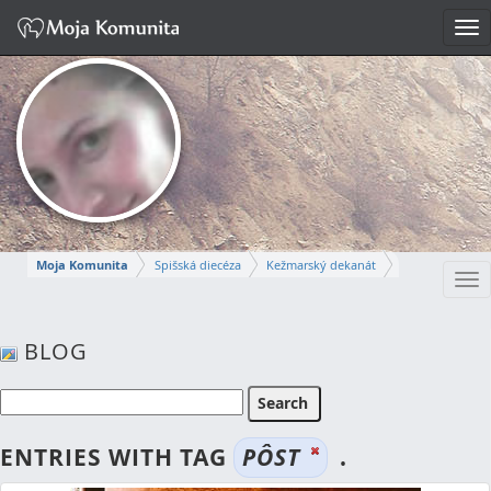
Tog
nav
Moja Komunita
Spišská diecéza
Kežmarský dekanát
Tog
Farnosť Kežmarok
nav
ANNA
BLOG
Napísať správu
ENTRIES WITH TAG
PÔST
.