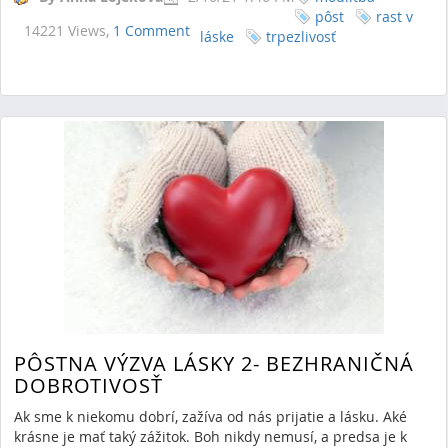
pôst
rast v
14221 Views,
1 Comment
láske
trpezlivosť
PÔSTNA VÝZVA LÁSKY 2- BEZHRANIČNÁ
DOBROTIVOSŤ
Ak sme k niekomu dobrí, zažíva od nás prijatie a lásku. Aké
krásne je mať taký zážitok. Boh nikdy nemusí, a predsa je k