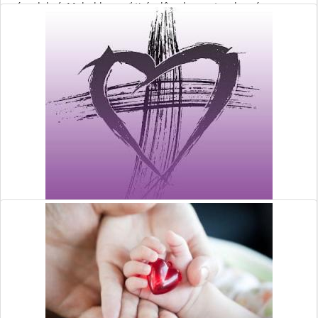
nám dobrý. Mohol by mať tisíc dôvodov na to, aby nám
nepreukázal alebo odriekol svoju dobrotu, ale aj tak si vždy
vyberie, že nám nanovo odpustí, požehná, pomôže.
Read More
»
By Redakcia MK
2/21/21 6:53 PM
láska
pôst
dobrotivosť
11010 Views,
1 Comment
PÔSTNA VÝZVA LÁSKY
Pôst pre mnohých evokuje zriekanie sa jedla, zábavy a vecí,
ktoré máme radi. Možno to bude znieť veľmi nezvyčajne, ale
za pôstom sa skrýva niečo iné ako odriekanie a smutné
pohrúženie.