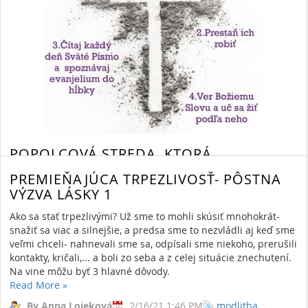
10107 Views,
0 Comments
poslušnosť
POPOLCOVÁ STREDA, KTORÁ
PRIPOMENIE TO PODSTATNÉ
PREMIEŇAJÚCA TRPEZLIVOSŤ- PÔSTNA
Možno to už ani nevnímame, ale v skutočnosti sa stretávame s
VÝZVA LÁSKY 1
upravenou realitou na každom kroku a úprimne- môže sa nám
Ako sa stať trpezlivými? Už sme to mohli skúsiť mnohokrát-
páčiť viac ako tá skutočná. Máme radi imidž a sme ochotní zaň
snažiť sa viac a silnejšie, a predsa sme to nezvládli aj keď sme
zaplatiť a obetovať veľa. Ale potom príde jedna POPOLCOVÁ
veľmi chceli- nahnevali sme sa, odpísali sme niekoho, prerušili
STREDA.
kontakty, kričali,... a boli zo seba a z celej situácie znechutení.
Read More
»
Na vine môžu byť 3 hlavné dôvody.
By Anna Lojeková
2/14/21 1:33 PM
pôst
Read More
»
popolcová
13626 Views,
0 Comments
By Anna Lojeková
2/16/21 1:46 PM
modlitba
streda
pokánie