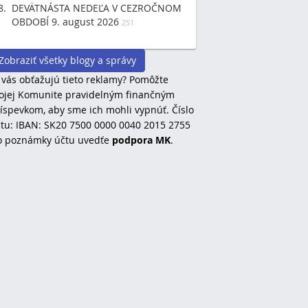
DEVÄTNÁSTA NEDEĽA V CEZROČNOM
OBDOBÍ 9. august 2026
251
Zobraziť všetky blogy a správy
 vás obťažujú tieto reklamy? Pomôžte
jej Komunite pravidelným finančným
íspevkom, aby sme ich mohli vypnúť. Číslo
tu: IBAN: SK20 7500 0000 0040 2015 2755
o poznámky účtu uvedťe
podpora MK
.