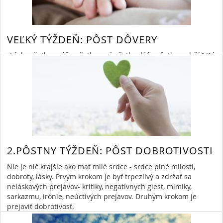
Read More
»
By Anna Lojeková
2/26/20 3:06 PM
láska
pôst
rast v láske
48032 Views,
1 Comment
VEĽKÝ TÝŽDEŇ: PÔST DÔVERY
„Láska všetko znáša, všetko verí, všetko dúfa, všetko vydrží.“ Dá
sa to? Zniesť ďalšiu bolesť, sklamanie, skúšku, stratu? Veriť,
keď sa zdá- a to úplne, že niet riešenia, nádeje a šance?
Vydržať to, prežiť a prechádzať cez skutočné „peklo“?
Read More
»
By Anna Lojeková
4/16/19 9:25 AM
pôst
dôvera
20773 Views,
1 Comment
2.PÔSTNY TÝŽDEŇ: PÔST DOBROTIVOSTI
Nie je nič krajšie ako mať milé srdce - srdce plné milosti,
dobroty, lásky. Prvým krokom je byť trpezlivý a zdržať sa
neláskavých prejavov- kritiky, negatívnych giest, mimiky,
sarkazmu, irónie, neúctivých prejavov. Druhým krokom je
prejaviť dobrotivosť.
Read More
»