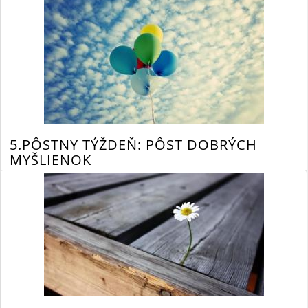
By Anna Lojeková
3/20/19 11:51 AM
pôst
dobrotivosť
22074 Views,
0 Comments
5.PÔSTNY TÝŽDEŇ: PÔST DOBRÝCH
MYŠLIENOK
"Láska nie je nehanebná, nerozčuľuje sa a nemyslí na zlé."
Skutky začínajú v mysli.
Read More
»
By Anna Lojeková
4/3/17 12:15 PM
pôst
myseľ
depresia
14737 Views,
0 Comments