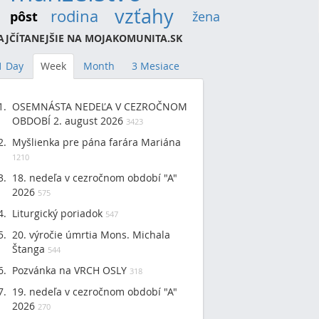
vzťahy
(22)
rodina
(15)
pôst
(12)
žena
(9)
AJČÍTANEJŠIE NA MOJAKOMUNITA.SK
1 Day
Week
Month
3 Mesiace
OSEMNÁSTA NEDEĽA V CEZROČNOM
OBDOBÍ 2. august 2026
3423
Myšlienka pre pána farára Mariána
1210
18. nedeľa v cezročnom období "A"
2026
575
Liturgický poriadok
547
20. výročie úmrtia Mons. Michala
Štanga
544
Pozvánka na VRCH OSLY
318
19. nedeľa v cezročnom období "A"
2026
270