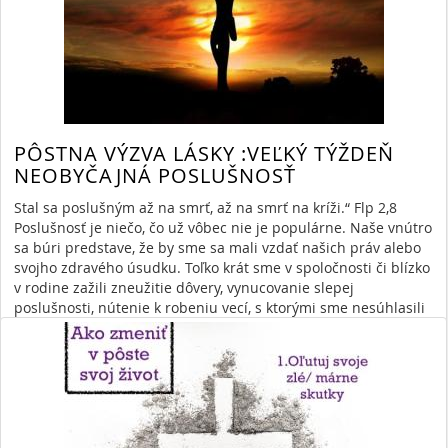
PÔSTNA VÝZVA LÁSKY :VEĽKÝ TÝŽDEŇ
NEOBYČAJNÁ POSLUŠNOSŤ
Stal sa poslušným až na smrť, až na smrť na kríži.“ Flp 2,8
Poslušnosť je niečo, čo už vôbec nie je populárne. Naše vnútro
sa búri predstave, že by sme sa mali vzdať našich práv alebo
svojho zdravého úsudku. Toľko krát sme v spoločnosti či blízko
v rodine zažili zneužitie dôvery, vynucovanie slepej
poslušnosti, nútenie k robeniu vecí, s ktorými sme nesúhlasili
a ktoré nakoniec ani neboli správne... A pred sebou máme
Ježiša- poslušného až na smrť. Máme mu byť podobní aj v
tejto poslušnosti?
Read More
»
By Anna Lojeková
3/30/21 2:53 PM
ježiš
pôst
zamyslenie