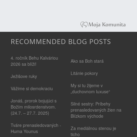
RECOMMENDED BLOG POSTS
4. ročník Behu Kalváriou
Ako sa Boh stará
2026 sa blíži!
Litánie pokory
Ježišove ruky
My si tu žijeme v
Vážime si demokraciu
„duchovnom luxuse“
Jonáš, prorok bojujúci s
Silné sestry: Príbehy
Božím milosrdenstvom.
prenasledovaných žien na
(24.7. – 27.7. 2025)
Blízkom východe
Tváre prenasledovaných -
Za mediálnou stenou je
Huma Younus
ticho