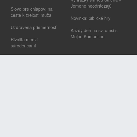
Jemene neodrádzajú
Slovo pre chlapov: na
ceste k zrelosti muža
Novinka: biblické hry
Uzdravená priemernosť
Každý deň na sv. omši s
Mojou Komunitou
Rivalita medzi
súrodencami