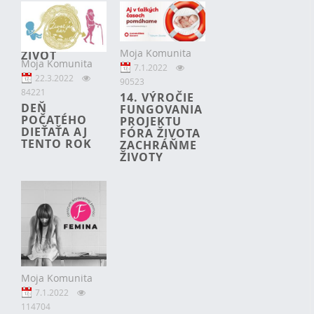
RODINA A
ZÁKLADNÉ
ĽUDSKÉ
PRÁVO NA
Moja Komunita
ŽIVOT
Moja Komunita
7.1.2022
22.3.2022
90523
84221
14. VÝROČIE
DEŇ
FUNGOVANIA
POČATÉHO
PROJEKTU
DIEŤAŤA AJ
FÓRA ŽIVOTA
TENTO ROK
ZACHRÁŇME
ŽIVOTY
Moja Komunita
7.1.2022
114704