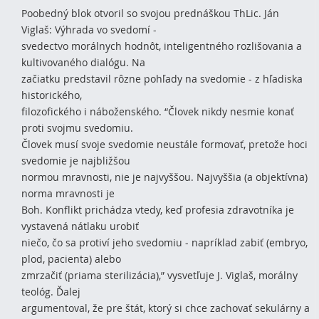
Poobedný blok otvoril so svojou prednáškou ThLic. Ján
Viglaš: Výhrada vo svedomí -
svedectvo morálnych hodnôt, inteligentného rozlišovania a
kultivovaného dialógu. Na
začiatku predstavil rôzne pohľady na svedomie - z hľadiska
historického,
filozofického i náboženského. “Človek nikdy nesmie konať
proti svojmu svedomiu.
Človek musí svoje svedomie neustále formovať, pretože hoci
svedomie je najbližšou
normou mravnosti, nie je najvyššou. Najvyššia (a objektívna)
norma mravnosti je
Boh. Konflikt prichádza vtedy, keď profesia zdravotníka je
vystavená nátlaku urobiť
niečo, čo sa protiví jeho svedomiu - napríklad zabiť (embryo,
plod, pacienta) alebo
zmrzačiť (priama sterilizácia),” vysvetľuje J. Viglaš, morálny
teológ. Ďalej
argumentoval, že pre štát, ktorý si chce zachovať sekulárny a