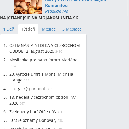
Komunitou
Redakcia MK
NAJČÍTANEJŠIE NA MOJAKOMUNITA.SK
1 Deň
Týždeň
Mesiac
3 Mesiace
OSEMNÁSTA NEDEĽA V CEZROČNOM
OBDOBÍ 2. august 2026
2450
Myšlienka pre pána farára Mariána
1114
20. výročie úmrtia Mons. Michala
Štanga
477
Liturgický poriadok
383
18. nedeľa v cezročnom období "A"
2026
367
Zvelebený buď Otče náš
351
Farske oznamy Donovaly
238
Pozvánka na VRCH OSLY