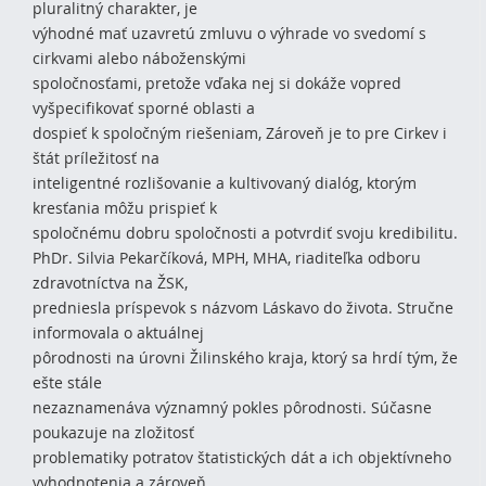
pluralitný charakter, je
výhodné mať uzavretú zmluvu o výhrade vo svedomí s
cirkvami alebo náboženskými
spoločnosťami, pretože vďaka nej si dokáže vopred
vyšpecifikovať sporné oblasti a
dospieť k spoločným riešeniam, Zároveň je to pre Cirkev i
štát príležitosť na
inteligentné rozlišovanie a kultivovaný dialóg, ktorým
kresťania môžu prispieť k
spoločnému dobru spoločnosti a potvrdiť svoju kredibilitu.
PhDr. Silvia Pekarčíková, MPH, MHA, riaditeľka odboru
zdravotníctva na ŽSK,
predniesla príspevok s názvom Láskavo do života. Stručne
informovala o aktuálnej
pôrodnosti na úrovni Žilinského kraja, ktorý sa hrdí tým, že
ešte stále
nezaznamenáva významný pokles pôrodnosti. Súčasne
poukazuje na zložitosť
problematiky potratov štatistických dát a ich objektívneho
vyhodnotenia a zároveň