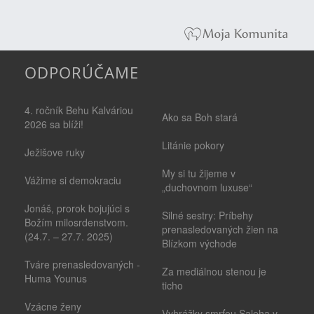
ODPORÚČAME
4. ročník Behu Kalváriou
Ako sa Boh stará
2026 sa blíži!
Litánie pokory
Ježišove ruky
My si tu žijeme v
Vážime si demokraciu
„duchovnom luxuse“
Jonáš, prorok bojujúci s
Silné sestry: Príbehy
Božím milosrdenstvom.
prenasledovaných žien na
(24.7. – 27.7. 2025)
Blízkom východe
Tváre prenasledovaných -
Za mediálnou stenou je
Huma Younus
ticho
Vzácne ženy
Vyhrážky smrťou Saleha v