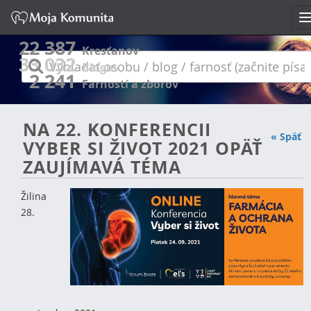
n
22 387
Kresťanov
33 032
Vyhľadať
Blogov
2 241
osobu
Farností a zborov
/
NA 22. KONFERENCII
blog
« Späť
VYBER SI ŽIVOT 2021 OPÄŤ
/
ZAUJÍMAVÁ TÉMA
farnosť
(začnite
Žilina
28.
písať)