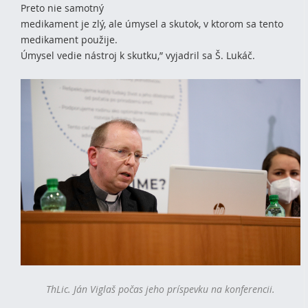
Preto nie samotný
medikament je zlý, ale úmysel a skutok, v ktorom sa tento
medikament použije.
Úmysel vedie nástroj k skutku,” vyjadril sa Š. Lukáč.
ThLic. Ján Viglaš počas jeho príspevku na konferencii.