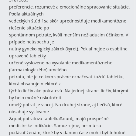
preferencie, rozumové a emocionálne spracovanie situácie.
Podľa aktuálnych
vedeckých štúdií sa skôr uprednostňuje medikamentózne
riešenie situácie po
spontánnom potrate, kvôli menším nežiaducim účinkom. V
prípade neúspechu je
nutný gynekologický zákrok (kyret). Pokiaľ nejde o osobitne
upravené tabletky
určené vyslovene na vyvolanie medikamentózneho
(farmakologického) umelého
potratu, nie je celkom správne označovať každú tabletku,
ktorá obsahuje niektoré z
týchto liečiv ako potratovú. Na jednej strane, liečiv, ktorými
by bolo možné uskutočniť
umelý potrat je viacej. Na druhej strane, aj liečivá, ktoré
obsahuje vyslovene
&quot;potratová tabletka&quot;, majú prospešné
medicínske indikácie. Samozrejme, nesmú sa
podávať ženám, ktoré by v danom čase mohli byť tehotné.