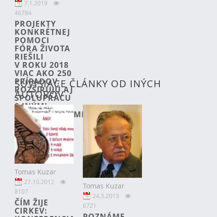
7.1.2019
46784
PROJEKTY
KONKRÉTNEJ
POMOCI
FÓRA ŽIVOTA
RIEŠILI
V ROKU 2018
VIAC AKO 250
PRÍPADOV.
SÚVISIACE ČLÁNKY OD INÝCH
ROZŠIRUJÚ AJ
AUTOROV
SPOLUPRÁCU
S INÝMI
ORGANIZÁCIAMI
Tomas Kuzar
27.10.2012
Tomas Kuzar
8107
24.3.2013
ČÍM ŽIJE
6721
CIRKEV:
POZNÁME