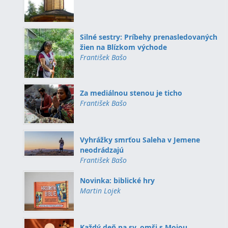
Silné sestry: Príbehy prenasledovaných
žien na Blízkom východe
František Bašo
Za mediálnou stenou je ticho
František Bašo
Vyhrážky smrťou Saleha v Jemene
neodrádzajú
František Bašo
Novinka: biblické hry
Martin Lojek
Každý deň na sv. omši s Mojou