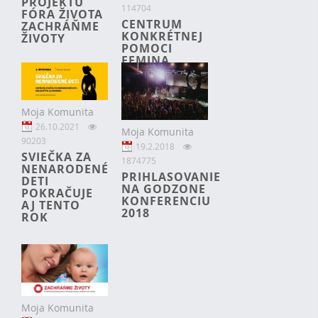
PROJEKTU
114704
FÓRA ŽIVOTA
CENTRUM
ZACHRÁŇME
KONKRÉTNEJ
ŽIVOTY
POMOCI
FEMINA
POMÁHA UŽ 5
ROKOV! JE TU
VĎAKA FÓRU
ŽIVOTA
Moja Komunita
26.10.2021
Moja Komunita
90203
19.2.2018
SVIEČKA ZA
1874775
NENARODENÉ
PRIHLASOVANIE
DETI
NA GODZONE
POKRAČUJE
KONFERENCIU
AJ TENTO
2018
ROK
Moja Komunita