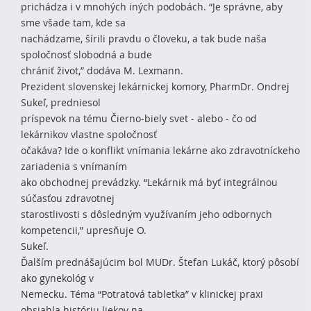
prichádza i v mnohých iných podobách. “Je správne, aby
sme všade tam, kde sa
nachádzame, šírili pravdu o človeku, a tak bude naša
spoločnosť slobodná a bude
chrániť život,” dodáva M. Lexmann.
Prezident slovenskej lekárnickej komory, PharmDr. Ondrej
Sukeľ, predniesol
príspevok na tému Čierno-biely svet - alebo - čo od
lekárnikov vlastne spoločnosť
očakáva? Ide o konflikt vnímania lekárne ako zdravotníckeho
zariadenia s vnímaním
ako obchodnej prevádzky. “Lekárnik má byť integrálnou
súčasťou zdravotnej
starostlivosti s dôsledným využívaním jeho odbornych
kompetencii,” upresňuje O.
Sukeľ.
Ďalším prednášajúcim bol MUDr. Štefan Lukáč, ktorý pôsobí
ako gynekológ v
Nemecku. Téma “Potratová tabletka” v klinickej praxi
obsiahla históriu liekov na