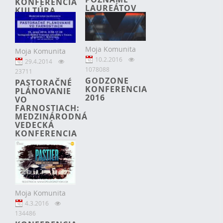
KONFERENCIA
LAUREÁTOV
KULTÚRA
CENY
ŽIVOTA -
ANTONA
KULTÚRA PRE
NEUWIRTHA
ŽIVOT
Moja Komunita
Moja Komunita
10.2.2016
29.4.2014
1078088
23711
GODZONE
PASTORAČNÉ
KONFERENCIA
PLÁNOVANIE
2016
VO
FARNOSTIACH:
MEDZINÁRODNÁ
VEDECKÁ
KONFERENCIA
Moja Komunita
4.3.2016
134486