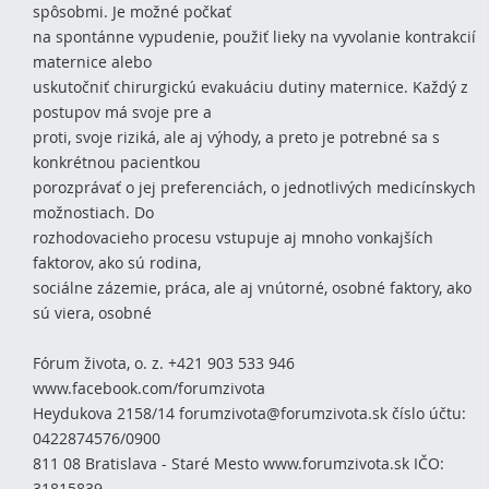
spôsobmi. Je možné počkať
na spontánne vypudenie, použiť lieky na vyvolanie kontrakcií
maternice alebo
uskutočniť chirurgickú evakuáciu dutiny maternice. Každý z
postupov má svoje pre a
proti, svoje riziká, ale aj výhody, a preto je potrebné sa s
konkrétnou pacientkou
porozprávať o jej preferenciách, o jednotlivých medicínskych
možnostiach. Do
rozhodovacieho procesu vstupuje aj mnoho vonkajších
faktorov, ako sú rodina,
sociálne zázemie, práca, ale aj vnútorné, osobné faktory, ako
sú viera, osobné
Fórum života, o. z. +421 903 533 946
www.facebook.com/forumzivota
Heydukova 2158/14 forumzivota@forumzivota.sk číslo účtu:
0422874576/0900
811 08 Bratislava - Staré Mesto www.forumzivota.sk IČO:
31815839