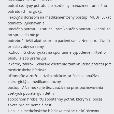
potrat cez typy potratu, po rozdielny manažment umelého
potratu (chirurgický,
liekový) s dôrazom na medikamentózny postup. MUDr. Lukáč
odmietol vykonávanie
umelého potratu. O situácii zamĺknutého potratu uviedol, že
ho spravidla nie je
potrebné riešiť akútne, preto pacientkam v Nemecku dávajú
priestor, aby sa samy
rozhodli, či chcú vyčkať na spontánne vypudenie mŕtveho
plodu, alebo preferujú
lekársky zákrok. Lekárske ošetrenie zamĺknutého potratu je z
medicínskeho hľadiska
účinnejšie a znižuje riziko infekcie, pričom sa používa
chirurgický aj medikamentózny
postup. V Nemecku je tiež zaužívaná prax pochovávania
všetkých potratených detí v
spoločnom hrobe. “Aj spontánny potrat, ktorým si počas
života prejde nemalá časť
žien, je z medicínskeho hľadiska možné riešiť rôznymi