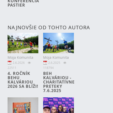
KONFERENCIA
PASTIER
NAJNOVŠIE OD TOHTO AUTORA
Moja Komunita
Moja Komunita
2.6.2026
2.6.2025
22511
118794
4. ROČNÍK
BEH
BEHU
KALVÁRIOU -
KALVÁRIOU
CHARITATÍVNE
2026 SA BLÍŽI!
PRETEKY
7.6.2025