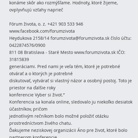
konáme skôr ako rozmýšľame. Hodnoty, ktoré žijeme,
ovplyvňujú vzťahy naprieč
Fórum života, o. z. +421 903 533 946
www.facebook.com/forumzivota
Heydukova 2158/14 forumzivota@forumzivota.sk číslo účtu:
0422874576/0900
811 08 Bratislava - Staré Mesto www.forumzivota.sk IČO:
31815839
generáciami. Pred nami je veľa tém, ktoré je potrebné
otvárať a o ktorých je potrebné
diskutovať, vytvárať si vlastný názor a osobný postoj. Toto je
priestor na ďalšie roky
konferencie Vyber si život.”
Konferencia sa konala online, sledovalo ju niekoľko desiatok
účastníkov, pričom
jednotlivým rečníkom bolo možné položiť otázku
prostredníctvom živého chatu.
Ďakujeme neziskovej organizácii Áno pre život, ktoré bolo
partnerom konferencie.