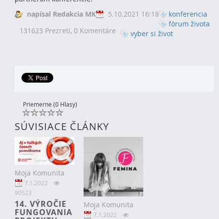
napísal Redakcia MK
5.10.2021 16:18
konferencia
fórum života
131623 Prezretí,
0 Komentáre
vyber si život
Priemerne (0 Hlasy)
SÚVISIACE ČLÁNKY
Moja Komunita
7.1.2022
90523
14. VÝROČIE
Moja Komunita
FUNGOVANIA
7.1.2022