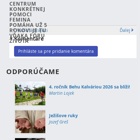
CENTRUM
KONKRÉTNEJ
POMOCI
FEMINA
POMÁHA UŽ 5
ROKOV! JE TU
Predchádzajúci
Ďalej
VĎAKA FÓRU
Komentáre
ŽIVOTA
Prihláste sa pre pridanie komentára
ODPORÚČAME
4. ročník Behu Kalváriou 2026 sa blíži!
Martin Lojek
Ježišove ruky
Jozef Greš