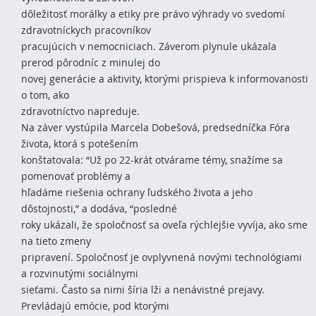
dôležitosť morálky a etiky pre právo výhrady vo svedomí
zdravotníckych pracovníkov
pracujúcich v nemocniciach. Záverom plynule ukázala
prerod pôrodníc z minulej do
novej generácie a aktivity, ktorými prispieva k informovanosti
o tom, ako
zdravotníctvo napreduje.
Na záver vystúpila Marcela Dobešová, predsedníčka Fóra
života, ktorá s potešením
konštatovala: “Už po 22-krát otvárame témy, snažíme sa
pomenovať problémy a
hľadáme riešenia ochrany ľudského života a jeho
dôstojnosti,” a dodáva, “posledné
roky ukázali, že spoločnosť sa oveľa rýchlejšie vyvíja, ako sme
na tieto zmeny
pripravení. Spoločnosť je ovplyvnená novými technológiami
a rozvinutými sociálnymi
sieťami. Často sa nimi šíria lži a nenávistné prejavy.
Prevládajú emócie, pod ktorými