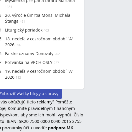
Myšlienka pre pána farára Mariána
1184
20. výročie úmrtia Mons. Michala
Štanga
491
Liturgický poriadok
403
18. nedeľa v cezročnom období "A"
2026
396
Farske oznamy Donovaly
262
Pozvánka na VRCH OSLY
227
19. nedeľa v cezročnom období "A"
2026
182
Zobraziť všetky blogy a správy
 vás obťažujú tieto reklamy? Pomôžte
jej Komunite pravidelným finančným
íspevkom, aby sme ich mohli vypnúť. Číslo
tu: IBAN: SK20 7500 0000 0040 2015 2755
o poznámky účtu uvedťe
podpora MK
.