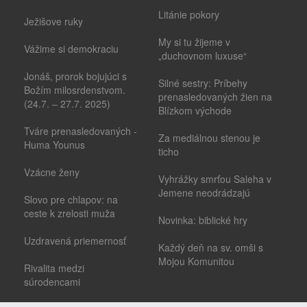
Litánie pokory
Ježišove ruky
My si tu žijeme v
Vážime si demokraciu
„duchovnom luxuse“
Jonáš, prorok bojujúci s
Silné sestry: Príbehy
Božím milosrdenstvom.
prenasledovaných žien na
(24.7. – 27.7. 2025)
Blízkom východe
Tváre prenasledovaných -
Za mediálnou stenou je
Huma Younus
ticho
Vzácne ženy
Vyhrážky smrťou Saleha v
Jemene neodrádzajú
Slovo pre chlapov: na
ceste k zrelosti muža
Novinka: biblické hry
Uzdravená priemernosť
Každý deň na sv. omši s
Mojou Komunitou
Rivalita medzi
súrodencami