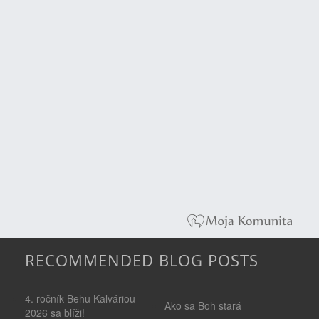
RECOMMENDED BLOG POSTS
4. ročník Behu Kalváriou
Ako sa Boh stará
2026 sa blíži!