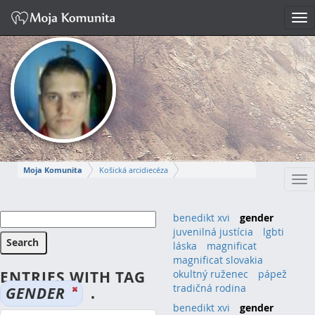
Tog
nav
Moja Komunita
Košická arcidiecéza
Tog
Dekanát Košice-stred
farnosť Košice – Dóm sv. Alžbety
nav
MIROSLAV
benedikt xvi
gender
juvenilná justícia
lgbti
Napísať správu
láska
magnificat
magnificat slovakia
ENTRIES WITH TAG
okultný ruženec
pápež
tradičná rodina
GENDER
.
benedikt xvi
(1)
gender
(1)