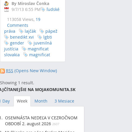
By Miroslav Čonka
9/7/13 6:55 PM
ľudské
113058 Views,
19
Comments
práva
lajčák
pápež
benedikt xvi
lgbti
gender
juvenilná
justícia
magnificat
slovakia
magnificat
RSS
(Opens New Window)
Showing 1 result.
AJČÍTANEJŠIE NA MOJAKOMUNITA.SK
1 Day
Week
Month
3 Mesiace
OSEMNÁSTA NEDEĽA V CEZROČNOM
OBDOBÍ 2. august 2026
2607