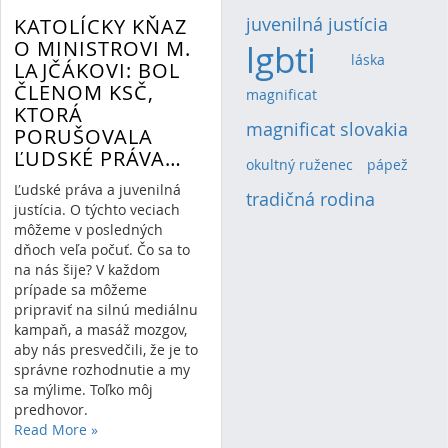
juvenilná justícia
(2)
KATOLÍCKY KŇAZ
O MINISTROVI M.
lgbti
(4)
láska
(1)
LAJČÁKOVI: BOL
ČLENOM KSČ,
magnificat
(1)
KTORÁ
magnificat slovakia
(2)
PORUŠOVALA
ĽUDSKÉ PRÁVA…
okultný ruženec
(1)
pápež
(1)
Ľudské práva a juvenilná
tradičná rodina
(2)
justícia. O týchto veciach
môžeme v posledných
dňoch veľa počuť. Čo sa to
na nás šije? V každom
prípade sa môžeme
pripraviť na silnú mediálnu
kampaň, a masáž mozgov,
aby nás presvedčili, že je to
správne rozhodnutie a my
sa mýlime. Toľko môj
predhovor.
Read More
»