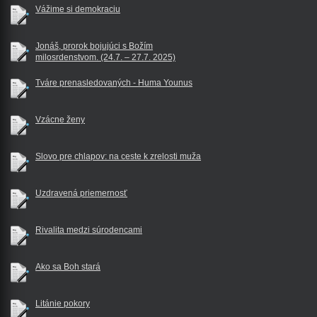
Vážime si demokraciu
Jonáš, prorok bojujúci s Božím
milosrdenstvom. (24.7. – 27.7. 2025)
Tváre prenasledovaných - Huma Younus
Vzácne ženy
Slovo pre chlapov: na ceste k zrelosti muža
Uzdravená priemernosť
Rivalita medzi súrodencami
Ako sa Boh stará
Litánie pokory