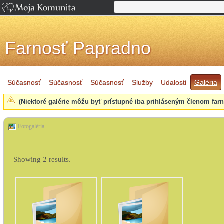
Farnosť Papradno
Súčasnosť
Súčasnosť
Súčasnosť
Služby
Udalosti
Galéria
(Niektoré galérie môžu byť prístupné iba prihláseným členom farnos
Fotogaléria
Showing 2 results.