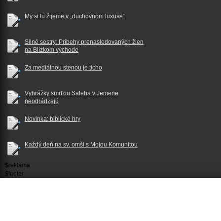
My si tu žijeme v „duchovnom luxuse“
Silné sestry: Príbehy prenasledovaných žien
na Blízkom východe
Za mediálnou stenou je ticho
Vyhrážky smrťou Saleha v Jemene
neodrádzajú
Novinka: biblické hry
Každý deň na sv. omši s Mojou Komunitou
$reklama
$footer