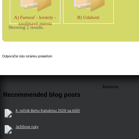
A) Farnosť - kostoly -
B) Udalosti
zaujímavé miesta
Showing 2 results.
Odporúčte túto stránku priateľom
$reklama
Recommended blog posts
4. ročník Behu Kalváriou 2026 sa blíži!
Ježišove ruky