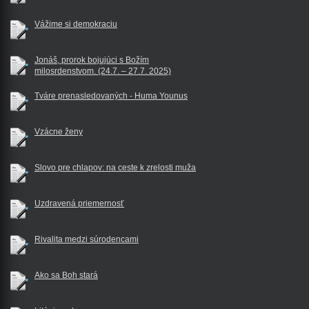
Vážime si demokraciu
Jonáš, prorok bojujúci s Božím
milosrdenstvom. (24.7. – 27.7. 2025)
Tváre prenasledovaných - Huma Younus
Vzácne ženy
Slovo pre chlapov: na ceste k zrelosti muža
Uzdravená priemernosť
Rivalita medzi súrodencami
Ako sa Boh stará