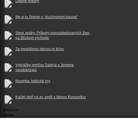
Litánie pokory
My si tu žijeme v „duchovnom luxuse“
Silné sestry: Príbehy prenasledovaných žien
na Blízkom východe
Za mediálnou stenou je ticho
Vyhrážky smrťou Saleha v Jemene
neodrádzajú
Novinka: biblické hry
Každý deň na sv. omši s Mojou Komunitou
$reklama
$footer