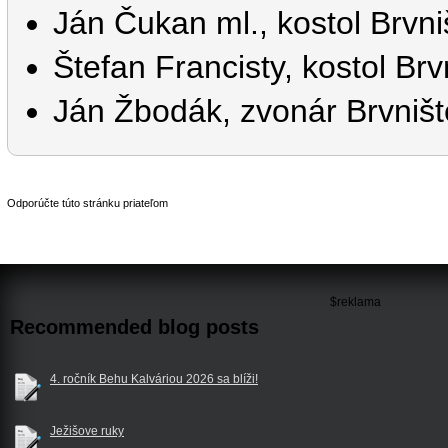
Ján Čukan ml., kostol Brvni
Štefan Francisty, kostol Brv
Ján Žbodák, zvonár Brvništ
Odporúčte túto stránku priateľom
$reklama
Recommended blog posts
4. ročník Behu Kalváriou 2026 sa blíži!
Ježišove ruky