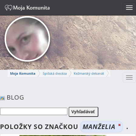
Tog
nav
Moja Komunita
Spišská diecéza
Kežmarský dekanát
Tog
Farnosť Kežmarok
nav
ANNA
BLOG
Napísať správu
POLOŽKY SO ZNAČKOU
MANŽELIA
.