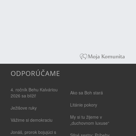
ODPORÚČAME
4. ročník Behu Kalváriou
Ako sa Boh stará
2026 sa blíži!
Litánie pokory
Ježišove ruky
My si tu žijeme v
Vážime si demokraciu
„duchovnom luxuse“
Jonáš, prorok bojujúci s
Silné sestry: Príbehy