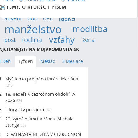
TÉMY, O KTORÝCH PÍŠEM
láska
(14)
advent
(9)
boh
(9)
deti
(12)
manželstvo
(30)
modlitba
(19)
vzťahy
(22)
rodina
(15)
pôst
(12)
žena
(9)
AJČÍTANEJŠIE NA MOJAKOMUNITA.SK
1 Deň
Týždeň
Mesiac
3 Mesiace
Myšlienka pre pána farára Mariána
1215
18. nedeľa v cezročnom období "A"
2026
624
Liturgický poriadok
578
20. výročie úmrtia Mons. Michala
Štanga
552
DEVÄTNÁSTA NEDEĽA V CEZROČNOM