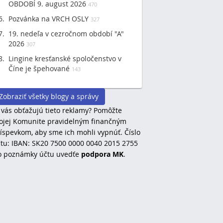
OBDOBÍ 9. august 2026
470
Pozvánka na VRCH OSLY
327
19. nedeľa v cezročnom období "A"
2026
307
Lingine kresťanské spoločenstvo v
Číne je špehované
143
Zobraziť všetky blogy a správy
 vás obťažujú tieto reklamy? Pomôžte
jej Komunite pravidelným finančným
íspevkom, aby sme ich mohli vypnúť. Číslo
tu: IBAN: SK20 7500 0000 0040 2015 2755
o poznámky účtu uvedťe
podpora MK
.