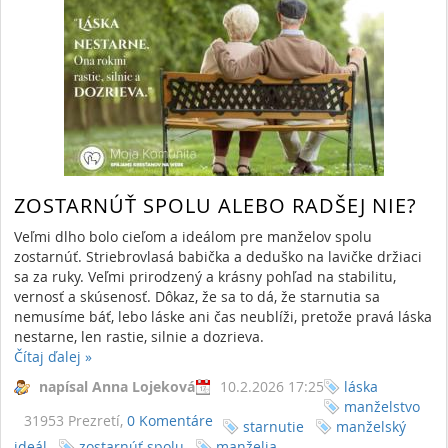
ZOSTARNÚŤ SPOLU ALEBO RADŠEJ NIE?
Veľmi dlho bolo cieľom a ideálom pre manželov spolu
zostarnúť. Striebrovlasá babička a deduško na lavičke držiaci
sa za ruky. Veľmi prirodzený a krásny pohľad na stabilitu,
vernosť a skúsenosť. Dôkaz, že sa to dá, že starnutia sa
nemusíme báť, lebo láske ani čas neublíži, pretože pravá láska
nestarne, len rastie, silnie a dozrieva.
Čítaj ďalej
»
RSS
(Otvorí sa v novom okne)
napísal Anna Lojeková
10.2.2026 17:25
láska
manželstvo
Ukazujem 1 výsledok.
31953 Prezretí,
0 Komentáre
starnutie
manželský
ideál
zostarnúť spolu
manželia