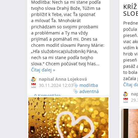
Modlitba: Nech sa mi stane podľa
KRÍŽ
tvojho slova Drahý Bože, Túžim sa
SLOB
priblížiť k Tebe, viac Ťa spoznať
a milovať Ťa. Mnohokrát
Predne
prichádzam so svojimi prosbami
počula
a problémami a Ty ma vždy
pieseň.
prijímaš a pomáhaš mi. Dnes sa
viac ak
chcem modliť slovami Panny Márie:
vidím k
„Hľa služobnica(služobník) Pána,
hrob v
nech sa mi stane podľa tvojho
pieseň 
slova.“ Chcem počúvať tvoj hlas...
pasáž a
Čítaj ďalej
»
to bola
začala
napísal Anna Lojeková
Čítaj ď
30.11.2024 12:03
modlitba
adventná
nap
0 Komentáre
modlitba
29.
advent
slo