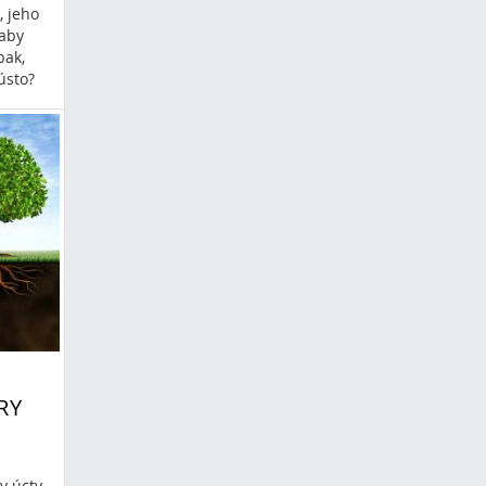
, jeho
 aby
pak,
ústo?
ježiš
táre
noc
stia
RY
y úcty.