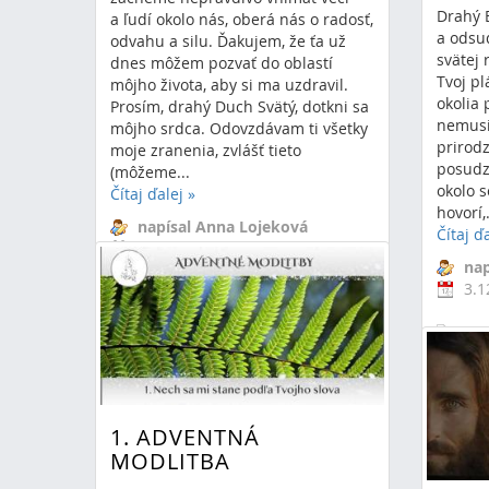
Drahý 
a ľudí okolo nás, oberá nás o radosť,
a odsud
odvahu a silu. Ďakujem, že ťa už
svätej 
dnes môžem pozvať do oblastí
Tvoj pl
môjho života, aby si ma uzdravil.
okolia 
Prosím, drahý Duch Svätý, dotkni sa
nemusia
môjho srdca. Odovzdávam ti všetky
prirod
moje zranenia, zvlášť tieto
posudz
(môžeme...
okolo s
Čítaj ďalej
»
hovorí,.
napísal Anna Lojeková
Čítaj ď
4.12.2024 16:19
0 Komentáre
nap
adventná
3.1
modlitba
advent
boží
modlit
1. ADVENTNÁ
MODLITBA