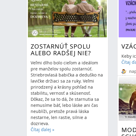
ZOSTARNÚŤ SPOLU
VZÁ
ALEBO RADŠEJ NIE?
Keby ic
Čítaj ď
Veľmi dlho bolo cieľom a ideálom
pre manželov spolu zostarnúť.
nap
Striebrovlasá babička a deduško na
11.
lavičke držiaci sa za ruky. Veľmi
prirodzený a krásny pohľad na
žen
stabilitu, vernosť a skúsenosť.
Dôkaz, že sa to dá, že starnutia sa
nemusíme báť, lebo láske ani čas
neublíži, pretože pravá láska
nestarne, len rastie, silnie a
dozrieva.
MOD
Čítaj ďalej
»