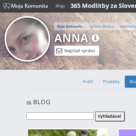
365 Modlitby za Slov
Blogy
Moja Komunita
Spišská diecéza
Kežmarsk
ANNA
Napísať správu
Profil
Priatelia
Blo
BLOG