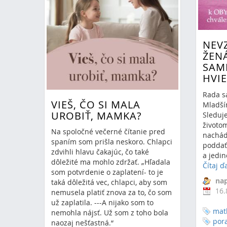
láska
manželstvo
romantika
boh
rodina
NEV
ŽEN
SAM
HVI
Rada s
VIEŠ, ČO SI MALA
Mladším
UROBIŤ, MAMKA?
Sleduj
životom
Na spoločné večerné čítanie pred
nachád
spaním som prišla neskoro. Chlapci
poddať 
zdvihli hlavu čakajúc, čo také
a jedin
dôležité ma mohlo zdržať. „Hľadala
Čítaj ď
som potvrdenie o zaplatení- to je
nap
taká dôležitá vec, chlapci, aby som
16.
nemusela platiť znova za to, čo som
už zaplatila. ---A nijako som to
mat
nemohla nájsť. Už som z toho bola
por
RSS
(Otvorí sa v novom okne)
naozaj nešťastná.“