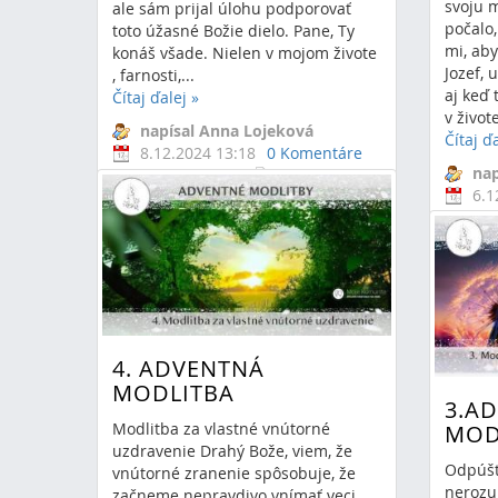
svoju m
ale sám prijal úlohu podporovať
počalo
toto úžasné Božie dielo. Pane, Ty
mi, aby
konáš všade. Nielen v mojom živote
Jozef, 
, farnosti,...
aj keď 
Čítaj ďalej
»
v živote
napísal Anna Lojeková
Čítaj ď
8.12.2024 13:18
0 Komentáre
nap
adventná
6.1
modlitba
advent
modlit
4. ADVENTNÁ
MODLITBA
3.A
Modlitba za vlastné vnútorné
MOD
uzdravenie Drahý Bože, viem, že
Odpúšť
vnútorné zranenie spôsobuje, že
nerozu
začneme nepravdivo vnímať veci