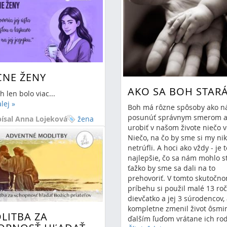
CNE ŽENY
AKO SA BOH STAR
h len bolo viac...
alej
»
Boh má rôzne spôsoby ako n
posunúť správnym smerom 
ísal Anna Lojeková
žena
urobiť v našom živote niečo v
3.2025 13:20
0 Komentáre
Niečo, na čo by sme si my ni
vzácna žena
netrúfli. A hoci ako vždy - je t
ské srdce
najlepšie, čo sa nám mohlo st
ťažko by sme sa dali na to
prehovoriť. V tomto skutočn
príbehu si použil malé 13 ro
dievčatko a jej 3 súrodencov,
kompletne zmenil život ôsm
LITBA ZA
ďalším ľuďom vrátane ich rod