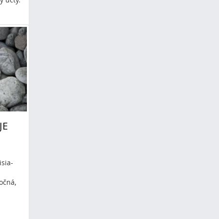
táre
stvo
JE
sia-
očná,