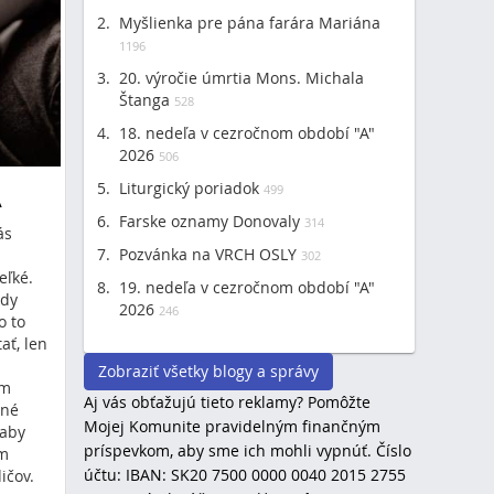
Myšlienka pre pána farára Mariána
1196
20. výročie úmrtia Mons. Michala
Štanga
528
18. nedeľa v cezročnom období "A"
2026
506
Liturgický poriadok
499
Á
Farske oznamy Donovaly
314
ás
Pozvánka na VRCH OSLY
a
302
eľké.
19. nedeľa v cezročnom období "A"
kdy
2026
246
o to
ať, len
Zobraziť všetky blogy a správy
om
Aj vás obťažujú tieto reklamy? Pomôžte
čné
Mojej Komunite pravidelným finančným
 aby
príspevkom, aby sme ich mohli vypnúť. Číslo
im
účtu: IBAN: SK20 7500 0000 0040 2015 2755
ičov.