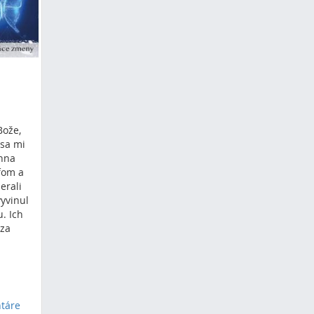
Bože,
 sa mi
anna
fom a
erali
vyvinul
u. Ich
 za
táre