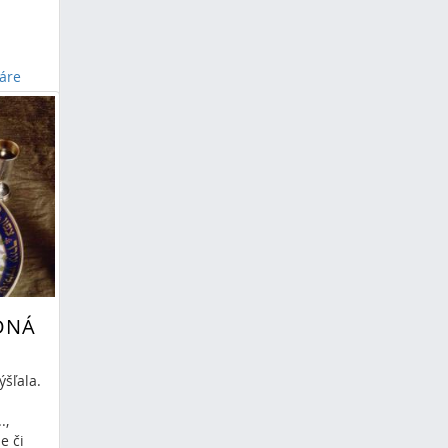
áre
a
itby
DNÁ
šľala.
.,
e či