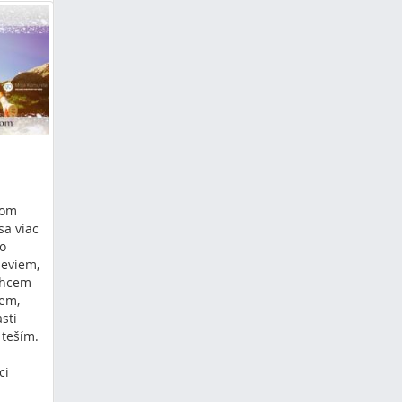
tná
rom
sa viac
do
neviem,
chcem
cem,
sti
 teším.
ci