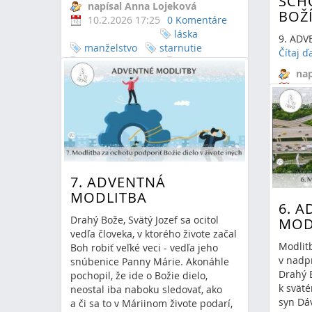
SCH
napísal Anna Lojeková
BOŽ
10.2.2026 17:25
0 Komentáre
láska
9. AD
manželstvo
starnutie
Čítaj ď
manželský ideál
zostarnúť
nap
spolu
manželia
15.
0 Ko
7. ADVENTNÁ
MODLITBA
6. 
Drahý Bože, Svätý Jozef sa ocitol
MOD
vedľa človeka, v ktorého živote začal
Modlit
Boh robiť veľké veci - vedľa jeho
v nadp
snúbenice Panny Márie. Akonáhle
Drahý B
pochopil, že ide o Božie dielo,
k sväté
neostal iba naboku sledovať, ako
syn Dáv
a či sa to v Máriinom živote podarí,