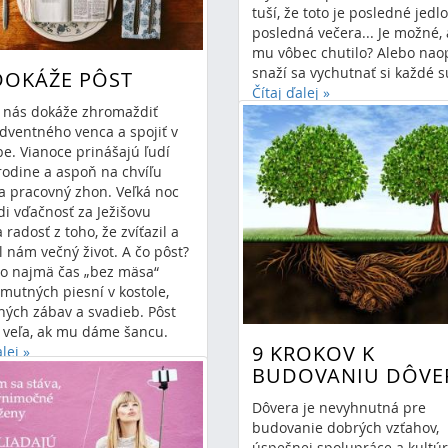
tuší, že toto je posledné jedlo
posledná večera... Je možné,
mu vôbec chutilo? Alebo nao
snaží sa vychutnať si každé s
DOKÁŽE PÔST
Čítaj ďalej
»
 nás dokáže zhromaždiť
napísal Anna Lojeková
dventného venca a spojiť v
28.3.2024 10:34
0 Komen
e. Vianoce prinášajú ľudí
veľká 
rodine a aspoň na chvíľu
zelený štrvtok
euchari
ia pracovný zhon. Veľká noc
di vďačnosť za Ježišovu
 radosť z toho, že zvíťazil a
 nám večný život. A čo pôst?
 to najmä čas „bez mäsa“
mutných piesní v kostole,
ných zábav a svadieb. Pôst
 veľa, ak mu dáme šancu.
9 KROKOV K
alej
»
BUDOVANIU DÔVE
ísal Anna Lojeková
pôst
2.2024 19:19
0 Komentáre
Dôvera je nevyhnutná pre
budovanie dobrých vzťahov,
úspešnej spolupráce a kultúr