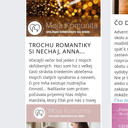
ČO 
Advent
okolo a
modlitb
TROCHU ROMANTIKY
späť k 
SI NECHAJ, ANNA...
zastav
Včerajší večer bol jeden z mojich
rozprú
obľúbených. Hoci som ho z veľkej
obetu a
časti strávila triedením oblečenia
vydobyl
mojich zlatých synátorov a neviem,
Nie je
či pre mňa existuje nudnejšia
alebo s
činnosť... Našťastie som pritom
zakáza
počúvala príjemný hlas môjho
dokáže
manžela, ktorý čítal pre nás z novej
Čítaj ď
spoločnej knihy.
nap
Čítaj ďalej
»
13.
napísal Anna Lojeková
12.3.2024 19:44
0 Komentáre