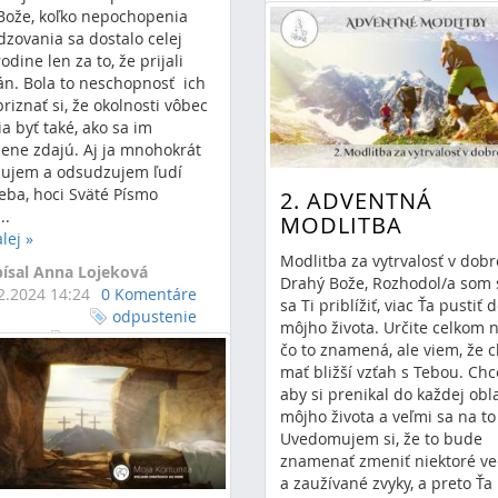
adven
Bože, koľko nepochopenia
modlitba
advent
zovania sa dostalo celej
rodine len za to, že prijali
án. Bola to neschopnosť ich
priznať si, že okolnosti vôbec
 byť také, ako sa im
zene zdajú. Aj ja mnohokrát
ujem a odsudzujem ľudí
eba, hoci Sväté Písmo
2. ADVENTNÁ
..
MODLITBA
alej
»
Modlitba za vytrvalosť v dob
ísal Anna Lojeková
Drahý Bože, Rozhodol/a som 
2.2024 14:24
0 Komentáre
sa Ti priblížiť, viac Ťa pustiť 
odpustenie
môjho života. Určite celkom 
 plán
adventná
čo to znamená, ale viem, že 
ba
advent
mať bližší vzťah s Tebou. Ch
aby si prenikal do každej obla
môjho života a veľmi sa na to
Uvedomujem si, že to bude
znamenať zmeniť niektoré ve
a zaužívané zvyky, a preto Ťa