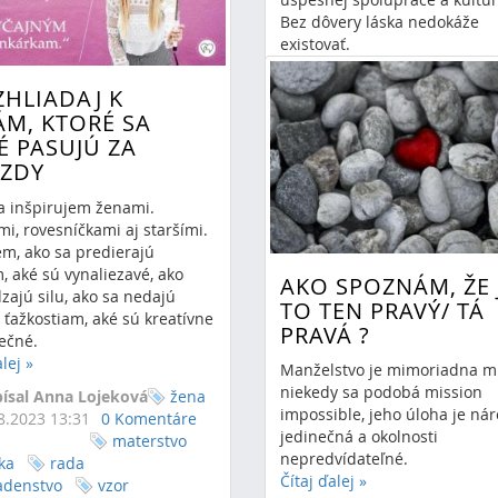
Bez dôvery láska nedokáže
existovať.
Čítaj ďalej
»
ZHLIADAJ K
napísal Anna Lojeková
ÁM, KTORÉ SA
17.1.2024 10:14
0 Komen
É PASUJÚ ZA
manžel
vzťahy
dôvera
EZDY
a inšpirujem ženami.
i, rovesníčkami aj staršími.
em, ako sa predierajú
, aké sú vynaliezavé, ako
AKO SPOZNÁM, ŽE 
zajú silu, ako sa nedajú
TO TEN PRAVÝ/ TÁ
ťažkostiam, aké sú kreatívne
PRAVÁ ?
ečné.
alej
»
Manželstvo je mimoriadna mi
niekedy sa podobá mission
ísal Anna Lojeková
žena
impossible, jeho úloha je nár
8.2023 13:31
0 Komentáre
jedinečná a okolnosti
materstvo
nepredvídateľné.
ka
rada
Čítaj ďalej
»
adenstvo
vzor