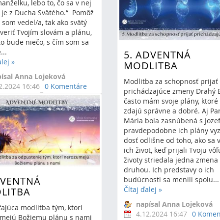
anželku, lebo to, čo sa v nej
, je z Ducha Svätého.“ Pomôž
 som vedel/a, tak ako svätý
uveriť Tvojím slovám a plánu,
to bude niečo, s čím som sa
...
5. ADVENTNÁ
alej
»
MODLITBA
ísal Anna Lojeková
Modlitba za schopnosť prijať
2.2024 16:46
0 Komentáre
prichádzajúce zmeny Drahý 
adventná
často mám svoje plány, ktoré
ba
advent
zdajú správne a dobré. Aj P
Mária bola zasnúbená s Joze
pravdepodobne ich plány vyz
dosť odlišne od toho, ako sa 
ich život, keď prijali Tvoju vôľ
životy striedala jedna zmena
druhou. Ich predstavy o ich
DVENTNÁ
budúcnosti sa menili spolu...
Čítaj ďalej
»
LITBA
napísal Anna Lojeková
ajúca modlitba tým, ktorí
4.12.2024 16:47
0 Komen
mejú Božiemu plánu s nami