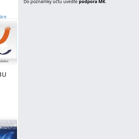
Do poznámky účtu uvedťe
podpora MK
.
áre
vo
BU
táre
tná