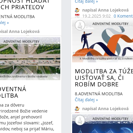
OPNOSŤ HĽADAŤ
Čítaj ďalej
»
ÍCH PRIATEĽOV
napísal Anna Lojeková
19.2.2025 9:02
0 Koment
VENTNÁ MODLITBA
svedect
alej
»
skutočný príbeh
božia
ísal Anna Lojeková
láska
adopcia
12.2024 22:11
adventná
modlitba
mentáre
advent
MODLITBA ZA TÚŽ
UISŤOVAŤ SA, ČI
ROBÍM DOBRE
ADVENTNÁ
8.ADVENTNÁ MODLITBA
LITBA
Čítaj ďalej
»
ba za dôveru
napísal Anna Lojeková
rirodzené Božie vedenie
10.12.2024 9:08
0 Komen
ože, anjel prehovoril
adven
mu Jozefovi slovami: „Jozef,
modlitba
advent
idov, neboj sa prijať Máriu,