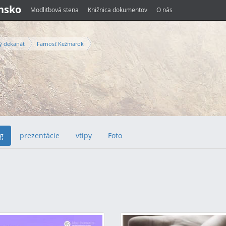
ensko
Modlitbová stena
Knižnica dokumentov
O nás
ý dekanát
Farnosť Kežmarok
g
prezentácie
vtipy
Foto