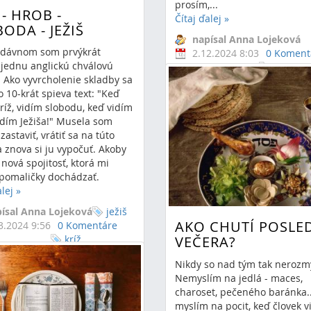
prosím,...
 - HROB -
Čítaj ďalej
»
ODA - JEŽIŠ
napísal Anna Lojeková
dávnom som prvýkrát
2.12.2024 8:03
0 Koment
 jednu anglickú chválovú
modlitb
 Ako vyvrcholenie skladby sa
advent
adventné modl
o 10-krát spieva text: "Keď
ríž, vidím slobodu, keď vidím
idím Ježiša!" Musela som
zastaviť, vrátiť sa na túto
 znova si ju vypočuť. Akoby
 nová spojitosť, ktorá mi
 pomaličky dochádzať.
alej
»
ísal Anna Lojeková
ježiš
AKO CHUTÍ POSLE
3.2024 9:56
0 Komentáre
kríž
VEČERA?
boda
hrob
Nikdy so nad tým tak nerozmý
Nemyslím na jedlá - maces,
charoset, pečeného baránka..
myslím na pocit, keď človek vi