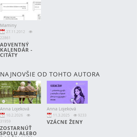
Maminy
27.11.2012
22861
ADVENTNÝ
KALENDÁR -
CITÁTY
NAJNOVŠIE OD TOHTO AUTORA
Anna Lojeková
Anna Lojeková
10.2.2026
11.3.2025
9233
31959
VZÁCNE ŽENY
ZOSTARNÚŤ
SPOLU ALEBO