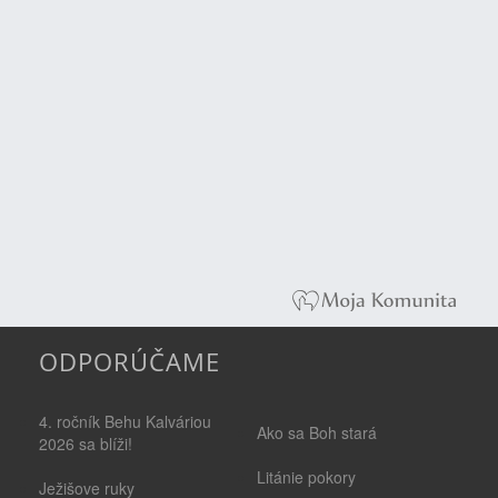
ODPORÚČAME
4. ročník Behu Kalváriou
Ako sa Boh stará
2026 sa blíži!
Litánie pokory
Ježišove ruky