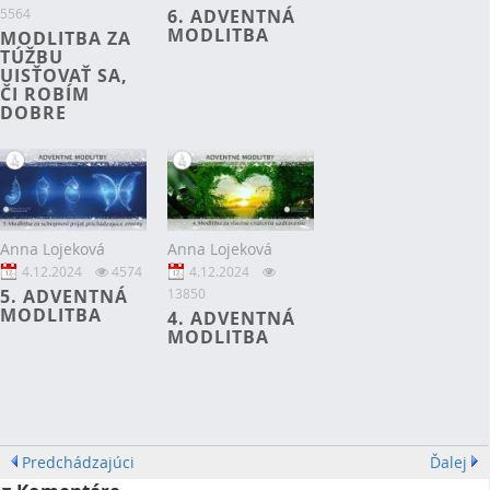
5564
6. ADVENTNÁ
MODLITBA
MODLITBA ZA
TÚŽBU
UISŤOVAŤ SA,
ČI ROBÍM
DOBRE
Anna Lojeková
Anna Lojeková
4.12.2024
4574
4.12.2024
5. ADVENTNÁ
13850
MODLITBA
4. ADVENTNÁ
MODLITBA
Predchádzajúci
Ďalej