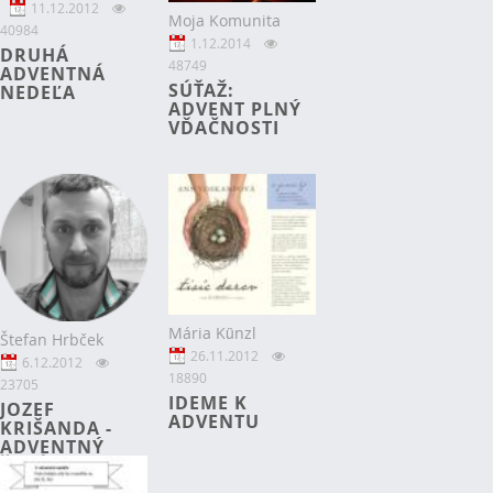
11.12.2012
Moja Komunita
40984
1.12.2014
DRUHÁ
48749
ADVENTNÁ
SÚŤAŽ:
NEDEĽA
ADVENT PLNÝ
VĎAČNOSTI
Mária Künzl
Štefan Hrbček
26.11.2012
6.12.2012
18890
23705
IDEME K
JOZEF
ADVENTU
KRIŠANDA -
ADVENTNÝ
ŠALÁT