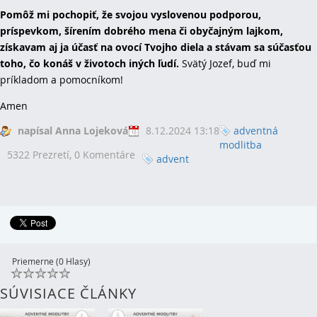
Pomôž mi pochopiť, že svojou vyslovenou podporou,
príspevkom, šírením dobrého mena či obyčajným lajkom,
získavam aj ja účasť na ovocí Tvojho diela a stávam sa súčasťou
toho, čo konáš v životoch iných ľudí.
Svätý Jozef, buď mi
príkladom a pomocníkom!
Amen
napísal Anna Lojeková
8.12.2024 13:18
adventná
modlitba
5322 Prezretí,
0 Komentáre
advent
Priemerne (0 Hlasy)
SÚVISIACE ČLÁNKY