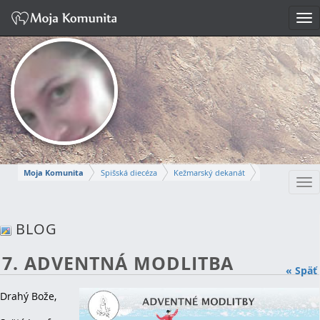
Tog
nav
Moja Komunita
Spišská diecéza
Kežmarský dekanát
Tog
Farnosť Kežmarok
nav
ANNA
BLOG
Napísať správu
7. ADVENTNÁ MODLITBA
« Späť
Drahý Bože,