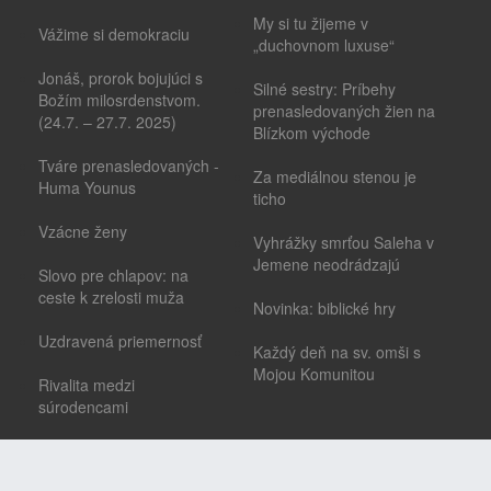
My si tu žijeme v
Vážime si demokraciu
„duchovnom luxuse“
Jonáš, prorok bojujúci s
Silné sestry: Príbehy
Božím milosrdenstvom.
prenasledovaných žien na
(24.7. – 27.7. 2025)
Blízkom východe
Tváre prenasledovaných -
Za mediálnou stenou je
Huma Younus
ticho
Vzácne ženy
Vyhrážky smrťou Saleha v
Jemene neodrádzajú
Slovo pre chlapov: na
ceste k zrelosti muža
Novinka: biblické hry
Uzdravená priemernosť
Každý deň na sv. omši s
Mojou Komunitou
Rivalita medzi
súrodencami