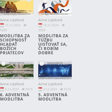
Anna Lojeková
Anna Lojeková
15.12.2024
10.12.2024
5690
5564
MODLITBA ZA
MODLITBA ZA
SCHOPNOSŤ
TÚŽBU
HĽADAŤ
UISŤOVAŤ SA,
BOŽÍCH
ČI ROBÍM
PRIATEĽOV
DOBRE
Anna Lojeková
Anna Lojeková
6.12.2024
5019
4.12.2024
4574
6. ADVENTNÁ
5. ADVENTNÁ
MODLITBA
MODLITBA