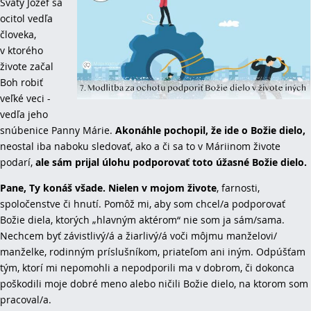
Svätý Jozef sa
ocitol vedľa
človeka,
v ktorého
živote začal
Boh robiť
veľké veci -
vedľa jeho
snúbenice Panny Márie.
Akonáhle pochopil, že ide o Božie dielo,
neostal iba naboku sledovať, ako a či sa to v Máriinom živote
podarí,
ale sám prijal úlohu podporovať toto úžasné Božie dielo.
Pane, Ty konáš všade. Nielen v mojom živote
, farnosti,
spoločenstve či hnutí. Pomôž mi, aby som chcel/a podporovať
Božie diela, ktorých „hlavným aktérom“ nie som ja sám/sama.
Nechcem byť závistlivý/á a žiarlivý/á voči môjmu manželovi/
manželke, rodinným príslušníkom, priateľom ani iným. Odpúšťam
tým, ktorí mi nepomohli a nepodporili ma v dobrom, či dokonca
poškodili moje dobré meno alebo ničili Božie dielo, na ktorom som
pracoval/a.