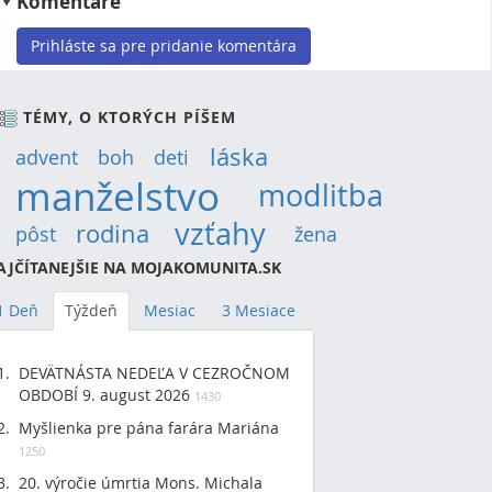
Komentáre
Prihláste sa pre pridanie komentára
TÉMY, O KTORÝCH PÍŠEM
láska
(14)
advent
(9)
boh
(9)
deti
(12)
manželstvo
(30)
modlitba
(19)
vzťahy
(22)
rodina
(15)
pôst
(12)
žena
(9)
AJČÍTANEJŠIE NA MOJAKOMUNITA.SK
1 Deň
Týždeň
Mesiac
3 Mesiace
DEVÄTNÁSTA NEDEĽA V CEZROČNOM
OBDOBÍ 9. august 2026
1430
Myšlienka pre pána farára Mariána
1250
20. výročie úmrtia Mons. Michala