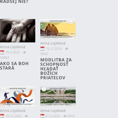
RADŠEJ NIE?
Anna Lojeková
Anna Lojeková
15.12.2024
19.2.2025
5690
30964
MODLITBA ZA
AKO SA BOH
SCHOPNOSŤ
STARÁ
HĽADAŤ
BOŽÍCH
PRIATEĽOV
Anna Lojeková
Anna Lojeková
10.12.2024
6.12.2024
5019