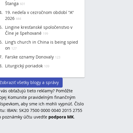
Štanga
601
19. nedeľa v cezročnom období "A"
2026
444
Lingine kresťanské spoločenstvo v
Číne je špehované
199
Ling’s church in China is being spied
on
127
Farske oznamy Donovaly
123
Liturgický poriadok
109
Zobraziť všetky blogy a správy
 vás obťažujú tieto reklamy? Pomôžte
jej Komunite pravidelným finančným
íspevkom, aby sme ich mohli vypnúť. Číslo
tu: IBAN: SK20 7500 0000 0040 2015 2755
o poznámky účtu uvedťe
podpora MK
.